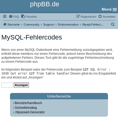
phpBB.de
Menü
FAQ
Pastebin
Registrieren
Anmelden
S
Startseite
Community
Support
Dokumentation
Mysql-Fehlercodes
u
MySQL-Fehlercodes
c
h
e
Wenn von einer MySQL-Datenbank eine Fehlermeldung zurückgegeben wird,
enthält diese meistens nur einen Fehlercode, jedoch keine Beschreibung des
aufgetretenen Fehlers. Dieses Tool gibt dir die zugehörige Fehlerbeschreibung
zu einem Fehlercode aus.
Im folgenden Beispiel wäre der Fehlercode zum Beispiel
127
.
SQL Error :
1030 Got error
127
from table handler
Diesen gibst du ins Eingabefeld
ein und klickst auf „Anzeigen“.
Unterbereiche
Benutzerhandbuch
Schnelleinstieg
.htpasswd-Generator