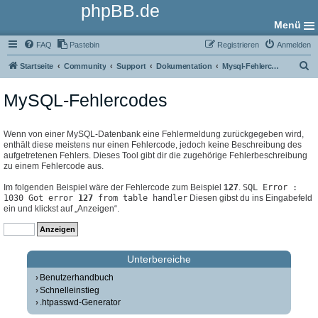
phpBB.de
Menü
FAQ
Pastebin
Registrieren
Anmelden
S
Startseite
Community
Support
Dokumentation
Mysql-Fehlercodes
u
MySQL-Fehlercodes
c
h
e
Wenn von einer MySQL-Datenbank eine Fehlermeldung zurückgegeben wird,
enthält diese meistens nur einen Fehlercode, jedoch keine Beschreibung des
aufgetretenen Fehlers. Dieses Tool gibt dir die zugehörige Fehlerbeschreibung
zu einem Fehlercode aus.
Im folgenden Beispiel wäre der Fehlercode zum Beispiel
127
.
SQL Error :
1030 Got error
127
from table handler
Diesen gibst du ins Eingabefeld
ein und klickst auf „Anzeigen“.
Unterbereiche
Benutzerhandbuch
Schnelleinstieg
.htpasswd-Generator