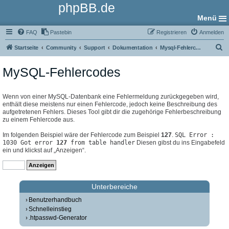
phpBB.de
Menü
FAQ
Pastebin
Registrieren
Anmelden
S
Startseite
Community
Support
Dokumentation
Mysql-Fehlercodes
u
MySQL-Fehlercodes
c
h
e
Wenn von einer MySQL-Datenbank eine Fehlermeldung zurückgegeben wird,
enthält diese meistens nur einen Fehlercode, jedoch keine Beschreibung des
aufgetretenen Fehlers. Dieses Tool gibt dir die zugehörige Fehlerbeschreibung
zu einem Fehlercode aus.
Im folgenden Beispiel wäre der Fehlercode zum Beispiel
127
.
SQL Error :
1030 Got error
127
from table handler
Diesen gibst du ins Eingabefeld
ein und klickst auf „Anzeigen“.
Unterbereiche
Benutzerhandbuch
Schnelleinstieg
.htpasswd-Generator