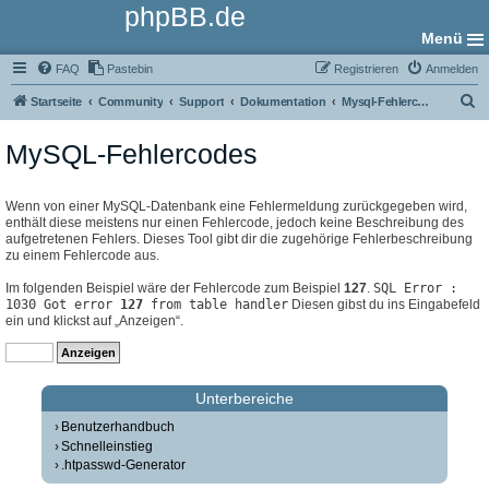
phpBB.de
Menü
FAQ
Pastebin
Registrieren
Anmelden
S
Startseite
Community
Support
Dokumentation
Mysql-Fehlercodes
u
MySQL-Fehlercodes
c
h
e
Wenn von einer MySQL-Datenbank eine Fehlermeldung zurückgegeben wird,
enthält diese meistens nur einen Fehlercode, jedoch keine Beschreibung des
aufgetretenen Fehlers. Dieses Tool gibt dir die zugehörige Fehlerbeschreibung
zu einem Fehlercode aus.
Im folgenden Beispiel wäre der Fehlercode zum Beispiel
127
.
SQL Error :
1030 Got error
127
from table handler
Diesen gibst du ins Eingabefeld
ein und klickst auf „Anzeigen“.
Unterbereiche
Benutzerhandbuch
Schnelleinstieg
.htpasswd-Generator