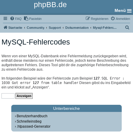
phpBB.de
Menü
FAQ
Pastebin
Registrieren
Anmelden
S
Startseite
Community
Support
Dokumentation
Mysql-Fehlercodes
u
MySQL-Fehlercodes
c
h
e
Wenn von einer MySQL-Datenbank eine Fehlermeldung zurückgegeben wird,
enthält diese meistens nur einen Fehlercode, jedoch keine Beschreibung des
aufgetretenen Fehlers. Dieses Tool gibt dir die zugehörige Fehlerbeschreibung
zu einem Fehlercode aus.
Im folgenden Beispiel wäre der Fehlercode zum Beispiel
127
.
SQL Error :
1030 Got error
127
from table handler
Diesen gibst du ins Eingabefeld
ein und klickst auf „Anzeigen“.
Unterbereiche
Benutzerhandbuch
Schnelleinstieg
.htpasswd-Generator