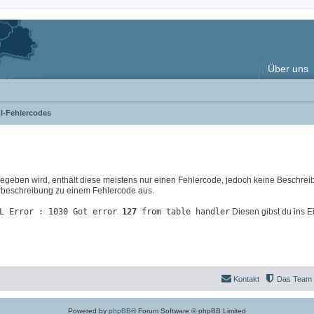
Über uns
l-Fehlercodes
eben wird, enthält diese meistens nur einen Fehlercode, jedoch keine Beschrei
lerbeschreibung zu einem Fehlercode aus.
L Error : 1030 Got error
127
from table handler
Diesen gibst du ins E
Kontakt
Das Team
Powered by
phpBB
® Forum Software © phpBB Limited