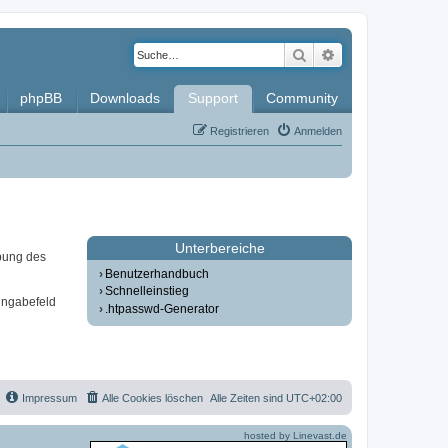
Suche
Erweiterte Such
phpBB
Downloads
Support
Community
Registrieren
Anmelden
Unterbereiche
bung des
Benutzerhandbuch
Schnelleinstieg
ingabefeld
.htpasswd-Generator
Impressum
Alle Cookies löschen
Alle Zeiten sind
UTC+02:00
hosted by Linevast.de