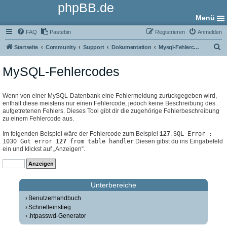
phpBB.de
Menü
FAQ
Pastebin
Registrieren
Anmelden
S
Startseite
Community
Support
Dokumentation
Mysql-Fehlercodes
u
MySQL-Fehlercodes
c
h
e
Wenn von einer MySQL-Datenbank eine Fehlermeldung zurückgegeben wird,
enthält diese meistens nur einen Fehlercode, jedoch keine Beschreibung des
aufgetretenen Fehlers. Dieses Tool gibt dir die zugehörige Fehlerbeschreibung
zu einem Fehlercode aus.
Im folgenden Beispiel wäre der Fehlercode zum Beispiel
127
.
SQL Error :
1030 Got error
127
from table handler
Diesen gibst du ins Eingabefeld
ein und klickst auf „Anzeigen“.
Unterbereiche
Benutzerhandbuch
Schnelleinstieg
.htpasswd-Generator