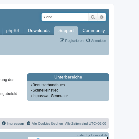
Suche
Erweiterte Such
phpBB
Downloads
Support
Community
Registrieren
Anmelden
Unterbereiche
bung des
Benutzerhandbuch
Schnelleinstieg
ingabefeld
.htpasswd-Generator
Impressum
Alle Cookies löschen
Alle Zeiten sind
UTC+02:00
hosted by Linevast.de