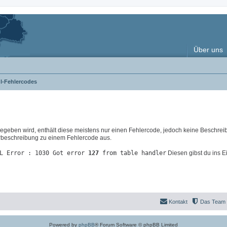
Über uns
l-Fehlercodes
eben wird, enthält diese meistens nur einen Fehlercode, jedoch keine Beschrei
lerbeschreibung zu einem Fehlercode aus.
L Error : 1030 Got error
127
from table handler
Diesen gibst du ins E
Kontakt
Das Team
Powered by
phpBB
® Forum Software © phpBB Limited