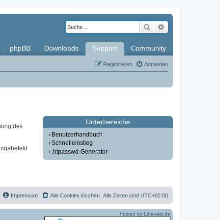
Suche
Erweiterte Such
phpBB
Downloads
Support
Community
Registrieren
Anmelden
Unterbereiche
bung des
Benutzerhandbuch
Schnelleinstieg
ingabefeld
.htpasswd-Generator
Impressum
Alle Cookies löschen
Alle Zeiten sind
UTC+02:00
hosted by Linevast.de