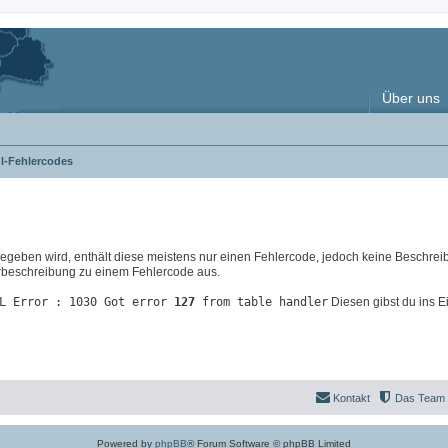
Über uns
l-Fehlercodes
eben wird, enthält diese meistens nur einen Fehlercode, jedoch keine Beschrei
lerbeschreibung zu einem Fehlercode aus.
L Error : 1030 Got error
127
from table handler
Diesen gibst du ins E
Kontakt
Das Team
Powered by
phpBB
® Forum Software © phpBB Limited