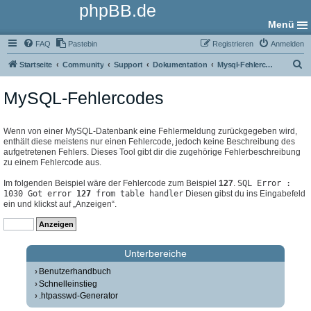
phpBB.de
Menü
FAQ
Pastebin
Registrieren
Anmelden
S
Startseite
Community
Support
Dokumentation
Mysql-Fehlercodes
u
MySQL-Fehlercodes
c
h
e
Wenn von einer MySQL-Datenbank eine Fehlermeldung zurückgegeben wird,
enthält diese meistens nur einen Fehlercode, jedoch keine Beschreibung des
aufgetretenen Fehlers. Dieses Tool gibt dir die zugehörige Fehlerbeschreibung
zu einem Fehlercode aus.
Im folgenden Beispiel wäre der Fehlercode zum Beispiel
127
.
SQL Error :
1030 Got error
127
from table handler
Diesen gibst du ins Eingabefeld
ein und klickst auf „Anzeigen“.
Unterbereiche
Benutzerhandbuch
Schnelleinstieg
.htpasswd-Generator