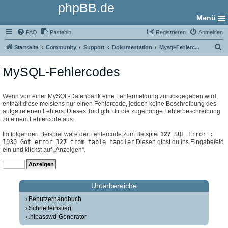
phpBB.de
Menü
FAQ
Pastebin
Registrieren
Anmelden
S
Startseite
Community
Support
Dokumentation
Mysql-Fehlercodes
u
MySQL-Fehlercodes
c
h
e
Wenn von einer MySQL-Datenbank eine Fehlermeldung zurückgegeben wird,
enthält diese meistens nur einen Fehlercode, jedoch keine Beschreibung des
aufgetretenen Fehlers. Dieses Tool gibt dir die zugehörige Fehlerbeschreibung
zu einem Fehlercode aus.
Im folgenden Beispiel wäre der Fehlercode zum Beispiel
127
.
SQL Error :
1030 Got error
127
from table handler
Diesen gibst du ins Eingabefeld
ein und klickst auf „Anzeigen“.
Unterbereiche
Benutzerhandbuch
Schnelleinstieg
.htpasswd-Generator