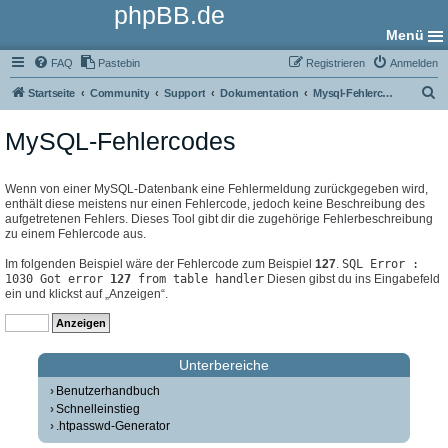
phpBB.de
Menü
FAQ
Pastebin
Registrieren
Anmelden
S
Startseite
Community
Support
Dokumentation
Mysql-Fehlercodes
u
MySQL-Fehlercodes
c
h
e
Wenn von einer MySQL-Datenbank eine Fehlermeldung zurückgegeben wird,
enthält diese meistens nur einen Fehlercode, jedoch keine Beschreibung des
aufgetretenen Fehlers. Dieses Tool gibt dir die zugehörige Fehlerbeschreibung
zu einem Fehlercode aus.
Im folgenden Beispiel wäre der Fehlercode zum Beispiel
127
.
SQL Error :
1030 Got error
127
from table handler
Diesen gibst du ins Eingabefeld
ein und klickst auf „Anzeigen“.
Unterbereiche
Benutzerhandbuch
Schnelleinstieg
.htpasswd-Generator