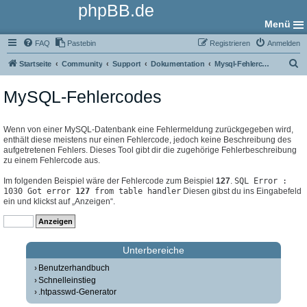
phpBB.de
Menü
FAQ
Pastebin
Registrieren
Anmelden
S
Startseite
Community
Support
Dokumentation
Mysql-Fehlercodes
u
MySQL-Fehlercodes
c
h
e
Wenn von einer MySQL-Datenbank eine Fehlermeldung zurückgegeben wird,
enthält diese meistens nur einen Fehlercode, jedoch keine Beschreibung des
aufgetretenen Fehlers. Dieses Tool gibt dir die zugehörige Fehlerbeschreibung
zu einem Fehlercode aus.
Im folgenden Beispiel wäre der Fehlercode zum Beispiel
127
.
SQL Error :
1030 Got error
127
from table handler
Diesen gibst du ins Eingabefeld
ein und klickst auf „Anzeigen“.
Unterbereiche
Benutzerhandbuch
Schnelleinstieg
.htpasswd-Generator