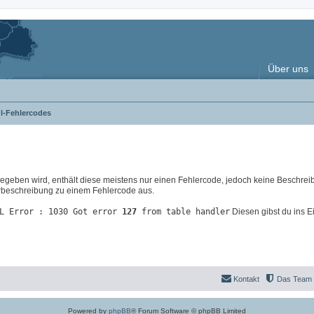
Über uns
l-Fehlercodes
eben wird, enthält diese meistens nur einen Fehlercode, jedoch keine Beschrei
lerbeschreibung zu einem Fehlercode aus.
L Error : 1030 Got error
127
from table handler
Diesen gibst du ins E
Kontakt
Das Team
Powered by
phpBB
® Forum Software © phpBB Limited