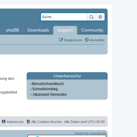
Suche
Erweiterte Such
phpBB
Downloads
Support
Community
Registrieren
Anmelden
Unterbereiche
bung des
Benutzerhandbuch
Schnelleinstieg
ingabefeld
.htpasswd-Generator
Impressum
Alle Cookies löschen
Alle Zeiten sind
UTC+02:00
hosted by Linevast.de