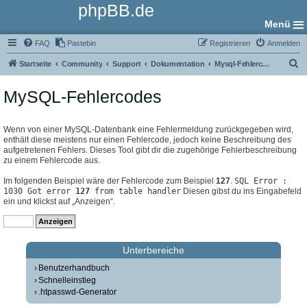
phpBB.de
Menü
FAQ
Pastebin
Registrieren
Anmelden
S
Startseite
Community
Support
Dokumentation
Mysql-Fehlercodes
u
MySQL-Fehlercodes
c
h
e
Wenn von einer MySQL-Datenbank eine Fehlermeldung zurückgegeben wird,
enthält diese meistens nur einen Fehlercode, jedoch keine Beschreibung des
aufgetretenen Fehlers. Dieses Tool gibt dir die zugehörige Fehlerbeschreibung
zu einem Fehlercode aus.
Im folgenden Beispiel wäre der Fehlercode zum Beispiel
127
.
SQL Error :
1030 Got error
127
from table handler
Diesen gibst du ins Eingabefeld
ein und klickst auf „Anzeigen“.
Unterbereiche
Benutzerhandbuch
Schnelleinstieg
.htpasswd-Generator