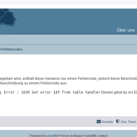
Über uns
l-Fehlercodes
eben wird, enthält diese meistens nur einen Fehlercode, jedoch keine Beschrei
lerbeschreibung zu einem Fehlercode aus.
L Error : 1030 Got error
127
from table handler
Diesen gibst du ins E
Kontakt
Das Team
Powered by
phpBB
® Forum Software © phpBB Limited