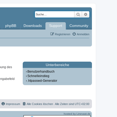
Suche
Erweiterte Such
phpBB
Downloads
Support
Community
Registrieren
Anmelden
Unterbereiche
bung des
Benutzerhandbuch
Schnelleinstieg
ingabefeld
.htpasswd-Generator
Impressum
Alle Cookies löschen
Alle Zeiten sind
UTC+02:00
hosted by Linevast.de