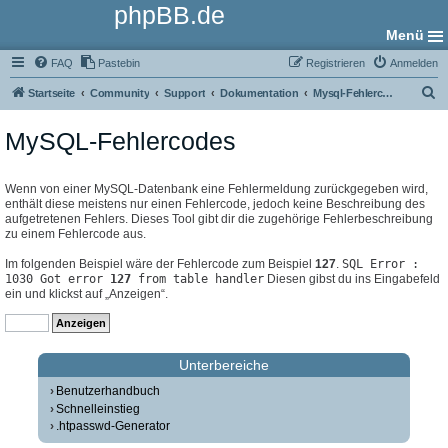
phpBB.de
Menü
FAQ
Pastebin
Registrieren
Anmelden
S
Startseite
Community
Support
Dokumentation
Mysql-Fehlercodes
u
MySQL-Fehlercodes
c
h
e
Wenn von einer MySQL-Datenbank eine Fehlermeldung zurückgegeben wird,
enthält diese meistens nur einen Fehlercode, jedoch keine Beschreibung des
aufgetretenen Fehlers. Dieses Tool gibt dir die zugehörige Fehlerbeschreibung
zu einem Fehlercode aus.
Im folgenden Beispiel wäre der Fehlercode zum Beispiel
127
.
SQL Error :
1030 Got error
127
from table handler
Diesen gibst du ins Eingabefeld
ein und klickst auf „Anzeigen“.
Unterbereiche
Benutzerhandbuch
Schnelleinstieg
.htpasswd-Generator