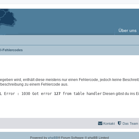
Über uns
l-Fehlercodes
eben wird, enthält diese meistens nur einen Fehlercode, jedoch keine Beschrei
lerbeschreibung zu einem Fehlercode aus.
L Error : 1030 Got error
127
from table handler
Diesen gibst du ins E
Kontakt
Das Team
Powered by
phpBB
® Forum Software © phpBB Limited