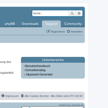
Suche
Erweiterte Such
phpBB
Downloads
Support
Community
Registrieren
Anmelden
Unterbereiche
bung des
Benutzerhandbuch
Schnelleinstieg
ingabefeld
.htpasswd-Generator
Impressum
Alle Cookies löschen
Alle Zeiten sind
UTC+02:00
hosted by Linevast.de