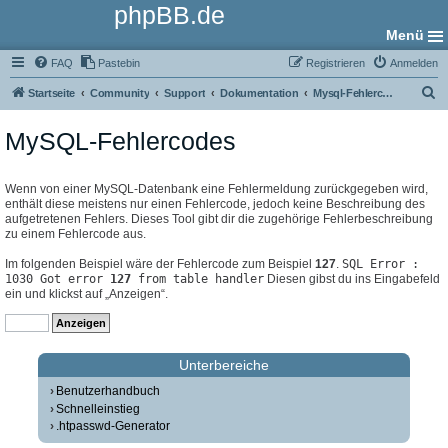
phpBB.de
Menü
FAQ
Pastebin
Registrieren
Anmelden
S
Startseite
Community
Support
Dokumentation
Mysql-Fehlercodes
u
MySQL-Fehlercodes
c
h
e
Wenn von einer MySQL-Datenbank eine Fehlermeldung zurückgegeben wird,
enthält diese meistens nur einen Fehlercode, jedoch keine Beschreibung des
aufgetretenen Fehlers. Dieses Tool gibt dir die zugehörige Fehlerbeschreibung
zu einem Fehlercode aus.
Im folgenden Beispiel wäre der Fehlercode zum Beispiel
127
.
SQL Error :
1030 Got error
127
from table handler
Diesen gibst du ins Eingabefeld
ein und klickst auf „Anzeigen“.
Unterbereiche
Benutzerhandbuch
Schnelleinstieg
.htpasswd-Generator