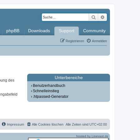
Suche
Erweiterte Such
phpBB
Downloads
Support
Community
Registrieren
Anmelden
Unterbereiche
bung des
Benutzerhandbuch
Schnelleinstieg
ingabefeld
.htpasswd-Generator
Impressum
Alle Cookies löschen
Alle Zeiten sind
UTC+02:00
hosted by Linevast.de