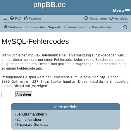
phpBB.de
Menü
FAQ
Pastebin
Registrieren
Anmelden
S
Startseite
Community
Support
Dokumentation
Mysql-Fehlercodes
u
MySQL-Fehlercodes
c
h
e
Wenn von einer MySQL-Datenbank eine Fehlermeldung zurückgegeben wird,
enthält diese meistens nur einen Fehlercode, jedoch keine Beschreibung des
aufgetretenen Fehlers. Dieses Tool gibt dir die zugehörige Fehlerbeschreibung
zu einem Fehlercode aus.
Im folgenden Beispiel wäre der Fehlercode zum Beispiel
127
.
SQL Error :
1030 Got error
127
from table handler
Diesen gibst du ins Eingabefeld
ein und klickst auf „Anzeigen“.
Unterbereiche
Benutzerhandbuch
Schnelleinstieg
.htpasswd-Generator