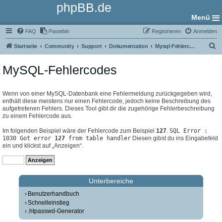
phpBB.de
Menü
FAQ
Pastebin
Registrieren
Anmelden
S
Startseite
Community
Support
Dokumentation
Mysql-Fehlercodes
u
MySQL-Fehlercodes
c
h
e
Wenn von einer MySQL-Datenbank eine Fehlermeldung zurückgegeben wird,
enthält diese meistens nur einen Fehlercode, jedoch keine Beschreibung des
aufgetretenen Fehlers. Dieses Tool gibt dir die zugehörige Fehlerbeschreibung
zu einem Fehlercode aus.
Im folgenden Beispiel wäre der Fehlercode zum Beispiel
127
.
SQL Error :
1030 Got error
127
from table handler
Diesen gibst du ins Eingabefeld
ein und klickst auf „Anzeigen“.
Unterbereiche
Benutzerhandbuch
Schnelleinstieg
.htpasswd-Generator