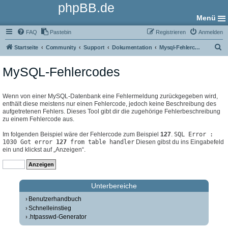
phpBB.de
Menü
FAQ
Pastebin
Registrieren
Anmelden
S
Startseite
Community
Support
Dokumentation
Mysql-Fehlercodes
u
MySQL-Fehlercodes
c
h
e
Wenn von einer MySQL-Datenbank eine Fehlermeldung zurückgegeben wird,
enthält diese meistens nur einen Fehlercode, jedoch keine Beschreibung des
aufgetretenen Fehlers. Dieses Tool gibt dir die zugehörige Fehlerbeschreibung
zu einem Fehlercode aus.
Im folgenden Beispiel wäre der Fehlercode zum Beispiel
127
.
SQL Error :
1030 Got error
127
from table handler
Diesen gibst du ins Eingabefeld
ein und klickst auf „Anzeigen“.
Unterbereiche
Benutzerhandbuch
Schnelleinstieg
.htpasswd-Generator