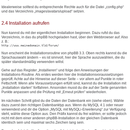
Idealerweise solltest du entsprechende Rechte auch für die Datei „config.php“
und das Verzeichnis „images/avatars/upload“ setzen.
2.4 Installation aufrufen
Nun kannst du mit der eigentlichen Installation beginnen. Dazu rufst du das
Verzeichnis, in das du phpBB hochgeladen hast, über den Webbrowser auf. Also
z. B.:
http://www.meinedomain.tld/forum/
Nun erscheint die Installationsroutine von phpBB 3.3. Oben rechts kannst du die
Sprachauswahl ändern – es ist sinnvoll, hier die Sprache auszuwählen, die du
später standardmäßig verwenden willst.
Gehe auf das Register „Installieren“ und folge den Anweisungen der
Installations-Routine. Als erstes werden hier die Installationsvoraussetzungen
geprüft. Achte auf die Hinweise auf dieser Seite – vor allem auf Punkte in roter
Fettschrift. Wenn alle Voraussetzungen erfüllt sind, kannst du die Installation mit
„Installation starten“ fortfahren. Ansonsten musst du die auf der Seite genannten
Punkte anpassen und die Prüfung mit „Erneut prüfen“ wiederholen.
Im nächsten Schritt gibst du die Daten der Datenbank ein (siehe oben). Wähle
dazu zuerst den richtigen Datenbanktyp aus. Wenn du MySQL 4.1 oder neuer
verwendest und dir die Option „MySQL mit MySQLi-Erweiterung“ zur Verfügung
steht, wähle diese Option aus. Den Präfix kannst du frei wählen, er sollte jedoch
nicht mit dem einer anderen phpBB-Installation in der gleichen Datenbank
identisch sein und maximal sechs Zeichen lang sein.