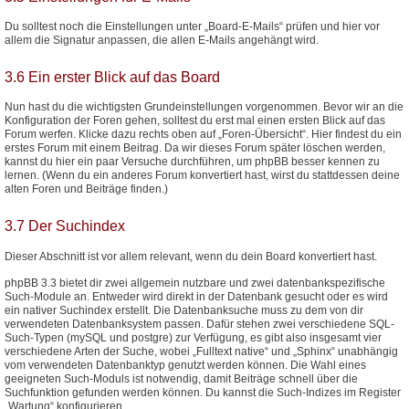
Du solltest noch die Einstellungen unter „Board-E-Mails“ prüfen und hier vor
allem die Signatur anpassen, die allen E-Mails angehängt wird.
3.6 Ein erster Blick auf das Board
Nun hast du die wichtigsten Grundeinstellungen vorgenommen. Bevor wir an die
Konfiguration der Foren gehen, solltest du erst mal einen ersten Blick auf das
Forum werfen. Klicke dazu rechts oben auf „Foren-Übersicht“. Hier findest du ein
erstes Forum mit einem Beitrag. Da wir dieses Forum später löschen werden,
kannst du hier ein paar Versuche durchführen, um phpBB besser kennen zu
lernen. (Wenn du ein anderes Forum konvertiert hast, wirst du stattdessen deine
alten Foren und Beiträge finden.)
3.7 Der Suchindex
Dieser Abschnitt ist vor allem relevant, wenn du dein Board konvertiert hast.
phpBB 3.3 bietet dir zwei allgemein nutzbare und zwei datenbankspezifische
Such-Module an. Entweder wird direkt in der Datenbank gesucht oder es wird
ein nativer Suchindex erstellt. Die Datenbanksuche muss zu dem von dir
verwendeten Datenbanksystem passen. Dafür stehen zwei verschiedene SQL-
Such-Typen (mySQL und postgre) zur Verfügung, es gibt also insgesamt vier
verschiedene Arten der Suche, wobei „Fulltext native“ und „Sphinx“ unabhängig
vom verwendeten Datenbanktyp genutzt werden können. Die Wahl eines
geeigneten Such-Moduls ist notwendig, damit Beiträge schnell über die
Suchfunktion gefunden werden können. Du kannst die Such-Indizes im Register
„Wartung“ konfigurieren.