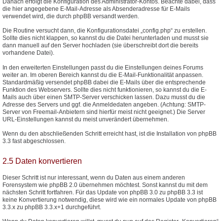
Danach erfolgt die Konfiguration des Administrator-Kontos. Beachte dabei, dass
die hier angegebene E-Mail-Adresse als Absenderadresse für E-Mails
verwendet wird, die durch phpBB versandt werden.
Die Routine versucht dann, die Konfigurationsdatei „config.php“ zu erstellen.
Sollte dies nicht klappen, so kannst du die Datei herunterladen und musst sie
dann manuell auf den Server hochladen (sie überschreibt dort die bereits
vorhandene Datei).
In den erweiterten Einstellungen passt du die Einstellungen deines Forums
weiter an. Im oberen Bereich kannst du die E-Mail-Funktionalität anpassen.
Standardmäßig versendet phpBB dabei die E-Mails über die entsprechende
Funktion des Webservers. Sollte dies nicht funktionieren, so kannst du die E-
Mails auch über einen SMTP-Server verschicken lassen. Dazu musst du die
Adresse des Servers und ggf. die Anmeldedaten angeben. (Achtung: SMTP-
Server von Freemail-Anbietern sind hierfür meist nicht geeignet.) Die Server
URL-Einstellungen kannst du meist unverändert übernehmen.
Wenn du den abschließenden Schritt erreicht hast, ist die Installation von phpBB
3.3 fast abgeschlossen.
2.5 Daten konvertieren
Dieser Schritt ist nur interessant, wenn du Daten aus einem anderen
Forensystem wie phpBB 2.0 übernehmen möchtest. Sonst kannst du mit dem
nächsten Schritt fortfahren. Für das Update von phpBB 3.0 zu phpBB 3.3 ist
keine Konvertierung notwendig, diese wird wie ein normales Update von phpBB
3.3.x zu phpBB 3.3.x+1 durchgeführt.