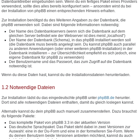
Datenbanktreiber eingebunden sein. Wenn du ein fertiges Paket eines Providers
verwendest, sollte dies alles bereits konfiguriert sein – ansonsten wirst du bei
der Installation von phpBB einen entsprechenden Hinweis erhalten.
Zur Installation benötigst du des Weiteren Angaben zu der Datenbank, die
phpBB verwenden soll. Dabei sind folgende Informationen notwendig:
Der Name des Datenbankservers (wenn sich die Datenbank auf dem
gleichen Server befindet wie der Webserver ist dies meist „localhost“)
Der Name der Datenbank (Schema), in das phpBB installiert werden soll
(die Datenbank muss bereits angelegt sein. Du kannst phpBB auch parallel
zu anderen Anwendungen (oder einer weiteren phpBB-Installation) in der
Datenbank installieren – zur Übersichtlichkeit empfiehlt es sich jedoch, eine
eigene Datenbank für phpBB zu verwenden)
Der Benutzername und das Passwort, das zum Zugriff auf die Datenbank
notwendig ist.
Wenn du diese Daten hast, kannst du die Installationsdateien herunterladen.
1.2 Notwendige Dateien
Zur Installation lädst du das eingedeutschte phpBB unter
phpBB.de
herunter.
Dort sind alle notwendigen Dateien enthalten, damit du gleich loslegen kannst.
Alternativ kannst du dein phpBB auch manuell zusammenstellen. Dazu brauchst
du folgende Pakete:
Das komplette Paket von phpBB 3.3 in der aktuellen Version
Das deutsche Sprachpaket. Das Paket steht dabei in zwei Versionen zur
Auswahl: eine in der Du-Form und eine in der formelleren Sie-Form. Wenn
du deinen Benutzern beide Versionen anbieten möchtest, kannst du auch