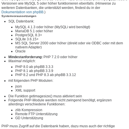
Versionen wie MySQL 5 oder höher funktionieren ebenfalls. (Hinweise zu
weiteren Datenbanken, die unterstützt werden, findest du in der
Dokumentation von phpBB
.)
Systemvoraussetzungen
SQL Datenbank:
MySQL 4.1.3 oder höher (MySQLi wird benötigt)
MariaDB 5.1 oder höher
PostgreSQL 8.3+
SQLite 3.6.15+
MS SQL Server 2000 oder höher (direkt oder vie ODBC oder mit dem
nativem Adapter)
Oracle
Mindestanforderung:
PHP 7.2.0 oder höher
Maximal möglich
:
PHP 8.0 ab phpBB 3.3.3
PHP 8.1 ab phpBB 3.3.9
PHP 8.2 und PHP 8.3 ab phpBB 3.3.12
mit folgenden PHP Modulen:
json
XML support
Die Funktion getimagesize() muss aktiviert sein
Folgende PHP-Module werden nicht zwingend benötigt, ergänzen
allerdings verschiedene Funktionen:
zlib Kompression
Remote FTP Unterstützung
GD Unterstützung
PHP muss Zugriff auf die Datenbank haben, dazu muss auch der richtige