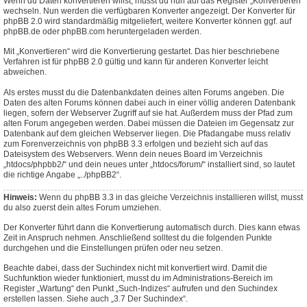
Wenn du Daten konvertieren willst, musst du nun auf das Register „Konvertieren“
wechseln. Nun werden die verfügbaren Konverter angezeigt. Der Konverter für
phpBB 2.0 wird standardmäßig mitgeliefert, weitere Konverter können ggf. auf
phpBB.de oder phpBB.com heruntergeladen werden.
Mit „Konvertieren“ wird die Konvertierung gestartet. Das hier beschriebene
Verfahren ist für phpBB 2.0 gültig und kann für anderen Konverter leicht
abweichen.
Als erstes musst du die Datenbankdaten deines alten Forums angeben. Die
Daten des alten Forums können dabei auch in einer völlig anderen Datenbank
liegen, sofern der Webserver Zugriff auf sie hat. Außerdem muss der Pfad zum
alten Forum angegeben werden. Dabei müssen die Dateien im Gegensatz zur
Datenbank auf dem gleichen Webserver liegen. Die Pfadangabe muss relativ
zum Forenverzeichnis von phpBB 3.3 erfolgen und bezieht sich auf das
Dateisystem des Webservers. Wenn dein neues Board im Verzeichnis
„htdocs/phpbb2/“ und dein neues unter „htdocs/forum/“ installiert sind, so lautet
die richtige Angabe „../phpBB2“.
Hinweis:
Wenn du phpBB 3.3 in das gleiche Verzeichnis installieren willst, musst
du also zuerst dein altes Forum umziehen.
Der Konverter führt dann die Konvertierung automatisch durch. Dies kann etwas
Zeit in Anspruch nehmen. Anschließend solltest du die folgenden Punkte
durchgehen und die Einstellungen prüfen oder neu setzen.
Beachte dabei, dass der Suchindex nicht mit konvertiert wird. Damit die
Suchfunktion wieder funktioniert, musst du im Administrations-Bereich im
Register „Wartung“ den Punkt „Such-Indizes“ aufrufen und den Suchindex
erstellen lassen. Siehe auch „3.7 Der Suchindex“.