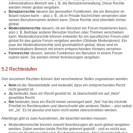
Administrations-Bereich wie z. B. die Benutzerverwaltung. Diese Rechte
werden immer global vergeben.
Benutzerrechte
steuern die generellen Funktionen, die ein Benutzer im
Board nutzen kann – also z. B., ob er Private Nachrichten versenden oder
seinen Benutzernamen ändern kann. Diese Rechte sind ebenfalls immer
global.
Moderationsrechte
steuern, ob ein Benutzer ein Forum moderieren kann,
also z. B. Beiträge anderer Benutzer löschen oder Themen verschieben
kann. Moderationsrechte können entweder für ein spezifisches Forum oder
global für das ganze Forum vergeben werden (Globale Moderatoren). Ein
paar der Moderationsrechte sind grundsätzlich global; diese sind im
Administrations-Bereich mit einem entsprechenden Hinweis versehen.
Forenrechte
steuern, welche Funktionen ein Benutzer in einem Forum
nutzen kann. Sie werden immer forenbezogen vergeben.
5.2 Rechtestufen
Den einzelnen Rechten können drei verschiedene Stufen zugewiesen werden:
Nein
ist die Standardstufe und bedeutet, dass ein entsprechendes Recht
nicht gesetzt ist.
Ja
bedeutet, dass ein Recht gesetzt ist. Ja überschreibt ein auf „Nein“
gesetztes Recht.
Nie
bedeutet, dass ein Recht immer verweigert wird. „Nie“ hat die höchste
Priorität im Rechtesystem und überschreibt alle anderen Stufen – also selbst
ein „Ja“. Es ist absolut und kann nicht weiter überschrieben werden.
Allerdings gibt es zwei Ausnahmen, die beachtet werden müssen:
Moderationsrechte können sowohl forenbezogen als auch global vergeben
werden. Dabei werden beide Rechte getrennt geprüft – und es reicht aus,
wenn ein Recht gewährt wird. Ein forenbezogenes „Nie“ überschreibt also