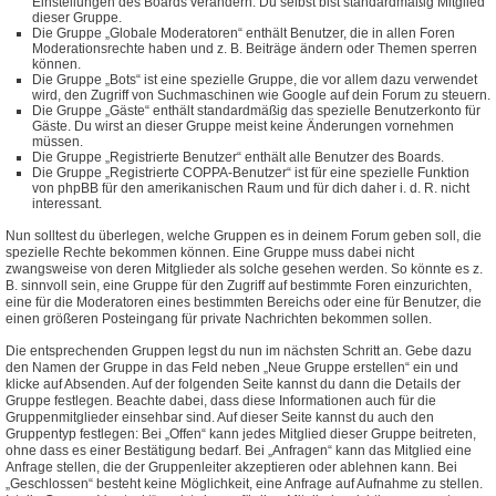
Einstellungen des Boards verändern. Du selbst bist standardmäßig Mitglied
dieser Gruppe.
Die Gruppe „Globale Moderatoren“ enthält Benutzer, die in allen Foren
Moderationsrechte haben und z. B. Beiträge ändern oder Themen sperren
können.
Die Gruppe „Bots“ ist eine spezielle Gruppe, die vor allem dazu verwendet
wird, den Zugriff von Suchmaschinen wie Google auf dein Forum zu steuern.
Die Gruppe „Gäste“ enthält standardmäßig das spezielle Benutzerkonto für
Gäste. Du wirst an dieser Gruppe meist keine Änderungen vornehmen
müssen.
Die Gruppe „Registrierte Benutzer“ enthält alle Benutzer des Boards.
Die Gruppe „Registrierte COPPA-Benutzer“ ist für eine spezielle Funktion
von phpBB für den amerikanischen Raum und für dich daher i. d. R. nicht
interessant.
Nun solltest du überlegen, welche Gruppen es in deinem Forum geben soll, die
spezielle Rechte bekommen können. Eine Gruppe muss dabei nicht
zwangsweise von deren Mitglieder als solche gesehen werden. So könnte es z.
B. sinnvoll sein, eine Gruppe für den Zugriff auf bestimmte Foren einzurichten,
eine für die Moderatoren eines bestimmten Bereichs oder eine für Benutzer, die
einen größeren Posteingang für private Nachrichten bekommen sollen.
Die entsprechenden Gruppen legst du nun im nächsten Schritt an. Gebe dazu
den Namen der Gruppe in das Feld neben „Neue Gruppe erstellen“ ein und
klicke auf Absenden. Auf der folgenden Seite kannst du dann die Details der
Gruppe festlegen. Beachte dabei, dass diese Informationen auch für die
Gruppenmitglieder einsehbar sind. Auf dieser Seite kannst du auch den
Gruppentyp festlegen: Bei „Offen“ kann jedes Mitglied dieser Gruppe beitreten,
ohne dass es einer Bestätigung bedarf. Bei „Anfragen“ kann das Mitglied eine
Anfrage stellen, die der Gruppenleiter akzeptieren oder ablehnen kann. Bei
„Geschlossen“ besteht keine Möglichkeit, eine Anfrage auf Aufnahme zu stellen.