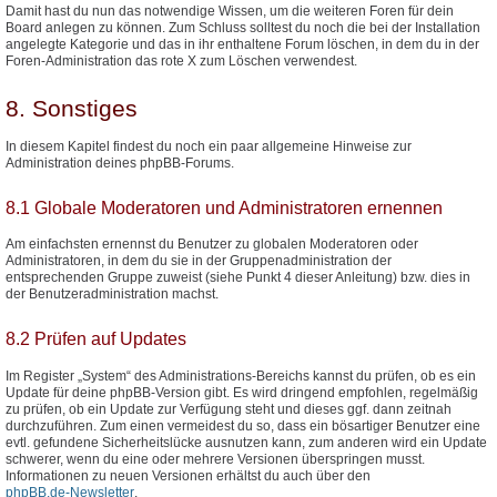
Damit hast du nun das notwendige Wissen, um die weiteren Foren für dein
Board anlegen zu können. Zum Schluss solltest du noch die bei der Installation
angelegte Kategorie und das in ihr enthaltene Forum löschen, in dem du in der
Foren-Administration das rote X zum Löschen verwendest.
8. Sonstiges
In diesem Kapitel findest du noch ein paar allgemeine Hinweise zur
Administration deines phpBB-Forums.
8.1 Globale Moderatoren und Administratoren ernennen
Am einfachsten ernennst du Benutzer zu globalen Moderatoren oder
Administratoren, in dem du sie in der Gruppenadministration der
entsprechenden Gruppe zuweist (siehe Punkt 4 dieser Anleitung) bzw. dies in
der Benutzeradministration machst.
8.2 Prüfen auf Updates
Im Register „System“ des Administrations-Bereichs kannst du prüfen, ob es ein
Update für deine phpBB-Version gibt. Es wird dringend empfohlen, regelmäßig
zu prüfen, ob ein Update zur Verfügung steht und dieses ggf. dann zeitnah
durchzuführen. Zum einen vermeidest du so, dass ein bösartiger Benutzer eine
evtl. gefundene Sicherheitslücke ausnutzen kann, zum anderen wird ein Update
schwerer, wenn du eine oder mehrere Versionen überspringen musst.
Informationen zu neuen Versionen erhältst du auch über den
phpBB.de-Newsletter
.