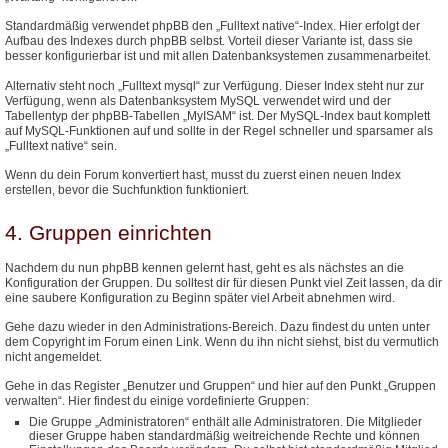
Standardmäßig verwendet phpBB den „Fulltext native“-Index. Hier erfolgt der
Aufbau des Indexes durch phpBB selbst. Vorteil dieser Variante ist, dass sie
besser konfigurierbar ist und mit allen Datenbanksystemen zusammenarbeitet.
Alternativ steht noch „Fulltext mysql“ zur Verfügung. Dieser Index steht nur zur
Verfügung, wenn als Datenbanksystem MySQL verwendet wird und der
Tabellentyp der phpBB-Tabellen „MyISAM“ ist. Der MySQL-Index baut komplett
auf MySQL-Funktionen auf und sollte in der Regel schneller und sparsamer als
„Fulltext native“ sein.
Wenn du dein Forum konvertiert hast, musst du zuerst einen neuen Index
erstellen, bevor die Suchfunktion funktioniert.
4. Gruppen einrichten
Nachdem du nun phpBB kennen gelernt hast, geht es als nächstes an die
Konfiguration der Gruppen. Du solltest dir für diesen Punkt viel Zeit lassen, da dir
eine saubere Konfiguration zu Beginn später viel Arbeit abnehmen wird.
Gehe dazu wieder in den Administrations-Bereich. Dazu findest du unten unter
dem Copyright im Forum einen Link. Wenn du ihn nicht siehst, bist du vermutlich
nicht angemeldet.
Gehe in das Register „Benutzer und Gruppen“ und hier auf den Punkt „Gruppen
verwalten“. Hier findest du einige vordefinierte Gruppen:
Die Gruppe „Administratoren“ enthält alle Administratoren. Die Mitglieder
dieser Gruppe haben standardmäßig weitreichende Rechte und können