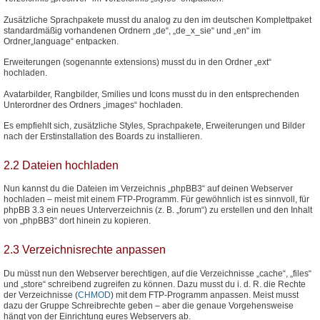
Zusätzliche Sprachpakete musst du analog zu den im deutschen Komplettpaket
standardmäßig vorhandenen Ordnern „de“, „de_x_sie“ und „en“ im
Ordner„language“ entpacken.
Erweiterungen (sogenannte extensions) musst du in den Ordner „ext“
hochladen.
Avatarbilder, Rangbilder, Smilies und Icons musst du in den entsprechenden
Unterordner des Ordners „images“ hochladen.
Es empfiehlt sich, zusätzliche Styles, Sprachpakete, Erweiterungen und Bilder
nach der Erstinstallation des Boards zu installieren.
2.2 Dateien hochladen
Nun kannst du die Dateien im Verzeichnis „phpBB3“ auf deinen Webserver
hochladen – meist mit einem FTP-Programm. Für gewöhnlich ist es sinnvoll, für
phpBB 3.3 ein neues Unterverzeichnis (z. B. „forum“) zu erstellen und den Inhalt
von „phpBB3“ dort hinein zu kopieren.
2.3 Verzeichnisrechte anpassen
Du müsst nun den Webserver berechtigen, auf die Verzeichnisse „cache“, „files“
und „store“ schreibend zugreifen zu können. Dazu musst du i. d. R. die Rechte
der Verzeichnisse (
CHMOD
) mit dem FTP-Programm anpassen. Meist musst
dazu der Gruppe Schreibrechte geben – aber die genaue Vorgehensweise
hängt von der Einrichtung eures Webservers ab.