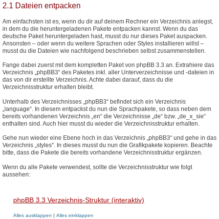
2.1 Dateien entpacken
Am einfachsten ist es, wenn du dir auf deinem Rechner ein Verzeichnis anlegst,
in dem du die heruntergeladenen Pakete entpacken kannst. Wenn du das
deutsche Paket heruntergeladen hast, musst du nur dieses Paket auspacken.
Ansonsten – oder wenn du weitere Sprachen oder Styles installieren willst –
musst du die Dateien wie nachfolgend beschrieben selbst zusammenstellen.
Fange dabei zuerst mit dem kompletten Paket von phpBB 3.3 an. Extrahiere das
Verzeichnis „phpBB3“ des Paketes inkl. aller Unterverzeichnisse und -dateien in
das von dir erstellte Verzeichnis. Achte dabei darauf, dass du die
Verzeichnisstruktur erhalten bleibt.
Unterhalb des Verzeichnisses „phpBB3“ befindet sich ein Verzeichnis
„language“. In diesem entpackst du nun die Sprachpakete, so dass neben dem
bereits vorhandenen Verzeichnis „en“ die Verzeichnisse „de“ bzw. „de_x_sie“
enthalten sind. Auch hier musst du wieder die Verzeichnisstruktur erhalten.
Gehe nun wieder eine Ebene hoch in das Verzeichnis „phpBB3“ und gehe in das
Verzeichnis „styles“. In dieses musst du nun die Grafikpakete kopieren. Beachte
bitte, dass die Pakete die bereits vorhandene Verzeichnisstruktur ergänzen.
Wenn du alle Pakete verwendest, sollte die Verzeichnisstruktur wie folgt
aussehen:
phpBB 3.3 Verzeichnis-Struktur (interaktiv)
Alles ausklappen
|
Alles einklappen