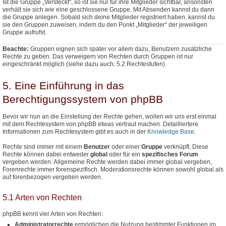
Ist die Gruppe „Versteckt“, so ist sie nur für ihre Mitglieder sichtbar, ansonsten
verhält sie sich wie eine geschlossene Gruppe. Mit Absenden kannst du dann
die Gruppe anlegen. Sobald sich deine Mitglieder registriert haben, kannst du
sie den Gruppen zuweisen, indem du den Punkt „Mitglieder“ der jeweiligen
Gruppe aufrufst.
Beachte:
Gruppen eignen sich später vor allem dazu, Benutzern
zusätzliche
Rechte zu geben. Das verweigern von Rechten durch Gruppen ist nur
eingeschränkt möglich (siehe dazu auch: 5.2 Rechtestufen)
5. Eine Einführung in das
Berechtigungssystem von phpBB
Bevor wir nun an die Einstellung der Rechte gehen, wollen wir uns erst einmal
mit dem Rechtesystem von phpBB etwas vertraut machen. Detailliertere
Informationen zum Rechtesystem gibt es auch in der
Knowledge Base
.
Rechte sind immer mit einem
Benutzer
oder einer
Gruppe
verknüpft. Diese
Rechte können dabei entweder
global
oder für ein
spezifisches Forum
vergeben werden. Allgemeine Rechte werden dabei immer global vergeben,
Forenrechte immer forenspezifisch. Moderationsrechte können sowohl global als
auf forenbezogen vergeben werden.
5.1 Arten von Rechten
phpBB kennt vier Arten von Rechten:
Administratorrechte
ermöglichen die Nutzung bestimmter Funktionen im