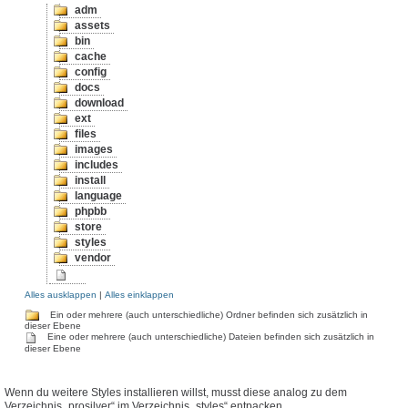
adm
assets
bin
cache
config
docs
download
ext
files
images
includes
install
language
phpbb
store
styles
vendor
Alles ausklappen
|
Alles einklappen
Ein oder mehrere (auch unterschiedliche) Ordner befinden sich zusätzlich in
dieser Ebene
Eine oder mehrere (auch unterschiedliche) Dateien befinden sich zusätzlich in
dieser Ebene
Wenn du weitere Styles installieren willst, musst diese analog zu dem
Verzeichnis „prosilver“ im Verzeichnis „styles“ entpacken.