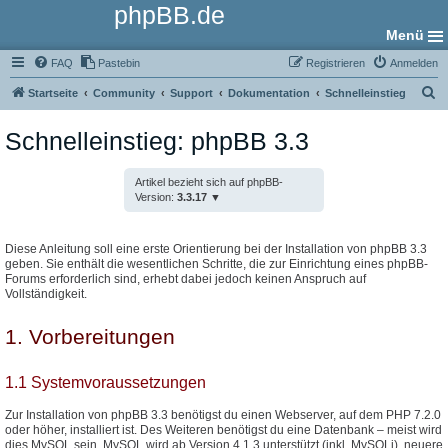
phpBB.de
Menü
FAQ
Pastebin
Registrieren
Anmelden
S
Startseite
Community
Support
Dokumentation
Schnelleinstieg
u
Schnelleinstieg: phpBB 3.3
c
h
Artikel bezieht sich auf phpBB-
e
Version:
3.3.17
Diese Anleitung soll eine erste Orientierung bei der Installation von phpBB 3.3
geben. Sie enthält die wesentlichen Schritte, die zur Einrichtung eines phpBB-
Forums erforderlich sind, erhebt dabei jedoch keinen Anspruch auf
Vollständigkeit.
1. Vorbereitungen
1.1 Systemvoraussetzungen
Zur Installation von phpBB 3.3 benötigst du einen Webserver, auf dem PHP 7.2.0
oder höher, installiert ist. Des Weiteren benötigst du eine Datenbank – meist wird
dies MySQL sein. MySQL wird ab Version 4.1.3 unterstützt (inkl. MySQLi), neuere