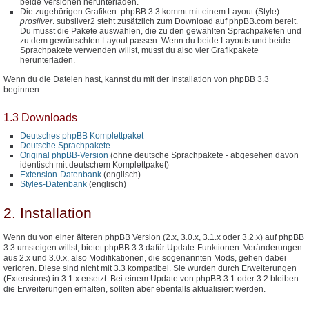
beide Versionen herunterladen.
Die zugehörigen Grafiken. phpBB 3.3 kommt mit einem Layout (Style):
prosilver
. subsilver2 steht zusätzlich zum Download auf phpBB.com bereit.
Du musst die Pakete auswählen, die zu den gewählten Sprachpaketen und
zu dem gewünschten Layout passen. Wenn du beide Layouts und beide
Sprachpakete verwenden willst, musst du also vier Grafikpakete
herunterladen.
Wenn du die Dateien hast, kannst du mit der Installation von phpBB 3.3
beginnen.
1.3 Downloads
Deutsches phpBB Komplettpaket
Deutsche Sprachpakete
Original phpBB-Version
(ohne deutsche Sprachpakete - abgesehen davon
identisch mit deutschem Komplettpaket)
Extension-Datenbank
(englisch)
Styles-Datenbank
(englisch)
2. Installation
Wenn du von einer älteren phpBB Version (2.x, 3.0.x, 3.1.x oder 3.2.x) auf phpBB
3.3 umsteigen willst, bietet phpBB 3.3 dafür Update-Funktionen. Veränderungen
aus 2.x und 3.0.x, also Modifikationen, die sogenannten Mods, gehen dabei
verloren. Diese sind nicht mit 3.3 kompatibel. Sie wurden durch Erweiterungen
(Extensions) in 3.1.x ersetzt. Bei einem Update von phpBB 3.1 oder 3.2 bleiben
die Erweiterungen erhalten, sollten aber ebenfalls aktualisiert werden.