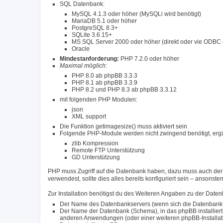
SQL Datenbank:
MySQL 4.1.3 oder höher (MySQLi wird benötigt)
MariaDB 5.1 oder höher
PostgreSQL 8.3+
SQLite 3.6.15+
MS SQL Server 2000 oder höher (direkt oder vie ODBC 
Oracle
Mindestanforderung:
PHP 7.2.0 oder höher
Maximal möglich
:
PHP 8.0 ab phpBB 3.3.3
PHP 8.1 ab phpBB 3.3.9
PHP 8.2 und PHP 8.3 ab phpBB 3.3.12
mit folgenden PHP Modulen:
json
XML support
Die Funktion getimagesize() muss aktiviert sein
Folgende PHP-Module werden nicht zwingend benötigt, ergä
zlib Kompression
Remote FTP Unterstützung
GD Unterstützung
PHP muss Zugriff auf die Datenbank haben, dazu muss auch der r
verwendest, sollte dies alles bereits konfiguriert sein – ansonst
Zur Installation benötigst du des Weiteren Angaben zu der Date
Der Name des Datenbankservers (wenn sich die Datenbank auf
Der Name der Datenbank (Schema), in das phpBB installiert 
anderen Anwendungen (oder einer weiteren phpBB-Installation