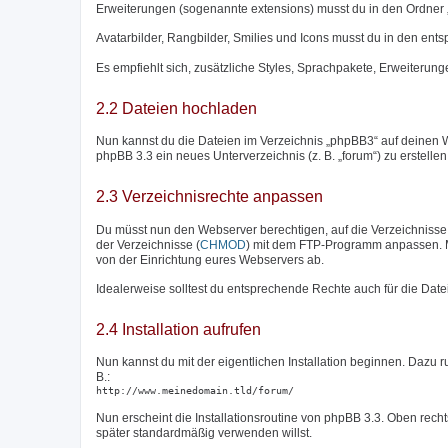
Erweiterungen (sogenannte extensions) musst du in den Ordner 
Avatarbilder, Rangbilder, Smilies und Icons musst du in den en
Es empfiehlt sich, zusätzliche Styles, Sprachpakete, Erweiterunge
2.2 Dateien hochladen
Nun kannst du die Dateien im Verzeichnis „phpBB3“ auf deinen W
phpBB 3.3 ein neues Unterverzeichnis (z. B. „forum“) zu erstelle
2.3 Verzeichnisrechte anpassen
Du müsst nun den Webserver berechtigen, auf die Verzeichnisse „c
der Verzeichnisse (
CHMOD
) mit dem FTP-Programm anpassen. M
von der Einrichtung eures Webservers ab.
Idealerweise solltest du entsprechende Rechte auch für die Date
2.4 Installation aufrufen
Nun kannst du mit der eigentlichen Installation beginnen. Dazu 
B.:
http://www.meinedomain.tld/forum/
Nun erscheint die Installationsroutine von phpBB 3.3. Oben rech
später standardmäßig verwenden willst.