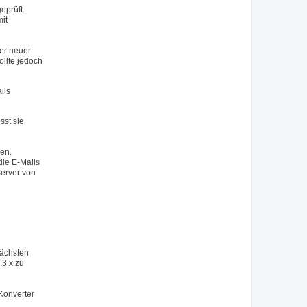
eprüft.
mit
er neuer
ollte jedoch
ils
sst sie
sen.
die E-Mails
erver von
nächsten
.3.x zu
Konverter