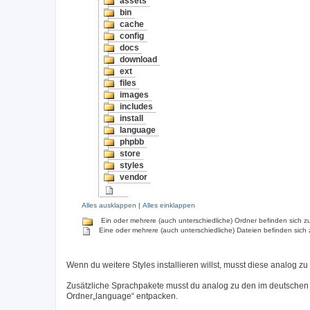
assets
bin
cache
config
docs
download
ext
files
images
includes
install
language
phpbb
store
styles
vendor
Alles ausklappen
|
Alles einklappen
Ein oder mehrere (auch unterschiedliche) Ordner befinden sich zu
Eine oder mehrere (auch unterschiedliche) Dateien befinden sich 
Wenn du weitere Styles installieren willst, musst diese analog zu
Zusätzliche Sprachpakete musst du analog zu den im deutschen
Ordner„language“ entpacken.