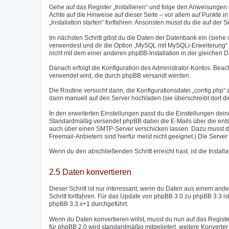
Gehe auf das Register „Installieren“ und folge den Anweisungen d
Achte auf die Hinweise auf dieser Seite – vor allem auf Punkte in r
„Installation starten“ fortfahren. Ansonsten musst du die auf de
Im nächsten Schritt gibst du die Daten der Datenbank ein (sieh
verwendest und dir die Option „MySQL mit MySQLi-Erweiterung“ zu
nicht mit dem einer anderen phpBB-Installation in der gleichen 
Danach erfolgt die Konfiguration des Administrator-Kontos. Bea
verwendet wird, die durch phpBB versandt werden.
Die Routine versucht dann, die Konfigurationsdatei „config.php“ z
dann manuell auf den Server hochladen (sie überschreibt dort di
In den erweiterten Einstellungen passt du die Einstellungen dei
Standardmäßig versendet phpBB dabei die E-Mails über die entsp
auch über einen SMTP-Server verschicken lassen. Dazu musst d
Freemail-Anbietern sind hierfür meist nicht geeignet.) Die Ser
Wenn du den abschließenden Schritt erreicht hast, ist die Instal
2.5 Daten konvertieren
Dieser Schritt ist nur interessant, wenn du Daten aus einem a
Schritt fortfahren. Für das Update von phpBB 3.0 zu phpBB 3.3 i
phpBB 3.3.x+1 durchgeführt.
Wenn du Daten konvertieren willst, musst du nun auf das Regist
für phpBB 2.0 wird standardmäßig mitgeliefert, weitere Konver