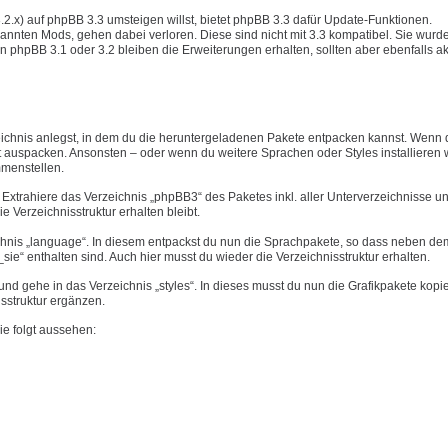
3.2.x) auf phpBB 3.3 umsteigen willst, bietet phpBB 3.3 dafür Update-Funktionen.
annten Mods, gehen dabei verloren. Diese sind nicht mit 3.3 kompatibel. Sie wurd
n phpBB 3.1 oder 3.2 bleiben die Erweiterungen erhalten, sollten aber ebenfalls akt
eichnis anlegst, in dem du die heruntergeladenen Pakete entpacken kannst. Wenn 
 auspacken. Ansonsten – oder wenn du weitere Sprachen oder Styles installieren wi
mmenstellen.
Extrahiere das Verzeichnis „phpBB3“ des Paketes inkl. aller Unterverzeichnisse u
ie Verzeichnisstruktur erhalten bleibt.
chnis „language“. In diesem entpackst du nun die Sprachpakete, so dass neben dem
ie“ enthalten sind. Auch hier musst du wieder die Verzeichnisstruktur erhalten.
d gehe in das Verzeichnis „styles“. In dieses musst du nun die Grafikpakete kopi
isstruktur ergänzen.
ie folgt aussehen: