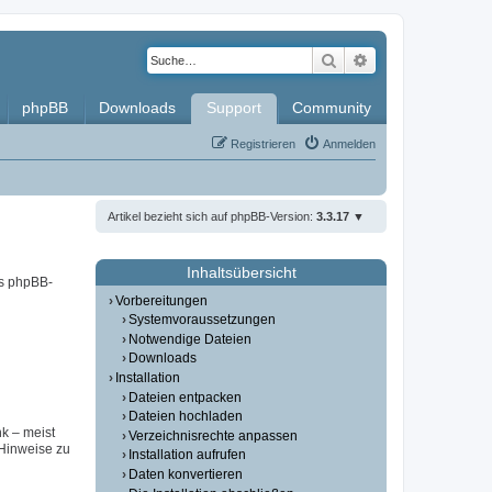
Suche
Erweiterte Such
phpBB
Downloads
Support
Community
Registrieren
Anmelden
Artikel bezieht sich auf phpBB-Version:
3.3.17
Inhaltsübersicht
es phpBB-
Vorbereitungen
Systemvoraussetzungen
Notwendige Dateien
Downloads
Installation
Dateien entpacken
Dateien hochladen
nk – meist
Verzeichnisrechte anpassen
(Hinweise zu
Installation aufrufen
Daten konvertieren