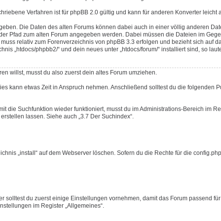
schriebene Verfahren ist für phpBB 2.0 gültig und kann für anderen Konverter leicht
geben. Die Daten des alten Forums können dabei auch in einer völlig anderen Da
ss der Pfad zum alten Forum angegeben werden. Dabei müssen die Dateien im Gege
uss relativ zum Forenverzeichnis von phpBB 3.3 erfolgen und bezieht sich auf d
s „htdocs/phpbb2/“ und dein neues unter „htdocs/forum/“ installiert sind, so laute
en willst, musst du also zuerst dein altes Forum umziehen.
Dies kann etwas Zeit in Anspruch nehmen. Anschließend solltest du die folgenden 
mit die Suchfunktion wieder funktioniert, musst du im Administrations-Bereich im Re
erstellen lassen. Siehe auch „3.7 Der Suchindex“.
nis „install“ auf dem Webserver löschen. Sofern du die Rechte für die config.php 
r solltest du zuerst einige Einstellungen vornehmen, damit das Forum passend für
Einstellungen im Register „Allgemeines“.