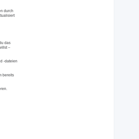
en durch
ualisiert
du das
llst –
nd -dateien
 bereits
eren.