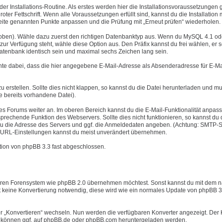
er Installations-Routine. Als erstes werden hier die Installationsvoraussetzungen g
oter Fettschrift. Wenn alle Voraussetzungen erfüllt sind, kannst du die Installation 
r Seite genannten Punkte anpassen und die Prüfung mit „Erneut prüfen“ wiederholen.
e oben). Wähle dazu zuerst den richtigen Datenbanktyp aus. Wenn du MySQL 4.1 od
r Verfügung steht, wähle diese Option aus. Den Präfix kannst du frei wählen, er s
Datenbank identisch sein und maximal sechs Zeichen lang sein.
chte dabei, dass die hier angegebene E-Mail-Adresse als Absenderadresse für E-Ma
u erstellen. Sollte dies nicht klappen, so kannst du die Datei herunterladen und mu
e bereits vorhandene Datei).
nes Forums weiter an. Im oberen Bereich kannst du die E-Mail-Funktionalität anpas
rechende Funktion des Webservers. Sollte dies nicht funktionieren, so kannst du 
u die Adresse des Servers und ggf. die Anmeldedaten angeben. (Achtung: SMTP-S
ver URL-Einstellungen kannst du meist unverändert übernehmen.
lation von phpBB 3.3 fast abgeschlossen.
nderen Forensystem wie phpBB 2.0 übernehmen möchtest. Sonst kannst du mit dem 
st keine Konvertierung notwendig, diese wird wie ein normales Update von phpBB 3
er „Konvertieren“ wechseln. Nun werden die verfügbaren Konverter angezeigt. Der 
ter können ggf. auf phpBB.de oder phpBB.com heruntergeladen werden.