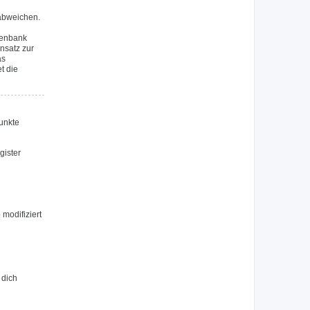
 abweichen.
tenbank
nsatz zur
as
t die
Punkte
gister
modifiziert
 dich