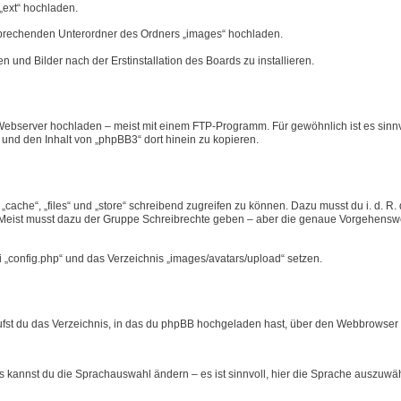
„ext“ hochladen.
tsprechenden Unterordner des Ordners „images“ hochladen.
n und Bilder nach der Erstinstallation des Boards zu installieren.
ebserver hochladen – meist mit einem FTP-Programm. Für gewöhnlich ist es sinnvo
n und den Inhalt von „phpBB3“ dort hinein zu kopieren.
ache“, „files“ und „store“ schreibend zugreifen zu können. Dazu musst du i. d. R.
eist musst dazu der Gruppe Schreibrechte geben – aber die genaue Vorgehensw
i „config.php“ und das Verzeichnis „images/avatars/upload“ setzen.
rufst du das Verzeichnis, in das du phpBB hochgeladen hast, über den Webbrowser a
ts kannst du die Sprachauswahl ändern – es ist sinnvoll, hier die Sprache auszuwä