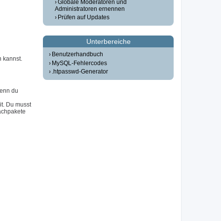
Globale Moderatoren und
Administratoren ernennen
Prüfen auf Updates
Unterbereiche
Benutzerhandbuch
n kannst.
MySQL-Fehlercodes
.htpasswd-Generator
Wenn du
it. Du musst
achpakete