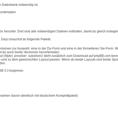
e Datenbank notwendig ist.
runterladen.
de
herunter. Dort sind alle notwendigen Dateien enthalten, damit du gleich loslege
 Dazu brauchst du folgende Pakete:
rsionen zur Auswahl: eine in der Du-Form und eine in der formelleren Sie-Form. 
t du auch beide Versionen herunterladen.
t (Style):
prosilver
. subsilver2 steht zusätzlich zum Download auf phpBB.com bere
n und zu dem gewünschten Layout passen. Wenn du beide Layouts und beide Spr
aden.
pBB 3.3 beginnen.
esehen davon identisch mit deutschem Komplettpaket)