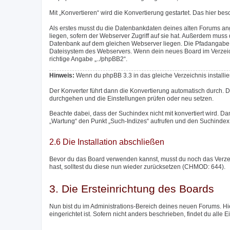
Mit „Konvertieren“ wird die Konvertierung gestartet. Das hier be
Als erstes musst du die Datenbankdaten deines alten Forums an
liegen, sofern der Webserver Zugriff auf sie hat. Außerdem mu
Datenbank auf dem gleichen Webserver liegen. Die Pfadangabe m
Dateisystem des Webservers. Wenn dein neues Board im Verzeichni
richtige Angabe „../phpBB2“.
Hinweis:
Wenn du phpBB 3.3 in das gleiche Verzeichnis installier
Der Konverter führt dann die Konvertierung automatisch durch. 
durchgehen und die Einstellungen prüfen oder neu setzen.
Beachte dabei, dass der Suchindex nicht mit konvertiert wird. Da
„Wartung“ den Punkt „Such-Indizes“ aufrufen und den Suchindex 
2.6 Die Installation abschließen
Bevor du das Board verwenden kannst, musst du noch das Verzeich
hast, solltest du diese nun wieder zurücksetzen (CHMOD: 644).
3. Die Ersteinrichtung des Boards
Nun bist du im Administrations-Bereich deines neuen Forums. Hie
eingerichtet ist. Sofern nicht anders beschrieben, findet du alle 