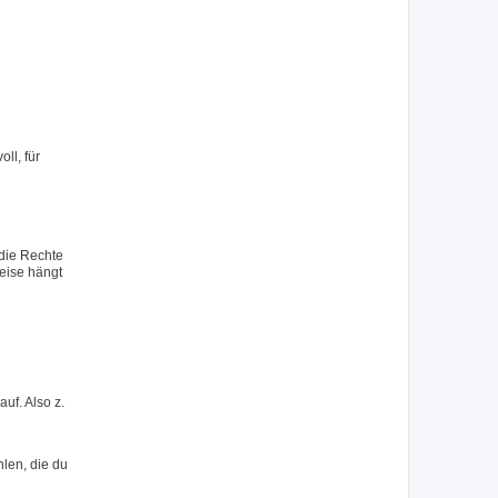
ll, für
 die Rechte
eise hängt
uf. Also z.
hlen, die du