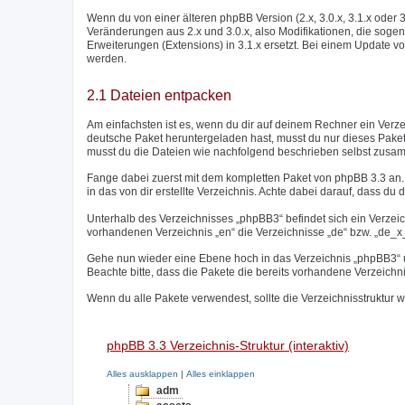
Wenn du von einer älteren phpBB Version (2.x, 3.0.x, 3.1.x oder 
Veränderungen aus 2.x und 3.0.x, also Modifikationen, die sogen
Erweiterungen (Extensions) in 3.1.x ersetzt. Bei einem Update vo
werden.
2.1 Dateien entpacken
Am einfachsten ist es, wenn du dir auf deinem Rechner ein Verz
deutsche Paket heruntergeladen hast, musst du nur dieses Paket
musst du die Dateien wie nachfolgend beschrieben selbst zusa
Fange dabei zuerst mit dem kompletten Paket von phpBB 3.3 an. 
in das von dir erstellte Verzeichnis. Achte dabei darauf, dass du d
Unterhalb des Verzeichnisses „phpBB3“ befindet sich ein Verzei
vorhandenen Verzeichnis „en“ die Verzeichnisse „de“ bzw. „de_x_s
Gehe nun wieder eine Ebene hoch in das Verzeichnis „phpBB3“ un
Beachte bitte, dass die Pakete die bereits vorhandene Verzeichn
Wenn du alle Pakete verwendest, sollte die Verzeichnisstruktur w
phpBB 3.3 Verzeichnis-Struktur (interaktiv)
Alles ausklappen
|
Alles einklappen
adm