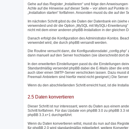
Gehe auf das Register „Installieren“ und folge den Anweisungen d
Achte auf die Hinweise auf dieser Seite – vor allem auf Punkte in r
„Installation starten“ fortfahren. Ansonsten musst du die auf de
Im nächsten Schritt gibst du die Daten der Datenbank ein (sieh
verwendest und dir die Option „MySQL mit MySQLi-Erweiterung“ zu
nicht mit dem einer anderen phpBB-Installation in der gleichen 
Danach erfolgt die Konfiguration des Administrator-Kontos. Bea
verwendet wird, die durch phpBB versandt werden.
Die Routine versucht dann, die Konfigurationsdatei „config.php“ z
dann manuell auf den Server hochladen (sie überschreibt dort di
In den erweiterten Einstellungen passt du die Einstellungen dei
Standardmäßig versendet phpBB dabei die E-Mails über die entsp
auch über einen SMTP-Server verschicken lassen. Dazu musst d
Freemail-Anbietern sind hierfür meist nicht geeignet.) Die Ser
Wenn du den abschließenden Schritt erreicht hast, ist die Instal
2.5 Daten konvertieren
Dieser Schritt ist nur interessant, wenn du Daten aus einem a
Schritt fortfahren. Für das Update von phpBB 3.0 zu phpBB 3.3 i
phpBB 3.3.x+1 durchgeführt.
Wenn du Daten konvertieren willst, musst du nun auf das Regist
für phpBB 2.0 wird standardmäßig mitgeliefert, weitere Konver