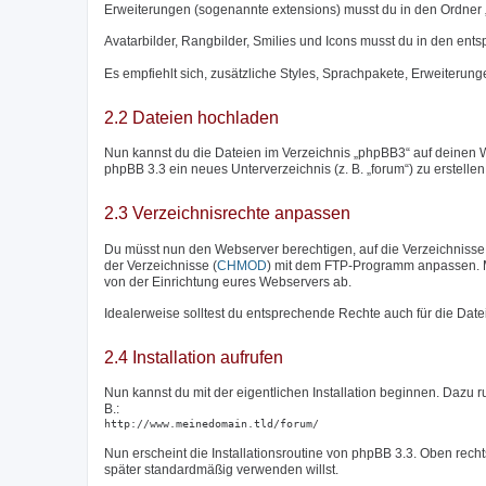
Erweiterungen (sogenannte extensions) musst du in den Ordner 
Avatarbilder, Rangbilder, Smilies und Icons musst du in den en
Es empfiehlt sich, zusätzliche Styles, Sprachpakete, Erweiterunge
2.2 Dateien hochladen
Nun kannst du die Dateien im Verzeichnis „phpBB3“ auf deinen W
phpBB 3.3 ein neues Unterverzeichnis (z. B. „forum“) zu erstelle
2.3 Verzeichnisrechte anpassen
Du müsst nun den Webserver berechtigen, auf die Verzeichnisse „c
der Verzeichnisse (
CHMOD
) mit dem FTP-Programm anpassen. M
von der Einrichtung eures Webservers ab.
Idealerweise solltest du entsprechende Rechte auch für die Date
2.4 Installation aufrufen
Nun kannst du mit der eigentlichen Installation beginnen. Dazu 
B.:
http://www.meinedomain.tld/forum/
Nun erscheint die Installationsroutine von phpBB 3.3. Oben rech
später standardmäßig verwenden willst.