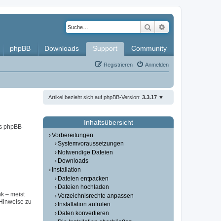
Suche
Erweiterte Such
phpBB
Downloads
Support
Community
Registrieren
Anmelden
Artikel bezieht sich auf phpBB-Version:
3.3.17
Inhaltsübersicht
es phpBB-
Vorbereitungen
Systemvoraussetzungen
Notwendige Dateien
Downloads
Installation
Dateien entpacken
Dateien hochladen
nk – meist
Verzeichnisrechte anpassen
(Hinweise zu
Installation aufrufen
Daten konvertieren