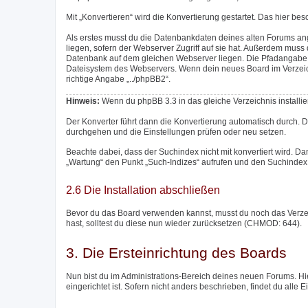
Mit „Konvertieren“ wird die Konvertierung gestartet. Das hier be
Als erstes musst du die Datenbankdaten deines alten Forums an
liegen, sofern der Webserver Zugriff auf sie hat. Außerdem mu
Datenbank auf dem gleichen Webserver liegen. Die Pfadangabe m
Dateisystem des Webservers. Wenn dein neues Board im Verzeichni
richtige Angabe „../phpBB2“.
Hinweis:
Wenn du phpBB 3.3 in das gleiche Verzeichnis installier
Der Konverter führt dann die Konvertierung automatisch durch. 
durchgehen und die Einstellungen prüfen oder neu setzen.
Beachte dabei, dass der Suchindex nicht mit konvertiert wird. Da
„Wartung“ den Punkt „Such-Indizes“ aufrufen und den Suchindex 
2.6 Die Installation abschließen
Bevor du das Board verwenden kannst, musst du noch das Verzeich
hast, solltest du diese nun wieder zurücksetzen (CHMOD: 644).
3. Die Ersteinrichtung des Boards
Nun bist du im Administrations-Bereich deines neuen Forums. Hie
eingerichtet ist. Sofern nicht anders beschrieben, findet du alle 