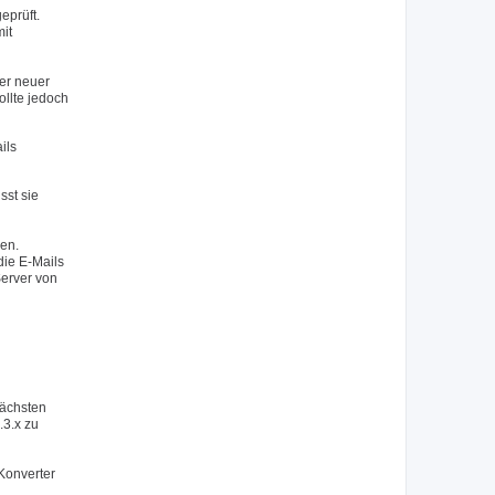
eprüft.
mit
er neuer
ollte jedoch
ils
sst sie
sen.
die E-Mails
erver von
nächsten
.3.x zu
Konverter