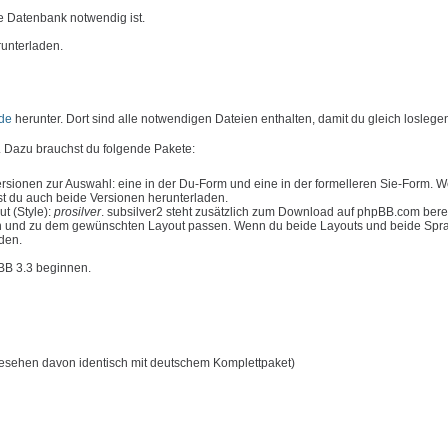
e Datenbank notwendig ist.
runterladen.
de
herunter. Dort sind alle notwendigen Dateien enthalten, damit du gleich loslege
 Dazu brauchst du folgende Pakete:
rsionen zur Auswahl: eine in der Du-Form und eine in der formelleren Sie-Form. 
t du auch beide Versionen herunterladen.
t (Style):
prosilver
. subsilver2 steht zusätzlich zum Download auf phpBB.com bere
n und zu dem gewünschten Layout passen. Wenn du beide Layouts und beide Spr
aden.
pBB 3.3 beginnen.
esehen davon identisch mit deutschem Komplettpaket)