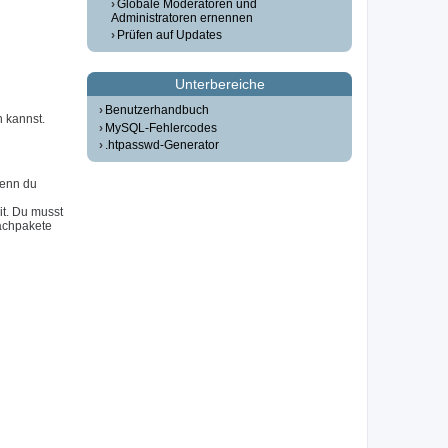
Globale Moderatoren und
Administratoren ernennen
Prüfen auf Updates
Unterbereiche
Benutzerhandbuch
n kannst.
MySQL-Fehlercodes
.htpasswd-Generator
Wenn du
it. Du musst
achpakete