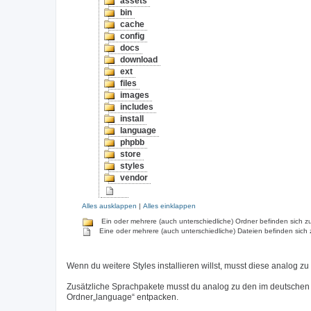
assets
bin
cache
config
docs
download
ext
files
images
includes
install
language
phpbb
store
styles
vendor
Alles ausklappen
|
Alles einklappen
Ein oder mehrere (auch unterschiedliche) Ordner befinden sich zu
Eine oder mehrere (auch unterschiedliche) Dateien befinden sich 
Wenn du weitere Styles installieren willst, musst diese analog zu
Zusätzliche Sprachpakete musst du analog zu den im deutschen
Ordner„language“ entpacken.