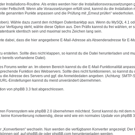
er Installations-Routine. Als erstes werden hier die Installationsvoraussetzungen g
oter Fettschrift. Wenn alle Voraussetzungen erfüllt sind, kannst du die Installation 
r Seite genannten Punkte anpassen und die Prüfung mit „Erneut prüfen“ wiederholen.
e oben). Wähle dazu zuerst den richtigen Datenbanktyp aus. Wenn du MySQL 4.1 od
r Verfügung steht, wähle diese Option aus. Den Präfix kannst du frei wählen, er s
Datenbank identisch sein und maximal sechs Zeichen lang sein.
chte dabei, dass die hier angegebene E-Mail-Adresse als Absenderadresse für E-Ma
u erstellen. Sollte dies nicht klappen, so kannst du die Datei herunterladen und mu
e bereits vorhandene Datei).
nes Forums weiter an. Im oberen Bereich kannst du die E-Mail-Funktionalität anpas
rechende Funktion des Webservers. Sollte dies nicht funktionieren, so kannst du 
u die Adresse des Servers und ggf. die Anmeldedaten angeben. (Achtung: SMTP-S
ver URL-Einstellungen kannst du meist unverändert übernehmen.
lation von phpBB 3.3 fast abgeschlossen.
nderen Forensystem wie phpBB 2.0 übernehmen möchtest. Sonst kannst du mit dem 
st keine Konvertierung notwendig, diese wird wie ein normales Update von phpBB 3
er „Konvertieren“ wechseln. Nun werden die verfügbaren Konverter angezeigt. Der 
ter können ggf. auf phpBB.de oder phpBB.com heruntergeladen werden.