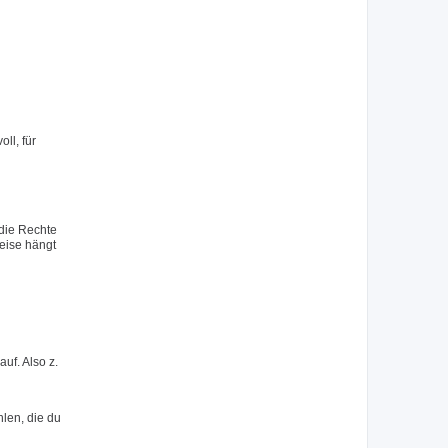
ll, für
 die Rechte
eise hängt
uf. Also z.
hlen, die du