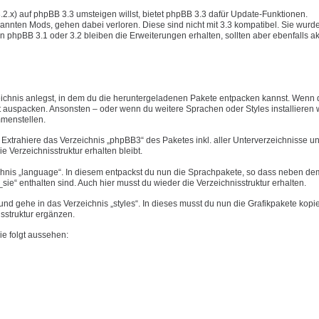
3.2.x) auf phpBB 3.3 umsteigen willst, bietet phpBB 3.3 dafür Update-Funktionen.
annten Mods, gehen dabei verloren. Diese sind nicht mit 3.3 kompatibel. Sie wurd
n phpBB 3.1 oder 3.2 bleiben die Erweiterungen erhalten, sollten aber ebenfalls akt
eichnis anlegst, in dem du die heruntergeladenen Pakete entpacken kannst. Wenn 
 auspacken. Ansonsten – oder wenn du weitere Sprachen oder Styles installieren wi
mmenstellen.
Extrahiere das Verzeichnis „phpBB3“ des Paketes inkl. aller Unterverzeichnisse u
ie Verzeichnisstruktur erhalten bleibt.
chnis „language“. In diesem entpackst du nun die Sprachpakete, so dass neben dem
ie“ enthalten sind. Auch hier musst du wieder die Verzeichnisstruktur erhalten.
d gehe in das Verzeichnis „styles“. In dieses musst du nun die Grafikpakete kopi
isstruktur ergänzen.
ie folgt aussehen: