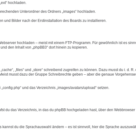
„ext“ hochladen.
tsprechenden Unterordner des Ordners „images“ hochladen.
n und Bilder nach der Erstinstallation des Boards zu installieren.
ebserver hochladen – meist mit einem FTP-Programm. Für gewöhnlich ist es sinnvo
n und den Inhalt von „phpBB3“ dort hinein zu kopieren.
ache“, „files“ und „store“ schreibend zugreifen zu können. Dazu musst du i. d. R.
eist musst dazu der Gruppe Schreibrechte geben – aber die genaue Vorgehensw
i „config.php“ und das Verzeichnis „images/avatars/upload“ setzen.
rufst du das Verzeichnis, in das du phpBB hochgeladen hast, über den Webbrowser a
ts kannst du die Sprachauswahl ändern – es ist sinnvoll, hier die Sprache auszuwä