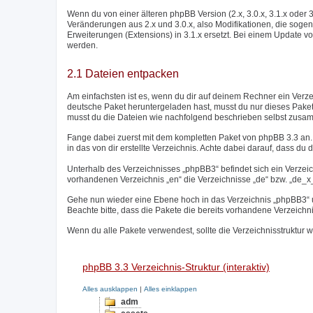
Wenn du von einer älteren phpBB Version (2.x, 3.0.x, 3.1.x oder 
Veränderungen aus 2.x und 3.0.x, also Modifikationen, die sogen
Erweiterungen (Extensions) in 3.1.x ersetzt. Bei einem Update vo
werden.
2.1 Dateien entpacken
Am einfachsten ist es, wenn du dir auf deinem Rechner ein Verz
deutsche Paket heruntergeladen hast, musst du nur dieses Paket
musst du die Dateien wie nachfolgend beschrieben selbst zusa
Fange dabei zuerst mit dem kompletten Paket von phpBB 3.3 an. 
in das von dir erstellte Verzeichnis. Achte dabei darauf, dass du d
Unterhalb des Verzeichnisses „phpBB3“ befindet sich ein Verzei
vorhandenen Verzeichnis „en“ die Verzeichnisse „de“ bzw. „de_x_s
Gehe nun wieder eine Ebene hoch in das Verzeichnis „phpBB3“ un
Beachte bitte, dass die Pakete die bereits vorhandene Verzeichn
Wenn du alle Pakete verwendest, sollte die Verzeichnisstruktur w
phpBB 3.3 Verzeichnis-Struktur (interaktiv)
Alles ausklappen
|
Alles einklappen
adm