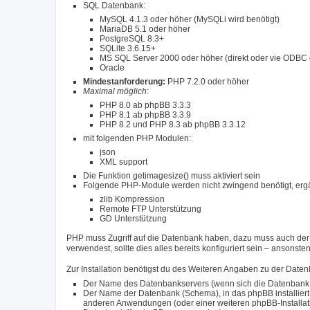
SQL Datenbank:
MySQL 4.1.3 oder höher (MySQLi wird benötigt)
MariaDB 5.1 oder höher
PostgreSQL 8.3+
SQLite 3.6.15+
MS SQL Server 2000 oder höher (direkt oder vie ODBC 
Oracle
Mindestanforderung:
PHP 7.2.0 oder höher
Maximal möglich
:
PHP 8.0 ab phpBB 3.3.3
PHP 8.1 ab phpBB 3.3.9
PHP 8.2 und PHP 8.3 ab phpBB 3.3.12
mit folgenden PHP Modulen:
json
XML support
Die Funktion getimagesize() muss aktiviert sein
Folgende PHP-Module werden nicht zwingend benötigt, ergä
zlib Kompression
Remote FTP Unterstützung
GD Unterstützung
PHP muss Zugriff auf die Datenbank haben, dazu muss auch der r
verwendest, sollte dies alles bereits konfiguriert sein – ansonst
Zur Installation benötigst du des Weiteren Angaben zu der Date
Der Name des Datenbankservers (wenn sich die Datenbank auf
Der Name der Datenbank (Schema), in das phpBB installiert 
anderen Anwendungen (oder einer weiteren phpBB-Installation