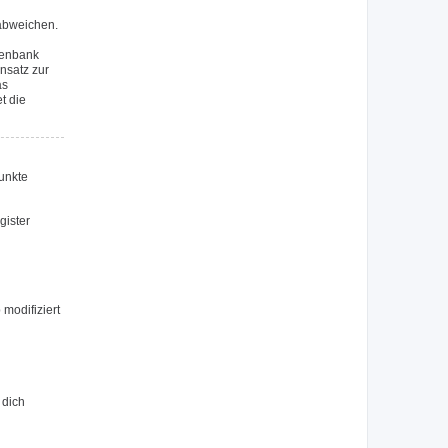
 abweichen.
tenbank
nsatz zur
as
t die
Punkte
gister
modifiziert
 dich