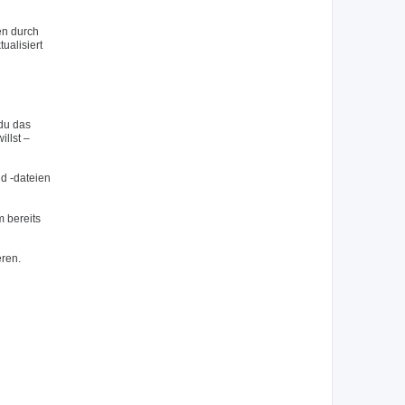
en durch
ualisiert
du das
llst –
nd -dateien
 bereits
eren.