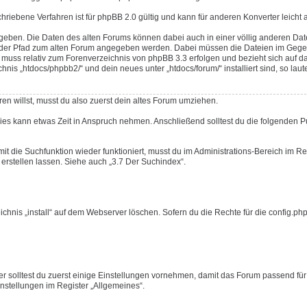
schriebene Verfahren ist für phpBB 2.0 gültig und kann für anderen Konverter leicht
geben. Die Daten des alten Forums können dabei auch in einer völlig anderen Da
ss der Pfad zum alten Forum angegeben werden. Dabei müssen die Dateien im Gege
uss relativ zum Forenverzeichnis von phpBB 3.3 erfolgen und bezieht sich auf d
s „htdocs/phpbb2/“ und dein neues unter „htdocs/forum/“ installiert sind, so laute
en willst, musst du also zuerst dein altes Forum umziehen.
Dies kann etwas Zeit in Anspruch nehmen. Anschließend solltest du die folgenden 
mit die Suchfunktion wieder funktioniert, musst du im Administrations-Bereich im Re
erstellen lassen. Siehe auch „3.7 Der Suchindex“.
nis „install“ auf dem Webserver löschen. Sofern du die Rechte für die config.php 
r solltest du zuerst einige Einstellungen vornehmen, damit das Forum passend für
Einstellungen im Register „Allgemeines“.