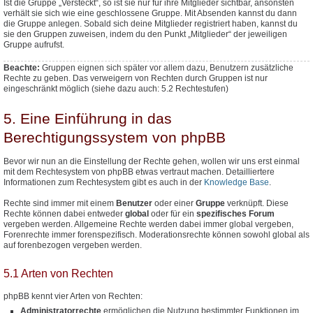
Ist die Gruppe „Versteckt“, so ist sie nur für ihre Mitglieder sichtbar, ansonsten
verhält sie sich wie eine geschlossene Gruppe. Mit Absenden kannst du dann
die Gruppe anlegen. Sobald sich deine Mitglieder registriert haben, kannst du
sie den Gruppen zuweisen, indem du den Punkt „Mitglieder“ der jeweiligen
Gruppe aufrufst.
Beachte:
Gruppen eignen sich später vor allem dazu, Benutzern
zusätzliche
Rechte zu geben. Das verweigern von Rechten durch Gruppen ist nur
eingeschränkt möglich (siehe dazu auch: 5.2 Rechtestufen)
5. Eine Einführung in das
Berechtigungssystem von phpBB
Bevor wir nun an die Einstellung der Rechte gehen, wollen wir uns erst einmal
mit dem Rechtesystem von phpBB etwas vertraut machen. Detailliertere
Informationen zum Rechtesystem gibt es auch in der
Knowledge Base
.
Rechte sind immer mit einem
Benutzer
oder einer
Gruppe
verknüpft. Diese
Rechte können dabei entweder
global
oder für ein
spezifisches Forum
vergeben werden. Allgemeine Rechte werden dabei immer global vergeben,
Forenrechte immer forenspezifisch. Moderationsrechte können sowohl global als
auf forenbezogen vergeben werden.
5.1 Arten von Rechten
phpBB kennt vier Arten von Rechten:
Administratorrechte
ermöglichen die Nutzung bestimmter Funktionen im