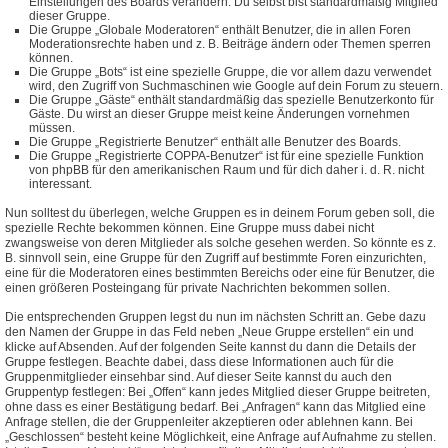
Einstellungen des Boards verändern. Du selbst bist standardmäßig Mitglied
dieser Gruppe.
Die Gruppe „Globale Moderatoren“ enthält Benutzer, die in allen Foren
Moderationsrechte haben und z. B. Beiträge ändern oder Themen sperren
können.
Die Gruppe „Bots“ ist eine spezielle Gruppe, die vor allem dazu verwendet
wird, den Zugriff von Suchmaschinen wie Google auf dein Forum zu steuern.
Die Gruppe „Gäste“ enthält standardmäßig das spezielle Benutzerkonto für
Gäste. Du wirst an dieser Gruppe meist keine Änderungen vornehmen
müssen.
Die Gruppe „Registrierte Benutzer“ enthält alle Benutzer des Boards.
Die Gruppe „Registrierte COPPA-Benutzer“ ist für eine spezielle Funktion
von phpBB für den amerikanischen Raum und für dich daher i. d. R. nicht
interessant.
Nun solltest du überlegen, welche Gruppen es in deinem Forum geben soll, die
spezielle Rechte bekommen können. Eine Gruppe muss dabei nicht
zwangsweise von deren Mitglieder als solche gesehen werden. So könnte es z.
B. sinnvoll sein, eine Gruppe für den Zugriff auf bestimmte Foren einzurichten,
eine für die Moderatoren eines bestimmten Bereichs oder eine für Benutzer, die
einen größeren Posteingang für private Nachrichten bekommen sollen.
Die entsprechenden Gruppen legst du nun im nächsten Schritt an. Gebe dazu
den Namen der Gruppe in das Feld neben „Neue Gruppe erstellen“ ein und
klicke auf Absenden. Auf der folgenden Seite kannst du dann die Details der
Gruppe festlegen. Beachte dabei, dass diese Informationen auch für die
Gruppenmitglieder einsehbar sind. Auf dieser Seite kannst du auch den
Gruppentyp festlegen: Bei „Offen“ kann jedes Mitglied dieser Gruppe beitreten,
ohne dass es einer Bestätigung bedarf. Bei „Anfragen“ kann das Mitglied eine
Anfrage stellen, die der Gruppenleiter akzeptieren oder ablehnen kann. Bei
„Geschlossen“ besteht keine Möglichkeit, eine Anfrage auf Aufnahme zu stellen.