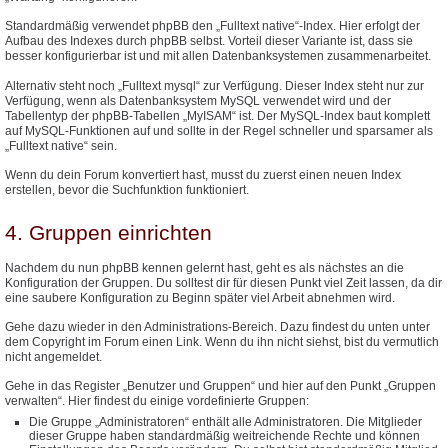
Standardmäßig verwendet phpBB den „Fulltext native“-Index. Hier erfolgt der
Aufbau des Indexes durch phpBB selbst. Vorteil dieser Variante ist, dass sie
besser konfigurierbar ist und mit allen Datenbanksystemen zusammenarbeitet.
Alternativ steht noch „Fulltext mysql“ zur Verfügung. Dieser Index steht nur zur
Verfügung, wenn als Datenbanksystem MySQL verwendet wird und der
Tabellentyp der phpBB-Tabellen „MyISAM“ ist. Der MySQL-Index baut komplett
auf MySQL-Funktionen auf und sollte in der Regel schneller und sparsamer als
„Fulltext native“ sein.
Wenn du dein Forum konvertiert hast, musst du zuerst einen neuen Index
erstellen, bevor die Suchfunktion funktioniert.
4. Gruppen einrichten
Nachdem du nun phpBB kennen gelernt hast, geht es als nächstes an die
Konfiguration der Gruppen. Du solltest dir für diesen Punkt viel Zeit lassen, da dir
eine saubere Konfiguration zu Beginn später viel Arbeit abnehmen wird.
Gehe dazu wieder in den Administrations-Bereich. Dazu findest du unten unter
dem Copyright im Forum einen Link. Wenn du ihn nicht siehst, bist du vermutlich
nicht angemeldet.
Gehe in das Register „Benutzer und Gruppen“ und hier auf den Punkt „Gruppen
verwalten“. Hier findest du einige vordefinierte Gruppen:
Die Gruppe „Administratoren“ enthält alle Administratoren. Die Mitglieder
dieser Gruppe haben standardmäßig weitreichende Rechte und können