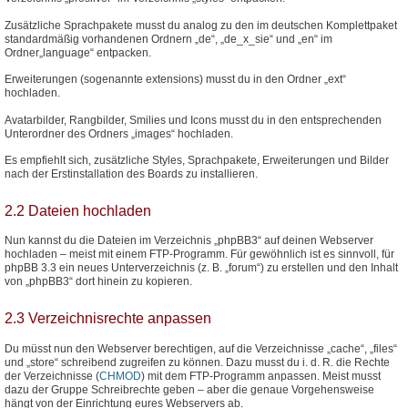
Zusätzliche Sprachpakete musst du analog zu den im deutschen Komplettpaket
standardmäßig vorhandenen Ordnern „de“, „de_x_sie“ und „en“ im
Ordner„language“ entpacken.
Erweiterungen (sogenannte extensions) musst du in den Ordner „ext“
hochladen.
Avatarbilder, Rangbilder, Smilies und Icons musst du in den entsprechenden
Unterordner des Ordners „images“ hochladen.
Es empfiehlt sich, zusätzliche Styles, Sprachpakete, Erweiterungen und Bilder
nach der Erstinstallation des Boards zu installieren.
2.2 Dateien hochladen
Nun kannst du die Dateien im Verzeichnis „phpBB3“ auf deinen Webserver
hochladen – meist mit einem FTP-Programm. Für gewöhnlich ist es sinnvoll, für
phpBB 3.3 ein neues Unterverzeichnis (z. B. „forum“) zu erstellen und den Inhalt
von „phpBB3“ dort hinein zu kopieren.
2.3 Verzeichnisrechte anpassen
Du müsst nun den Webserver berechtigen, auf die Verzeichnisse „cache“, „files“
und „store“ schreibend zugreifen zu können. Dazu musst du i. d. R. die Rechte
der Verzeichnisse (
CHMOD
) mit dem FTP-Programm anpassen. Meist musst
dazu der Gruppe Schreibrechte geben – aber die genaue Vorgehensweise
hängt von der Einrichtung eures Webservers ab.