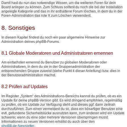
Damit hast du nun das notwendige Wissen, um die weiteren Foren für dein
Board anlegen zu können. Zum Schluss solltest du noch die bei der Installation
angelegte Kategorie und das in ihr enthaltene Forum löschen, in dem du in der
Foren-Administration das rote X zum Löschen verwendest.
8. Sonstiges
In diesem Kapitel findest du noch ein paar allgemeine Hinweise zur
Administration deines phpBB-Forums.
8.1 Globale Moderatoren und Administratoren ernennen
Am einfachsten ernennst du Benutzer zu globalen Moderatoren oder
Administratoren, in dem du sie in der Gruppenadministration der
entsprechenden Gruppe zuweist (siehe Punkt 4 dieser Anleitung) bzw. dies in
der Benutzeradministration machst.
8.2 Prüfen auf Updates
Im Register „System“ des Administrations-Bereichs kannst du prüfen, ob es ein
Update für deine phpBB-Version gibt. Es wird dringend empfohlen, regelmäßig
zu prüfen, ob ein Update zur Verfügung steht und dieses ggf. dann zeitnah
durchzuführen. Zum einen vermeidest du so, dass ein bösartiger Benutzer eine
evtl. gefundene Sicherheitslücke ausnutzen kann, zum anderen wird ein Update
schwerer, wenn du eine oder mehrere Versionen überspringen musst.
Informationen zu neuen Versionen erhältst du auch über den
phpBB.de-Newsletter
.