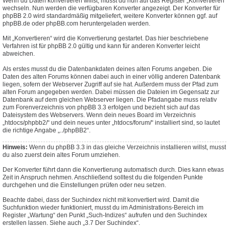
Wenn du Daten konvertieren willst, musst du nun auf das Register „Konvertieren“
wechseln. Nun werden die verfügbaren Konverter angezeigt. Der Konverter für
phpBB 2.0 wird standardmäßig mitgeliefert, weitere Konverter können ggf. auf
phpBB.de oder phpBB.com heruntergeladen werden.
Mit „Konvertieren“ wird die Konvertierung gestartet. Das hier beschriebene
Verfahren ist für phpBB 2.0 gültig und kann für anderen Konverter leicht
abweichen.
Als erstes musst du die Datenbankdaten deines alten Forums angeben. Die
Daten des alten Forums können dabei auch in einer völlig anderen Datenbank
liegen, sofern der Webserver Zugriff auf sie hat. Außerdem muss der Pfad zum
alten Forum angegeben werden. Dabei müssen die Dateien im Gegensatz zur
Datenbank auf dem gleichen Webserver liegen. Die Pfadangabe muss relativ
zum Forenverzeichnis von phpBB 3.3 erfolgen und bezieht sich auf das
Dateisystem des Webservers. Wenn dein neues Board im Verzeichnis
„htdocs/phpbb2/“ und dein neues unter „htdocs/forum/“ installiert sind, so lautet
die richtige Angabe „../phpBB2“.
Hinweis:
Wenn du phpBB 3.3 in das gleiche Verzeichnis installieren willst, musst
du also zuerst dein altes Forum umziehen.
Der Konverter führt dann die Konvertierung automatisch durch. Dies kann etwas
Zeit in Anspruch nehmen. Anschließend solltest du die folgenden Punkte
durchgehen und die Einstellungen prüfen oder neu setzen.
Beachte dabei, dass der Suchindex nicht mit konvertiert wird. Damit die
Suchfunktion wieder funktioniert, musst du im Administrations-Bereich im
Register „Wartung“ den Punkt „Such-Indizes“ aufrufen und den Suchindex
erstellen lassen. Siehe auch „3.7 Der Suchindex“.