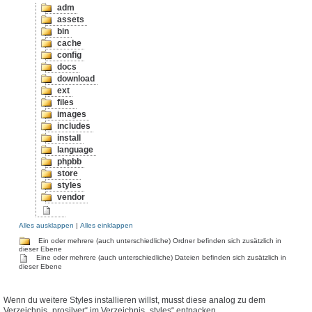
adm
assets
bin
cache
config
docs
download
ext
files
images
includes
install
language
phpbb
store
styles
vendor
Alles ausklappen
|
Alles einklappen
Ein oder mehrere (auch unterschiedliche) Ordner befinden sich zusätzlich in
dieser Ebene
Eine oder mehrere (auch unterschiedliche) Dateien befinden sich zusätzlich in
dieser Ebene
Wenn du weitere Styles installieren willst, musst diese analog zu dem
Verzeichnis „prosilver“ im Verzeichnis „styles“ entpacken.