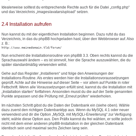
Idealerweise solltest du entsprechende Rechte auch für die Datei „config.php“
und das Verzeichnis „images/avatars/upload“ setzen.
2.4 Installation aufrufen
Nun kannst du mit der eigentlichen Installation beginnen. Dazu rufst du das
Verzeichnis, in das du phpBB hochgeladen hast, über den Webbrowser auf. Also
z. B.:
http://www.meinedomain.tld/forum/
Nun erscheint die Installationsroutine von phpBB 3.3. Oben rechts kannst du die
Sprachauswahl ändern – es ist sinnvoll, hier die Sprache auszuwählen, die du
später standardmäßig verwenden willst.
Gehe auf das Register „Installieren“ und folge den Anweisungen der
Installations-Routine. Als erstes werden hier die Installationsvoraussetzungen
geprüft. Achte auf die Hinweise auf dieser Seite – vor allem auf Punkte in roter
Fettschrift. Wenn alle Voraussetzungen erfüllt sind, kannst du die Installation mit
„Installation starten“ fortfahren. Ansonsten musst du die auf der Seite genannten
Punkte anpassen und die Prüfung mit „Erneut prüfen“ wiederholen.
Im nächsten Schritt gibst du die Daten der Datenbank ein (siehe oben). Wähle
dazu zuerst den richtigen Datenbanktyp aus. Wenn du MySQL 4.1 oder neuer
verwendest und dir die Option „MySQL mit MySQLi-Erweiterung“ zur Verfügung
steht, wähle diese Option aus. Den Präfix kannst du frei wählen, er sollte jedoch
nicht mit dem einer anderen phpBB-Installation in der gleichen Datenbank
identisch sein und maximal sechs Zeichen lang sein.