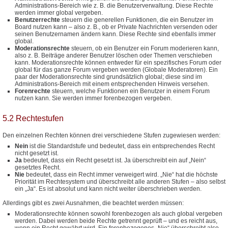
Administrations-Bereich wie z. B. die Benutzerverwaltung. Diese Rechte
werden immer global vergeben.
Benutzerrechte
steuern die generellen Funktionen, die ein Benutzer im
Board nutzen kann – also z. B., ob er Private Nachrichten versenden oder
seinen Benutzernamen ändern kann. Diese Rechte sind ebenfalls immer
global.
Moderationsrechte
steuern, ob ein Benutzer ein Forum moderieren kann,
also z. B. Beiträge anderer Benutzer löschen oder Themen verschieben
kann. Moderationsrechte können entweder für ein spezifisches Forum oder
global für das ganze Forum vergeben werden (Globale Moderatoren). Ein
paar der Moderationsrechte sind grundsätzlich global; diese sind im
Administrations-Bereich mit einem entsprechenden Hinweis versehen.
Forenrechte
steuern, welche Funktionen ein Benutzer in einem Forum
nutzen kann. Sie werden immer forenbezogen vergeben.
5.2 Rechtestufen
Den einzelnen Rechten können drei verschiedene Stufen zugewiesen werden:
Nein
ist die Standardstufe und bedeutet, dass ein entsprechendes Recht
nicht gesetzt ist.
Ja
bedeutet, dass ein Recht gesetzt ist. Ja überschreibt ein auf „Nein“
gesetztes Recht.
Nie
bedeutet, dass ein Recht immer verweigert wird. „Nie“ hat die höchste
Priorität im Rechtesystem und überschreibt alle anderen Stufen – also selbst
ein „Ja“. Es ist absolut und kann nicht weiter überschrieben werden.
Allerdings gibt es zwei Ausnahmen, die beachtet werden müssen:
Moderationsrechte können sowohl forenbezogen als auch global vergeben
werden. Dabei werden beide Rechte getrennt geprüft – und es reicht aus,
wenn ein Recht gewährt wird. Ein forenbezogenes „Nie“ überschreibt also