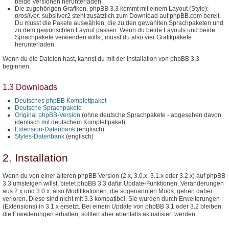
beide Versionen herunterladen.
Die zugehörigen Grafiken. phpBB 3.3 kommt mit einem Layout (Style):
prosilver
. subsilver2 steht zusätzlich zum Download auf phpBB.com bereit.
Du musst die Pakete auswählen, die zu den gewählten Sprachpaketen und
zu dem gewünschten Layout passen. Wenn du beide Layouts und beide
Sprachpakete verwenden willst, musst du also vier Grafikpakete
herunterladen.
Wenn du die Dateien hast, kannst du mit der Installation von phpBB 3.3
beginnen.
1.3 Downloads
Deutsches phpBB Komplettpaket
Deutsche Sprachpakete
Original phpBB-Version
(ohne deutsche Sprachpakete - abgesehen davon
identisch mit deutschem Komplettpaket)
Extension-Datenbank
(englisch)
Styles-Datenbank
(englisch)
2. Installation
Wenn du von einer älteren phpBB Version (2.x, 3.0.x, 3.1.x oder 3.2.x) auf phpBB
3.3 umsteigen willst, bietet phpBB 3.3 dafür Update-Funktionen. Veränderungen
aus 2.x und 3.0.x, also Modifikationen, die sogenannten Mods, gehen dabei
verloren. Diese sind nicht mit 3.3 kompatibel. Sie wurden durch Erweiterungen
(Extensions) in 3.1.x ersetzt. Bei einem Update von phpBB 3.1 oder 3.2 bleiben
die Erweiterungen erhalten, sollten aber ebenfalls aktualisiert werden.