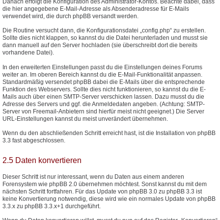
Danach erfolgt die Konfiguration des Administrator-Kontos. Beachte dabei, dass
die hier angegebene E-Mail-Adresse als Absenderadresse für E-Mails
verwendet wird, die durch phpBB versandt werden.
Die Routine versucht dann, die Konfigurationsdatei „config.php“ zu erstellen.
Sollte dies nicht klappen, so kannst du die Datei herunterladen und musst sie
dann manuell auf den Server hochladen (sie überschreibt dort die bereits
vorhandene Datei).
In den erweiterten Einstellungen passt du die Einstellungen deines Forums
weiter an. Im oberen Bereich kannst du die E-Mail-Funktionalität anpassen.
Standardmäßig versendet phpBB dabei die E-Mails über die entsprechende
Funktion des Webservers. Sollte dies nicht funktionieren, so kannst du die E-
Mails auch über einen SMTP-Server verschicken lassen. Dazu musst du die
Adresse des Servers und ggf. die Anmeldedaten angeben. (Achtung: SMTP-
Server von Freemail-Anbietern sind hierfür meist nicht geeignet.) Die Server
URL-Einstellungen kannst du meist unverändert übernehmen.
Wenn du den abschließenden Schritt erreicht hast, ist die Installation von phpBB
3.3 fast abgeschlossen.
2.5 Daten konvertieren
Dieser Schritt ist nur interessant, wenn du Daten aus einem anderen
Forensystem wie phpBB 2.0 übernehmen möchtest. Sonst kannst du mit dem
nächsten Schritt fortfahren. Für das Update von phpBB 3.0 zu phpBB 3.3 ist
keine Konvertierung notwendig, diese wird wie ein normales Update von phpBB
3.3.x zu phpBB 3.3.x+1 durchgeführt.