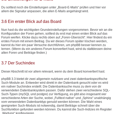
Du solltest noch die Einstellungen unter „Board-E-Mails“ prüfen und hier vor
allem die Signatur anpassen, die allen E-Mails angehängt wird.
3.6 Ein erster Blick auf das Board
Nun hast du die wichtigsten Grundeinstellungen vorgenommen. Bevor wir an die
Konfiguration der Foren gehen, solltest du erst mal einen ersten Blick auf das
Forum werfen. Klicke dazu rechts oben auf „Foren-Übersicht“. Hier findest du ein
erstes Forum mit einem Beitrag. Da wir dieses Forum später löschen werden,
kannst du hier ein paar Versuche durchführen, um phpBB besser kennen zu
lernen. (Wenn du ein anderes Forum konvertiert hast, wirst du stattdessen deine
alten Foren und Beiträge finden.)
3.7 Der Suchindex
Dieser Abschnitt ist vor allem relevant, wenn du dein Board konvertiert hast.
phpBB 3.3 bietet dir zwei allgemein nutzbare und zwei datenbankspezifische
Such-Module an. Entweder wird direkt in der Datenbank gesucht oder es wird
ein nativer Suchindex erstellt. Die Datenbanksuche muss zu dem von dir
verwendeten Datenbanksystem passen. Dafür stehen zwei verschiedene SQL-
Such-Typen (mySQL und postgre) zur Verfügung, es gibt also insgesamt vier
verschiedene Arten der Suche, wobei „Fulltext native“ und „Sphinx“ unabhängig
vom verwendeten Datenbanktyp genutzt werden können. Die Wahl eines
geeigneten Such-Moduls ist notwendig, damit Beiträge schnell über die
Suchfunktion gefunden werden können. Du kannst die Such-Indizes im Register
„Wartung“ konfigurieren.