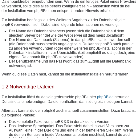
Datenbanktreiber eingebunden sein. Wenn du ein fertiges Paket eines Providers
verwendest, sollte dies alles bereits konfiguriert sein – ansonsten wirst du bei
der Installation von phpBB einen entsprechenden Hinweis erhalten.
Zur Installation benötigst du des Weiteren Angaben zu der Datenbank, die
phpBB verwenden soll. Dabei sind folgende Informationen notwendig:
Der Name des Datenbankservers (wenn sich die Datenbank auf dem
gleichen Server befindet wie der Webserver ist dies meist „localhost“)
Der Name der Datenbank (Schema), in das phpBB installiert werden soll
(die Datenbank muss bereits angelegt sein. Du kannst phpBB auch parallel
zu anderen Anwendungen (oder einer weiteren phpBB-Installation) in der
Datenbank installieren – zur Übersichtlichkeit empfiehlt es sich jedoch, eine
eigene Datenbank für phpBB zu verwenden)
Der Benutzername und das Passwort, das zum Zugriff auf die Datenbank
notwendig ist.
Wenn du diese Daten hast, kannst du die Installationsdateien herunterladen.
1.2 Notwendige Dateien
Zur Installation lädst du das eingedeutschte phpBB unter
phpBB.de
herunter.
Dort sind alle notwendigen Dateien enthalten, damit du gleich loslegen kannst.
Alternativ kannst du dein phpBB auch manuell zusammenstellen. Dazu brauchst
du folgende Pakete:
Das komplette Paket von phpBB 3.3 in der aktuellen Version
Das deutsche Sprachpaket. Das Paket steht dabei in zwei Versionen zur
Auswahl: eine in der Du-Form und eine in der formelleren Sie-Form. Wenn
du deinen Benutzern beide Versionen anbieten möchtest, kannst du auch