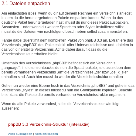
2.1 Dateien entpacken
Am einfachsten ist es, wenn du dir auf deinem Rechner ein Verzeichnis anlegst,
in dem du die heruntergeladenen Pakete entpacken kannst. Wenn du das
deutsche Paket heruntergeladen hast, musst du nur dieses Paket auspacken.
Ansonsten – oder wenn du weitere Sprachen oder Styles installieren willst –
musst du die Dateien wie nachfolgend beschrieben selbst zusammenstellen.
Fange dabei zuerst mit dem kompletten Paket von phpBB 3.3 an. Extrahiere das
Verzeichnis „phpBB3“ des Paketes inkl. aller Unterverzeichnisse und -dateien in
das von dir erstellte Verzeichnis. Achte dabei darauf, dass du die
Verzeichnisstruktur erhalten bleibt.
Unterhalb des Verzeichnisses „phpBB3“ befindet sich ein Verzeichnis
„language“. In diesem entpackst du nun die Sprachpakete, so dass neben dem
bereits vorhandenen Verzeichnis „en“ die Verzeichnisse „de“ bzw. „de_x_sie“
enthalten sind. Auch hier musst du wieder die Verzeichnisstruktur erhalten.
Gehe nun wieder eine Ebene hoch in das Verzeichnis „phpBB3“ und gehe in das
Verzeichnis „styles“. In dieses musst du nun die Grafikpakete kopieren. Beachte
bitte, dass die Pakete die bereits vorhandene Verzeichnisstruktur ergänzen.
Wenn du alle Pakete verwendest, sollte die Verzeichnisstruktur wie folgt
aussehen:
phpBB 3.3 Verzeichnis-Struktur (interaktiv)
Alles ausklappen
|
Alles einklappen