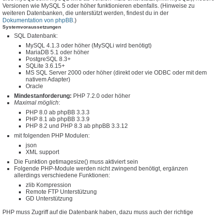
Versionen wie MySQL 5 oder höher funktionieren ebenfalls. (Hinweise zu
weiteren Datenbanken, die unterstützt werden, findest du in der
Dokumentation von phpBB
.)
Systemvoraussetzungen
SQL Datenbank:
MySQL 4.1.3 oder höher (MySQLi wird benötigt)
MariaDB 5.1 oder höher
PostgreSQL 8.3+
SQLite 3.6.15+
MS SQL Server 2000 oder höher (direkt oder vie ODBC oder mit dem
nativem Adapter)
Oracle
Mindestanforderung:
PHP 7.2.0 oder höher
Maximal möglich
:
PHP 8.0 ab phpBB 3.3.3
PHP 8.1 ab phpBB 3.3.9
PHP 8.2 und PHP 8.3 ab phpBB 3.3.12
mit folgenden PHP Modulen:
json
XML support
Die Funktion getimagesize() muss aktiviert sein
Folgende PHP-Module werden nicht zwingend benötigt, ergänzen
allerdings verschiedene Funktionen:
zlib Kompression
Remote FTP Unterstützung
GD Unterstützung
PHP muss Zugriff auf die Datenbank haben, dazu muss auch der richtige