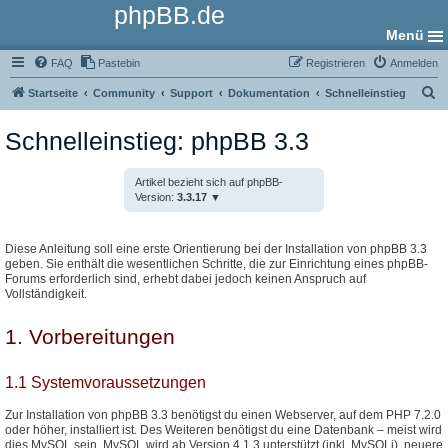
phpBB.de
Menü
FAQ
Pastebin
Registrieren
Anmelden
S
Startseite
Community
Support
Dokumentation
Schnelleinstieg
u
Schnelleinstieg: phpBB 3.3
c
h
Artikel bezieht sich auf phpBB-
e
Version:
3.3.17
Diese Anleitung soll eine erste Orientierung bei der Installation von phpBB 3.3
geben. Sie enthält die wesentlichen Schritte, die zur Einrichtung eines phpBB-
Forums erforderlich sind, erhebt dabei jedoch keinen Anspruch auf
Vollständigkeit.
1. Vorbereitungen
1.1 Systemvoraussetzungen
Zur Installation von phpBB 3.3 benötigst du einen Webserver, auf dem PHP 7.2.0
oder höher, installiert ist. Des Weiteren benötigst du eine Datenbank – meist wird
dies MySQL sein. MySQL wird ab Version 4.1.3 unterstützt (inkl. MySQLi), neuere