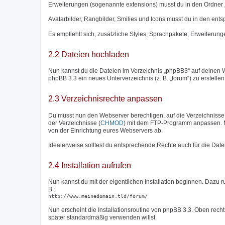
Erweiterungen (sogenannte extensions) musst du in den Ordner 
Avatarbilder, Rangbilder, Smilies und Icons musst du in den en
Es empfiehlt sich, zusätzliche Styles, Sprachpakete, Erweiterunge
2.2 Dateien hochladen
Nun kannst du die Dateien im Verzeichnis „phpBB3“ auf deinen W
phpBB 3.3 ein neues Unterverzeichnis (z. B. „forum“) zu erstelle
2.3 Verzeichnisrechte anpassen
Du müsst nun den Webserver berechtigen, auf die Verzeichnisse „c
der Verzeichnisse (
CHMOD
) mit dem FTP-Programm anpassen. M
von der Einrichtung eures Webservers ab.
Idealerweise solltest du entsprechende Rechte auch für die Date
2.4 Installation aufrufen
Nun kannst du mit der eigentlichen Installation beginnen. Dazu 
B.:
http://www.meinedomain.tld/forum/
Nun erscheint die Installationsroutine von phpBB 3.3. Oben rech
später standardmäßig verwenden willst.