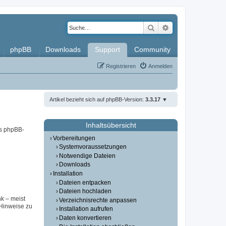
Suche
Erweiterte Such
phpBB
Downloads
Support
Community
Registrieren
Anmelden
Artikel bezieht sich auf phpBB-Version:
3.3.17
Inhaltsübersicht
es phpBB-
Vorbereitungen
Systemvoraussetzungen
Notwendige Dateien
Downloads
Installation
Dateien entpacken
Dateien hochladen
nk – meist
Verzeichnisrechte anpassen
(Hinweise zu
Installation aufrufen
Daten konvertieren