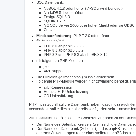
SQL Datenbank:
MySQL 4.1.3 oder höher (MySQLi wird benötigt)
MariaDB 5.1 oder höher
PostgreSQL 8.3+
SQLite 3.6.15+
MS SQL Server 2000 oder höher (direkt oder vie ODBC 
Oracle
Mindestanforderung:
PHP 7.2.0 oder höher
Maximal möglich
:
PHP 8.0 ab phpBB 3.3.3
PHP 8.1 ab phpBB 3.3.9
PHP 8.2 und PHP 8.3 ab phpBB 3.3.12
mit folgenden PHP Modulen:
json
XML support
Die Funktion getimagesize() muss aktiviert sein
Folgende PHP-Module werden nicht zwingend benötigt, ergä
zlib Kompression
Remote FTP Unterstützung
GD Unterstützung
PHP muss Zugriff auf die Datenbank haben, dazu muss auch der r
verwendest, sollte dies alles bereits konfiguriert sein – ansonst
Zur Installation benötigst du des Weiteren Angaben zu der Date
Der Name des Datenbankservers (wenn sich die Datenbank auf
Der Name der Datenbank (Schema), in das phpBB installiert 
anderen Anwendungen (oder einer weiteren phpBB-Installation