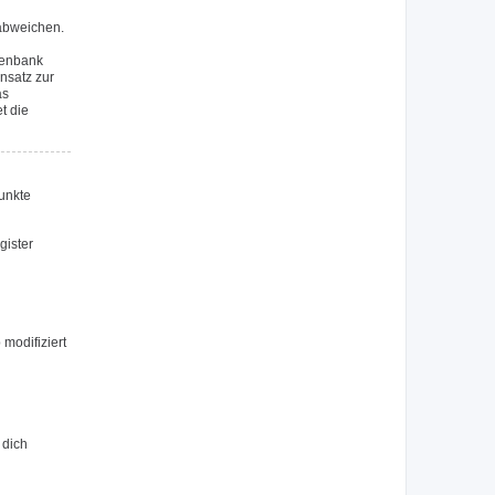
 abweichen.
tenbank
nsatz zur
as
t die
Punkte
gister
modifiziert
 dich