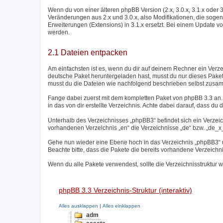
Wenn du von einer älteren phpBB Version (2.x, 3.0.x, 3.1.x oder 
Veränderungen aus 2.x und 3.0.x, also Modifikationen, die sogen
Erweiterungen (Extensions) in 3.1.x ersetzt. Bei einem Update vo
werden.
2.1 Dateien entpacken
Am einfachsten ist es, wenn du dir auf deinem Rechner ein Verz
deutsche Paket heruntergeladen hast, musst du nur dieses Paket
musst du die Dateien wie nachfolgend beschrieben selbst zusa
Fange dabei zuerst mit dem kompletten Paket von phpBB 3.3 an. 
in das von dir erstellte Verzeichnis. Achte dabei darauf, dass du d
Unterhalb des Verzeichnisses „phpBB3“ befindet sich ein Verzei
vorhandenen Verzeichnis „en“ die Verzeichnisse „de“ bzw. „de_x_s
Gehe nun wieder eine Ebene hoch in das Verzeichnis „phpBB3“ un
Beachte bitte, dass die Pakete die bereits vorhandene Verzeichn
Wenn du alle Pakete verwendest, sollte die Verzeichnisstruktur w
phpBB 3.3 Verzeichnis-Struktur (interaktiv)
Alles ausklappen
|
Alles einklappen
adm