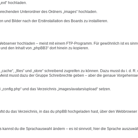
„ext“ hochladen.
tsprechenden Unterordner des Ordners „images“ hochladen.
n und Bilder nach der Erstinstallation des Boards zu installieren.
ebserver hochladen – meist mit einem FTP-Programm. Für gewöhnlich ist es sinnvo
n und den Inhalt von „phpBB3“ dort hinein zu kopieren.
ache“, „files“ und „store“ schreibend zugreifen zu können. Dazu musst du i. d. R.
eist musst dazu der Gruppe Schreibrechte geben – aber die genaue Vorgehensw
i „config.php“ und das Verzeichnis „images/avatars/upload“ setzen.
rufst du das Verzeichnis, in das du phpBB hochgeladen hast, über den Webbrowser a
ts kannst du die Sprachauswahl ändern – es ist sinnvoll, hier die Sprache auszuwä