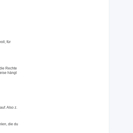
ll, für
 die Rechte
eise hängt
uf. Also z.
hlen, die du