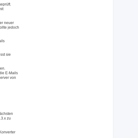
eprüft.
mit
er neuer
ollte jedoch
ils
sst sie
sen.
die E-Mails
erver von
nächsten
.3.x zu
Konverter