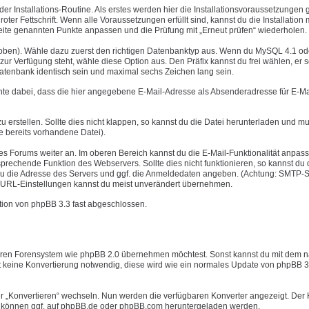
er Installations-Routine. Als erstes werden hier die Installationsvoraussetzungen g
oter Fettschrift. Wenn alle Voraussetzungen erfüllt sind, kannst du die Installation 
r Seite genannten Punkte anpassen und die Prüfung mit „Erneut prüfen“ wiederholen.
e oben). Wähle dazu zuerst den richtigen Datenbanktyp aus. Wenn du MySQL 4.1 od
r Verfügung steht, wähle diese Option aus. Den Präfix kannst du frei wählen, er s
Datenbank identisch sein und maximal sechs Zeichen lang sein.
chte dabei, dass die hier angegebene E-Mail-Adresse als Absenderadresse für E-Ma
u erstellen. Sollte dies nicht klappen, so kannst du die Datei herunterladen und mu
e bereits vorhandene Datei).
nes Forums weiter an. Im oberen Bereich kannst du die E-Mail-Funktionalität anpas
rechende Funktion des Webservers. Sollte dies nicht funktionieren, so kannst du 
u die Adresse des Servers und ggf. die Anmeldedaten angeben. (Achtung: SMTP-S
ver URL-Einstellungen kannst du meist unverändert übernehmen.
lation von phpBB 3.3 fast abgeschlossen.
nderen Forensystem wie phpBB 2.0 übernehmen möchtest. Sonst kannst du mit dem 
st keine Konvertierung notwendig, diese wird wie ein normales Update von phpBB 3
er „Konvertieren“ wechseln. Nun werden die verfügbaren Konverter angezeigt. Der 
ter können ggf. auf phpBB.de oder phpBB.com heruntergeladen werden.