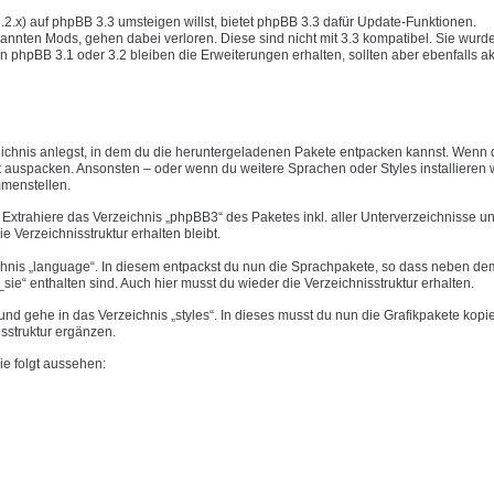
3.2.x) auf phpBB 3.3 umsteigen willst, bietet phpBB 3.3 dafür Update-Funktionen.
annten Mods, gehen dabei verloren. Diese sind nicht mit 3.3 kompatibel. Sie wurd
n phpBB 3.1 oder 3.2 bleiben die Erweiterungen erhalten, sollten aber ebenfalls akt
eichnis anlegst, in dem du die heruntergeladenen Pakete entpacken kannst. Wenn 
 auspacken. Ansonsten – oder wenn du weitere Sprachen oder Styles installieren wi
mmenstellen.
Extrahiere das Verzeichnis „phpBB3“ des Paketes inkl. aller Unterverzeichnisse u
ie Verzeichnisstruktur erhalten bleibt.
chnis „language“. In diesem entpackst du nun die Sprachpakete, so dass neben dem
ie“ enthalten sind. Auch hier musst du wieder die Verzeichnisstruktur erhalten.
d gehe in das Verzeichnis „styles“. In dieses musst du nun die Grafikpakete kopi
isstruktur ergänzen.
ie folgt aussehen: