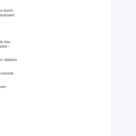
en durch
ualisiert
du das
llst –
nd -dateien
 bereits
eren.