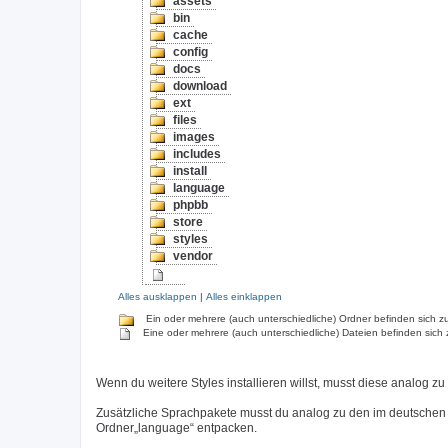
assets
bin
cache
config
docs
download
ext
files
images
includes
install
language
phpbb
store
styles
vendor
Alles ausklappen
|
Alles einklappen
Ein oder mehrere (auch unterschiedliche) Ordner befinden sich zu
Eine oder mehrere (auch unterschiedliche) Dateien befinden sich 
Wenn du weitere Styles installieren willst, musst diese analog zu
Zusätzliche Sprachpakete musst du analog zu den im deutschen
Ordner„language“ entpacken.