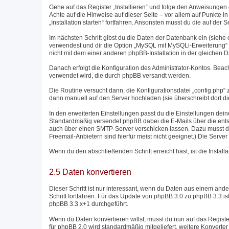
Gehe auf das Register „Installieren“ und folge den Anweisungen d
Achte auf die Hinweise auf dieser Seite – vor allem auf Punkte in r
„Installation starten“ fortfahren. Ansonsten musst du die auf de
Im nächsten Schritt gibst du die Daten der Datenbank ein (sieh
verwendest und dir die Option „MySQL mit MySQLi-Erweiterung“ zu
nicht mit dem einer anderen phpBB-Installation in der gleichen 
Danach erfolgt die Konfiguration des Administrator-Kontos. Bea
verwendet wird, die durch phpBB versandt werden.
Die Routine versucht dann, die Konfigurationsdatei „config.php“ z
dann manuell auf den Server hochladen (sie überschreibt dort di
In den erweiterten Einstellungen passt du die Einstellungen dei
Standardmäßig versendet phpBB dabei die E-Mails über die entsp
auch über einen SMTP-Server verschicken lassen. Dazu musst d
Freemail-Anbietern sind hierfür meist nicht geeignet.) Die Ser
Wenn du den abschließenden Schritt erreicht hast, ist die Instal
2.5 Daten konvertieren
Dieser Schritt ist nur interessant, wenn du Daten aus einem a
Schritt fortfahren. Für das Update von phpBB 3.0 zu phpBB 3.3 i
phpBB 3.3.x+1 durchgeführt.
Wenn du Daten konvertieren willst, musst du nun auf das Regist
für phpBB 2.0 wird standardmäßig mitgeliefert, weitere Konver