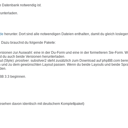
e Datenbank notwendig ist.
runterladen.
de
herunter. Dort sind alle notwendigen Dateien enthalten, damit du gleich loslege
 Dazu brauchst du folgende Pakete:
rsionen zur Auswahl: eine in der Du-Form und eine in der formelleren Sie-Form. 
t du auch beide Versionen herunterladen.
t (Style):
prosilver
. subsilver2 steht zusätzlich zum Download auf phpBB.com bere
n und zu dem gewünschten Layout passen. Wenn du beide Layouts und beide Spr
aden.
pBB 3.3 beginnen.
esehen davon identisch mit deutschem Komplettpaket)