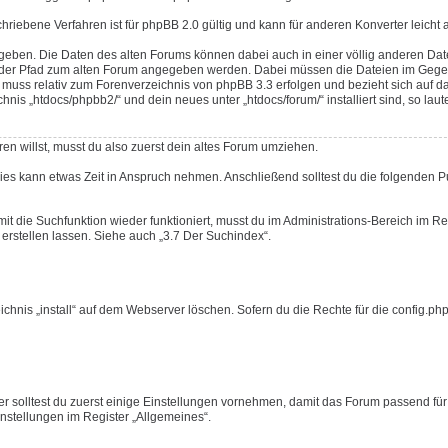
schriebene Verfahren ist für phpBB 2.0 gültig und kann für anderen Konverter leicht
geben. Die Daten des alten Forums können dabei auch in einer völlig anderen Da
ss der Pfad zum alten Forum angegeben werden. Dabei müssen die Dateien im Gege
uss relativ zum Forenverzeichnis von phpBB 3.3 erfolgen und bezieht sich auf d
s „htdocs/phpbb2/“ und dein neues unter „htdocs/forum/“ installiert sind, so laute
en willst, musst du also zuerst dein altes Forum umziehen.
Dies kann etwas Zeit in Anspruch nehmen. Anschließend solltest du die folgenden 
mit die Suchfunktion wieder funktioniert, musst du im Administrations-Bereich im Re
erstellen lassen. Siehe auch „3.7 Der Suchindex“.
nis „install“ auf dem Webserver löschen. Sofern du die Rechte für die config.php 
r solltest du zuerst einige Einstellungen vornehmen, damit das Forum passend für
Einstellungen im Register „Allgemeines“.