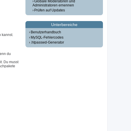
Globale Moderatoren und
Administratoren ernennen
Prüfen auf Updates
Unterbereiche
Benutzerhandbuch
n kannst.
MySQL-Fehlercodes
.htpasswd-Generator
Wenn du
it. Du musst
achpakete