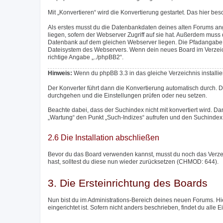
Mit „Konvertieren“ wird die Konvertierung gestartet. Das hier be
Als erstes musst du die Datenbankdaten deines alten Forums an
liegen, sofern der Webserver Zugriff auf sie hat. Außerdem mu
Datenbank auf dem gleichen Webserver liegen. Die Pfadangabe m
Dateisystem des Webservers. Wenn dein neues Board im Verzeichni
richtige Angabe „../phpBB2“.
Hinweis:
Wenn du phpBB 3.3 in das gleiche Verzeichnis installier
Der Konverter führt dann die Konvertierung automatisch durch. 
durchgehen und die Einstellungen prüfen oder neu setzen.
Beachte dabei, dass der Suchindex nicht mit konvertiert wird. Da
„Wartung“ den Punkt „Such-Indizes“ aufrufen und den Suchindex 
2.6 Die Installation abschließen
Bevor du das Board verwenden kannst, musst du noch das Verzeich
hast, solltest du diese nun wieder zurücksetzen (CHMOD: 644).
3. Die Ersteinrichtung des Boards
Nun bist du im Administrations-Bereich deines neuen Forums. Hie
eingerichtet ist. Sofern nicht anders beschrieben, findet du alle 