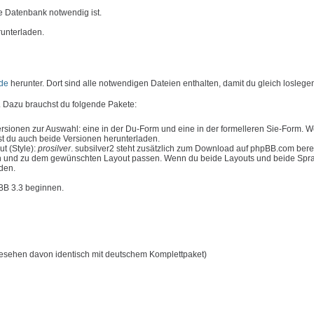
e Datenbank notwendig ist.
runterladen.
de
herunter. Dort sind alle notwendigen Dateien enthalten, damit du gleich loslege
 Dazu brauchst du folgende Pakete:
rsionen zur Auswahl: eine in der Du-Form und eine in der formelleren Sie-Form. 
t du auch beide Versionen herunterladen.
t (Style):
prosilver
. subsilver2 steht zusätzlich zum Download auf phpBB.com bere
n und zu dem gewünschten Layout passen. Wenn du beide Layouts und beide Spr
aden.
pBB 3.3 beginnen.
esehen davon identisch mit deutschem Komplettpaket)