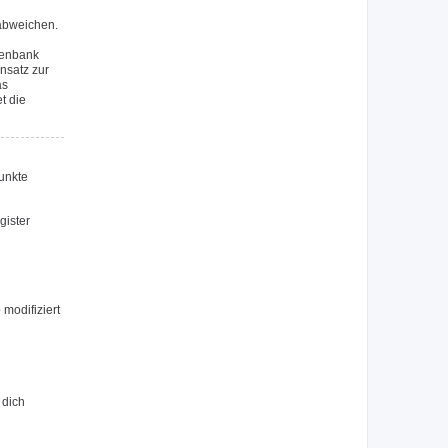
 abweichen.
tenbank
nsatz zur
as
t die
Punkte
gister
modifiziert
 dich