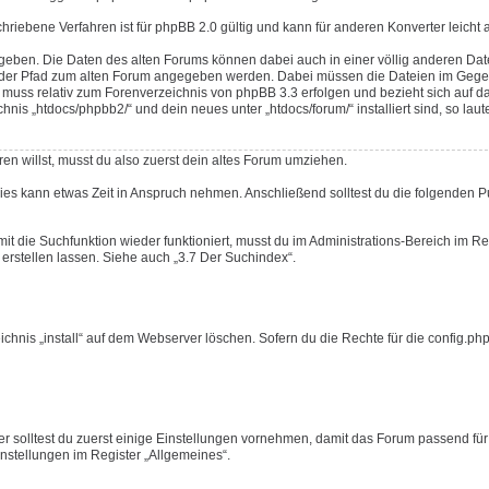
schriebene Verfahren ist für phpBB 2.0 gültig und kann für anderen Konverter leicht
geben. Die Daten des alten Forums können dabei auch in einer völlig anderen Da
ss der Pfad zum alten Forum angegeben werden. Dabei müssen die Dateien im Gege
uss relativ zum Forenverzeichnis von phpBB 3.3 erfolgen und bezieht sich auf d
s „htdocs/phpbb2/“ und dein neues unter „htdocs/forum/“ installiert sind, so laute
en willst, musst du also zuerst dein altes Forum umziehen.
Dies kann etwas Zeit in Anspruch nehmen. Anschließend solltest du die folgenden 
mit die Suchfunktion wieder funktioniert, musst du im Administrations-Bereich im Re
erstellen lassen. Siehe auch „3.7 Der Suchindex“.
nis „install“ auf dem Webserver löschen. Sofern du die Rechte für die config.php 
r solltest du zuerst einige Einstellungen vornehmen, damit das Forum passend für
Einstellungen im Register „Allgemeines“.