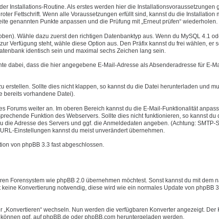
er Installations-Routine. Als erstes werden hier die Installationsvoraussetzungen g
oter Fettschrift. Wenn alle Voraussetzungen erfüllt sind, kannst du die Installation 
r Seite genannten Punkte anpassen und die Prüfung mit „Erneut prüfen“ wiederholen.
e oben). Wähle dazu zuerst den richtigen Datenbanktyp aus. Wenn du MySQL 4.1 od
r Verfügung steht, wähle diese Option aus. Den Präfix kannst du frei wählen, er s
Datenbank identisch sein und maximal sechs Zeichen lang sein.
chte dabei, dass die hier angegebene E-Mail-Adresse als Absenderadresse für E-Ma
u erstellen. Sollte dies nicht klappen, so kannst du die Datei herunterladen und mu
e bereits vorhandene Datei).
nes Forums weiter an. Im oberen Bereich kannst du die E-Mail-Funktionalität anpas
rechende Funktion des Webservers. Sollte dies nicht funktionieren, so kannst du 
u die Adresse des Servers und ggf. die Anmeldedaten angeben. (Achtung: SMTP-S
ver URL-Einstellungen kannst du meist unverändert übernehmen.
lation von phpBB 3.3 fast abgeschlossen.
nderen Forensystem wie phpBB 2.0 übernehmen möchtest. Sonst kannst du mit dem 
st keine Konvertierung notwendig, diese wird wie ein normales Update von phpBB 3
er „Konvertieren“ wechseln. Nun werden die verfügbaren Konverter angezeigt. Der 
ter können ggf. auf phpBB.de oder phpBB.com heruntergeladen werden.