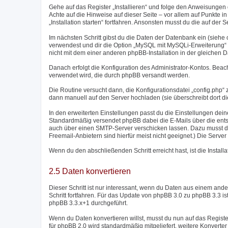
Gehe auf das Register „Installieren“ und folge den Anweisungen d
Achte auf die Hinweise auf dieser Seite – vor allem auf Punkte in r
„Installation starten“ fortfahren. Ansonsten musst du die auf de
Im nächsten Schritt gibst du die Daten der Datenbank ein (sieh
verwendest und dir die Option „MySQL mit MySQLi-Erweiterung“ zu
nicht mit dem einer anderen phpBB-Installation in der gleichen 
Danach erfolgt die Konfiguration des Administrator-Kontos. Bea
verwendet wird, die durch phpBB versandt werden.
Die Routine versucht dann, die Konfigurationsdatei „config.php“ z
dann manuell auf den Server hochladen (sie überschreibt dort di
In den erweiterten Einstellungen passt du die Einstellungen dei
Standardmäßig versendet phpBB dabei die E-Mails über die entsp
auch über einen SMTP-Server verschicken lassen. Dazu musst d
Freemail-Anbietern sind hierfür meist nicht geeignet.) Die Ser
Wenn du den abschließenden Schritt erreicht hast, ist die Instal
2.5 Daten konvertieren
Dieser Schritt ist nur interessant, wenn du Daten aus einem a
Schritt fortfahren. Für das Update von phpBB 3.0 zu phpBB 3.3 i
phpBB 3.3.x+1 durchgeführt.
Wenn du Daten konvertieren willst, musst du nun auf das Regist
für phpBB 2.0 wird standardmäßig mitgeliefert, weitere Konver