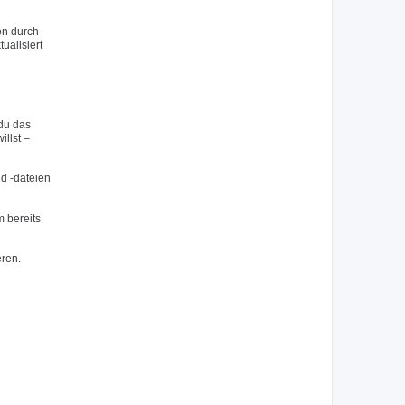
en durch
ualisiert
du das
llst –
nd -dateien
 bereits
eren.