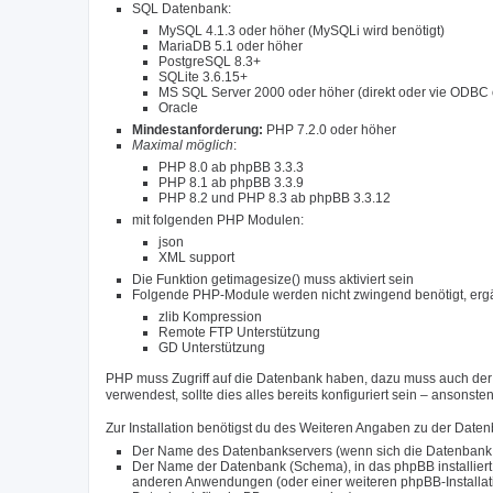
SQL Datenbank:
MySQL 4.1.3 oder höher (MySQLi wird benötigt)
MariaDB 5.1 oder höher
PostgreSQL 8.3+
SQLite 3.6.15+
MS SQL Server 2000 oder höher (direkt oder vie ODBC 
Oracle
Mindestanforderung:
PHP 7.2.0 oder höher
Maximal möglich
:
PHP 8.0 ab phpBB 3.3.3
PHP 8.1 ab phpBB 3.3.9
PHP 8.2 und PHP 8.3 ab phpBB 3.3.12
mit folgenden PHP Modulen:
json
XML support
Die Funktion getimagesize() muss aktiviert sein
Folgende PHP-Module werden nicht zwingend benötigt, ergä
zlib Kompression
Remote FTP Unterstützung
GD Unterstützung
PHP muss Zugriff auf die Datenbank haben, dazu muss auch der r
verwendest, sollte dies alles bereits konfiguriert sein – ansonst
Zur Installation benötigst du des Weiteren Angaben zu der Date
Der Name des Datenbankservers (wenn sich die Datenbank auf
Der Name der Datenbank (Schema), in das phpBB installiert 
anderen Anwendungen (oder einer weiteren phpBB-Installation