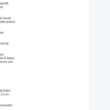
eprüft.
mit
er neuer
ollte jedoch
ils
sst sie
sen.
die E-Mails
erver von
nächsten
.3.x zu
Konverter