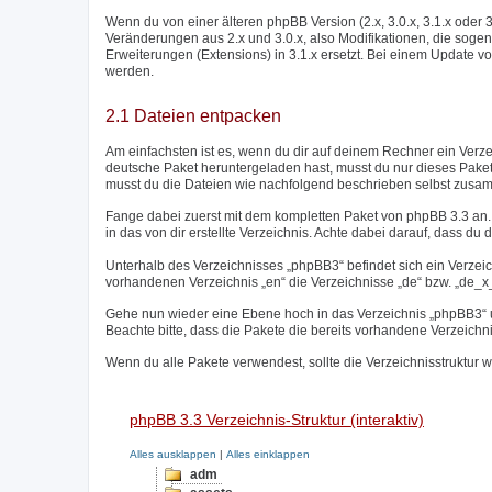
Wenn du von einer älteren phpBB Version (2.x, 3.0.x, 3.1.x oder 
Veränderungen aus 2.x und 3.0.x, also Modifikationen, die sogen
Erweiterungen (Extensions) in 3.1.x ersetzt. Bei einem Update vo
werden.
2.1 Dateien entpacken
Am einfachsten ist es, wenn du dir auf deinem Rechner ein Verz
deutsche Paket heruntergeladen hast, musst du nur dieses Paket
musst du die Dateien wie nachfolgend beschrieben selbst zusa
Fange dabei zuerst mit dem kompletten Paket von phpBB 3.3 an. 
in das von dir erstellte Verzeichnis. Achte dabei darauf, dass du d
Unterhalb des Verzeichnisses „phpBB3“ befindet sich ein Verzei
vorhandenen Verzeichnis „en“ die Verzeichnisse „de“ bzw. „de_x_s
Gehe nun wieder eine Ebene hoch in das Verzeichnis „phpBB3“ un
Beachte bitte, dass die Pakete die bereits vorhandene Verzeichn
Wenn du alle Pakete verwendest, sollte die Verzeichnisstruktur w
phpBB 3.3 Verzeichnis-Struktur (interaktiv)
Alles ausklappen
|
Alles einklappen
adm