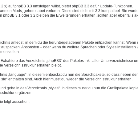
3.2.x) auf phpBB 3.3 umsteigen willst, bietet phpBB 3.3 dafür Update-Funktionen.
annten Mods, gehen dabei verloren. Diese sind nicht mit 3.3 kompatibel. Sie wurd
n phpBB 3.1 oder 3.2 bleiben die Erweiterungen erhalten, sollten aber ebenfalls akt
eichnis anlegst, in dem du die heruntergeladenen Pakete entpacken kannst. Wenn 
 auspacken. Ansonsten – oder wenn du weitere Sprachen oder Styles installieren wi
mmenstellen.
Extrahiere das Verzeichnis „phpBB3“ des Paketes inkl. aller Unterverzeichnisse u
ie Verzeichnisstruktur erhalten bleibt.
chnis „language“. In diesem entpackst du nun die Sprachpakete, so dass neben dem
ie“ enthalten sind. Auch hier musst du wieder die Verzeichnisstruktur erhalten.
d gehe in das Verzeichnis „styles“. In dieses musst du nun die Grafikpakete kopi
isstruktur ergänzen.
ie folgt aussehen: