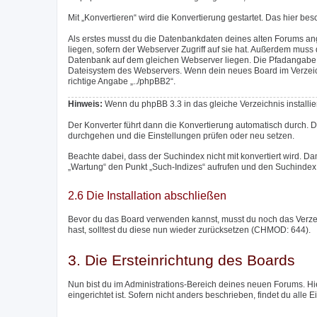
Mit „Konvertieren“ wird die Konvertierung gestartet. Das hier be
Als erstes musst du die Datenbankdaten deines alten Forums an
liegen, sofern der Webserver Zugriff auf sie hat. Außerdem mu
Datenbank auf dem gleichen Webserver liegen. Die Pfadangabe m
Dateisystem des Webservers. Wenn dein neues Board im Verzeichni
richtige Angabe „../phpBB2“.
Hinweis:
Wenn du phpBB 3.3 in das gleiche Verzeichnis installier
Der Konverter führt dann die Konvertierung automatisch durch. 
durchgehen und die Einstellungen prüfen oder neu setzen.
Beachte dabei, dass der Suchindex nicht mit konvertiert wird. Da
„Wartung“ den Punkt „Such-Indizes“ aufrufen und den Suchindex 
2.6 Die Installation abschließen
Bevor du das Board verwenden kannst, musst du noch das Verzeich
hast, solltest du diese nun wieder zurücksetzen (CHMOD: 644).
3. Die Ersteinrichtung des Boards
Nun bist du im Administrations-Bereich deines neuen Forums. Hie
eingerichtet ist. Sofern nicht anders beschrieben, findet du alle 