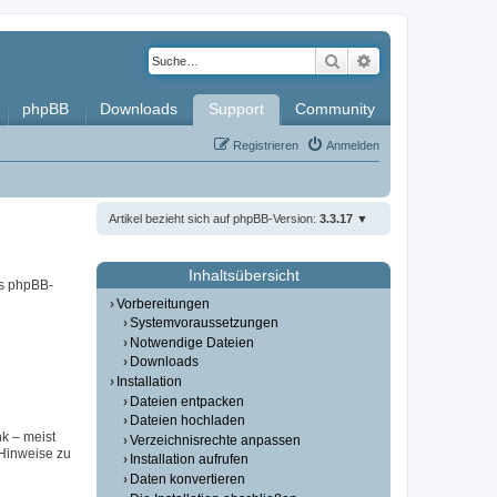
Suche
Erweiterte Such
phpBB
Downloads
Support
Community
Registrieren
Anmelden
Artikel bezieht sich auf phpBB-Version:
3.3.17
Inhaltsübersicht
es phpBB-
Vorbereitungen
Systemvoraussetzungen
Notwendige Dateien
Downloads
Installation
Dateien entpacken
Dateien hochladen
nk – meist
Verzeichnisrechte anpassen
(Hinweise zu
Installation aufrufen
Daten konvertieren