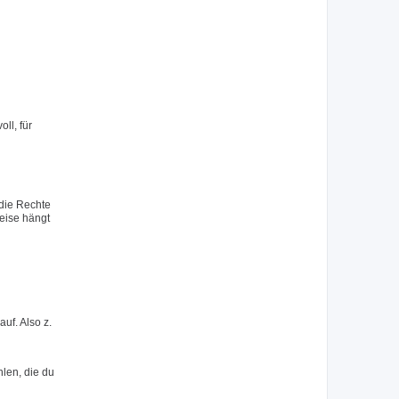
ll, für
 die Rechte
eise hängt
uf. Also z.
hlen, die du