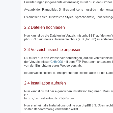
Erweiterungen (sogenannte extensions) musst du in den Ordner 
Avatarbilder, Rangbilder, Smilies und Icons musst du in den en
Es empfiehlt sich, zusätzliche Styles, Sprachpakete, Erweiterunge
2.2 Dateien hochladen
Nun kannst du die Dateien im Verzeichnis „phpBB3“ auf deinen W
phpBB 3.3 ein neues Unterverzeichnis (z. B. „forum“) zu erstelle
2.3 Verzeichnisrechte anpassen
Du müsst nun den Webserver berechtigen, auf die Verzeichnisse „c
der Verzeichnisse (
CHMOD
) mit dem FTP-Programm anpassen. M
von der Einrichtung eures Webservers ab.
Idealerweise solltest du entsprechende Rechte auch für die Date
2.4 Installation aufrufen
Nun kannst du mit der eigentlichen Installation beginnen. Dazu 
B.:
http://www.meinedomain.tld/forum/
Nun erscheint die Installationsroutine von phpBB 3.3. Oben rech
später standardmäßig verwenden willst.