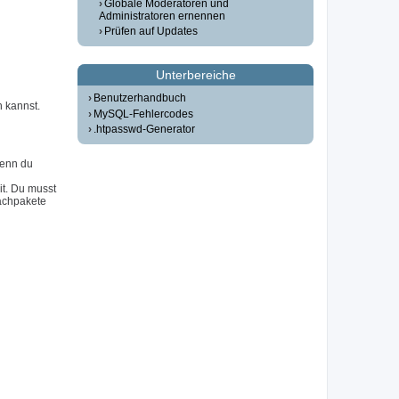
Globale Moderatoren und
Administratoren ernennen
Prüfen auf Updates
Unterbereiche
Benutzerhandbuch
n kannst.
MySQL-Fehlercodes
.htpasswd-Generator
Wenn du
it. Du musst
achpakete