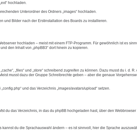
„ext“ hochladen.
tsprechenden Unterordner des Ordners „images“ hochladen.
n und Bilder nach der Erstinstallation des Boards zu installieren.
ebserver hochladen – meist mit einem FTP-Programm. Für gewöhnlich ist es sinnvo
n und den Inhalt von „phpBB3“ dort hinein zu kopieren.
ache“, „files“ und „store“ schreibend zugreifen zu können. Dazu musst du i. d. R.
eist musst dazu der Gruppe Schreibrechte geben – aber die genaue Vorgehensw
i „config.php“ und das Verzeichnis „images/avatars/upload“ setzen.
rufst du das Verzeichnis, in das du phpBB hochgeladen hast, über den Webbrowser a
ts kannst du die Sprachauswahl ändern – es ist sinnvoll, hier die Sprache auszuwä