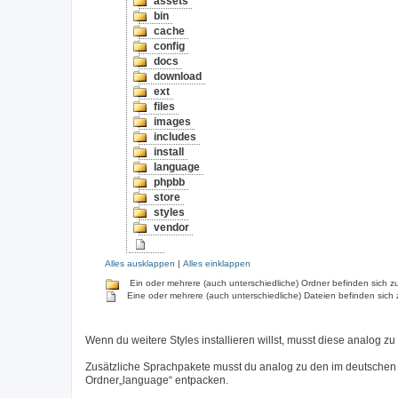
assets
bin
cache
config
docs
download
ext
files
images
includes
install
language
phpbb
store
styles
vendor
Alles ausklappen
|
Alles einklappen
Ein oder mehrere (auch unterschiedliche) Ordner befinden sich zu
Eine oder mehrere (auch unterschiedliche) Dateien befinden sich 
Wenn du weitere Styles installieren willst, musst diese analog zu
Zusätzliche Sprachpakete musst du analog zu den im deutschen
Ordner„language“ entpacken.