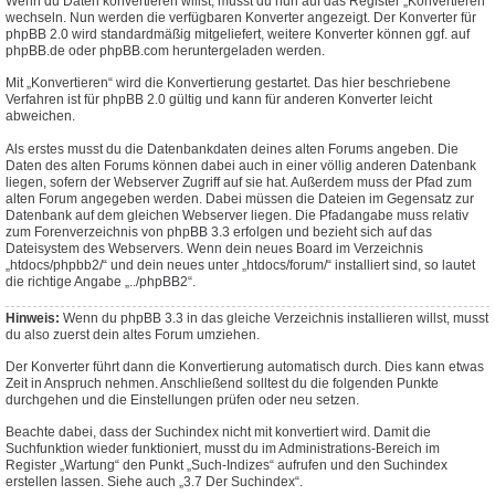
Wenn du Daten konvertieren willst, musst du nun auf das Register „Konvertieren“
wechseln. Nun werden die verfügbaren Konverter angezeigt. Der Konverter für
phpBB 2.0 wird standardmäßig mitgeliefert, weitere Konverter können ggf. auf
phpBB.de oder phpBB.com heruntergeladen werden.
Mit „Konvertieren“ wird die Konvertierung gestartet. Das hier beschriebene
Verfahren ist für phpBB 2.0 gültig und kann für anderen Konverter leicht
abweichen.
Als erstes musst du die Datenbankdaten deines alten Forums angeben. Die
Daten des alten Forums können dabei auch in einer völlig anderen Datenbank
liegen, sofern der Webserver Zugriff auf sie hat. Außerdem muss der Pfad zum
alten Forum angegeben werden. Dabei müssen die Dateien im Gegensatz zur
Datenbank auf dem gleichen Webserver liegen. Die Pfadangabe muss relativ
zum Forenverzeichnis von phpBB 3.3 erfolgen und bezieht sich auf das
Dateisystem des Webservers. Wenn dein neues Board im Verzeichnis
„htdocs/phpbb2/“ und dein neues unter „htdocs/forum/“ installiert sind, so lautet
die richtige Angabe „../phpBB2“.
Hinweis:
Wenn du phpBB 3.3 in das gleiche Verzeichnis installieren willst, musst
du also zuerst dein altes Forum umziehen.
Der Konverter führt dann die Konvertierung automatisch durch. Dies kann etwas
Zeit in Anspruch nehmen. Anschließend solltest du die folgenden Punkte
durchgehen und die Einstellungen prüfen oder neu setzen.
Beachte dabei, dass der Suchindex nicht mit konvertiert wird. Damit die
Suchfunktion wieder funktioniert, musst du im Administrations-Bereich im
Register „Wartung“ den Punkt „Such-Indizes“ aufrufen und den Suchindex
erstellen lassen. Siehe auch „3.7 Der Suchindex“.