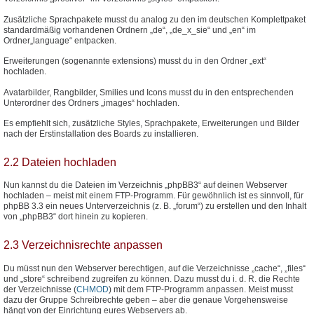
Zusätzliche Sprachpakete musst du analog zu den im deutschen Komplettpaket
standardmäßig vorhandenen Ordnern „de“, „de_x_sie“ und „en“ im
Ordner„language“ entpacken.
Erweiterungen (sogenannte extensions) musst du in den Ordner „ext“
hochladen.
Avatarbilder, Rangbilder, Smilies und Icons musst du in den entsprechenden
Unterordner des Ordners „images“ hochladen.
Es empfiehlt sich, zusätzliche Styles, Sprachpakete, Erweiterungen und Bilder
nach der Erstinstallation des Boards zu installieren.
2.2 Dateien hochladen
Nun kannst du die Dateien im Verzeichnis „phpBB3“ auf deinen Webserver
hochladen – meist mit einem FTP-Programm. Für gewöhnlich ist es sinnvoll, für
phpBB 3.3 ein neues Unterverzeichnis (z. B. „forum“) zu erstellen und den Inhalt
von „phpBB3“ dort hinein zu kopieren.
2.3 Verzeichnisrechte anpassen
Du müsst nun den Webserver berechtigen, auf die Verzeichnisse „cache“, „files“
und „store“ schreibend zugreifen zu können. Dazu musst du i. d. R. die Rechte
der Verzeichnisse (
CHMOD
) mit dem FTP-Programm anpassen. Meist musst
dazu der Gruppe Schreibrechte geben – aber die genaue Vorgehensweise
hängt von der Einrichtung eures Webservers ab.