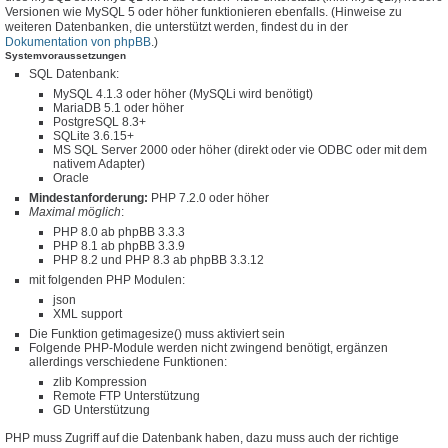
Versionen wie MySQL 5 oder höher funktionieren ebenfalls. (Hinweise zu
weiteren Datenbanken, die unterstützt werden, findest du in der
Dokumentation von phpBB
.)
Systemvoraussetzungen
SQL Datenbank:
MySQL 4.1.3 oder höher (MySQLi wird benötigt)
MariaDB 5.1 oder höher
PostgreSQL 8.3+
SQLite 3.6.15+
MS SQL Server 2000 oder höher (direkt oder vie ODBC oder mit dem
nativem Adapter)
Oracle
Mindestanforderung:
PHP 7.2.0 oder höher
Maximal möglich
:
PHP 8.0 ab phpBB 3.3.3
PHP 8.1 ab phpBB 3.3.9
PHP 8.2 und PHP 8.3 ab phpBB 3.3.12
mit folgenden PHP Modulen:
json
XML support
Die Funktion getimagesize() muss aktiviert sein
Folgende PHP-Module werden nicht zwingend benötigt, ergänzen
allerdings verschiedene Funktionen:
zlib Kompression
Remote FTP Unterstützung
GD Unterstützung
PHP muss Zugriff auf die Datenbank haben, dazu muss auch der richtige