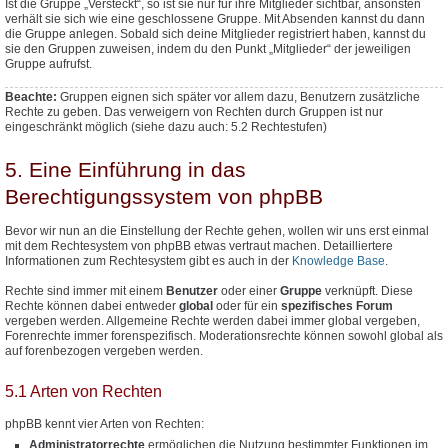
Ist die Gruppe „Versteckt“, so ist sie nur für ihre Mitglieder sichtbar, ansonsten
verhält sie sich wie eine geschlossene Gruppe. Mit Absenden kannst du dann
die Gruppe anlegen. Sobald sich deine Mitglieder registriert haben, kannst du
sie den Gruppen zuweisen, indem du den Punkt „Mitglieder“ der jeweiligen
Gruppe aufrufst.
Beachte:
Gruppen eignen sich später vor allem dazu, Benutzern
zusätzliche
Rechte zu geben. Das verweigern von Rechten durch Gruppen ist nur
eingeschränkt möglich (siehe dazu auch: 5.2 Rechtestufen)
5. Eine Einführung in das
Berechtigungssystem von phpBB
Bevor wir nun an die Einstellung der Rechte gehen, wollen wir uns erst einmal
mit dem Rechtesystem von phpBB etwas vertraut machen. Detailliertere
Informationen zum Rechtesystem gibt es auch in der
Knowledge Base
.
Rechte sind immer mit einem
Benutzer
oder einer
Gruppe
verknüpft. Diese
Rechte können dabei entweder
global
oder für ein
spezifisches Forum
vergeben werden. Allgemeine Rechte werden dabei immer global vergeben,
Forenrechte immer forenspezifisch. Moderationsrechte können sowohl global als
auf forenbezogen vergeben werden.
5.1 Arten von Rechten
phpBB kennt vier Arten von Rechten:
Administratorrechte
ermöglichen die Nutzung bestimmter Funktionen im