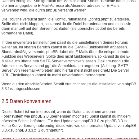
Danach erfolgt die Konfiguration des Administrator-Kontos. Beachte dabei, dass
die hier angegebene E-Mail-Adresse als Absenderadresse für E-Mails
verwendet wird, die durch phpBB versandt werden.
Die Routine versucht dann, die Konfigurationsdatei „config.php“ zu erstellen.
Sollte dies nicht klappen, so kannst du die Datei herunterladen und musst sie
dann manuell auf den Server hochladen (sie überschreibt dort die bereits
vorhandene Datei).
In den erweiterten Einstellungen passt du die Einstellungen deines Forums
weiter an. Im oberen Bereich kannst du die E-Mail-Funktionalität anpassen.
Standardmäßig versendet phpBB dabei die E-Mails über die entsprechende
Funktion des Webservers. Sollte dies nicht funktionieren, so kannst du die E-
Mails auch über einen SMTP-Server verschicken lassen. Dazu musst du die
Adresse des Servers und ggf. die Anmeldedaten angeben. (Achtung: SMTP-
Server von Freemail-Anbietern sind hierfür meist nicht geeignet.) Die Server
URL-Einstellungen kannst du meist unverändert übernehmen.
Wenn du den abschließenden Schritt erreicht hast, ist die Installation von phpBB
3.3 fast abgeschlossen.
2.5 Daten konvertieren
Dieser Schritt ist nur interessant, wenn du Daten aus einem anderen
Forensystem wie phpBB 2.0 übernehmen möchtest. Sonst kannst du mit dem
nächsten Schritt fortfahren. Für das Update von phpBB 3.0 zu phpBB 3.3 ist
keine Konvertierung notwendig, diese wird wie ein normales Update von phpBB
3.3.x zu phpBB 3.3.x+1 durchgeführt.