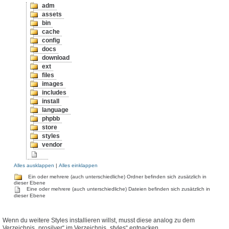
adm
assets
bin
cache
config
docs
download
ext
files
images
includes
install
language
phpbb
store
styles
vendor
Alles ausklappen
|
Alles einklappen
Ein oder mehrere (auch unterschiedliche) Ordner befinden sich zusätzlich in
dieser Ebene
Eine oder mehrere (auch unterschiedliche) Dateien befinden sich zusätzlich in
dieser Ebene
Wenn du weitere Styles installieren willst, musst diese analog zu dem
Verzeichnis „prosilver“ im Verzeichnis „styles“ entpacken.