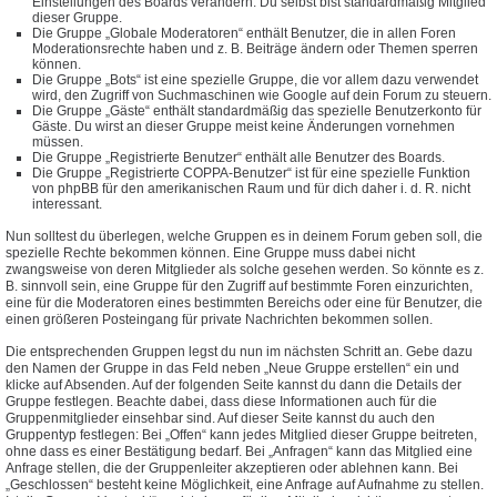
Einstellungen des Boards verändern. Du selbst bist standardmäßig Mitglied
dieser Gruppe.
Die Gruppe „Globale Moderatoren“ enthält Benutzer, die in allen Foren
Moderationsrechte haben und z. B. Beiträge ändern oder Themen sperren
können.
Die Gruppe „Bots“ ist eine spezielle Gruppe, die vor allem dazu verwendet
wird, den Zugriff von Suchmaschinen wie Google auf dein Forum zu steuern.
Die Gruppe „Gäste“ enthält standardmäßig das spezielle Benutzerkonto für
Gäste. Du wirst an dieser Gruppe meist keine Änderungen vornehmen
müssen.
Die Gruppe „Registrierte Benutzer“ enthält alle Benutzer des Boards.
Die Gruppe „Registrierte COPPA-Benutzer“ ist für eine spezielle Funktion
von phpBB für den amerikanischen Raum und für dich daher i. d. R. nicht
interessant.
Nun solltest du überlegen, welche Gruppen es in deinem Forum geben soll, die
spezielle Rechte bekommen können. Eine Gruppe muss dabei nicht
zwangsweise von deren Mitglieder als solche gesehen werden. So könnte es z.
B. sinnvoll sein, eine Gruppe für den Zugriff auf bestimmte Foren einzurichten,
eine für die Moderatoren eines bestimmten Bereichs oder eine für Benutzer, die
einen größeren Posteingang für private Nachrichten bekommen sollen.
Die entsprechenden Gruppen legst du nun im nächsten Schritt an. Gebe dazu
den Namen der Gruppe in das Feld neben „Neue Gruppe erstellen“ ein und
klicke auf Absenden. Auf der folgenden Seite kannst du dann die Details der
Gruppe festlegen. Beachte dabei, dass diese Informationen auch für die
Gruppenmitglieder einsehbar sind. Auf dieser Seite kannst du auch den
Gruppentyp festlegen: Bei „Offen“ kann jedes Mitglied dieser Gruppe beitreten,
ohne dass es einer Bestätigung bedarf. Bei „Anfragen“ kann das Mitglied eine
Anfrage stellen, die der Gruppenleiter akzeptieren oder ablehnen kann. Bei
„Geschlossen“ besteht keine Möglichkeit, eine Anfrage auf Aufnahme zu stellen.