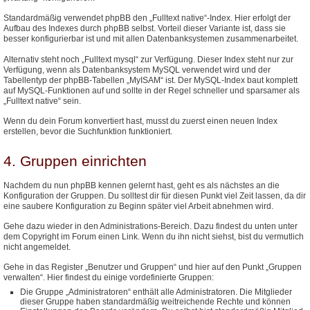
Standardmäßig verwendet phpBB den „Fulltext native“-Index. Hier erfolgt der
Aufbau des Indexes durch phpBB selbst. Vorteil dieser Variante ist, dass sie
besser konfigurierbar ist und mit allen Datenbanksystemen zusammenarbeitet.
Alternativ steht noch „Fulltext mysql“ zur Verfügung. Dieser Index steht nur zur
Verfügung, wenn als Datenbanksystem MySQL verwendet wird und der
Tabellentyp der phpBB-Tabellen „MyISAM“ ist. Der MySQL-Index baut komplett
auf MySQL-Funktionen auf und sollte in der Regel schneller und sparsamer als
„Fulltext native“ sein.
Wenn du dein Forum konvertiert hast, musst du zuerst einen neuen Index
erstellen, bevor die Suchfunktion funktioniert.
4. Gruppen einrichten
Nachdem du nun phpBB kennen gelernt hast, geht es als nächstes an die
Konfiguration der Gruppen. Du solltest dir für diesen Punkt viel Zeit lassen, da dir
eine saubere Konfiguration zu Beginn später viel Arbeit abnehmen wird.
Gehe dazu wieder in den Administrations-Bereich. Dazu findest du unten unter
dem Copyright im Forum einen Link. Wenn du ihn nicht siehst, bist du vermutlich
nicht angemeldet.
Gehe in das Register „Benutzer und Gruppen“ und hier auf den Punkt „Gruppen
verwalten“. Hier findest du einige vordefinierte Gruppen:
Die Gruppe „Administratoren“ enthält alle Administratoren. Die Mitglieder
dieser Gruppe haben standardmäßig weitreichende Rechte und können