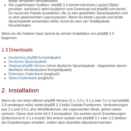
beide Versionen herunterladen.
Die zugehörigen Grafiken. phpBB 3.3 kommt mit einem Layout (Style):
prosilver
. subsilver2 steht zusätzlich zum Download auf phpBB.com bereit.
Du musst die Pakete auswählen, die zu den gewählten Sprachpaketen und
zu dem gewünschten Layout passen. Wenn du beide Layouts und beide
Sprachpakete verwenden willst, musst du also vier Grafikpakete
herunterladen.
Wenn du die Dateien hast, kannst du mit der Installation von phpBB 3.3
beginnen.
1.3 Downloads
Deutsches phpBB Komplettpaket
Deutsche Sprachpakete
Original phpBB-Version
(ohne deutsche Sprachpakete - abgesehen davon
identisch mit deutschem Komplettpaket)
Extension-Datenbank
(englisch)
Styles-Datenbank
(englisch)
2. Installation
Wenn du von einer älteren phpBB Version (2.x, 3.0.x, 3.1.x oder 3.2.x) auf phpBB
3.3 umsteigen willst, bietet phpBB 3.3 dafür Update-Funktionen. Veränderungen
aus 2.x und 3.0.x, also Modifikationen, die sogenannten Mods, gehen dabei
verloren. Diese sind nicht mit 3.3 kompatibel. Sie wurden durch Erweiterungen
(Extensions) in 3.1.x ersetzt. Bei einem Update von phpBB 3.1 oder 3.2 bleiben
die Erweiterungen erhalten, sollten aber ebenfalls aktualisiert werden.