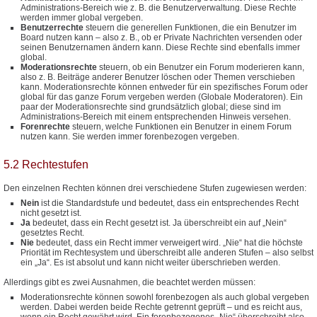
Administrations-Bereich wie z. B. die Benutzerverwaltung. Diese Rechte
werden immer global vergeben.
Benutzerrechte
steuern die generellen Funktionen, die ein Benutzer im
Board nutzen kann – also z. B., ob er Private Nachrichten versenden oder
seinen Benutzernamen ändern kann. Diese Rechte sind ebenfalls immer
global.
Moderationsrechte
steuern, ob ein Benutzer ein Forum moderieren kann,
also z. B. Beiträge anderer Benutzer löschen oder Themen verschieben
kann. Moderationsrechte können entweder für ein spezifisches Forum oder
global für das ganze Forum vergeben werden (Globale Moderatoren). Ein
paar der Moderationsrechte sind grundsätzlich global; diese sind im
Administrations-Bereich mit einem entsprechenden Hinweis versehen.
Forenrechte
steuern, welche Funktionen ein Benutzer in einem Forum
nutzen kann. Sie werden immer forenbezogen vergeben.
5.2 Rechtestufen
Den einzelnen Rechten können drei verschiedene Stufen zugewiesen werden:
Nein
ist die Standardstufe und bedeutet, dass ein entsprechendes Recht
nicht gesetzt ist.
Ja
bedeutet, dass ein Recht gesetzt ist. Ja überschreibt ein auf „Nein“
gesetztes Recht.
Nie
bedeutet, dass ein Recht immer verweigert wird. „Nie“ hat die höchste
Priorität im Rechtesystem und überschreibt alle anderen Stufen – also selbst
ein „Ja“. Es ist absolut und kann nicht weiter überschrieben werden.
Allerdings gibt es zwei Ausnahmen, die beachtet werden müssen:
Moderationsrechte können sowohl forenbezogen als auch global vergeben
werden. Dabei werden beide Rechte getrennt geprüft – und es reicht aus,
wenn ein Recht gewährt wird. Ein forenbezogenes „Nie“ überschreibt also