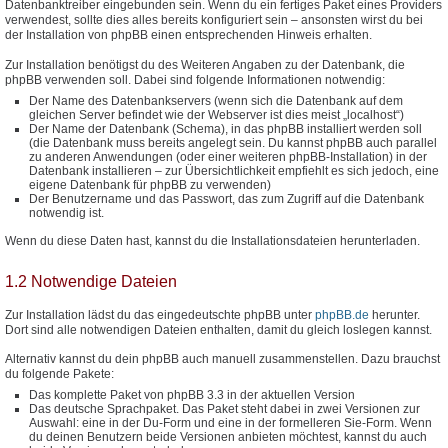
Datenbanktreiber eingebunden sein. Wenn du ein fertiges Paket eines Providers
verwendest, sollte dies alles bereits konfiguriert sein – ansonsten wirst du bei
der Installation von phpBB einen entsprechenden Hinweis erhalten.
Zur Installation benötigst du des Weiteren Angaben zu der Datenbank, die
phpBB verwenden soll. Dabei sind folgende Informationen notwendig:
Der Name des Datenbankservers (wenn sich die Datenbank auf dem
gleichen Server befindet wie der Webserver ist dies meist „localhost“)
Der Name der Datenbank (Schema), in das phpBB installiert werden soll
(die Datenbank muss bereits angelegt sein. Du kannst phpBB auch parallel
zu anderen Anwendungen (oder einer weiteren phpBB-Installation) in der
Datenbank installieren – zur Übersichtlichkeit empfiehlt es sich jedoch, eine
eigene Datenbank für phpBB zu verwenden)
Der Benutzername und das Passwort, das zum Zugriff auf die Datenbank
notwendig ist.
Wenn du diese Daten hast, kannst du die Installationsdateien herunterladen.
1.2 Notwendige Dateien
Zur Installation lädst du das eingedeutschte phpBB unter
phpBB.de
herunter.
Dort sind alle notwendigen Dateien enthalten, damit du gleich loslegen kannst.
Alternativ kannst du dein phpBB auch manuell zusammenstellen. Dazu brauchst
du folgende Pakete:
Das komplette Paket von phpBB 3.3 in der aktuellen Version
Das deutsche Sprachpaket. Das Paket steht dabei in zwei Versionen zur
Auswahl: eine in der Du-Form und eine in der formelleren Sie-Form. Wenn
du deinen Benutzern beide Versionen anbieten möchtest, kannst du auch