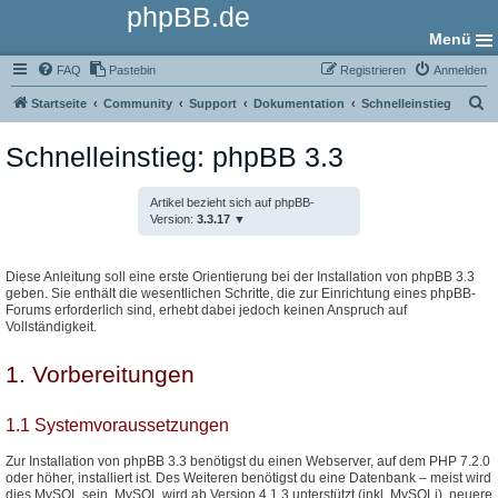
phpBB.de
Menü
FAQ
Pastebin
Registrieren
Anmelden
S
Startseite
Community
Support
Dokumentation
Schnelleinstieg
u
Schnelleinstieg: phpBB 3.3
c
h
Artikel bezieht sich auf phpBB-
e
Version:
3.3.17
Diese Anleitung soll eine erste Orientierung bei der Installation von phpBB 3.3
geben. Sie enthält die wesentlichen Schritte, die zur Einrichtung eines phpBB-
Forums erforderlich sind, erhebt dabei jedoch keinen Anspruch auf
Vollständigkeit.
1. Vorbereitungen
1.1 Systemvoraussetzungen
Zur Installation von phpBB 3.3 benötigst du einen Webserver, auf dem PHP 7.2.0
oder höher, installiert ist. Des Weiteren benötigst du eine Datenbank – meist wird
dies MySQL sein. MySQL wird ab Version 4.1.3 unterstützt (inkl. MySQLi), neuere