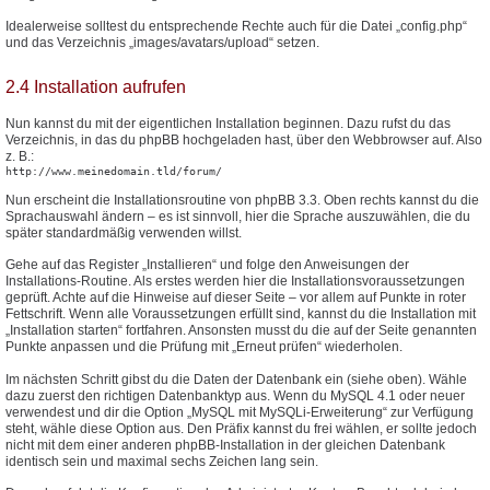
Idealerweise solltest du entsprechende Rechte auch für die Datei „config.php“
und das Verzeichnis „images/avatars/upload“ setzen.
2.4 Installation aufrufen
Nun kannst du mit der eigentlichen Installation beginnen. Dazu rufst du das
Verzeichnis, in das du phpBB hochgeladen hast, über den Webbrowser auf. Also
z. B.:
http://www.meinedomain.tld/forum/
Nun erscheint die Installationsroutine von phpBB 3.3. Oben rechts kannst du die
Sprachauswahl ändern – es ist sinnvoll, hier die Sprache auszuwählen, die du
später standardmäßig verwenden willst.
Gehe auf das Register „Installieren“ und folge den Anweisungen der
Installations-Routine. Als erstes werden hier die Installationsvoraussetzungen
geprüft. Achte auf die Hinweise auf dieser Seite – vor allem auf Punkte in roter
Fettschrift. Wenn alle Voraussetzungen erfüllt sind, kannst du die Installation mit
„Installation starten“ fortfahren. Ansonsten musst du die auf der Seite genannten
Punkte anpassen und die Prüfung mit „Erneut prüfen“ wiederholen.
Im nächsten Schritt gibst du die Daten der Datenbank ein (siehe oben). Wähle
dazu zuerst den richtigen Datenbanktyp aus. Wenn du MySQL 4.1 oder neuer
verwendest und dir die Option „MySQL mit MySQLi-Erweiterung“ zur Verfügung
steht, wähle diese Option aus. Den Präfix kannst du frei wählen, er sollte jedoch
nicht mit dem einer anderen phpBB-Installation in der gleichen Datenbank
identisch sein und maximal sechs Zeichen lang sein.