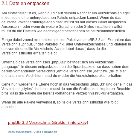
2.1 Dateien entpacken
Am einfachsten ist es, wenn du dir auf deinem Rechner ein Verzeichnis anlegst,
in dem du die heruntergeladenen Pakete entpacken kannst. Wenn du das
deutsche Paket heruntergeladen hast, musst du nur dieses Paket auspacken.
Ansonsten – oder wenn du weitere Sprachen oder Styles installieren willst –
musst du die Dateien wie nachfolgend beschrieben selbst zusammenstellen.
Fange dabei zuerst mit dem kompletten Paket von phpBB 3.3 an. Extrahiere das
Verzeichnis „phpBB3“ des Paketes inkl. aller Unterverzeichnisse und -dateien in
das von dir erstellte Verzeichnis. Achte dabei darauf, dass du die
Verzeichnisstruktur erhalten bleibt.
Unterhalb des Verzeichnisses „phpBB3“ befindet sich ein Verzeichnis
„language“. In diesem entpackst du nun die Sprachpakete, so dass neben dem
bereits vorhandenen Verzeichnis „en“ die Verzeichnisse „de“ bzw. „de_x_sie“
enthalten sind. Auch hier musst du wieder die Verzeichnisstruktur erhalten.
Gehe nun wieder eine Ebene hoch in das Verzeichnis „phpBB3“ und gehe in das
Verzeichnis „styles“. In dieses musst du nun die Grafikpakete kopieren. Beachte
bitte, dass die Pakete die bereits vorhandene Verzeichnisstruktur ergänzen.
Wenn du alle Pakete verwendest, sollte die Verzeichnisstruktur wie folgt
aussehen:
phpBB 3.3 Verzeichnis-Struktur (interaktiv)
Alles ausklappen
|
Alles einklappen