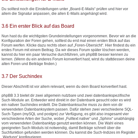
Du solltest noch die Einstellungen unter „Board-E-Mails“ prüfen und hier vor
allem die Signatur anpassen, die allen E-Mails angehängt wird.
3.6 Ein erster Blick auf das Board
Nun hast du die wichtigsten Grundeinstellungen vorgenommen. Bevor wir an die
Konfiguration der Foren gehen, solltest du erst mal einen ersten Blick auf das
Forum werfen. Klicke dazu rechts oben auf „Foren-Übersicht“. Hier findest du ein
erstes Forum mit einem Beitrag. Da wir dieses Forum später löschen werden,
kannst du hier ein paar Versuche durchführen, um phpBB besser kennen zu
lernen. (Wenn du ein anderes Forum konvertiert hast, wirst du stattdessen deine
alten Foren und Beiträge finden.)
3.7 Der Suchindex
Dieser Abschnitt ist vor allem relevant, wenn du dein Board konvertiert hast.
phpBB 3.3 bietet dir zwei allgemein nutzbare und zwei datenbankspezifische
Such-Module an. Entweder wird direkt in der Datenbank gesucht oder es wird
ein nativer Suchindex erstellt. Die Datenbanksuche muss zu dem von dir
verwendeten Datenbanksystem passen. Dafür stehen zwei verschiedene SQL-
Such-Typen (mySQL und postgre) zur Verfügung, es gibt also insgesamt vier
verschiedene Arten der Suche, wobei „Fulltext native“ und „Sphinx“ unabhängig
vom verwendeten Datenbanktyp genutzt werden können. Die Wahl eines
geeigneten Such-Moduls ist notwendig, damit Beiträge schnell über die
Suchfunktion gefunden werden können. Du kannst die Such-Indizes im Register
„Wartung“ konfigurieren.