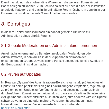
Damit hast du nun das notwendige Wissen, um die weiteren Foren für dein
Board anlegen zu können. Zum Schluss solltest du noch die bei der Installation
angelegte Kategorie und das in ihr enthaltene Forum löschen, in dem du in der
Foren-Administration das rote X zum Löschen verwendest.
8. Sonstiges
In diesem Kapitel findest du noch ein paar allgemeine Hinweise zur
Administration deines phpBB-Forums.
8.1 Globale Moderatoren und Administratoren ernennen
Am einfachsten ernennst du Benutzer zu globalen Moderatoren oder
Administratoren, in dem du sie in der Gruppenadministration der
entsprechenden Gruppe zuweist (siehe Punkt 4 dieser Anleitung) bzw. dies in
der Benutzeradministration machst.
8.2 Prüfen auf Updates
Im Register „System“ des Administrations-Bereichs kannst du prüfen, ob es ein
Update für deine phpBB-Version gibt. Es wird dringend empfohlen, regelmäßig
zu prüfen, ob ein Update zur Verfügung steht und dieses ggf. dann zeitnah
durchzuführen. Zum einen vermeidest du so, dass ein bösartiger Benutzer eine
evtl. gefundene Sicherheitslücke ausnutzen kann, zum anderen wird ein Update
schwerer, wenn du eine oder mehrere Versionen überspringen musst.
Informationen zu neuen Versionen erhältst du auch über den
phpBB.de-Newsletter
.