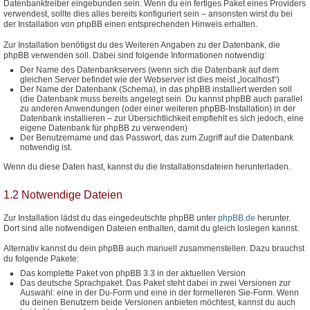
Datenbanktreiber eingebunden sein. Wenn du ein fertiges Paket eines Providers
verwendest, sollte dies alles bereits konfiguriert sein – ansonsten wirst du bei
der Installation von phpBB einen entsprechenden Hinweis erhalten.
Zur Installation benötigst du des Weiteren Angaben zu der Datenbank, die
phpBB verwenden soll. Dabei sind folgende Informationen notwendig:
Der Name des Datenbankservers (wenn sich die Datenbank auf dem
gleichen Server befindet wie der Webserver ist dies meist „localhost“)
Der Name der Datenbank (Schema), in das phpBB installiert werden soll
(die Datenbank muss bereits angelegt sein. Du kannst phpBB auch parallel
zu anderen Anwendungen (oder einer weiteren phpBB-Installation) in der
Datenbank installieren – zur Übersichtlichkeit empfiehlt es sich jedoch, eine
eigene Datenbank für phpBB zu verwenden)
Der Benutzername und das Passwort, das zum Zugriff auf die Datenbank
notwendig ist.
Wenn du diese Daten hast, kannst du die Installationsdateien herunterladen.
1.2 Notwendige Dateien
Zur Installation lädst du das eingedeutschte phpBB unter
phpBB.de
herunter.
Dort sind alle notwendigen Dateien enthalten, damit du gleich loslegen kannst.
Alternativ kannst du dein phpBB auch manuell zusammenstellen. Dazu brauchst
du folgende Pakete:
Das komplette Paket von phpBB 3.3 in der aktuellen Version
Das deutsche Sprachpaket. Das Paket steht dabei in zwei Versionen zur
Auswahl: eine in der Du-Form und eine in der formelleren Sie-Form. Wenn
du deinen Benutzern beide Versionen anbieten möchtest, kannst du auch