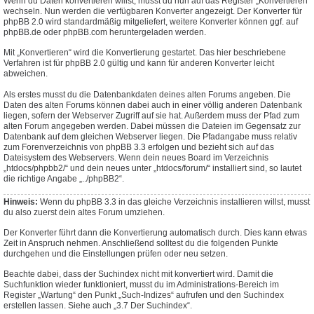
Wenn du Daten konvertieren willst, musst du nun auf das Register „Konvertieren“
wechseln. Nun werden die verfügbaren Konverter angezeigt. Der Konverter für
phpBB 2.0 wird standardmäßig mitgeliefert, weitere Konverter können ggf. auf
phpBB.de oder phpBB.com heruntergeladen werden.
Mit „Konvertieren“ wird die Konvertierung gestartet. Das hier beschriebene
Verfahren ist für phpBB 2.0 gültig und kann für anderen Konverter leicht
abweichen.
Als erstes musst du die Datenbankdaten deines alten Forums angeben. Die
Daten des alten Forums können dabei auch in einer völlig anderen Datenbank
liegen, sofern der Webserver Zugriff auf sie hat. Außerdem muss der Pfad zum
alten Forum angegeben werden. Dabei müssen die Dateien im Gegensatz zur
Datenbank auf dem gleichen Webserver liegen. Die Pfadangabe muss relativ
zum Forenverzeichnis von phpBB 3.3 erfolgen und bezieht sich auf das
Dateisystem des Webservers. Wenn dein neues Board im Verzeichnis
„htdocs/phpbb2/“ und dein neues unter „htdocs/forum/“ installiert sind, so lautet
die richtige Angabe „../phpBB2“.
Hinweis:
Wenn du phpBB 3.3 in das gleiche Verzeichnis installieren willst, musst
du also zuerst dein altes Forum umziehen.
Der Konverter führt dann die Konvertierung automatisch durch. Dies kann etwas
Zeit in Anspruch nehmen. Anschließend solltest du die folgenden Punkte
durchgehen und die Einstellungen prüfen oder neu setzen.
Beachte dabei, dass der Suchindex nicht mit konvertiert wird. Damit die
Suchfunktion wieder funktioniert, musst du im Administrations-Bereich im
Register „Wartung“ den Punkt „Such-Indizes“ aufrufen und den Suchindex
erstellen lassen. Siehe auch „3.7 Der Suchindex“.