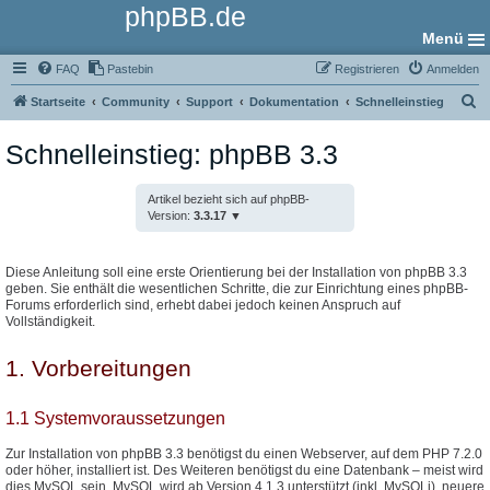
phpBB.de
Menü
FAQ
Pastebin
Registrieren
Anmelden
S
Startseite
Community
Support
Dokumentation
Schnelleinstieg
u
Schnelleinstieg: phpBB 3.3
c
h
Artikel bezieht sich auf phpBB-
e
Version:
3.3.17
Diese Anleitung soll eine erste Orientierung bei der Installation von phpBB 3.3
geben. Sie enthält die wesentlichen Schritte, die zur Einrichtung eines phpBB-
Forums erforderlich sind, erhebt dabei jedoch keinen Anspruch auf
Vollständigkeit.
1. Vorbereitungen
1.1 Systemvoraussetzungen
Zur Installation von phpBB 3.3 benötigst du einen Webserver, auf dem PHP 7.2.0
oder höher, installiert ist. Des Weiteren benötigst du eine Datenbank – meist wird
dies MySQL sein. MySQL wird ab Version 4.1.3 unterstützt (inkl. MySQLi), neuere