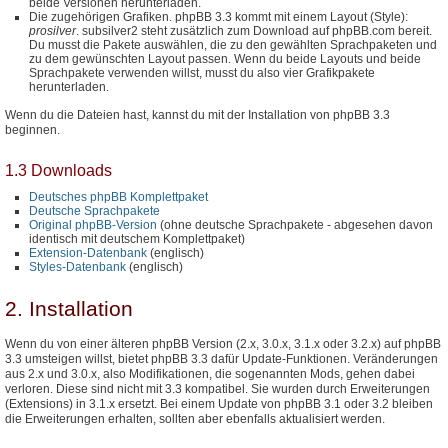
beide Versionen herunterladen.
Die zugehörigen Grafiken. phpBB 3.3 kommt mit einem Layout (Style):
prosilver
. subsilver2 steht zusätzlich zum Download auf phpBB.com bereit.
Du musst die Pakete auswählen, die zu den gewählten Sprachpaketen und
zu dem gewünschten Layout passen. Wenn du beide Layouts und beide
Sprachpakete verwenden willst, musst du also vier Grafikpakete
herunterladen.
Wenn du die Dateien hast, kannst du mit der Installation von phpBB 3.3
beginnen.
1.3 Downloads
Deutsches phpBB Komplettpaket
Deutsche Sprachpakete
Original phpBB-Version
(ohne deutsche Sprachpakete - abgesehen davon
identisch mit deutschem Komplettpaket)
Extension-Datenbank
(englisch)
Styles-Datenbank
(englisch)
2. Installation
Wenn du von einer älteren phpBB Version (2.x, 3.0.x, 3.1.x oder 3.2.x) auf phpBB
3.3 umsteigen willst, bietet phpBB 3.3 dafür Update-Funktionen. Veränderungen
aus 2.x und 3.0.x, also Modifikationen, die sogenannten Mods, gehen dabei
verloren. Diese sind nicht mit 3.3 kompatibel. Sie wurden durch Erweiterungen
(Extensions) in 3.1.x ersetzt. Bei einem Update von phpBB 3.1 oder 3.2 bleiben
die Erweiterungen erhalten, sollten aber ebenfalls aktualisiert werden.