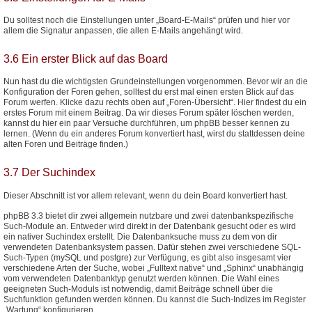
Du solltest noch die Einstellungen unter „Board-E-Mails“ prüfen und hier vor
allem die Signatur anpassen, die allen E-Mails angehängt wird.
3.6 Ein erster Blick auf das Board
Nun hast du die wichtigsten Grundeinstellungen vorgenommen. Bevor wir an die
Konfiguration der Foren gehen, solltest du erst mal einen ersten Blick auf das
Forum werfen. Klicke dazu rechts oben auf „Foren-Übersicht“. Hier findest du ein
erstes Forum mit einem Beitrag. Da wir dieses Forum später löschen werden,
kannst du hier ein paar Versuche durchführen, um phpBB besser kennen zu
lernen. (Wenn du ein anderes Forum konvertiert hast, wirst du stattdessen deine
alten Foren und Beiträge finden.)
3.7 Der Suchindex
Dieser Abschnitt ist vor allem relevant, wenn du dein Board konvertiert hast.
phpBB 3.3 bietet dir zwei allgemein nutzbare und zwei datenbankspezifische
Such-Module an. Entweder wird direkt in der Datenbank gesucht oder es wird
ein nativer Suchindex erstellt. Die Datenbanksuche muss zu dem von dir
verwendeten Datenbanksystem passen. Dafür stehen zwei verschiedene SQL-
Such-Typen (mySQL und postgre) zur Verfügung, es gibt also insgesamt vier
verschiedene Arten der Suche, wobei „Fulltext native“ und „Sphinx“ unabhängig
vom verwendeten Datenbanktyp genutzt werden können. Die Wahl eines
geeigneten Such-Moduls ist notwendig, damit Beiträge schnell über die
Suchfunktion gefunden werden können. Du kannst die Such-Indizes im Register
„Wartung“ konfigurieren.