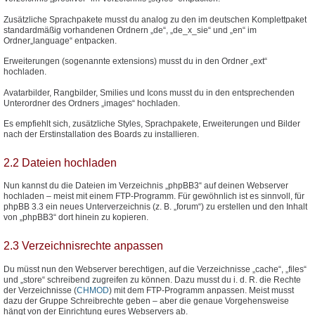
Zusätzliche Sprachpakete musst du analog zu den im deutschen Komplettpaket
standardmäßig vorhandenen Ordnern „de“, „de_x_sie“ und „en“ im
Ordner„language“ entpacken.
Erweiterungen (sogenannte extensions) musst du in den Ordner „ext“
hochladen.
Avatarbilder, Rangbilder, Smilies und Icons musst du in den entsprechenden
Unterordner des Ordners „images“ hochladen.
Es empfiehlt sich, zusätzliche Styles, Sprachpakete, Erweiterungen und Bilder
nach der Erstinstallation des Boards zu installieren.
2.2 Dateien hochladen
Nun kannst du die Dateien im Verzeichnis „phpBB3“ auf deinen Webserver
hochladen – meist mit einem FTP-Programm. Für gewöhnlich ist es sinnvoll, für
phpBB 3.3 ein neues Unterverzeichnis (z. B. „forum“) zu erstellen und den Inhalt
von „phpBB3“ dort hinein zu kopieren.
2.3 Verzeichnisrechte anpassen
Du müsst nun den Webserver berechtigen, auf die Verzeichnisse „cache“, „files“
und „store“ schreibend zugreifen zu können. Dazu musst du i. d. R. die Rechte
der Verzeichnisse (
CHMOD
) mit dem FTP-Programm anpassen. Meist musst
dazu der Gruppe Schreibrechte geben – aber die genaue Vorgehensweise
hängt von der Einrichtung eures Webservers ab.