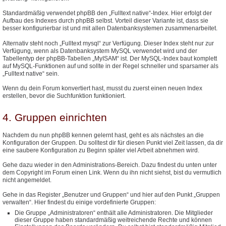
Standardmäßig verwendet phpBB den „Fulltext native“-Index. Hier erfolgt der
Aufbau des Indexes durch phpBB selbst. Vorteil dieser Variante ist, dass sie
besser konfigurierbar ist und mit allen Datenbanksystemen zusammenarbeitet.
Alternativ steht noch „Fulltext mysql“ zur Verfügung. Dieser Index steht nur zur
Verfügung, wenn als Datenbanksystem MySQL verwendet wird und der
Tabellentyp der phpBB-Tabellen „MyISAM“ ist. Der MySQL-Index baut komplett
auf MySQL-Funktionen auf und sollte in der Regel schneller und sparsamer als
„Fulltext native“ sein.
Wenn du dein Forum konvertiert hast, musst du zuerst einen neuen Index
erstellen, bevor die Suchfunktion funktioniert.
4. Gruppen einrichten
Nachdem du nun phpBB kennen gelernt hast, geht es als nächstes an die
Konfiguration der Gruppen. Du solltest dir für diesen Punkt viel Zeit lassen, da dir
eine saubere Konfiguration zu Beginn später viel Arbeit abnehmen wird.
Gehe dazu wieder in den Administrations-Bereich. Dazu findest du unten unter
dem Copyright im Forum einen Link. Wenn du ihn nicht siehst, bist du vermutlich
nicht angemeldet.
Gehe in das Register „Benutzer und Gruppen“ und hier auf den Punkt „Gruppen
verwalten“. Hier findest du einige vordefinierte Gruppen:
Die Gruppe „Administratoren“ enthält alle Administratoren. Die Mitglieder
dieser Gruppe haben standardmäßig weitreichende Rechte und können