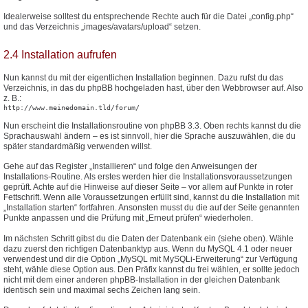
Idealerweise solltest du entsprechende Rechte auch für die Datei „config.php“
und das Verzeichnis „images/avatars/upload“ setzen.
2.4 Installation aufrufen
Nun kannst du mit der eigentlichen Installation beginnen. Dazu rufst du das
Verzeichnis, in das du phpBB hochgeladen hast, über den Webbrowser auf. Also
z. B.:
http://www.meinedomain.tld/forum/
Nun erscheint die Installationsroutine von phpBB 3.3. Oben rechts kannst du die
Sprachauswahl ändern – es ist sinnvoll, hier die Sprache auszuwählen, die du
später standardmäßig verwenden willst.
Gehe auf das Register „Installieren“ und folge den Anweisungen der
Installations-Routine. Als erstes werden hier die Installationsvoraussetzungen
geprüft. Achte auf die Hinweise auf dieser Seite – vor allem auf Punkte in roter
Fettschrift. Wenn alle Voraussetzungen erfüllt sind, kannst du die Installation mit
„Installation starten“ fortfahren. Ansonsten musst du die auf der Seite genannten
Punkte anpassen und die Prüfung mit „Erneut prüfen“ wiederholen.
Im nächsten Schritt gibst du die Daten der Datenbank ein (siehe oben). Wähle
dazu zuerst den richtigen Datenbanktyp aus. Wenn du MySQL 4.1 oder neuer
verwendest und dir die Option „MySQL mit MySQLi-Erweiterung“ zur Verfügung
steht, wähle diese Option aus. Den Präfix kannst du frei wählen, er sollte jedoch
nicht mit dem einer anderen phpBB-Installation in der gleichen Datenbank
identisch sein und maximal sechs Zeichen lang sein.