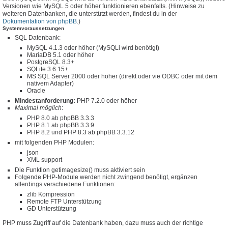
Versionen wie MySQL 5 oder höher funktionieren ebenfalls. (Hinweise zu
weiteren Datenbanken, die unterstützt werden, findest du in der
Dokumentation von phpBB
.)
Systemvoraussetzungen
SQL Datenbank:
MySQL 4.1.3 oder höher (MySQLi wird benötigt)
MariaDB 5.1 oder höher
PostgreSQL 8.3+
SQLite 3.6.15+
MS SQL Server 2000 oder höher (direkt oder vie ODBC oder mit dem
nativem Adapter)
Oracle
Mindestanforderung:
PHP 7.2.0 oder höher
Maximal möglich
:
PHP 8.0 ab phpBB 3.3.3
PHP 8.1 ab phpBB 3.3.9
PHP 8.2 und PHP 8.3 ab phpBB 3.3.12
mit folgenden PHP Modulen:
json
XML support
Die Funktion getimagesize() muss aktiviert sein
Folgende PHP-Module werden nicht zwingend benötigt, ergänzen
allerdings verschiedene Funktionen:
zlib Kompression
Remote FTP Unterstützung
GD Unterstützung
PHP muss Zugriff auf die Datenbank haben, dazu muss auch der richtige