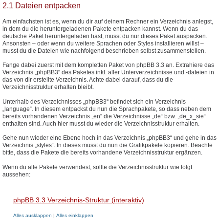
2.1 Dateien entpacken
Am einfachsten ist es, wenn du dir auf deinem Rechner ein Verzeichnis anlegst,
in dem du die heruntergeladenen Pakete entpacken kannst. Wenn du das
deutsche Paket heruntergeladen hast, musst du nur dieses Paket auspacken.
Ansonsten – oder wenn du weitere Sprachen oder Styles installieren willst –
musst du die Dateien wie nachfolgend beschrieben selbst zusammenstellen.
Fange dabei zuerst mit dem kompletten Paket von phpBB 3.3 an. Extrahiere das
Verzeichnis „phpBB3“ des Paketes inkl. aller Unterverzeichnisse und -dateien in
das von dir erstellte Verzeichnis. Achte dabei darauf, dass du die
Verzeichnisstruktur erhalten bleibt.
Unterhalb des Verzeichnisses „phpBB3“ befindet sich ein Verzeichnis
„language“. In diesem entpackst du nun die Sprachpakete, so dass neben dem
bereits vorhandenen Verzeichnis „en“ die Verzeichnisse „de“ bzw. „de_x_sie“
enthalten sind. Auch hier musst du wieder die Verzeichnisstruktur erhalten.
Gehe nun wieder eine Ebene hoch in das Verzeichnis „phpBB3“ und gehe in das
Verzeichnis „styles“. In dieses musst du nun die Grafikpakete kopieren. Beachte
bitte, dass die Pakete die bereits vorhandene Verzeichnisstruktur ergänzen.
Wenn du alle Pakete verwendest, sollte die Verzeichnisstruktur wie folgt
aussehen:
phpBB 3.3 Verzeichnis-Struktur (interaktiv)
Alles ausklappen
|
Alles einklappen