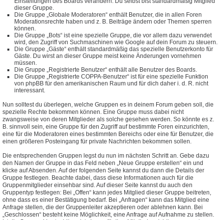
Einstellungen des Boards verändern. Du selbst bist standardmäßig Mitglied
dieser Gruppe.
Die Gruppe „Globale Moderatoren“ enthält Benutzer, die in allen Foren
Moderationsrechte haben und z. B. Beiträge ändern oder Themen sperren
können.
Die Gruppe „Bots“ ist eine spezielle Gruppe, die vor allem dazu verwendet
wird, den Zugriff von Suchmaschinen wie Google auf dein Forum zu steuern.
Die Gruppe „Gäste“ enthält standardmäßig das spezielle Benutzerkonto für
Gäste. Du wirst an dieser Gruppe meist keine Änderungen vornehmen
müssen.
Die Gruppe „Registrierte Benutzer“ enthält alle Benutzer des Boards.
Die Gruppe „Registrierte COPPA-Benutzer“ ist für eine spezielle Funktion
von phpBB für den amerikanischen Raum und für dich daher i. d. R. nicht
interessant.
Nun solltest du überlegen, welche Gruppen es in deinem Forum geben soll, die
spezielle Rechte bekommen können. Eine Gruppe muss dabei nicht
zwangsweise von deren Mitglieder als solche gesehen werden. So könnte es z.
B. sinnvoll sein, eine Gruppe für den Zugriff auf bestimmte Foren einzurichten,
eine für die Moderatoren eines bestimmten Bereichs oder eine für Benutzer, die
einen größeren Posteingang für private Nachrichten bekommen sollen.
Die entsprechenden Gruppen legst du nun im nächsten Schritt an. Gebe dazu
den Namen der Gruppe in das Feld neben „Neue Gruppe erstellen“ ein und
klicke auf Absenden. Auf der folgenden Seite kannst du dann die Details der
Gruppe festlegen. Beachte dabei, dass diese Informationen auch für die
Gruppenmitglieder einsehbar sind. Auf dieser Seite kannst du auch den
Gruppentyp festlegen: Bei „Offen“ kann jedes Mitglied dieser Gruppe beitreten,
ohne dass es einer Bestätigung bedarf. Bei „Anfragen“ kann das Mitglied eine
Anfrage stellen, die der Gruppenleiter akzeptieren oder ablehnen kann. Bei
„Geschlossen“ besteht keine Möglichkeit, eine Anfrage auf Aufnahme zu stellen.