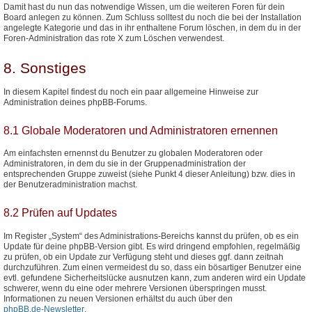
Damit hast du nun das notwendige Wissen, um die weiteren Foren für dein
Board anlegen zu können. Zum Schluss solltest du noch die bei der Installation
angelegte Kategorie und das in ihr enthaltene Forum löschen, in dem du in der
Foren-Administration das rote X zum Löschen verwendest.
8. Sonstiges
In diesem Kapitel findest du noch ein paar allgemeine Hinweise zur
Administration deines phpBB-Forums.
8.1 Globale Moderatoren und Administratoren ernennen
Am einfachsten ernennst du Benutzer zu globalen Moderatoren oder
Administratoren, in dem du sie in der Gruppenadministration der
entsprechenden Gruppe zuweist (siehe Punkt 4 dieser Anleitung) bzw. dies in
der Benutzeradministration machst.
8.2 Prüfen auf Updates
Im Register „System“ des Administrations-Bereichs kannst du prüfen, ob es ein
Update für deine phpBB-Version gibt. Es wird dringend empfohlen, regelmäßig
zu prüfen, ob ein Update zur Verfügung steht und dieses ggf. dann zeitnah
durchzuführen. Zum einen vermeidest du so, dass ein bösartiger Benutzer eine
evtl. gefundene Sicherheitslücke ausnutzen kann, zum anderen wird ein Update
schwerer, wenn du eine oder mehrere Versionen überspringen musst.
Informationen zu neuen Versionen erhältst du auch über den
phpBB.de-Newsletter
.