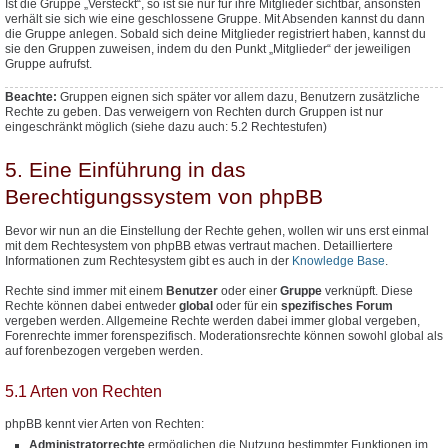
Ist die Gruppe „Versteckt“, so ist sie nur für ihre Mitglieder sichtbar, ansonsten
verhält sie sich wie eine geschlossene Gruppe. Mit Absenden kannst du dann
die Gruppe anlegen. Sobald sich deine Mitglieder registriert haben, kannst du
sie den Gruppen zuweisen, indem du den Punkt „Mitglieder“ der jeweiligen
Gruppe aufrufst.
Beachte:
Gruppen eignen sich später vor allem dazu, Benutzern
zusätzliche
Rechte zu geben. Das verweigern von Rechten durch Gruppen ist nur
eingeschränkt möglich (siehe dazu auch: 5.2 Rechtestufen)
5. Eine Einführung in das
Berechtigungssystem von phpBB
Bevor wir nun an die Einstellung der Rechte gehen, wollen wir uns erst einmal
mit dem Rechtesystem von phpBB etwas vertraut machen. Detailliertere
Informationen zum Rechtesystem gibt es auch in der
Knowledge Base
.
Rechte sind immer mit einem
Benutzer
oder einer
Gruppe
verknüpft. Diese
Rechte können dabei entweder
global
oder für ein
spezifisches Forum
vergeben werden. Allgemeine Rechte werden dabei immer global vergeben,
Forenrechte immer forenspezifisch. Moderationsrechte können sowohl global als
auf forenbezogen vergeben werden.
5.1 Arten von Rechten
phpBB kennt vier Arten von Rechten:
Administratorrechte
ermöglichen die Nutzung bestimmter Funktionen im