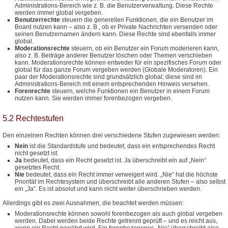
Administrations-Bereich wie z. B. die Benutzerverwaltung. Diese Rechte
werden immer global vergeben.
Benutzerrechte
steuern die generellen Funktionen, die ein Benutzer im
Board nutzen kann – also z. B., ob er Private Nachrichten versenden oder
seinen Benutzernamen ändern kann. Diese Rechte sind ebenfalls immer
global.
Moderationsrechte
steuern, ob ein Benutzer ein Forum moderieren kann,
also z. B. Beiträge anderer Benutzer löschen oder Themen verschieben
kann. Moderationsrechte können entweder für ein spezifisches Forum oder
global für das ganze Forum vergeben werden (Globale Moderatoren). Ein
paar der Moderationsrechte sind grundsätzlich global; diese sind im
Administrations-Bereich mit einem entsprechenden Hinweis versehen.
Forenrechte
steuern, welche Funktionen ein Benutzer in einem Forum
nutzen kann. Sie werden immer forenbezogen vergeben.
5.2 Rechtestufen
Den einzelnen Rechten können drei verschiedene Stufen zugewiesen werden:
Nein
ist die Standardstufe und bedeutet, dass ein entsprechendes Recht
nicht gesetzt ist.
Ja
bedeutet, dass ein Recht gesetzt ist. Ja überschreibt ein auf „Nein“
gesetztes Recht.
Nie
bedeutet, dass ein Recht immer verweigert wird. „Nie“ hat die höchste
Priorität im Rechtesystem und überschreibt alle anderen Stufen – also selbst
ein „Ja“. Es ist absolut und kann nicht weiter überschrieben werden.
Allerdings gibt es zwei Ausnahmen, die beachtet werden müssen:
Moderationsrechte können sowohl forenbezogen als auch global vergeben
werden. Dabei werden beide Rechte getrennt geprüft – und es reicht aus,
wenn ein Recht gewährt wird. Ein forenbezogenes „Nie“ überschreibt also