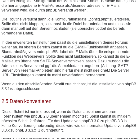
Danach erfolgt die Konfiguration des Administrator-Kontos. Beachte dabei, dass
die hier angegebene E-Mail-Adresse als Absenderadresse für E-Mails
verwendet wird, die durch phpBB versandt werden.
Die Routine versucht dann, die Konfigurationsdatei „config.php“ zu erstellen.
Sollte dies nicht klappen, so kannst du die Datei herunterladen und musst sie
dann manuell auf den Server hochladen (sie überschreibt dort die bereits
vorhandene Datei).
In den erweiterten Einstellungen passt du die Einstellungen deines Forums
weiter an. Im oberen Bereich kannst du die E-Mail-Funktionalität anpassen.
Standardmäßig versendet phpBB dabei die E-Mails über die entsprechende
Funktion des Webservers. Sollte dies nicht funktionieren, so kannst du die E-
Mails auch über einen SMTP-Server verschicken lassen. Dazu musst du die
Adresse des Servers und ggf. die Anmeldedaten angeben. (Achtung: SMTP-
Server von Freemail-Anbietern sind hierfür meist nicht geeignet.) Die Server
URL-Einstellungen kannst du meist unverändert übernehmen.
Wenn du den abschließenden Schritt erreicht hast, ist die Installation von phpBB
3.3 fast abgeschlossen.
2.5 Daten konvertieren
Dieser Schritt ist nur interessant, wenn du Daten aus einem anderen
Forensystem wie phpBB 2.0 übernehmen möchtest. Sonst kannst du mit dem
nächsten Schritt fortfahren. Für das Update von phpBB 3.0 zu phpBB 3.3 ist
keine Konvertierung notwendig, diese wird wie ein normales Update von phpBB
3.3.x zu phpBB 3.3.x+1 durchgeführt.