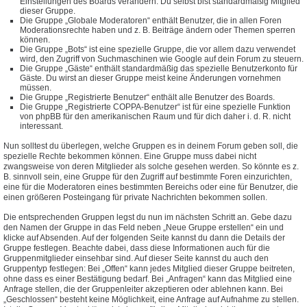
Einstellungen des Boards verändern. Du selbst bist standardmäßig Mitglied
dieser Gruppe.
Die Gruppe „Globale Moderatoren“ enthält Benutzer, die in allen Foren
Moderationsrechte haben und z. B. Beiträge ändern oder Themen sperren
können.
Die Gruppe „Bots“ ist eine spezielle Gruppe, die vor allem dazu verwendet
wird, den Zugriff von Suchmaschinen wie Google auf dein Forum zu steuern.
Die Gruppe „Gäste“ enthält standardmäßig das spezielle Benutzerkonto für
Gäste. Du wirst an dieser Gruppe meist keine Änderungen vornehmen
müssen.
Die Gruppe „Registrierte Benutzer“ enthält alle Benutzer des Boards.
Die Gruppe „Registrierte COPPA-Benutzer“ ist für eine spezielle Funktion
von phpBB für den amerikanischen Raum und für dich daher i. d. R. nicht
interessant.
Nun solltest du überlegen, welche Gruppen es in deinem Forum geben soll, die
spezielle Rechte bekommen können. Eine Gruppe muss dabei nicht
zwangsweise von deren Mitglieder als solche gesehen werden. So könnte es z.
B. sinnvoll sein, eine Gruppe für den Zugriff auf bestimmte Foren einzurichten,
eine für die Moderatoren eines bestimmten Bereichs oder eine für Benutzer, die
einen größeren Posteingang für private Nachrichten bekommen sollen.
Die entsprechenden Gruppen legst du nun im nächsten Schritt an. Gebe dazu
den Namen der Gruppe in das Feld neben „Neue Gruppe erstellen“ ein und
klicke auf Absenden. Auf der folgenden Seite kannst du dann die Details der
Gruppe festlegen. Beachte dabei, dass diese Informationen auch für die
Gruppenmitglieder einsehbar sind. Auf dieser Seite kannst du auch den
Gruppentyp festlegen: Bei „Offen“ kann jedes Mitglied dieser Gruppe beitreten,
ohne dass es einer Bestätigung bedarf. Bei „Anfragen“ kann das Mitglied eine
Anfrage stellen, die der Gruppenleiter akzeptieren oder ablehnen kann. Bei
„Geschlossen“ besteht keine Möglichkeit, eine Anfrage auf Aufnahme zu stellen.