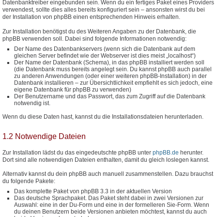
Datenbanktreiber eingebunden sein. Wenn du ein fertiges Paket eines Providers
verwendest, sollte dies alles bereits konfiguriert sein – ansonsten wirst du bei
der Installation von phpBB einen entsprechenden Hinweis erhalten.
Zur Installation benötigst du des Weiteren Angaben zu der Datenbank, die
phpBB verwenden soll. Dabei sind folgende Informationen notwendig:
Der Name des Datenbankservers (wenn sich die Datenbank auf dem
gleichen Server befindet wie der Webserver ist dies meist „localhost“)
Der Name der Datenbank (Schema), in das phpBB installiert werden soll
(die Datenbank muss bereits angelegt sein. Du kannst phpBB auch parallel
zu anderen Anwendungen (oder einer weiteren phpBB-Installation) in der
Datenbank installieren – zur Übersichtlichkeit empfiehlt es sich jedoch, eine
eigene Datenbank für phpBB zu verwenden)
Der Benutzername und das Passwort, das zum Zugriff auf die Datenbank
notwendig ist.
Wenn du diese Daten hast, kannst du die Installationsdateien herunterladen.
1.2 Notwendige Dateien
Zur Installation lädst du das eingedeutschte phpBB unter
phpBB.de
herunter.
Dort sind alle notwendigen Dateien enthalten, damit du gleich loslegen kannst.
Alternativ kannst du dein phpBB auch manuell zusammenstellen. Dazu brauchst
du folgende Pakete:
Das komplette Paket von phpBB 3.3 in der aktuellen Version
Das deutsche Sprachpaket. Das Paket steht dabei in zwei Versionen zur
Auswahl: eine in der Du-Form und eine in der formelleren Sie-Form. Wenn
du deinen Benutzern beide Versionen anbieten möchtest, kannst du auch