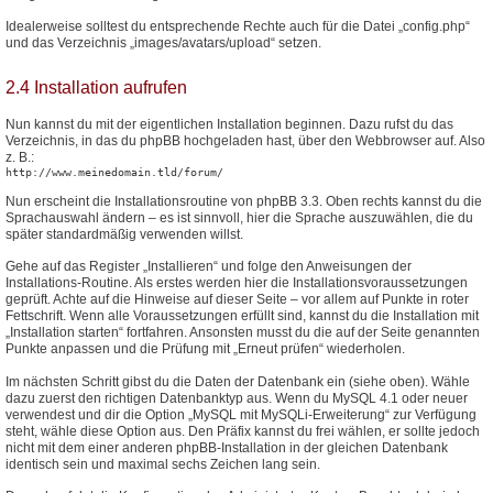
Idealerweise solltest du entsprechende Rechte auch für die Datei „config.php“
und das Verzeichnis „images/avatars/upload“ setzen.
2.4 Installation aufrufen
Nun kannst du mit der eigentlichen Installation beginnen. Dazu rufst du das
Verzeichnis, in das du phpBB hochgeladen hast, über den Webbrowser auf. Also
z. B.:
http://www.meinedomain.tld/forum/
Nun erscheint die Installationsroutine von phpBB 3.3. Oben rechts kannst du die
Sprachauswahl ändern – es ist sinnvoll, hier die Sprache auszuwählen, die du
später standardmäßig verwenden willst.
Gehe auf das Register „Installieren“ und folge den Anweisungen der
Installations-Routine. Als erstes werden hier die Installationsvoraussetzungen
geprüft. Achte auf die Hinweise auf dieser Seite – vor allem auf Punkte in roter
Fettschrift. Wenn alle Voraussetzungen erfüllt sind, kannst du die Installation mit
„Installation starten“ fortfahren. Ansonsten musst du die auf der Seite genannten
Punkte anpassen und die Prüfung mit „Erneut prüfen“ wiederholen.
Im nächsten Schritt gibst du die Daten der Datenbank ein (siehe oben). Wähle
dazu zuerst den richtigen Datenbanktyp aus. Wenn du MySQL 4.1 oder neuer
verwendest und dir die Option „MySQL mit MySQLi-Erweiterung“ zur Verfügung
steht, wähle diese Option aus. Den Präfix kannst du frei wählen, er sollte jedoch
nicht mit dem einer anderen phpBB-Installation in der gleichen Datenbank
identisch sein und maximal sechs Zeichen lang sein.