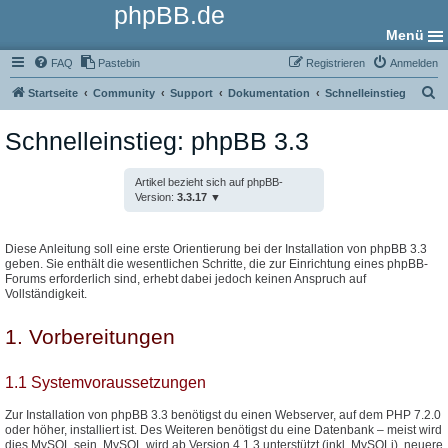
phpBB.de
Menü
FAQ
Pastebin
Registrieren
Anmelden
S
Startseite
Community
Support
Dokumentation
Schnelleinstieg
u
Schnelleinstieg: phpBB 3.3
c
h
Artikel bezieht sich auf phpBB-
e
Version:
3.3.17
Diese Anleitung soll eine erste Orientierung bei der Installation von phpBB 3.3
geben. Sie enthält die wesentlichen Schritte, die zur Einrichtung eines phpBB-
Forums erforderlich sind, erhebt dabei jedoch keinen Anspruch auf
Vollständigkeit.
1. Vorbereitungen
1.1 Systemvoraussetzungen
Zur Installation von phpBB 3.3 benötigst du einen Webserver, auf dem PHP 7.2.0
oder höher, installiert ist. Des Weiteren benötigst du eine Datenbank – meist wird
dies MySQL sein. MySQL wird ab Version 4.1.3 unterstützt (inkl. MySQLi), neuere