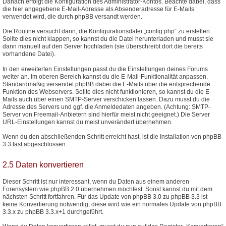
Danach erfolgt die Konfiguration des Administrator-Kontos. Beachte dabei, dass
die hier angegebene E-Mail-Adresse als Absenderadresse für E-Mails
verwendet wird, die durch phpBB versandt werden.
Die Routine versucht dann, die Konfigurationsdatei „config.php“ zu erstellen.
Sollte dies nicht klappen, so kannst du die Datei herunterladen und musst sie
dann manuell auf den Server hochladen (sie überschreibt dort die bereits
vorhandene Datei).
In den erweiterten Einstellungen passt du die Einstellungen deines Forums
weiter an. Im oberen Bereich kannst du die E-Mail-Funktionalität anpassen.
Standardmäßig versendet phpBB dabei die E-Mails über die entsprechende
Funktion des Webservers. Sollte dies nicht funktionieren, so kannst du die E-
Mails auch über einen SMTP-Server verschicken lassen. Dazu musst du die
Adresse des Servers und ggf. die Anmeldedaten angeben. (Achtung: SMTP-
Server von Freemail-Anbietern sind hierfür meist nicht geeignet.) Die Server
URL-Einstellungen kannst du meist unverändert übernehmen.
Wenn du den abschließenden Schritt erreicht hast, ist die Installation von phpBB
3.3 fast abgeschlossen.
2.5 Daten konvertieren
Dieser Schritt ist nur interessant, wenn du Daten aus einem anderen
Forensystem wie phpBB 2.0 übernehmen möchtest. Sonst kannst du mit dem
nächsten Schritt fortfahren. Für das Update von phpBB 3.0 zu phpBB 3.3 ist
keine Konvertierung notwendig, diese wird wie ein normales Update von phpBB
3.3.x zu phpBB 3.3.x+1 durchgeführt.