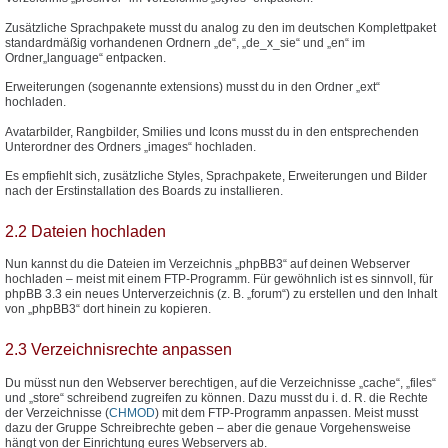
Zusätzliche Sprachpakete musst du analog zu den im deutschen Komplettpaket
standardmäßig vorhandenen Ordnern „de“, „de_x_sie“ und „en“ im
Ordner„language“ entpacken.
Erweiterungen (sogenannte extensions) musst du in den Ordner „ext“
hochladen.
Avatarbilder, Rangbilder, Smilies und Icons musst du in den entsprechenden
Unterordner des Ordners „images“ hochladen.
Es empfiehlt sich, zusätzliche Styles, Sprachpakete, Erweiterungen und Bilder
nach der Erstinstallation des Boards zu installieren.
2.2 Dateien hochladen
Nun kannst du die Dateien im Verzeichnis „phpBB3“ auf deinen Webserver
hochladen – meist mit einem FTP-Programm. Für gewöhnlich ist es sinnvoll, für
phpBB 3.3 ein neues Unterverzeichnis (z. B. „forum“) zu erstellen und den Inhalt
von „phpBB3“ dort hinein zu kopieren.
2.3 Verzeichnisrechte anpassen
Du müsst nun den Webserver berechtigen, auf die Verzeichnisse „cache“, „files“
und „store“ schreibend zugreifen zu können. Dazu musst du i. d. R. die Rechte
der Verzeichnisse (
CHMOD
) mit dem FTP-Programm anpassen. Meist musst
dazu der Gruppe Schreibrechte geben – aber die genaue Vorgehensweise
hängt von der Einrichtung eures Webservers ab.