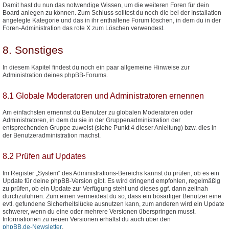
Damit hast du nun das notwendige Wissen, um die weiteren Foren für dein
Board anlegen zu können. Zum Schluss solltest du noch die bei der Installation
angelegte Kategorie und das in ihr enthaltene Forum löschen, in dem du in der
Foren-Administration das rote X zum Löschen verwendest.
8. Sonstiges
In diesem Kapitel findest du noch ein paar allgemeine Hinweise zur
Administration deines phpBB-Forums.
8.1 Globale Moderatoren und Administratoren ernennen
Am einfachsten ernennst du Benutzer zu globalen Moderatoren oder
Administratoren, in dem du sie in der Gruppenadministration der
entsprechenden Gruppe zuweist (siehe Punkt 4 dieser Anleitung) bzw. dies in
der Benutzeradministration machst.
8.2 Prüfen auf Updates
Im Register „System“ des Administrations-Bereichs kannst du prüfen, ob es ein
Update für deine phpBB-Version gibt. Es wird dringend empfohlen, regelmäßig
zu prüfen, ob ein Update zur Verfügung steht und dieses ggf. dann zeitnah
durchzuführen. Zum einen vermeidest du so, dass ein bösartiger Benutzer eine
evtl. gefundene Sicherheitslücke ausnutzen kann, zum anderen wird ein Update
schwerer, wenn du eine oder mehrere Versionen überspringen musst.
Informationen zu neuen Versionen erhältst du auch über den
phpBB.de-Newsletter
.