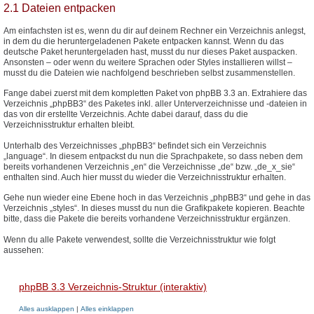
2.1 Dateien entpacken
Am einfachsten ist es, wenn du dir auf deinem Rechner ein Verzeichnis anlegst,
in dem du die heruntergeladenen Pakete entpacken kannst. Wenn du das
deutsche Paket heruntergeladen hast, musst du nur dieses Paket auspacken.
Ansonsten – oder wenn du weitere Sprachen oder Styles installieren willst –
musst du die Dateien wie nachfolgend beschrieben selbst zusammenstellen.
Fange dabei zuerst mit dem kompletten Paket von phpBB 3.3 an. Extrahiere das
Verzeichnis „phpBB3“ des Paketes inkl. aller Unterverzeichnisse und -dateien in
das von dir erstellte Verzeichnis. Achte dabei darauf, dass du die
Verzeichnisstruktur erhalten bleibt.
Unterhalb des Verzeichnisses „phpBB3“ befindet sich ein Verzeichnis
„language“. In diesem entpackst du nun die Sprachpakete, so dass neben dem
bereits vorhandenen Verzeichnis „en“ die Verzeichnisse „de“ bzw. „de_x_sie“
enthalten sind. Auch hier musst du wieder die Verzeichnisstruktur erhalten.
Gehe nun wieder eine Ebene hoch in das Verzeichnis „phpBB3“ und gehe in das
Verzeichnis „styles“. In dieses musst du nun die Grafikpakete kopieren. Beachte
bitte, dass die Pakete die bereits vorhandene Verzeichnisstruktur ergänzen.
Wenn du alle Pakete verwendest, sollte die Verzeichnisstruktur wie folgt
aussehen:
phpBB 3.3 Verzeichnis-Struktur (interaktiv)
Alles ausklappen
|
Alles einklappen