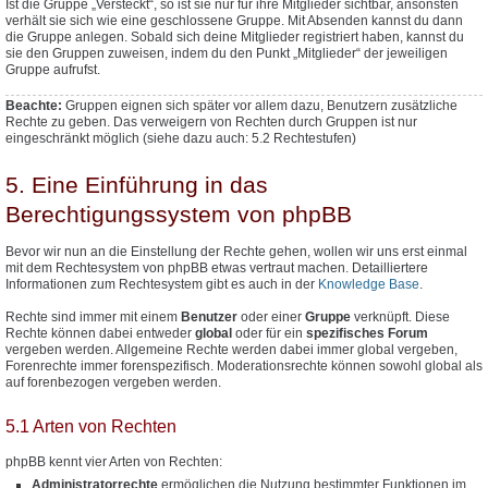
Ist die Gruppe „Versteckt“, so ist sie nur für ihre Mitglieder sichtbar, ansonsten
verhält sie sich wie eine geschlossene Gruppe. Mit Absenden kannst du dann
die Gruppe anlegen. Sobald sich deine Mitglieder registriert haben, kannst du
sie den Gruppen zuweisen, indem du den Punkt „Mitglieder“ der jeweiligen
Gruppe aufrufst.
Beachte:
Gruppen eignen sich später vor allem dazu, Benutzern
zusätzliche
Rechte zu geben. Das verweigern von Rechten durch Gruppen ist nur
eingeschränkt möglich (siehe dazu auch: 5.2 Rechtestufen)
5. Eine Einführung in das
Berechtigungssystem von phpBB
Bevor wir nun an die Einstellung der Rechte gehen, wollen wir uns erst einmal
mit dem Rechtesystem von phpBB etwas vertraut machen. Detailliertere
Informationen zum Rechtesystem gibt es auch in der
Knowledge Base
.
Rechte sind immer mit einem
Benutzer
oder einer
Gruppe
verknüpft. Diese
Rechte können dabei entweder
global
oder für ein
spezifisches Forum
vergeben werden. Allgemeine Rechte werden dabei immer global vergeben,
Forenrechte immer forenspezifisch. Moderationsrechte können sowohl global als
auf forenbezogen vergeben werden.
5.1 Arten von Rechten
phpBB kennt vier Arten von Rechten:
Administratorrechte
ermöglichen die Nutzung bestimmter Funktionen im