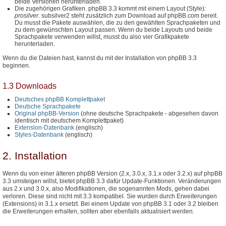
beide Versionen herunterladen.
Die zugehörigen Grafiken. phpBB 3.3 kommt mit einem Layout (Style):
prosilver
. subsilver2 steht zusätzlich zum Download auf phpBB.com bereit.
Du musst die Pakete auswählen, die zu den gewählten Sprachpaketen und
zu dem gewünschten Layout passen. Wenn du beide Layouts und beide
Sprachpakete verwenden willst, musst du also vier Grafikpakete
herunterladen.
Wenn du die Dateien hast, kannst du mit der Installation von phpBB 3.3
beginnen.
1.3 Downloads
Deutsches phpBB Komplettpaket
Deutsche Sprachpakete
Original phpBB-Version
(ohne deutsche Sprachpakete - abgesehen davon
identisch mit deutschem Komplettpaket)
Extension-Datenbank
(englisch)
Styles-Datenbank
(englisch)
2. Installation
Wenn du von einer älteren phpBB Version (2.x, 3.0.x, 3.1.x oder 3.2.x) auf phpBB
3.3 umsteigen willst, bietet phpBB 3.3 dafür Update-Funktionen. Veränderungen
aus 2.x und 3.0.x, also Modifikationen, die sogenannten Mods, gehen dabei
verloren. Diese sind nicht mit 3.3 kompatibel. Sie wurden durch Erweiterungen
(Extensions) in 3.1.x ersetzt. Bei einem Update von phpBB 3.1 oder 3.2 bleiben
die Erweiterungen erhalten, sollten aber ebenfalls aktualisiert werden.