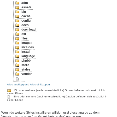
adm
assets
bin
cache
config
docs
download
ext
files
images
includes
install
language
phpbb
store
styles
vendor
Alles ausklappen
|
Alles einklappen
Ein oder mehrere (auch unterschiedliche) Ordner befinden sich zusätzlich in
dieser Ebene
Eine oder mehrere (auch unterschiedliche) Dateien befinden sich zusätzlich in
dieser Ebene
Wenn du weitere Styles installieren willst, musst diese analog zu dem
Verzeichnis „prosilver“ im Verzeichnis „styles“ entpacken.