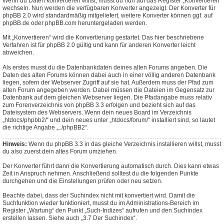
Wenn du Daten konvertieren willst, musst du nun auf das Register „Konvertieren“
wechseln. Nun werden die verfügbaren Konverter angezeigt. Der Konverter für
phpBB 2.0 wird standardmäßig mitgeliefert, weitere Konverter können ggf. auf
phpBB.de oder phpBB.com heruntergeladen werden.
Mit „Konvertieren“ wird die Konvertierung gestartet. Das hier beschriebene
Verfahren ist für phpBB 2.0 gültig und kann für anderen Konverter leicht
abweichen.
Als erstes musst du die Datenbankdaten deines alten Forums angeben. Die
Daten des alten Forums können dabei auch in einer völlig anderen Datenbank
liegen, sofern der Webserver Zugriff auf sie hat. Außerdem muss der Pfad zum
alten Forum angegeben werden. Dabei müssen die Dateien im Gegensatz zur
Datenbank auf dem gleichen Webserver liegen. Die Pfadangabe muss relativ
zum Forenverzeichnis von phpBB 3.3 erfolgen und bezieht sich auf das
Dateisystem des Webservers. Wenn dein neues Board im Verzeichnis
„htdocs/phpbb2/“ und dein neues unter „htdocs/forum/“ installiert sind, so lautet
die richtige Angabe „../phpBB2“.
Hinweis:
Wenn du phpBB 3.3 in das gleiche Verzeichnis installieren willst, musst
du also zuerst dein altes Forum umziehen.
Der Konverter führt dann die Konvertierung automatisch durch. Dies kann etwas
Zeit in Anspruch nehmen. Anschließend solltest du die folgenden Punkte
durchgehen und die Einstellungen prüfen oder neu setzen.
Beachte dabei, dass der Suchindex nicht mit konvertiert wird. Damit die
Suchfunktion wieder funktioniert, musst du im Administrations-Bereich im
Register „Wartung“ den Punkt „Such-Indizes“ aufrufen und den Suchindex
erstellen lassen. Siehe auch „3.7 Der Suchindex“.