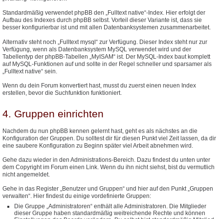
Standardmäßig verwendet phpBB den „Fulltext native“-Index. Hier erfolgt der
Aufbau des Indexes durch phpBB selbst. Vorteil dieser Variante ist, dass sie
besser konfigurierbar ist und mit allen Datenbanksystemen zusammenarbeitet.
Alternativ steht noch „Fulltext mysql“ zur Verfügung. Dieser Index steht nur zur
Verfügung, wenn als Datenbanksystem MySQL verwendet wird und der
Tabellentyp der phpBB-Tabellen „MyISAM“ ist. Der MySQL-Index baut komplett
auf MySQL-Funktionen auf und sollte in der Regel schneller und sparsamer als
„Fulltext native“ sein.
Wenn du dein Forum konvertiert hast, musst du zuerst einen neuen Index
erstellen, bevor die Suchfunktion funktioniert.
4. Gruppen einrichten
Nachdem du nun phpBB kennen gelernt hast, geht es als nächstes an die
Konfiguration der Gruppen. Du solltest dir für diesen Punkt viel Zeit lassen, da dir
eine saubere Konfiguration zu Beginn später viel Arbeit abnehmen wird.
Gehe dazu wieder in den Administrations-Bereich. Dazu findest du unten unter
dem Copyright im Forum einen Link. Wenn du ihn nicht siehst, bist du vermutlich
nicht angemeldet.
Gehe in das Register „Benutzer und Gruppen“ und hier auf den Punkt „Gruppen
verwalten“. Hier findest du einige vordefinierte Gruppen:
Die Gruppe „Administratoren“ enthält alle Administratoren. Die Mitglieder
dieser Gruppe haben standardmäßig weitreichende Rechte und können