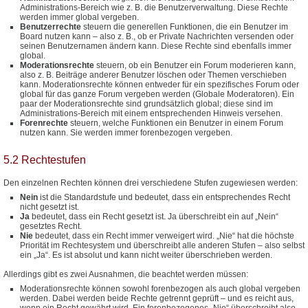
Administrations-Bereich wie z. B. die Benutzerverwaltung. Diese Rechte
werden immer global vergeben.
Benutzerrechte
steuern die generellen Funktionen, die ein Benutzer im
Board nutzen kann – also z. B., ob er Private Nachrichten versenden oder
seinen Benutzernamen ändern kann. Diese Rechte sind ebenfalls immer
global.
Moderationsrechte
steuern, ob ein Benutzer ein Forum moderieren kann,
also z. B. Beiträge anderer Benutzer löschen oder Themen verschieben
kann. Moderationsrechte können entweder für ein spezifisches Forum oder
global für das ganze Forum vergeben werden (Globale Moderatoren). Ein
paar der Moderationsrechte sind grundsätzlich global; diese sind im
Administrations-Bereich mit einem entsprechenden Hinweis versehen.
Forenrechte
steuern, welche Funktionen ein Benutzer in einem Forum
nutzen kann. Sie werden immer forenbezogen vergeben.
5.2 Rechtestufen
Den einzelnen Rechten können drei verschiedene Stufen zugewiesen werden:
Nein
ist die Standardstufe und bedeutet, dass ein entsprechendes Recht
nicht gesetzt ist.
Ja
bedeutet, dass ein Recht gesetzt ist. Ja überschreibt ein auf „Nein“
gesetztes Recht.
Nie
bedeutet, dass ein Recht immer verweigert wird. „Nie“ hat die höchste
Priorität im Rechtesystem und überschreibt alle anderen Stufen – also selbst
ein „Ja“. Es ist absolut und kann nicht weiter überschrieben werden.
Allerdings gibt es zwei Ausnahmen, die beachtet werden müssen:
Moderationsrechte können sowohl forenbezogen als auch global vergeben
werden. Dabei werden beide Rechte getrennt geprüft – und es reicht aus,
wenn ein Recht gewährt wird. Ein forenbezogenes „Nie“ überschreibt also