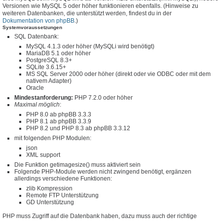
Versionen wie MySQL 5 oder höher funktionieren ebenfalls. (Hinweise zu
weiteren Datenbanken, die unterstützt werden, findest du in der
Dokumentation von phpBB
.)
Systemvoraussetzungen
SQL Datenbank:
MySQL 4.1.3 oder höher (MySQLi wird benötigt)
MariaDB 5.1 oder höher
PostgreSQL 8.3+
SQLite 3.6.15+
MS SQL Server 2000 oder höher (direkt oder vie ODBC oder mit dem
nativem Adapter)
Oracle
Mindestanforderung:
PHP 7.2.0 oder höher
Maximal möglich
:
PHP 8.0 ab phpBB 3.3.3
PHP 8.1 ab phpBB 3.3.9
PHP 8.2 und PHP 8.3 ab phpBB 3.3.12
mit folgenden PHP Modulen:
json
XML support
Die Funktion getimagesize() muss aktiviert sein
Folgende PHP-Module werden nicht zwingend benötigt, ergänzen
allerdings verschiedene Funktionen:
zlib Kompression
Remote FTP Unterstützung
GD Unterstützung
PHP muss Zugriff auf die Datenbank haben, dazu muss auch der richtige