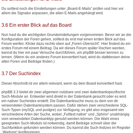
Du solltest noch die Einstellungen unter „Board-E-Mails“ prüfen und hier vor
allem die Signatur anpassen, die allen E-Mails angehängt wird.
3.6 Ein erster Blick auf das Board
Nun hast du die wichtigsten Grundeinstellungen vorgenommen. Bevor wir an die
Konfiguration der Foren gehen, solltest du erst mal einen ersten Blick auf das
Forum werfen. Klicke dazu rechts oben auf „Foren-Übersicht“. Hier findest du ein
erstes Forum mit einem Beitrag. Da wir dieses Forum später löschen werden,
kannst du hier ein paar Versuche durchführen, um phpBB besser kennen zu
lernen. (Wenn du ein anderes Forum konvertiert hast, wirst du stattdessen deine
alten Foren und Beiträge finden.)
3.7 Der Suchindex
Dieser Abschnitt ist vor allem relevant, wenn du dein Board konvertiert hast.
phpBB 3.3 bietet dir zwei allgemein nutzbare und zwei datenbankspezifische
Such-Module an. Entweder wird direkt in der Datenbank gesucht oder es wird
ein nativer Suchindex erstellt. Die Datenbanksuche muss zu dem von dir
verwendeten Datenbanksystem passen. Dafür stehen zwei verschiedene SQL-
Such-Typen (mySQL und postgre) zur Verfügung, es gibt also insgesamt vier
verschiedene Arten der Suche, wobei „Fulltext native“ und „Sphinx“ unabhängig
vom verwendeten Datenbanktyp genutzt werden können. Die Wahl eines
geeigneten Such-Moduls ist notwendig, damit Beiträge schnell über die
Suchfunktion gefunden werden können. Du kannst die Such-Indizes im Register
„Wartung“ konfigurieren.