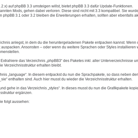
3.2.x) auf phpBB 3.3 umsteigen willst, bietet phpBB 3.3 dafür Update-Funktionen.
annten Mods, gehen dabei verloren. Diese sind nicht mit 3.3 kompatibel. Sie wurd
n phpBB 3.1 oder 3.2 bleiben die Erweiterungen erhalten, sollten aber ebenfalls akt
eichnis anlegst, in dem du die heruntergeladenen Pakete entpacken kannst. Wenn 
 auspacken. Ansonsten – oder wenn du weitere Sprachen oder Styles installieren wi
mmenstellen.
Extrahiere das Verzeichnis „phpBB3“ des Paketes inkl. aller Unterverzeichnisse u
ie Verzeichnisstruktur erhalten bleibt.
chnis „language“. In diesem entpackst du nun die Sprachpakete, so dass neben dem
ie“ enthalten sind. Auch hier musst du wieder die Verzeichnisstruktur erhalten.
d gehe in das Verzeichnis „styles“. In dieses musst du nun die Grafikpakete kopi
isstruktur ergänzen.
ie folgt aussehen: