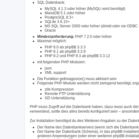
SQL Datenbank:
MySQL 4.1.3 oder höher (MySQLi wird benötigt)
MariaDB 5.1 oder höher
PostgreSQL 8.3+
SQLite 3.6.15+
MS SQL Server 2000 oder höher (direkt oder vie ODBC 
Oracle
Mindestanforderung:
PHP 7.2.0 oder höher
Maximal möglich
:
PHP 8.0 ab phpBB 3.3.3
PHP 8.1 ab phpBB 3.3.9
PHP 8.2 und PHP 8.3 ab phpBB 3.3.12
mit folgenden PHP Modulen:
json
XML support
Die Funktion getimagesize() muss aktiviert sein
Folgende PHP-Module werden nicht zwingend benötigt, ergä
zlib Kompression
Remote FTP Unterstützung
GD Unterstützung
PHP muss Zugriff auf die Datenbank haben, dazu muss auch der r
verwendest, sollte dies alles bereits konfiguriert sein – ansonst
Zur Installation benötigst du des Weiteren Angaben zu der Date
Der Name des Datenbankservers (wenn sich die Datenbank auf
Der Name der Datenbank (Schema), in das phpBB installiert 
anderen Anwendungen (oder einer weiteren phpBB-Installation