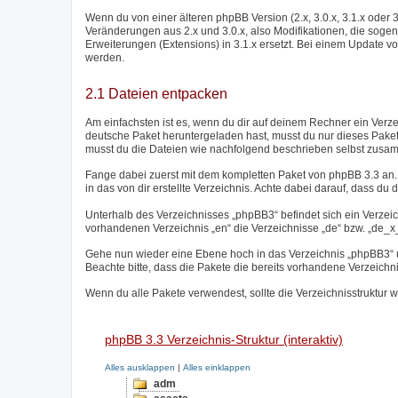
Wenn du von einer älteren phpBB Version (2.x, 3.0.x, 3.1.x oder 
Veränderungen aus 2.x und 3.0.x, also Modifikationen, die sogen
Erweiterungen (Extensions) in 3.1.x ersetzt. Bei einem Update vo
werden.
2.1 Dateien entpacken
Am einfachsten ist es, wenn du dir auf deinem Rechner ein Verz
deutsche Paket heruntergeladen hast, musst du nur dieses Paket
musst du die Dateien wie nachfolgend beschrieben selbst zusa
Fange dabei zuerst mit dem kompletten Paket von phpBB 3.3 an. 
in das von dir erstellte Verzeichnis. Achte dabei darauf, dass du d
Unterhalb des Verzeichnisses „phpBB3“ befindet sich ein Verzei
vorhandenen Verzeichnis „en“ die Verzeichnisse „de“ bzw. „de_x_s
Gehe nun wieder eine Ebene hoch in das Verzeichnis „phpBB3“ un
Beachte bitte, dass die Pakete die bereits vorhandene Verzeichn
Wenn du alle Pakete verwendest, sollte die Verzeichnisstruktur w
phpBB 3.3 Verzeichnis-Struktur (interaktiv)
Alles ausklappen
|
Alles einklappen
adm