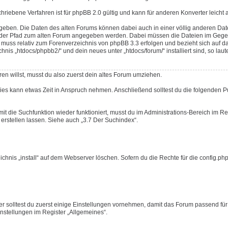
schriebene Verfahren ist für phpBB 2.0 gültig und kann für anderen Konverter leicht
geben. Die Daten des alten Forums können dabei auch in einer völlig anderen Da
ss der Pfad zum alten Forum angegeben werden. Dabei müssen die Dateien im Gege
uss relativ zum Forenverzeichnis von phpBB 3.3 erfolgen und bezieht sich auf d
s „htdocs/phpbb2/“ und dein neues unter „htdocs/forum/“ installiert sind, so laute
en willst, musst du also zuerst dein altes Forum umziehen.
Dies kann etwas Zeit in Anspruch nehmen. Anschließend solltest du die folgenden 
mit die Suchfunktion wieder funktioniert, musst du im Administrations-Bereich im Re
erstellen lassen. Siehe auch „3.7 Der Suchindex“.
nis „install“ auf dem Webserver löschen. Sofern du die Rechte für die config.php 
r solltest du zuerst einige Einstellungen vornehmen, damit das Forum passend für
Einstellungen im Register „Allgemeines“.