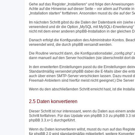
Gehe auf das Register „Installieren“ und folge den Anweisungen d
Achte auf die Hinweise auf dieser Seite – vor allem auf Punkte in r
„Installation starten“ fortfahren. Ansonsten musst du die auf de
Im nächsten Schritt gibst du die Daten der Datenbank ein (sieh
verwendest und dir die Option „MySQL mit MySQLi-Erweiterung“ zu
nicht mit dem einer anderen phpBB-Installation in der gleichen 
Danach erfolgt die Konfiguration des Administrator-Kontos. Bea
verwendet wird, die durch phpBB versandt werden.
Die Routine versucht dann, die Konfigurationsdatei „config.php“ z
dann manuell auf den Server hochladen (sie überschreibt dort di
In den erweiterten Einstellungen passt du die Einstellungen dei
Standardmäßig versendet phpBB dabei die E-Mails über die entsp
auch über einen SMTP-Server verschicken lassen. Dazu musst d
Freemail-Anbietern sind hierfür meist nicht geeignet.) Die Ser
Wenn du den abschließenden Schritt erreicht hast, ist die Instal
2.5 Daten konvertieren
Dieser Schritt ist nur interessant, wenn du Daten aus einem a
Schritt fortfahren. Für das Update von phpBB 3.0 zu phpBB 3.3 i
phpBB 3.3.x+1 durchgeführt.
Wenn du Daten konvertieren willst, musst du nun auf das Regist
für phpBB 2.0 wird standardmäßig mitgeliefert, weitere Konver