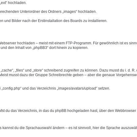
„ext“ hochladen.
tsprechenden Unterordner des Ordners „images“ hochladen.
n und Bilder nach der Erstinstallation des Boards zu installieren.
ebserver hochladen – meist mit einem FTP-Programm. Für gewöhnlich ist es sinnvo
n und den Inhalt von „phpBB3“ dort hinein zu kopieren.
ache“, „files“ und „store“ schreibend zugreifen zu können. Dazu musst du i. d. R.
eist musst dazu der Gruppe Schreibrechte geben – aber die genaue Vorgehensw
i „config.php“ und das Verzeichnis „images/avatars/upload“ setzen.
rufst du das Verzeichnis, in das du phpBB hochgeladen hast, über den Webbrowser a
ts kannst du die Sprachauswahl ändern – es ist sinnvoll, hier die Sprache auszuwä