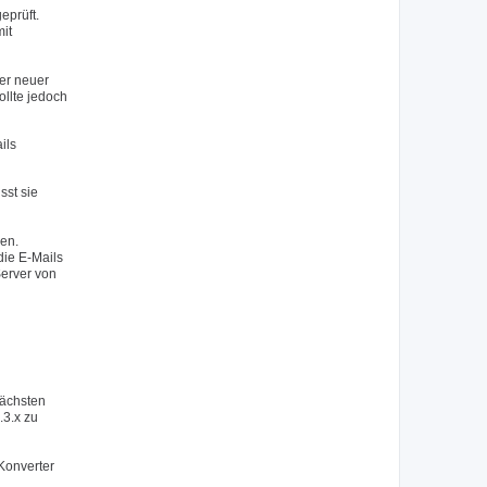
eprüft.
mit
er neuer
ollte jedoch
ils
sst sie
sen.
die E-Mails
erver von
nächsten
.3.x zu
Konverter