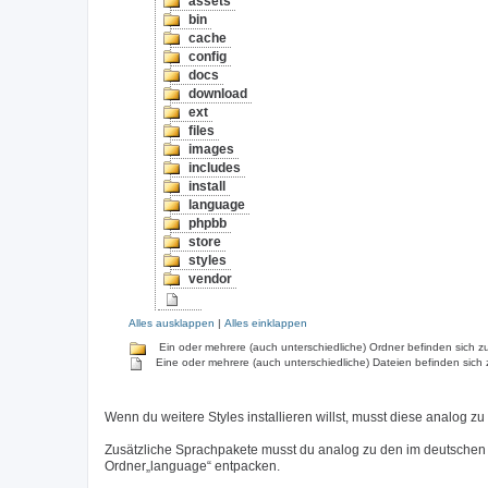
assets
bin
cache
config
docs
download
ext
files
images
includes
install
language
phpbb
store
styles
vendor
Alles ausklappen
|
Alles einklappen
Ein oder mehrere (auch unterschiedliche) Ordner befinden sich zu
Eine oder mehrere (auch unterschiedliche) Dateien befinden sich 
Wenn du weitere Styles installieren willst, musst diese analog zu
Zusätzliche Sprachpakete musst du analog zu den im deutschen
Ordner„language“ entpacken.