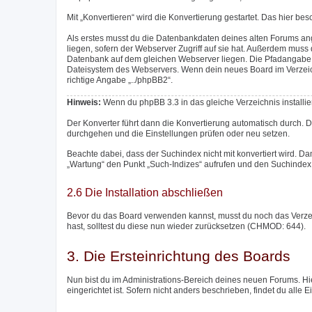
Mit „Konvertieren“ wird die Konvertierung gestartet. Das hier be
Als erstes musst du die Datenbankdaten deines alten Forums an
liegen, sofern der Webserver Zugriff auf sie hat. Außerdem mu
Datenbank auf dem gleichen Webserver liegen. Die Pfadangabe m
Dateisystem des Webservers. Wenn dein neues Board im Verzeichni
richtige Angabe „../phpBB2“.
Hinweis:
Wenn du phpBB 3.3 in das gleiche Verzeichnis installier
Der Konverter führt dann die Konvertierung automatisch durch. 
durchgehen und die Einstellungen prüfen oder neu setzen.
Beachte dabei, dass der Suchindex nicht mit konvertiert wird. Da
„Wartung“ den Punkt „Such-Indizes“ aufrufen und den Suchindex 
2.6 Die Installation abschließen
Bevor du das Board verwenden kannst, musst du noch das Verzeich
hast, solltest du diese nun wieder zurücksetzen (CHMOD: 644).
3. Die Ersteinrichtung des Boards
Nun bist du im Administrations-Bereich deines neuen Forums. Hie
eingerichtet ist. Sofern nicht anders beschrieben, findet du alle 