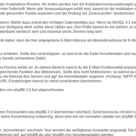
er Installations-Routine. Als erstes werden hier die Installationsvoraussetzungen g
oter Fettschrift. Wenn alle Voraussetzungen erfüllt sind, kannst du die Installation 
r Seite genannten Punkte anpassen und die Prüfung mit „Erneut prüfen“ wiederholen.
e oben). Wähle dazu zuerst den richtigen Datenbanktyp aus. Wenn du MySQL 4.1 od
r Verfügung steht, wähle diese Option aus. Den Präfix kannst du frei wählen, er s
Datenbank identisch sein und maximal sechs Zeichen lang sein.
chte dabei, dass die hier angegebene E-Mail-Adresse als Absenderadresse für E-Ma
u erstellen. Sollte dies nicht klappen, so kannst du die Datei herunterladen und mu
e bereits vorhandene Datei).
nes Forums weiter an. Im oberen Bereich kannst du die E-Mail-Funktionalität anpas
rechende Funktion des Webservers. Sollte dies nicht funktionieren, so kannst du 
u die Adresse des Servers und ggf. die Anmeldedaten angeben. (Achtung: SMTP-S
ver URL-Einstellungen kannst du meist unverändert übernehmen.
lation von phpBB 3.3 fast abgeschlossen.
nderen Forensystem wie phpBB 2.0 übernehmen möchtest. Sonst kannst du mit dem 
st keine Konvertierung notwendig, diese wird wie ein normales Update von phpBB 3
er „Konvertieren“ wechseln. Nun werden die verfügbaren Konverter angezeigt. Der 
ter können ggf. auf phpBB.de oder phpBB.com heruntergeladen werden.