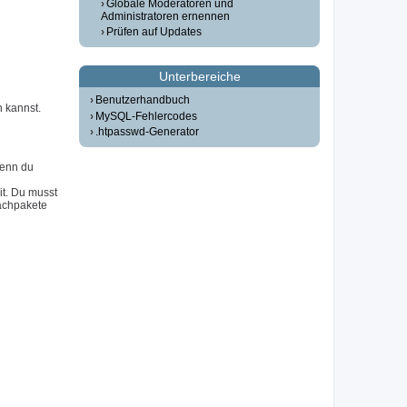
Globale Moderatoren und
Administratoren ernennen
Prüfen auf Updates
Unterbereiche
Benutzerhandbuch
n kannst.
MySQL-Fehlercodes
.htpasswd-Generator
Wenn du
it. Du musst
achpakete