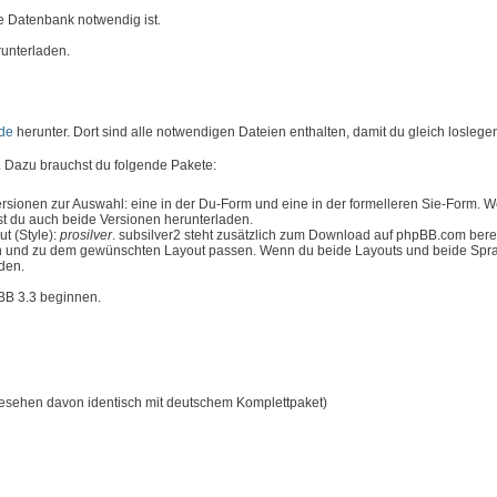
e Datenbank notwendig ist.
runterladen.
de
herunter. Dort sind alle notwendigen Dateien enthalten, damit du gleich loslege
 Dazu brauchst du folgende Pakete:
rsionen zur Auswahl: eine in der Du-Form und eine in der formelleren Sie-Form. 
t du auch beide Versionen herunterladen.
t (Style):
prosilver
. subsilver2 steht zusätzlich zum Download auf phpBB.com bere
n und zu dem gewünschten Layout passen. Wenn du beide Layouts und beide Spr
aden.
pBB 3.3 beginnen.
esehen davon identisch mit deutschem Komplettpaket)