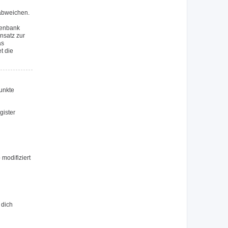
 abweichen.
tenbank
nsatz zur
as
t die
Punkte
gister
modifiziert
 dich