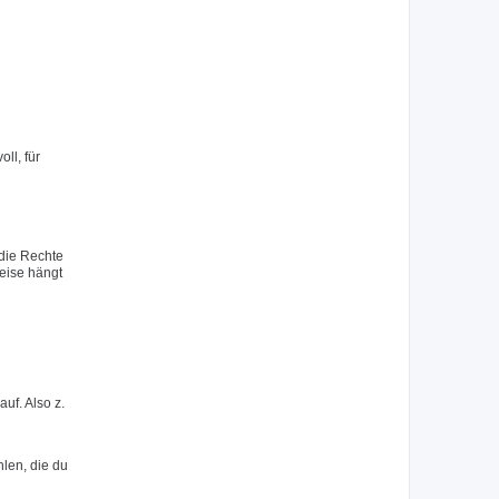
ll, für
 die Rechte
eise hängt
uf. Also z.
hlen, die du