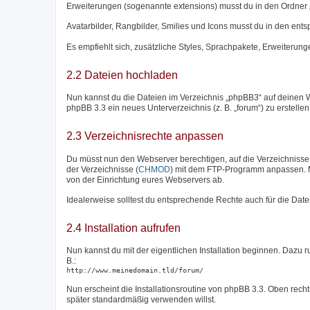
Erweiterungen (sogenannte extensions) musst du in den Ordner 
Avatarbilder, Rangbilder, Smilies und Icons musst du in den en
Es empfiehlt sich, zusätzliche Styles, Sprachpakete, Erweiterunge
2.2 Dateien hochladen
Nun kannst du die Dateien im Verzeichnis „phpBB3“ auf deinen W
phpBB 3.3 ein neues Unterverzeichnis (z. B. „forum“) zu erstelle
2.3 Verzeichnisrechte anpassen
Du müsst nun den Webserver berechtigen, auf die Verzeichnisse „c
der Verzeichnisse (
CHMOD
) mit dem FTP-Programm anpassen. M
von der Einrichtung eures Webservers ab.
Idealerweise solltest du entsprechende Rechte auch für die Date
2.4 Installation aufrufen
Nun kannst du mit der eigentlichen Installation beginnen. Dazu 
B.:
http://www.meinedomain.tld/forum/
Nun erscheint die Installationsroutine von phpBB 3.3. Oben rech
später standardmäßig verwenden willst.