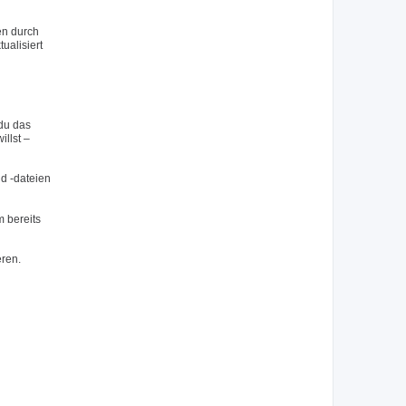
en durch
ualisiert
du das
llst –
nd -dateien
 bereits
eren.