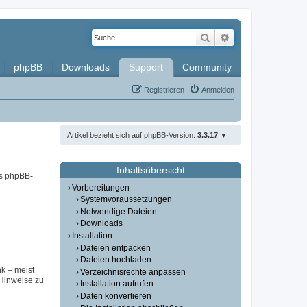
Suche
Erweiterte Such
phpBB
Downloads
Support
Community
Registrieren
Anmelden
Artikel bezieht sich auf phpBB-Version:
3.3.17
Inhaltsübersicht
es phpBB-
Vorbereitungen
Systemvoraussetzungen
Notwendige Dateien
Downloads
Installation
Dateien entpacken
Dateien hochladen
nk – meist
Verzeichnisrechte anpassen
(Hinweise zu
Installation aufrufen
Daten konvertieren