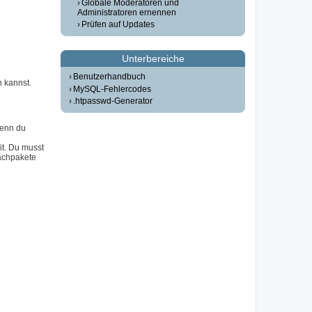
Globale Moderatoren und
Administratoren ernennen
Prüfen auf Updates
Unterbereiche
Benutzerhandbuch
n kannst.
MySQL-Fehlercodes
.htpasswd-Generator
Wenn du
it. Du musst
achpakete