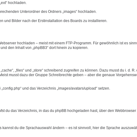
„ext“ hochladen.
tsprechenden Unterordner des Ordners „images“ hochladen.
n und Bilder nach der Erstinstallation des Boards zu installieren.
ebserver hochladen – meist mit einem FTP-Programm. Für gewöhnlich ist es sinnvo
n und den Inhalt von „phpBB3“ dort hinein zu kopieren.
ache“, „files“ und „store“ schreibend zugreifen zu können. Dazu musst du i. d. R.
eist musst dazu der Gruppe Schreibrechte geben – aber die genaue Vorgehensw
i „config.php“ und das Verzeichnis „images/avatars/upload“ setzen.
rufst du das Verzeichnis, in das du phpBB hochgeladen hast, über den Webbrowser a
ts kannst du die Sprachauswahl ändern – es ist sinnvoll, hier die Sprache auszuwä