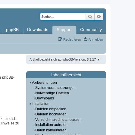
Suche
Erweiterte Such
phpBB
Downloads
Support
Community
Registrieren
Anmelden
Artikel bezieht sich auf phpBB-Version:
3.3.17
Inhaltsübersicht
es phpBB-
Vorbereitungen
Systemvoraussetzungen
Notwendige Dateien
Downloads
Installation
Dateien entpacken
Dateien hochladen
nk – meist
Verzeichnisrechte anpassen
(Hinweise zu
Installation aufrufen
Daten konvertieren