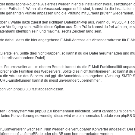
er Installations-Routine. Als erstes werden hier die Installationsvoraussetzungen g
oter Fettschrift. Wenn alle Voraussetzungen erfüllt sind, kannst du die Installation 
r Seite genannten Punkte anpassen und die Prüfung mit „Erneut prüfen“ wiederholen.
e oben). Wähle dazu zuerst den richtigen Datenbanktyp aus. Wenn du MySQL 4.1 od
r Verfügung steht, wähle diese Option aus. Den Präfix kannst du frei wählen, er s
Datenbank identisch sein und maximal sechs Zeichen lang sein.
chte dabei, dass die hier angegebene E-Mail-Adresse als Absenderadresse für E-Ma
u erstellen. Sollte dies nicht klappen, so kannst du die Datei herunterladen und mu
e bereits vorhandene Datei).
nes Forums weiter an. Im oberen Bereich kannst du die E-Mail-Funktionalität anpas
rechende Funktion des Webservers. Sollte dies nicht funktionieren, so kannst du 
u die Adresse des Servers und ggf. die Anmeldedaten angeben. (Achtung: SMTP-S
ver URL-Einstellungen kannst du meist unverändert übernehmen.
lation von phpBB 3.3 fast abgeschlossen.
nderen Forensystem wie phpBB 2.0 übernehmen möchtest. Sonst kannst du mit dem 
st keine Konvertierung notwendig, diese wird wie ein normales Update von phpBB 3
er „Konvertieren“ wechseln. Nun werden die verfügbaren Konverter angezeigt. Der 
ter können ggf. auf phpBB.de oder phpBB.com heruntergeladen werden.