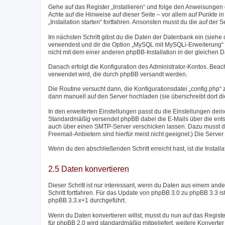
Gehe auf das Register „Installieren“ und folge den Anweisungen d
Achte auf die Hinweise auf dieser Seite – vor allem auf Punkte in r
„Installation starten“ fortfahren. Ansonsten musst du die auf de
Im nächsten Schritt gibst du die Daten der Datenbank ein (sieh
verwendest und dir die Option „MySQL mit MySQLi-Erweiterung“ zu
nicht mit dem einer anderen phpBB-Installation in der gleichen 
Danach erfolgt die Konfiguration des Administrator-Kontos. Bea
verwendet wird, die durch phpBB versandt werden.
Die Routine versucht dann, die Konfigurationsdatei „config.php“ z
dann manuell auf den Server hochladen (sie überschreibt dort di
In den erweiterten Einstellungen passt du die Einstellungen dei
Standardmäßig versendet phpBB dabei die E-Mails über die entsp
auch über einen SMTP-Server verschicken lassen. Dazu musst d
Freemail-Anbietern sind hierfür meist nicht geeignet.) Die Ser
Wenn du den abschließenden Schritt erreicht hast, ist die Instal
2.5 Daten konvertieren
Dieser Schritt ist nur interessant, wenn du Daten aus einem a
Schritt fortfahren. Für das Update von phpBB 3.0 zu phpBB 3.3 i
phpBB 3.3.x+1 durchgeführt.
Wenn du Daten konvertieren willst, musst du nun auf das Regist
für phpBB 2.0 wird standardmäßig mitgeliefert, weitere Konver