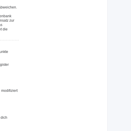
 abweichen.
tenbank
nsatz zur
as
t die
Punkte
gister
modifiziert
 dich