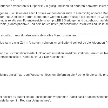
schriebene Verfahren ist für phpBB 2.0 gültig und kann für anderen Konverter leicht
geben. Die Daten des alten Forums können dabei auch in einer völlig anderen Da
ss der Pfad zum alten Forum angegeben werden. Dabei müssen die Dateien im Gege
uss relativ zum Forenverzeichnis von phpBB 3.3 erfolgen und bezieht sich auf d
s „htdocs/phpbb2/“ und dein neues unter „htdocs/forum/“ installiert sind, so laute
en willst, musst du also zuerst dein altes Forum umziehen.
Dies kann etwas Zeit in Anspruch nehmen. Anschließend solltest du die folgenden 
mit die Suchfunktion wieder funktioniert, musst du im Administrations-Bereich im Re
erstellen lassen. Siehe auch „3.7 Der Suchindex“.
nis „install“ auf dem Webserver löschen. Sofern du die Rechte für die config.php 
r solltest du zuerst einige Einstellungen vornehmen, damit das Forum passend für
Einstellungen im Register „Allgemeines“.