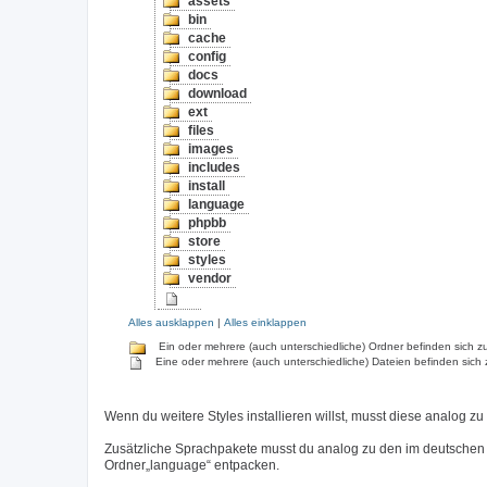
assets
bin
cache
config
docs
download
ext
files
images
includes
install
language
phpbb
store
styles
vendor
Alles ausklappen
|
Alles einklappen
Ein oder mehrere (auch unterschiedliche) Ordner befinden sich zu
Eine oder mehrere (auch unterschiedliche) Dateien befinden sich 
Wenn du weitere Styles installieren willst, musst diese analog zu
Zusätzliche Sprachpakete musst du analog zu den im deutschen
Ordner„language“ entpacken.