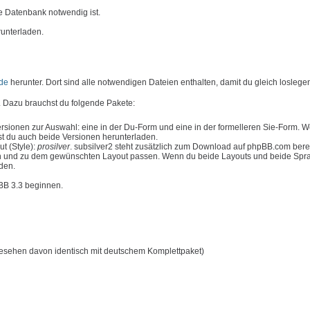
e Datenbank notwendig ist.
runterladen.
de
herunter. Dort sind alle notwendigen Dateien enthalten, damit du gleich loslege
 Dazu brauchst du folgende Pakete:
rsionen zur Auswahl: eine in der Du-Form und eine in der formelleren Sie-Form. 
t du auch beide Versionen herunterladen.
t (Style):
prosilver
. subsilver2 steht zusätzlich zum Download auf phpBB.com bere
n und zu dem gewünschten Layout passen. Wenn du beide Layouts und beide Spr
aden.
pBB 3.3 beginnen.
esehen davon identisch mit deutschem Komplettpaket)