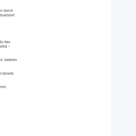
en durch
ualisiert
du das
llst –
nd -dateien
 bereits
eren.