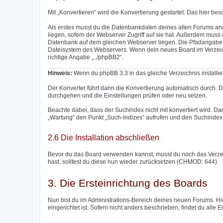
Mit „Konvertieren“ wird die Konvertierung gestartet. Das hier be
Als erstes musst du die Datenbankdaten deines alten Forums an
liegen, sofern der Webserver Zugriff auf sie hat. Außerdem mu
Datenbank auf dem gleichen Webserver liegen. Die Pfadangabe m
Dateisystem des Webservers. Wenn dein neues Board im Verzeichni
richtige Angabe „../phpBB2“.
Hinweis:
Wenn du phpBB 3.3 in das gleiche Verzeichnis installier
Der Konverter führt dann die Konvertierung automatisch durch. 
durchgehen und die Einstellungen prüfen oder neu setzen.
Beachte dabei, dass der Suchindex nicht mit konvertiert wird. Da
„Wartung“ den Punkt „Such-Indizes“ aufrufen und den Suchindex 
2.6 Die Installation abschließen
Bevor du das Board verwenden kannst, musst du noch das Verzeich
hast, solltest du diese nun wieder zurücksetzen (CHMOD: 644).
3. Die Ersteinrichtung des Boards
Nun bist du im Administrations-Bereich deines neuen Forums. Hie
eingerichtet ist. Sofern nicht anders beschrieben, findet du alle 