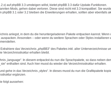
3.2.x) auf phpBB 3.3 umsteigen willst, bietet phpBB 3.3 dafür Update-Funktionen.
annten Mods, gehen dabei verloren. Diese sind nicht mit 3.3 kompatibel. Sie wurd
n phpBB 3.1 oder 3.2 bleiben die Erweiterungen erhalten, sollten aber ebenfalls akt
eichnis anlegst, in dem du die heruntergeladenen Pakete entpacken kannst. Wenn 
 auspacken. Ansonsten – oder wenn du weitere Sprachen oder Styles installieren wi
mmenstellen.
Extrahiere das Verzeichnis „phpBB3“ des Paketes inkl. aller Unterverzeichnisse u
ie Verzeichnisstruktur erhalten bleibt.
chnis „language“. In diesem entpackst du nun die Sprachpakete, so dass neben dem
ie“ enthalten sind. Auch hier musst du wieder die Verzeichnisstruktur erhalten.
d gehe in das Verzeichnis „styles“. In dieses musst du nun die Grafikpakete kopi
isstruktur ergänzen.
ie folgt aussehen: