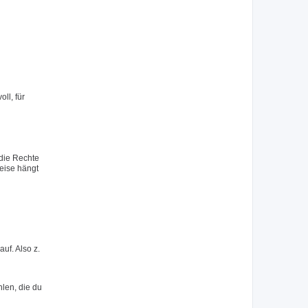
ll, für
 die Rechte
eise hängt
uf. Also z.
hlen, die du