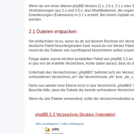
Wenn du von einer älteren phpBB Version (2.x, 3.0.x, 3.1.x oder 
Veränderungen aus 2.x und 3.0.x, also Modifikationen, die sogen
Erweiterungen (Extensions) in 3.1.x ersetzt. Bei einem Update vo
werden.
2.1 Dateien entpacken
Am einfachsten ist es, wenn du dir auf deinem Rechner ein Verz
deutsche Paket heruntergeladen hast, musst du nur dieses Paket
musst du die Dateien wie nachfolgend beschrieben selbst zusa
Fange dabei zuerst mit dem kompletten Paket von phpBB 3.3 an. 
in das von dir erstellte Verzeichnis. Achte dabei darauf, dass du d
Unterhalb des Verzeichnisses „phpBB3“ befindet sich ein Verzei
vorhandenen Verzeichnis „en“ die Verzeichnisse „de“ bzw. „de_x_s
Gehe nun wieder eine Ebene hoch in das Verzeichnis „phpBB3“ un
Beachte bitte, dass die Pakete die bereits vorhandene Verzeichn
Wenn du alle Pakete verwendest, sollte die Verzeichnisstruktur w
phpBB 3.3 Verzeichnis-Struktur (interaktiv)
Alles ausklappen
|
Alles einklappen
adm