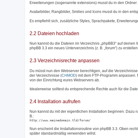
Erweiterungen (sogenannte extensions) musst du in den Ordner 
Avatarbilder, Rangbilder, Smilies und Icons musst du in den en
Es empfiehlt sich, zusätzliche Styles, Sprachpakete, Erweiterunge
2.2 Dateien hochladen
Nun kannst du die Dateien im Verzeichnis „phpBB3“ auf deinen W
phpBB 3.3 ein neues Unterverzeichnis (z. B. „forum“) zu erstelle
2.3 Verzeichnisrechte anpassen
Du müsst nun den Webserver berechtigen, auf die Verzeichnisse „c
der Verzeichnisse (
CHMOD
) mit dem FTP-Programm anpassen. M
von der Einrichtung eures Webservers ab.
Idealerweise solltest du entsprechende Rechte auch für die Date
2.4 Installation aufrufen
Nun kannst du mit der eigentlichen Installation beginnen. Dazu 
B.:
http://www.meinedomain.tld/forum/
Nun erscheint die Installationsroutine von phpBB 3.3. Oben rech
später standardmäßig verwenden willst.