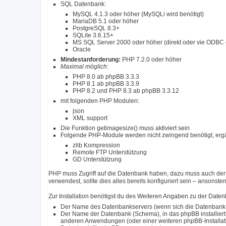
SQL Datenbank:
MySQL 4.1.3 oder höher (MySQLi wird benötigt)
MariaDB 5.1 oder höher
PostgreSQL 8.3+
SQLite 3.6.15+
MS SQL Server 2000 oder höher (direkt oder vie ODBC 
Oracle
Mindestanforderung:
PHP 7.2.0 oder höher
Maximal möglich
:
PHP 8.0 ab phpBB 3.3.3
PHP 8.1 ab phpBB 3.3.9
PHP 8.2 und PHP 8.3 ab phpBB 3.3.12
mit folgenden PHP Modulen:
json
XML support
Die Funktion getimagesize() muss aktiviert sein
Folgende PHP-Module werden nicht zwingend benötigt, ergä
zlib Kompression
Remote FTP Unterstützung
GD Unterstützung
PHP muss Zugriff auf die Datenbank haben, dazu muss auch der r
verwendest, sollte dies alles bereits konfiguriert sein – ansonst
Zur Installation benötigst du des Weiteren Angaben zu der Date
Der Name des Datenbankservers (wenn sich die Datenbank auf
Der Name der Datenbank (Schema), in das phpBB installiert 
anderen Anwendungen (oder einer weiteren phpBB-Installation