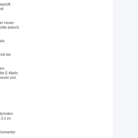
eprüft.
mit
er neuer
ollte jedoch
ils
sst sie
sen.
die E-Mails
erver von
nächsten
.3.x zu
Konverter