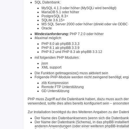
SQL Datenbank:
MySQL 4.1.3 oder höher (MySQLi wird benötigt)
MariaDB 5.1 oder höher
PostgreSQL 8.3+
SQLite 3.6.15+
MS SQL Server 2000 oder höher (direkt oder vie ODBC 
Oracle
Mindestanforderung:
PHP 7.2.0 oder höher
Maximal möglich
:
PHP 8.0 ab phpBB 3.3.3
PHP 8.1 ab phpBB 3.3.9
PHP 8.2 und PHP 8.3 ab phpBB 3.3.12
mit folgenden PHP Modulen:
json
XML support
Die Funktion getimagesize() muss aktiviert sein
Folgende PHP-Module werden nicht zwingend benötigt, ergä
zlib Kompression
Remote FTP Unterstützung
GD Unterstützung
PHP muss Zugriff auf die Datenbank haben, dazu muss auch der r
verwendest, sollte dies alles bereits konfiguriert sein – ansonst
Zur Installation benötigst du des Weiteren Angaben zu der Date
Der Name des Datenbankservers (wenn sich die Datenbank auf
Der Name der Datenbank (Schema), in das phpBB installiert 
anderen Anwendungen (oder einer weiteren phpBB-Installation