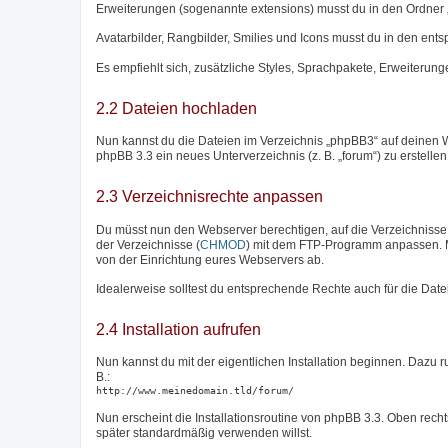
Erweiterungen (sogenannte extensions) musst du in den Ordner 
Avatarbilder, Rangbilder, Smilies und Icons musst du in den en
Es empfiehlt sich, zusätzliche Styles, Sprachpakete, Erweiterunge
2.2 Dateien hochladen
Nun kannst du die Dateien im Verzeichnis „phpBB3“ auf deinen W
phpBB 3.3 ein neues Unterverzeichnis (z. B. „forum“) zu erstelle
2.3 Verzeichnisrechte anpassen
Du müsst nun den Webserver berechtigen, auf die Verzeichnisse „c
der Verzeichnisse (
CHMOD
) mit dem FTP-Programm anpassen. M
von der Einrichtung eures Webservers ab.
Idealerweise solltest du entsprechende Rechte auch für die Date
2.4 Installation aufrufen
Nun kannst du mit der eigentlichen Installation beginnen. Dazu 
B.:
http://www.meinedomain.tld/forum/
Nun erscheint die Installationsroutine von phpBB 3.3. Oben rech
später standardmäßig verwenden willst.