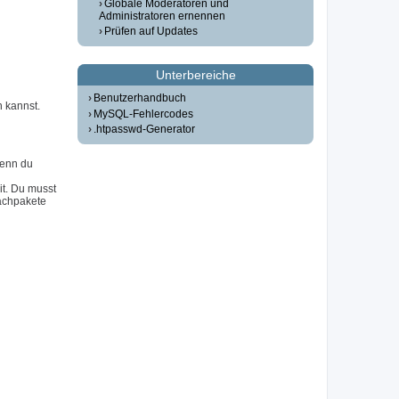
Globale Moderatoren und
Administratoren ernennen
Prüfen auf Updates
Unterbereiche
Benutzerhandbuch
n kannst.
MySQL-Fehlercodes
.htpasswd-Generator
Wenn du
it. Du musst
achpakete