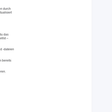
en durch
ualisiert
du das
llst –
nd -dateien
 bereits
eren.