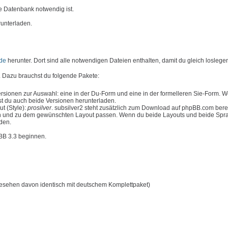
e Datenbank notwendig ist.
runterladen.
de
herunter. Dort sind alle notwendigen Dateien enthalten, damit du gleich loslege
 Dazu brauchst du folgende Pakete:
rsionen zur Auswahl: eine in der Du-Form und eine in der formelleren Sie-Form. 
t du auch beide Versionen herunterladen.
t (Style):
prosilver
. subsilver2 steht zusätzlich zum Download auf phpBB.com bere
n und zu dem gewünschten Layout passen. Wenn du beide Layouts und beide Spr
aden.
pBB 3.3 beginnen.
esehen davon identisch mit deutschem Komplettpaket)