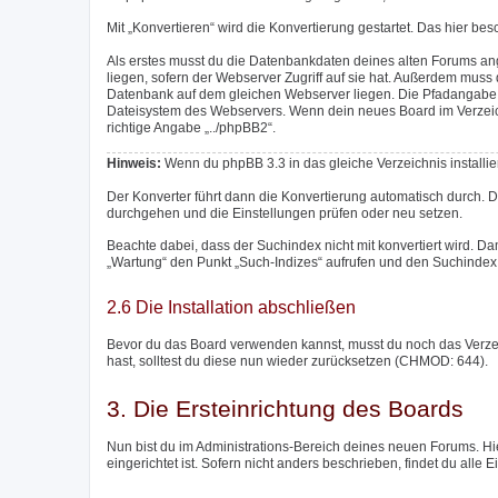
Mit „Konvertieren“ wird die Konvertierung gestartet. Das hier be
Als erstes musst du die Datenbankdaten deines alten Forums an
liegen, sofern der Webserver Zugriff auf sie hat. Außerdem mu
Datenbank auf dem gleichen Webserver liegen. Die Pfadangabe m
Dateisystem des Webservers. Wenn dein neues Board im Verzeichni
richtige Angabe „../phpBB2“.
Hinweis:
Wenn du phpBB 3.3 in das gleiche Verzeichnis installier
Der Konverter führt dann die Konvertierung automatisch durch. 
durchgehen und die Einstellungen prüfen oder neu setzen.
Beachte dabei, dass der Suchindex nicht mit konvertiert wird. Da
„Wartung“ den Punkt „Such-Indizes“ aufrufen und den Suchindex 
2.6 Die Installation abschließen
Bevor du das Board verwenden kannst, musst du noch das Verzeich
hast, solltest du diese nun wieder zurücksetzen (CHMOD: 644).
3. Die Ersteinrichtung des Boards
Nun bist du im Administrations-Bereich deines neuen Forums. Hie
eingerichtet ist. Sofern nicht anders beschrieben, findet du alle 