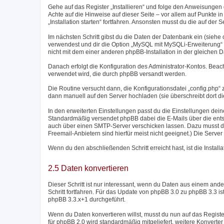
Gehe auf das Register „Installieren“ und folge den Anweisungen d
Achte auf die Hinweise auf dieser Seite – vor allem auf Punkte in r
„Installation starten“ fortfahren. Ansonsten musst du die auf de
Im nächsten Schritt gibst du die Daten der Datenbank ein (sieh
verwendest und dir die Option „MySQL mit MySQLi-Erweiterung“ zu
nicht mit dem einer anderen phpBB-Installation in der gleichen 
Danach erfolgt die Konfiguration des Administrator-Kontos. Bea
verwendet wird, die durch phpBB versandt werden.
Die Routine versucht dann, die Konfigurationsdatei „config.php“ z
dann manuell auf den Server hochladen (sie überschreibt dort di
In den erweiterten Einstellungen passt du die Einstellungen dei
Standardmäßig versendet phpBB dabei die E-Mails über die entsp
auch über einen SMTP-Server verschicken lassen. Dazu musst d
Freemail-Anbietern sind hierfür meist nicht geeignet.) Die Ser
Wenn du den abschließenden Schritt erreicht hast, ist die Instal
2.5 Daten konvertieren
Dieser Schritt ist nur interessant, wenn du Daten aus einem a
Schritt fortfahren. Für das Update von phpBB 3.0 zu phpBB 3.3 i
phpBB 3.3.x+1 durchgeführt.
Wenn du Daten konvertieren willst, musst du nun auf das Regist
für phpBB 2.0 wird standardmäßig mitgeliefert, weitere Konver