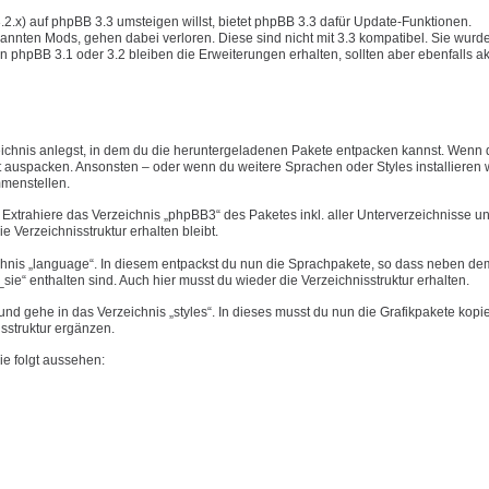
3.2.x) auf phpBB 3.3 umsteigen willst, bietet phpBB 3.3 dafür Update-Funktionen.
annten Mods, gehen dabei verloren. Diese sind nicht mit 3.3 kompatibel. Sie wurd
n phpBB 3.1 oder 3.2 bleiben die Erweiterungen erhalten, sollten aber ebenfalls akt
eichnis anlegst, in dem du die heruntergeladenen Pakete entpacken kannst. Wenn 
 auspacken. Ansonsten – oder wenn du weitere Sprachen oder Styles installieren wi
mmenstellen.
Extrahiere das Verzeichnis „phpBB3“ des Paketes inkl. aller Unterverzeichnisse u
ie Verzeichnisstruktur erhalten bleibt.
chnis „language“. In diesem entpackst du nun die Sprachpakete, so dass neben dem
ie“ enthalten sind. Auch hier musst du wieder die Verzeichnisstruktur erhalten.
d gehe in das Verzeichnis „styles“. In dieses musst du nun die Grafikpakete kopi
isstruktur ergänzen.
ie folgt aussehen: