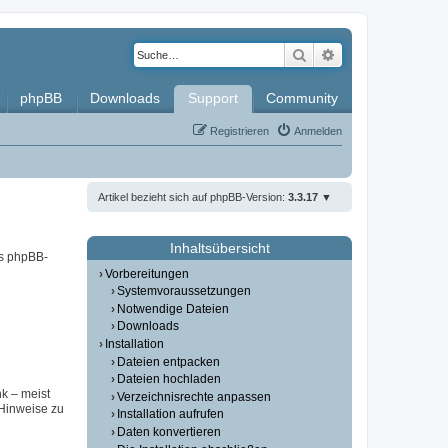
Suche
Erweiterte Such
phpBB
Downloads
Support
Community
Registrieren
Anmelden
Artikel bezieht sich auf phpBB-Version:
3.3.17
Inhaltsübersicht
es phpBB-
Vorbereitungen
Systemvoraussetzungen
Notwendige Dateien
Downloads
Installation
Dateien entpacken
Dateien hochladen
nk – meist
Verzeichnisrechte anpassen
(Hinweise zu
Installation aufrufen
Daten konvertieren