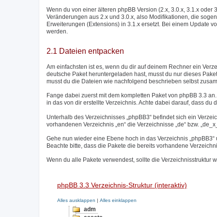
Wenn du von einer älteren phpBB Version (2.x, 3.0.x, 3.1.x oder 
Veränderungen aus 2.x und 3.0.x, also Modifikationen, die sogen
Erweiterungen (Extensions) in 3.1.x ersetzt. Bei einem Update vo
werden.
2.1 Dateien entpacken
Am einfachsten ist es, wenn du dir auf deinem Rechner ein Verz
deutsche Paket heruntergeladen hast, musst du nur dieses Paket
musst du die Dateien wie nachfolgend beschrieben selbst zusa
Fange dabei zuerst mit dem kompletten Paket von phpBB 3.3 an. 
in das von dir erstellte Verzeichnis. Achte dabei darauf, dass du d
Unterhalb des Verzeichnisses „phpBB3“ befindet sich ein Verzei
vorhandenen Verzeichnis „en“ die Verzeichnisse „de“ bzw. „de_x_s
Gehe nun wieder eine Ebene hoch in das Verzeichnis „phpBB3“ un
Beachte bitte, dass die Pakete die bereits vorhandene Verzeichn
Wenn du alle Pakete verwendest, sollte die Verzeichnisstruktur w
phpBB 3.3 Verzeichnis-Struktur (interaktiv)
Alles ausklappen
|
Alles einklappen
adm