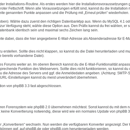
er Installations-Routine. Als erstes werden hier die Installationsvoraussetzungen g
oter Fettschrift. Wenn alle Voraussetzungen erfüllt sind, kannst du die Installation 
r Seite genannten Punkte anpassen und die Prüfung mit „Erneut prüfen“ wiederholen.
e oben). Wähle dazu zuerst den richtigen Datenbanktyp aus. Wenn du MySQL 4.1 od
r Verfügung steht, wähle diese Option aus. Den Präfix kannst du frei wählen, er s
Datenbank identisch sein und maximal sechs Zeichen lang sein.
chte dabei, dass die hier angegebene E-Mail-Adresse als Absenderadresse für E-Ma
u erstellen. Sollte dies nicht klappen, so kannst du die Datei herunterladen und mu
e bereits vorhandene Datei).
nes Forums weiter an. Im oberen Bereich kannst du die E-Mail-Funktionalität anpas
rechende Funktion des Webservers. Sollte dies nicht funktionieren, so kannst du 
u die Adresse des Servers und ggf. die Anmeldedaten angeben. (Achtung: SMTP-S
ver URL-Einstellungen kannst du meist unverändert übernehmen.
lation von phpBB 3.3 fast abgeschlossen.
nderen Forensystem wie phpBB 2.0 übernehmen möchtest. Sonst kannst du mit dem 
st keine Konvertierung notwendig, diese wird wie ein normales Update von phpBB 3
er „Konvertieren“ wechseln. Nun werden die verfügbaren Konverter angezeigt. Der 
ter können ggf. auf phpBB.de oder phpBB.com heruntergeladen werden.