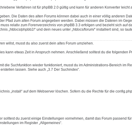
schriebene Verfahren ist für phpBB 2.0 gültig und kann für anderen Konverter leicht
geben. Die Daten des alten Forums können dabei auch in einer völlig anderen Da
ss der Pfad zum alten Forum angegeben werden. Dabei müssen die Dateien im Gege
uss relativ zum Forenverzeichnis von phpBB 3.3 erfolgen und bezieht sich auf d
s „htdocs/phpbb2/“ und dein neues unter „htdocs/forum/“ installiert sind, so laute
en willst, musst du also zuerst dein altes Forum umziehen.
Dies kann etwas Zeit in Anspruch nehmen. Anschließend solltest du die folgenden 
mit die Suchfunktion wieder funktioniert, musst du im Administrations-Bereich im Re
erstellen lassen. Siehe auch „3.7 Der Suchindex“.
nis „install“ auf dem Webserver löschen. Sofern du die Rechte für die config.php 
r solltest du zuerst einige Einstellungen vornehmen, damit das Forum passend für
Einstellungen im Register „Allgemeines“.