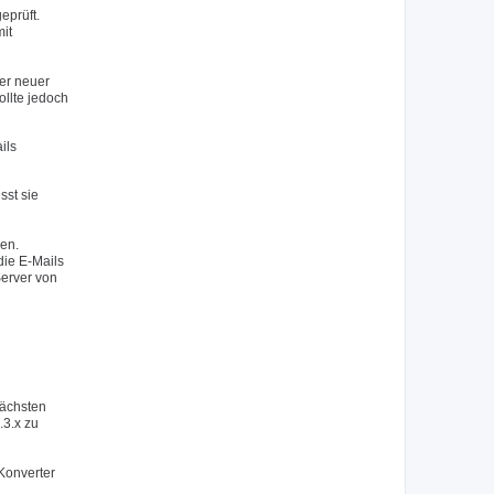
eprüft.
mit
er neuer
ollte jedoch
ils
sst sie
sen.
die E-Mails
erver von
nächsten
.3.x zu
Konverter