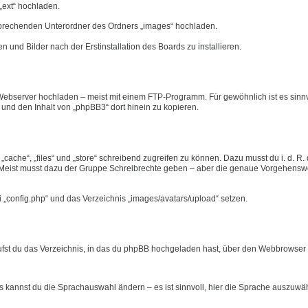
„ext“ hochladen.
tsprechenden Unterordner des Ordners „images“ hochladen.
n und Bilder nach der Erstinstallation des Boards zu installieren.
ebserver hochladen – meist mit einem FTP-Programm. Für gewöhnlich ist es sinnvo
n und den Inhalt von „phpBB3“ dort hinein zu kopieren.
ache“, „files“ und „store“ schreibend zugreifen zu können. Dazu musst du i. d. R.
eist musst dazu der Gruppe Schreibrechte geben – aber die genaue Vorgehensw
i „config.php“ und das Verzeichnis „images/avatars/upload“ setzen.
rufst du das Verzeichnis, in das du phpBB hochgeladen hast, über den Webbrowser a
ts kannst du die Sprachauswahl ändern – es ist sinnvoll, hier die Sprache auszuwä