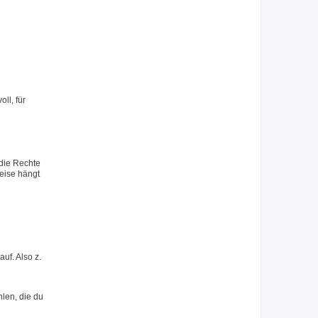
ll, für
 die Rechte
eise hängt
uf. Also z.
hlen, die du