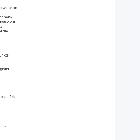
 abweichen.
tenbank
nsatz zur
as
t die
Punkte
gister
modifiziert
 dich