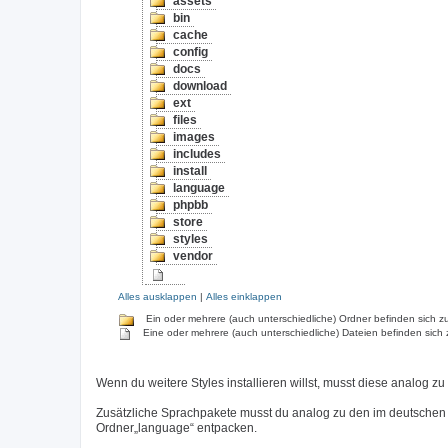
assets
bin
cache
config
docs
download
ext
files
images
includes
install
language
phpbb
store
styles
vendor
Alles ausklappen
|
Alles einklappen
Ein oder mehrere (auch unterschiedliche) Ordner befinden sich zu
Eine oder mehrere (auch unterschiedliche) Dateien befinden sich 
Wenn du weitere Styles installieren willst, musst diese analog zu
Zusätzliche Sprachpakete musst du analog zu den im deutschen
Ordner„language“ entpacken.