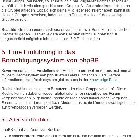
Ist die Gruppe „Versteckt“, so ist sie nur für ihre Mitglieder sichtbar, ansonsten
verhält sie sich wie eine geschlossene Gruppe. Mit Absenden kannst du dann
die Gruppe anlegen. Sobald sich deine Mitglieder registriert haben, kannst du
sie den Gruppen zuweisen, indem du den Punkt „Mitglieder“ der jeweiligen
Gruppe aufrufst.
Beachte:
Gruppen eignen sich später vor allem dazu, Benutzern
zusätzliche
Rechte zu geben. Das verweigern von Rechten durch Gruppen ist nur
eingeschränkt möglich (siehe dazu auch: 5.2 Rechtestufen)
5. Eine Einführung in das
Berechtigungssystem von phpBB
Bevor wir nun an die Einstellung der Rechte gehen, wollen wir uns erst einmal
mit dem Rechtesystem von phpBB etwas vertraut machen. Detailliertere
Informationen zum Rechtesystem gibt es auch in der
Knowledge Base
.
Rechte sind immer mit einem
Benutzer
oder einer
Gruppe
verknüpft. Diese
Rechte können dabei entweder
global
oder für ein
spezifisches Forum
vergeben werden. Allgemeine Rechte werden dabei immer global vergeben,
Forenrechte immer forenspezifisch. Moderationsrechte können sowohl global als
auf forenbezogen vergeben werden.
5.1 Arten von Rechten
phpBB kennt vier Arten von Rechten:
Administratorrechte
ermöglichen die Nutzung bestimmter Funktionen im