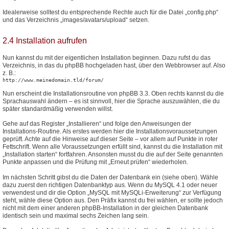
Idealerweise solltest du entsprechende Rechte auch für die Datei „config.php“
und das Verzeichnis „images/avatars/upload“ setzen.
2.4 Installation aufrufen
Nun kannst du mit der eigentlichen Installation beginnen. Dazu rufst du das
Verzeichnis, in das du phpBB hochgeladen hast, über den Webbrowser auf. Also
z. B.:
http://www.meinedomain.tld/forum/
Nun erscheint die Installationsroutine von phpBB 3.3. Oben rechts kannst du die
Sprachauswahl ändern – es ist sinnvoll, hier die Sprache auszuwählen, die du
später standardmäßig verwenden willst.
Gehe auf das Register „Installieren“ und folge den Anweisungen der
Installations-Routine. Als erstes werden hier die Installationsvoraussetzungen
geprüft. Achte auf die Hinweise auf dieser Seite – vor allem auf Punkte in roter
Fettschrift. Wenn alle Voraussetzungen erfüllt sind, kannst du die Installation mit
„Installation starten“ fortfahren. Ansonsten musst du die auf der Seite genannten
Punkte anpassen und die Prüfung mit „Erneut prüfen“ wiederholen.
Im nächsten Schritt gibst du die Daten der Datenbank ein (siehe oben). Wähle
dazu zuerst den richtigen Datenbanktyp aus. Wenn du MySQL 4.1 oder neuer
verwendest und dir die Option „MySQL mit MySQLi-Erweiterung“ zur Verfügung
steht, wähle diese Option aus. Den Präfix kannst du frei wählen, er sollte jedoch
nicht mit dem einer anderen phpBB-Installation in der gleichen Datenbank
identisch sein und maximal sechs Zeichen lang sein.