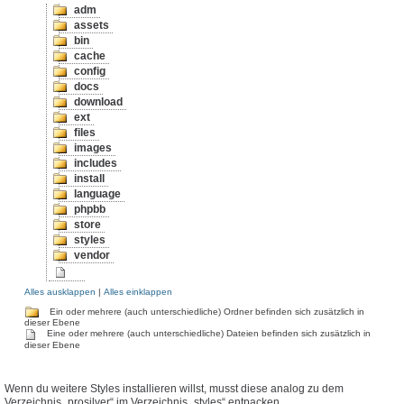
adm
assets
bin
cache
config
docs
download
ext
files
images
includes
install
language
phpbb
store
styles
vendor
Alles ausklappen
|
Alles einklappen
Ein oder mehrere (auch unterschiedliche) Ordner befinden sich zusätzlich in
dieser Ebene
Eine oder mehrere (auch unterschiedliche) Dateien befinden sich zusätzlich in
dieser Ebene
Wenn du weitere Styles installieren willst, musst diese analog zu dem
Verzeichnis „prosilver“ im Verzeichnis „styles“ entpacken.