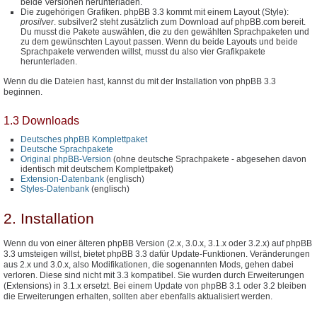
beide Versionen herunterladen.
Die zugehörigen Grafiken. phpBB 3.3 kommt mit einem Layout (Style):
prosilver
. subsilver2 steht zusätzlich zum Download auf phpBB.com bereit.
Du musst die Pakete auswählen, die zu den gewählten Sprachpaketen und
zu dem gewünschten Layout passen. Wenn du beide Layouts und beide
Sprachpakete verwenden willst, musst du also vier Grafikpakete
herunterladen.
Wenn du die Dateien hast, kannst du mit der Installation von phpBB 3.3
beginnen.
1.3 Downloads
Deutsches phpBB Komplettpaket
Deutsche Sprachpakete
Original phpBB-Version
(ohne deutsche Sprachpakete - abgesehen davon
identisch mit deutschem Komplettpaket)
Extension-Datenbank
(englisch)
Styles-Datenbank
(englisch)
2. Installation
Wenn du von einer älteren phpBB Version (2.x, 3.0.x, 3.1.x oder 3.2.x) auf phpBB
3.3 umsteigen willst, bietet phpBB 3.3 dafür Update-Funktionen. Veränderungen
aus 2.x und 3.0.x, also Modifikationen, die sogenannten Mods, gehen dabei
verloren. Diese sind nicht mit 3.3 kompatibel. Sie wurden durch Erweiterungen
(Extensions) in 3.1.x ersetzt. Bei einem Update von phpBB 3.1 oder 3.2 bleiben
die Erweiterungen erhalten, sollten aber ebenfalls aktualisiert werden.