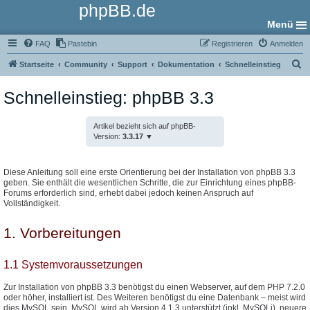
phpBB.de
Menü
FAQ
Pastebin
Registrieren
Anmelden
S
Startseite
Community
Support
Dokumentation
Schnelleinstieg
u
Schnelleinstieg: phpBB 3.3
c
h
Artikel bezieht sich auf phpBB-
e
Version:
3.3.17
Diese Anleitung soll eine erste Orientierung bei der Installation von phpBB 3.3
geben. Sie enthält die wesentlichen Schritte, die zur Einrichtung eines phpBB-
Forums erforderlich sind, erhebt dabei jedoch keinen Anspruch auf
Vollständigkeit.
1. Vorbereitungen
1.1 Systemvoraussetzungen
Zur Installation von phpBB 3.3 benötigst du einen Webserver, auf dem PHP 7.2.0
oder höher, installiert ist. Des Weiteren benötigst du eine Datenbank – meist wird
dies MySQL sein. MySQL wird ab Version 4.1.3 unterstützt (inkl. MySQLi), neuere