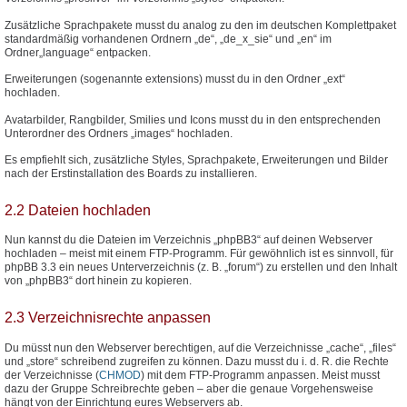
Zusätzliche Sprachpakete musst du analog zu den im deutschen Komplettpaket
standardmäßig vorhandenen Ordnern „de“, „de_x_sie“ und „en“ im
Ordner„language“ entpacken.
Erweiterungen (sogenannte extensions) musst du in den Ordner „ext“
hochladen.
Avatarbilder, Rangbilder, Smilies und Icons musst du in den entsprechenden
Unterordner des Ordners „images“ hochladen.
Es empfiehlt sich, zusätzliche Styles, Sprachpakete, Erweiterungen und Bilder
nach der Erstinstallation des Boards zu installieren.
2.2 Dateien hochladen
Nun kannst du die Dateien im Verzeichnis „phpBB3“ auf deinen Webserver
hochladen – meist mit einem FTP-Programm. Für gewöhnlich ist es sinnvoll, für
phpBB 3.3 ein neues Unterverzeichnis (z. B. „forum“) zu erstellen und den Inhalt
von „phpBB3“ dort hinein zu kopieren.
2.3 Verzeichnisrechte anpassen
Du müsst nun den Webserver berechtigen, auf die Verzeichnisse „cache“, „files“
und „store“ schreibend zugreifen zu können. Dazu musst du i. d. R. die Rechte
der Verzeichnisse (
CHMOD
) mit dem FTP-Programm anpassen. Meist musst
dazu der Gruppe Schreibrechte geben – aber die genaue Vorgehensweise
hängt von der Einrichtung eures Webservers ab.