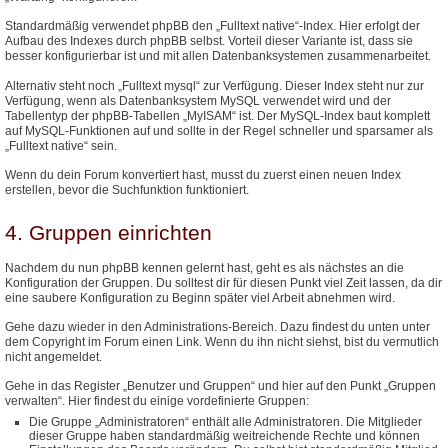
Standardmäßig verwendet phpBB den „Fulltext native“-Index. Hier erfolgt der
Aufbau des Indexes durch phpBB selbst. Vorteil dieser Variante ist, dass sie
besser konfigurierbar ist und mit allen Datenbanksystemen zusammenarbeitet.
Alternativ steht noch „Fulltext mysql“ zur Verfügung. Dieser Index steht nur zur
Verfügung, wenn als Datenbanksystem MySQL verwendet wird und der
Tabellentyp der phpBB-Tabellen „MyISAM“ ist. Der MySQL-Index baut komplett
auf MySQL-Funktionen auf und sollte in der Regel schneller und sparsamer als
„Fulltext native“ sein.
Wenn du dein Forum konvertiert hast, musst du zuerst einen neuen Index
erstellen, bevor die Suchfunktion funktioniert.
4. Gruppen einrichten
Nachdem du nun phpBB kennen gelernt hast, geht es als nächstes an die
Konfiguration der Gruppen. Du solltest dir für diesen Punkt viel Zeit lassen, da dir
eine saubere Konfiguration zu Beginn später viel Arbeit abnehmen wird.
Gehe dazu wieder in den Administrations-Bereich. Dazu findest du unten unter
dem Copyright im Forum einen Link. Wenn du ihn nicht siehst, bist du vermutlich
nicht angemeldet.
Gehe in das Register „Benutzer und Gruppen“ und hier auf den Punkt „Gruppen
verwalten“. Hier findest du einige vordefinierte Gruppen:
Die Gruppe „Administratoren“ enthält alle Administratoren. Die Mitglieder
dieser Gruppe haben standardmäßig weitreichende Rechte und können