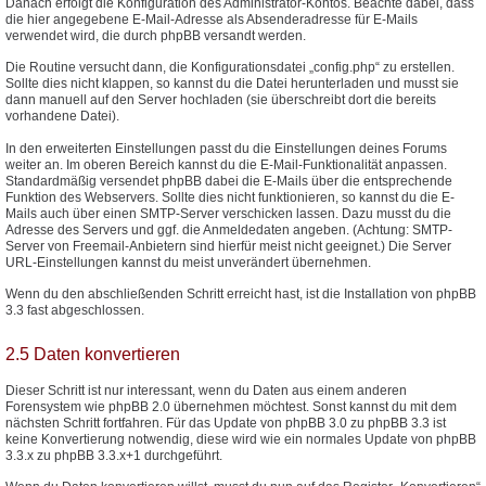
Danach erfolgt die Konfiguration des Administrator-Kontos. Beachte dabei, dass
die hier angegebene E-Mail-Adresse als Absenderadresse für E-Mails
verwendet wird, die durch phpBB versandt werden.
Die Routine versucht dann, die Konfigurationsdatei „config.php“ zu erstellen.
Sollte dies nicht klappen, so kannst du die Datei herunterladen und musst sie
dann manuell auf den Server hochladen (sie überschreibt dort die bereits
vorhandene Datei).
In den erweiterten Einstellungen passt du die Einstellungen deines Forums
weiter an. Im oberen Bereich kannst du die E-Mail-Funktionalität anpassen.
Standardmäßig versendet phpBB dabei die E-Mails über die entsprechende
Funktion des Webservers. Sollte dies nicht funktionieren, so kannst du die E-
Mails auch über einen SMTP-Server verschicken lassen. Dazu musst du die
Adresse des Servers und ggf. die Anmeldedaten angeben. (Achtung: SMTP-
Server von Freemail-Anbietern sind hierfür meist nicht geeignet.) Die Server
URL-Einstellungen kannst du meist unverändert übernehmen.
Wenn du den abschließenden Schritt erreicht hast, ist die Installation von phpBB
3.3 fast abgeschlossen.
2.5 Daten konvertieren
Dieser Schritt ist nur interessant, wenn du Daten aus einem anderen
Forensystem wie phpBB 2.0 übernehmen möchtest. Sonst kannst du mit dem
nächsten Schritt fortfahren. Für das Update von phpBB 3.0 zu phpBB 3.3 ist
keine Konvertierung notwendig, diese wird wie ein normales Update von phpBB
3.3.x zu phpBB 3.3.x+1 durchgeführt.