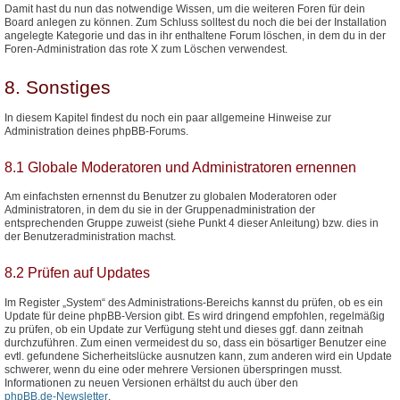
Damit hast du nun das notwendige Wissen, um die weiteren Foren für dein
Board anlegen zu können. Zum Schluss solltest du noch die bei der Installation
angelegte Kategorie und das in ihr enthaltene Forum löschen, in dem du in der
Foren-Administration das rote X zum Löschen verwendest.
8. Sonstiges
In diesem Kapitel findest du noch ein paar allgemeine Hinweise zur
Administration deines phpBB-Forums.
8.1 Globale Moderatoren und Administratoren ernennen
Am einfachsten ernennst du Benutzer zu globalen Moderatoren oder
Administratoren, in dem du sie in der Gruppenadministration der
entsprechenden Gruppe zuweist (siehe Punkt 4 dieser Anleitung) bzw. dies in
der Benutzeradministration machst.
8.2 Prüfen auf Updates
Im Register „System“ des Administrations-Bereichs kannst du prüfen, ob es ein
Update für deine phpBB-Version gibt. Es wird dringend empfohlen, regelmäßig
zu prüfen, ob ein Update zur Verfügung steht und dieses ggf. dann zeitnah
durchzuführen. Zum einen vermeidest du so, dass ein bösartiger Benutzer eine
evtl. gefundene Sicherheitslücke ausnutzen kann, zum anderen wird ein Update
schwerer, wenn du eine oder mehrere Versionen überspringen musst.
Informationen zu neuen Versionen erhältst du auch über den
phpBB.de-Newsletter
.