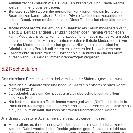
Administrations-Bereich wie z. B. die Benutzerverwaltung. Diese Rechte
werden immer global vergeben.
Benutzerrechte
steuern die generellen Funktionen, die ein Benutzer im
Board nutzen kann – also z. B., ob er Private Nachrichten versenden oder
seinen Benutzernamen ändern kann. Diese Rechte sind ebenfalls immer
global.
Moderationsrechte
steuern, ob ein Benutzer ein Forum moderieren kann,
also z. B. Beiträge anderer Benutzer löschen oder Themen verschieben
kann. Moderationsrechte können entweder für ein spezifisches Forum oder
global für das ganze Forum vergeben werden (Globale Moderatoren). Ein
paar der Moderationsrechte sind grundsätzlich global; diese sind im
Administrations-Bereich mit einem entsprechenden Hinweis versehen.
Forenrechte
steuern, welche Funktionen ein Benutzer in einem Forum
nutzen kann. Sie werden immer forenbezogen vergeben.
5.2 Rechtestufen
Den einzelnen Rechten können drei verschiedene Stufen zugewiesen werden:
Nein
ist die Standardstufe und bedeutet, dass ein entsprechendes Recht
nicht gesetzt ist.
Ja
bedeutet, dass ein Recht gesetzt ist. Ja überschreibt ein auf „Nein“
gesetztes Recht.
Nie
bedeutet, dass ein Recht immer verweigert wird. „Nie“ hat die höchste
Priorität im Rechtesystem und überschreibt alle anderen Stufen – also selbst
ein „Ja“. Es ist absolut und kann nicht weiter überschrieben werden.
Allerdings gibt es zwei Ausnahmen, die beachtet werden müssen:
Moderationsrechte können sowohl forenbezogen als auch global vergeben
werden. Dabei werden beide Rechte getrennt geprüft – und es reicht aus,
wenn ein Recht gewährt wird. Ein forenbezogenes „Nie“ überschreibt also