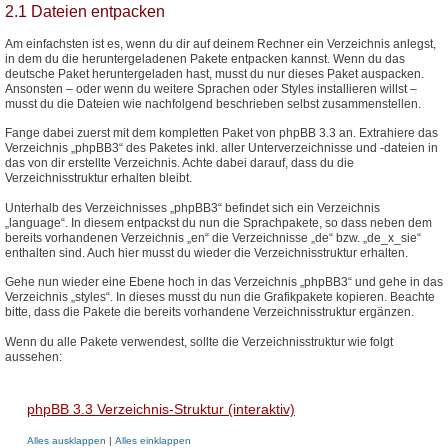
2.1 Dateien entpacken
Am einfachsten ist es, wenn du dir auf deinem Rechner ein Verzeichnis anlegst,
in dem du die heruntergeladenen Pakete entpacken kannst. Wenn du das
deutsche Paket heruntergeladen hast, musst du nur dieses Paket auspacken.
Ansonsten – oder wenn du weitere Sprachen oder Styles installieren willst –
musst du die Dateien wie nachfolgend beschrieben selbst zusammenstellen.
Fange dabei zuerst mit dem kompletten Paket von phpBB 3.3 an. Extrahiere das
Verzeichnis „phpBB3“ des Paketes inkl. aller Unterverzeichnisse und -dateien in
das von dir erstellte Verzeichnis. Achte dabei darauf, dass du die
Verzeichnisstruktur erhalten bleibt.
Unterhalb des Verzeichnisses „phpBB3“ befindet sich ein Verzeichnis
„language“. In diesem entpackst du nun die Sprachpakete, so dass neben dem
bereits vorhandenen Verzeichnis „en“ die Verzeichnisse „de“ bzw. „de_x_sie“
enthalten sind. Auch hier musst du wieder die Verzeichnisstruktur erhalten.
Gehe nun wieder eine Ebene hoch in das Verzeichnis „phpBB3“ und gehe in das
Verzeichnis „styles“. In dieses musst du nun die Grafikpakete kopieren. Beachte
bitte, dass die Pakete die bereits vorhandene Verzeichnisstruktur ergänzen.
Wenn du alle Pakete verwendest, sollte die Verzeichnisstruktur wie folgt
aussehen:
phpBB 3.3 Verzeichnis-Struktur (interaktiv)
Alles ausklappen
|
Alles einklappen