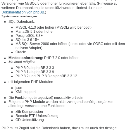
Versionen wie MySQL 5 oder höher funktionieren ebenfalls. (Hinweise zu
weiteren Datenbanken, die unterstützt werden, findest du in der
Dokumentation von phpBB
.)
Systemvoraussetzungen
SQL Datenbank:
MySQL 4.1.3 oder höher (MySQLi wird benötigt)
MariaDB 5.1 oder höher
PostgreSQL 8.3+
SQLite 3.6.15+
MS SQL Server 2000 oder höher (direkt oder vie ODBC oder mit dem
nativem Adapter)
Oracle
Mindestanforderung:
PHP 7.2.0 oder höher
Maximal möglich
:
PHP 8.0 ab phpBB 3.3.3
PHP 8.1 ab phpBB 3.3.9
PHP 8.2 und PHP 8.3 ab phpBB 3.3.12
mit folgenden PHP Modulen:
json
XML support
Die Funktion getimagesize() muss aktiviert sein
Folgende PHP-Module werden nicht zwingend benötigt, ergänzen
allerdings verschiedene Funktionen:
zlib Kompression
Remote FTP Unterstützung
GD Unterstützung
PHP muss Zugriff auf die Datenbank haben, dazu muss auch der richtige