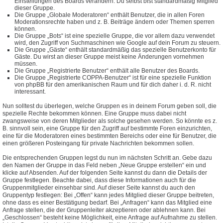
Einstellungen des Boards verändern. Du selbst bist standardmäßig Mitglied
dieser Gruppe.
Die Gruppe „Globale Moderatoren“ enthält Benutzer, die in allen Foren
Moderationsrechte haben und z. B. Beiträge ändern oder Themen sperren
können.
Die Gruppe „Bots“ ist eine spezielle Gruppe, die vor allem dazu verwendet
wird, den Zugriff von Suchmaschinen wie Google auf dein Forum zu steuern.
Die Gruppe „Gäste“ enthält standardmäßig das spezielle Benutzerkonto für
Gäste. Du wirst an dieser Gruppe meist keine Änderungen vornehmen
müssen.
Die Gruppe „Registrierte Benutzer“ enthält alle Benutzer des Boards.
Die Gruppe „Registrierte COPPA-Benutzer“ ist für eine spezielle Funktion
von phpBB für den amerikanischen Raum und für dich daher i. d. R. nicht
interessant.
Nun solltest du überlegen, welche Gruppen es in deinem Forum geben soll, die
spezielle Rechte bekommen können. Eine Gruppe muss dabei nicht
zwangsweise von deren Mitglieder als solche gesehen werden. So könnte es z.
B. sinnvoll sein, eine Gruppe für den Zugriff auf bestimmte Foren einzurichten,
eine für die Moderatoren eines bestimmten Bereichs oder eine für Benutzer, die
einen größeren Posteingang für private Nachrichten bekommen sollen.
Die entsprechenden Gruppen legst du nun im nächsten Schritt an. Gebe dazu
den Namen der Gruppe in das Feld neben „Neue Gruppe erstellen“ ein und
klicke auf Absenden. Auf der folgenden Seite kannst du dann die Details der
Gruppe festlegen. Beachte dabei, dass diese Informationen auch für die
Gruppenmitglieder einsehbar sind. Auf dieser Seite kannst du auch den
Gruppentyp festlegen: Bei „Offen“ kann jedes Mitglied dieser Gruppe beitreten,
ohne dass es einer Bestätigung bedarf. Bei „Anfragen“ kann das Mitglied eine
Anfrage stellen, die der Gruppenleiter akzeptieren oder ablehnen kann. Bei
„Geschlossen“ besteht keine Möglichkeit, eine Anfrage auf Aufnahme zu stellen.