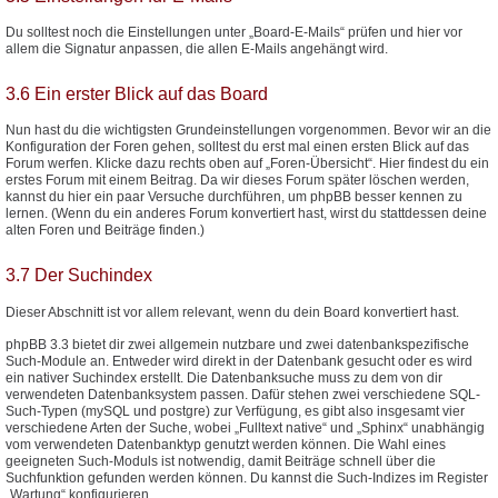
Du solltest noch die Einstellungen unter „Board-E-Mails“ prüfen und hier vor
allem die Signatur anpassen, die allen E-Mails angehängt wird.
3.6 Ein erster Blick auf das Board
Nun hast du die wichtigsten Grundeinstellungen vorgenommen. Bevor wir an die
Konfiguration der Foren gehen, solltest du erst mal einen ersten Blick auf das
Forum werfen. Klicke dazu rechts oben auf „Foren-Übersicht“. Hier findest du ein
erstes Forum mit einem Beitrag. Da wir dieses Forum später löschen werden,
kannst du hier ein paar Versuche durchführen, um phpBB besser kennen zu
lernen. (Wenn du ein anderes Forum konvertiert hast, wirst du stattdessen deine
alten Foren und Beiträge finden.)
3.7 Der Suchindex
Dieser Abschnitt ist vor allem relevant, wenn du dein Board konvertiert hast.
phpBB 3.3 bietet dir zwei allgemein nutzbare und zwei datenbankspezifische
Such-Module an. Entweder wird direkt in der Datenbank gesucht oder es wird
ein nativer Suchindex erstellt. Die Datenbanksuche muss zu dem von dir
verwendeten Datenbanksystem passen. Dafür stehen zwei verschiedene SQL-
Such-Typen (mySQL und postgre) zur Verfügung, es gibt also insgesamt vier
verschiedene Arten der Suche, wobei „Fulltext native“ und „Sphinx“ unabhängig
vom verwendeten Datenbanktyp genutzt werden können. Die Wahl eines
geeigneten Such-Moduls ist notwendig, damit Beiträge schnell über die
Suchfunktion gefunden werden können. Du kannst die Such-Indizes im Register
„Wartung“ konfigurieren.