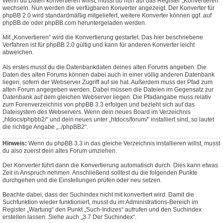
Wenn du Daten konvertieren willst, musst du nun auf das Register „Konvertieren“
wechseln. Nun werden die verfügbaren Konverter angezeigt. Der Konverter für
phpBB 2.0 wird standardmäßig mitgeliefert, weitere Konverter können ggf. auf
phpBB.de oder phpBB.com heruntergeladen werden.
Mit „Konvertieren“ wird die Konvertierung gestartet. Das hier beschriebene
Verfahren ist für phpBB 2.0 gültig und kann für anderen Konverter leicht
abweichen.
Als erstes musst du die Datenbankdaten deines alten Forums angeben. Die
Daten des alten Forums können dabei auch in einer völlig anderen Datenbank
liegen, sofern der Webserver Zugriff auf sie hat. Außerdem muss der Pfad zum
alten Forum angegeben werden. Dabei müssen die Dateien im Gegensatz zur
Datenbank auf dem gleichen Webserver liegen. Die Pfadangabe muss relativ
zum Forenverzeichnis von phpBB 3.3 erfolgen und bezieht sich auf das
Dateisystem des Webservers. Wenn dein neues Board im Verzeichnis
„htdocs/phpbb2/“ und dein neues unter „htdocs/forum/“ installiert sind, so lautet
die richtige Angabe „../phpBB2“.
Hinweis:
Wenn du phpBB 3.3 in das gleiche Verzeichnis installieren willst, musst
du also zuerst dein altes Forum umziehen.
Der Konverter führt dann die Konvertierung automatisch durch. Dies kann etwas
Zeit in Anspruch nehmen. Anschließend solltest du die folgenden Punkte
durchgehen und die Einstellungen prüfen oder neu setzen.
Beachte dabei, dass der Suchindex nicht mit konvertiert wird. Damit die
Suchfunktion wieder funktioniert, musst du im Administrations-Bereich im
Register „Wartung“ den Punkt „Such-Indizes“ aufrufen und den Suchindex
erstellen lassen. Siehe auch „3.7 Der Suchindex“.