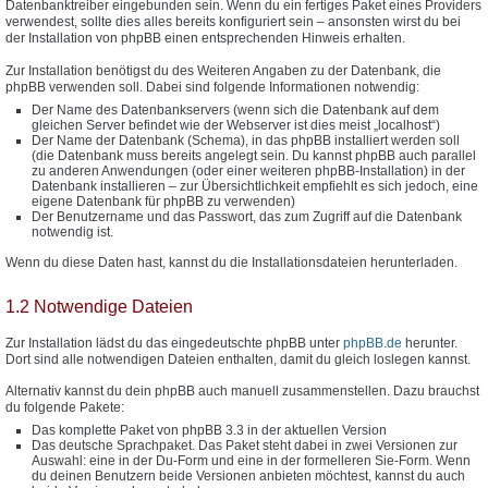
Datenbanktreiber eingebunden sein. Wenn du ein fertiges Paket eines Providers
verwendest, sollte dies alles bereits konfiguriert sein – ansonsten wirst du bei
der Installation von phpBB einen entsprechenden Hinweis erhalten.
Zur Installation benötigst du des Weiteren Angaben zu der Datenbank, die
phpBB verwenden soll. Dabei sind folgende Informationen notwendig:
Der Name des Datenbankservers (wenn sich die Datenbank auf dem
gleichen Server befindet wie der Webserver ist dies meist „localhost“)
Der Name der Datenbank (Schema), in das phpBB installiert werden soll
(die Datenbank muss bereits angelegt sein. Du kannst phpBB auch parallel
zu anderen Anwendungen (oder einer weiteren phpBB-Installation) in der
Datenbank installieren – zur Übersichtlichkeit empfiehlt es sich jedoch, eine
eigene Datenbank für phpBB zu verwenden)
Der Benutzername und das Passwort, das zum Zugriff auf die Datenbank
notwendig ist.
Wenn du diese Daten hast, kannst du die Installationsdateien herunterladen.
1.2 Notwendige Dateien
Zur Installation lädst du das eingedeutschte phpBB unter
phpBB.de
herunter.
Dort sind alle notwendigen Dateien enthalten, damit du gleich loslegen kannst.
Alternativ kannst du dein phpBB auch manuell zusammenstellen. Dazu brauchst
du folgende Pakete:
Das komplette Paket von phpBB 3.3 in der aktuellen Version
Das deutsche Sprachpaket. Das Paket steht dabei in zwei Versionen zur
Auswahl: eine in der Du-Form und eine in der formelleren Sie-Form. Wenn
du deinen Benutzern beide Versionen anbieten möchtest, kannst du auch