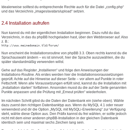
Idealerweise solltest du entsprechende Rechte auch für die Datei „config.php“
und das Verzeichnis „images/avatars/upload“ setzen.
2.4 Installation aufrufen
Nun kannst du mit der eigentlichen Installation beginnen. Dazu rufst du das
Verzeichnis, in das du phpBB hochgeladen hast, über den Webbrowser auf. Also
z. B.:
http://www.meinedomain.tld/forum/
Nun erscheint die Installationsroutine von phpBB 3.3. Oben rechts kannst du die
Sprachauswahl ändern – es ist sinnvoll, hier die Sprache auszuwählen, die du
später standardmäßig verwenden willst.
Gehe auf das Register „Installieren“ und folge den Anweisungen der
Installations-Routine. Als erstes werden hier die Installationsvoraussetzungen
geprüft. Achte auf die Hinweise auf dieser Seite – vor allem auf Punkte in roter
Fettschrift. Wenn alle Voraussetzungen erfüllt sind, kannst du die Installation mit
„Installation starten“ fortfahren. Ansonsten musst du die auf der Seite genannten
Punkte anpassen und die Prüfung mit „Erneut prüfen“ wiederholen.
Im nächsten Schritt gibst du die Daten der Datenbank ein (siehe oben). Wähle
dazu zuerst den richtigen Datenbanktyp aus. Wenn du MySQL 4.1 oder neuer
verwendest und dir die Option „MySQL mit MySQLi-Erweiterung“ zur Verfügung
steht, wähle diese Option aus. Den Präfix kannst du frei wählen, er sollte jedoch
nicht mit dem einer anderen phpBB-Installation in der gleichen Datenbank
identisch sein und maximal sechs Zeichen lang sein.