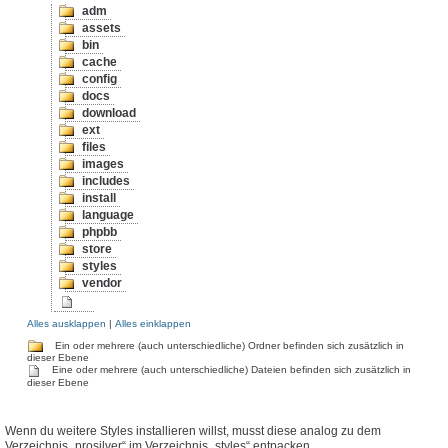
adm
assets
bin
cache
config
docs
download
ext
files
images
includes
install
language
phpbb
store
styles
vendor
Alles ausklappen
|
Alles einklappen
Ein oder mehrere (auch unterschiedliche) Ordner befinden sich zusätzlich in
dieser Ebene
Eine oder mehrere (auch unterschiedliche) Dateien befinden sich zusätzlich in
dieser Ebene
Wenn du weitere Styles installieren willst, musst diese analog zu dem
Verzeichnis „prosilver“ im Verzeichnis „styles“ entpacken.