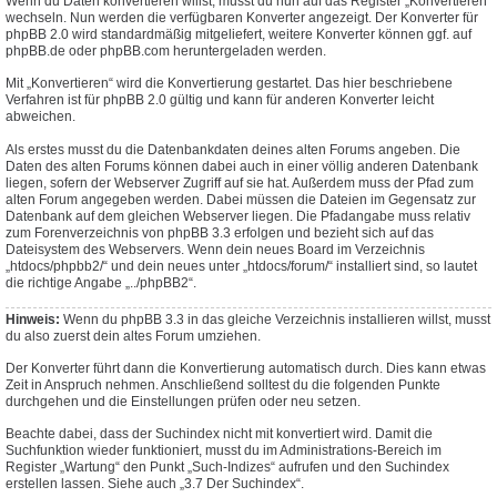
Wenn du Daten konvertieren willst, musst du nun auf das Register „Konvertieren“
wechseln. Nun werden die verfügbaren Konverter angezeigt. Der Konverter für
phpBB 2.0 wird standardmäßig mitgeliefert, weitere Konverter können ggf. auf
phpBB.de oder phpBB.com heruntergeladen werden.
Mit „Konvertieren“ wird die Konvertierung gestartet. Das hier beschriebene
Verfahren ist für phpBB 2.0 gültig und kann für anderen Konverter leicht
abweichen.
Als erstes musst du die Datenbankdaten deines alten Forums angeben. Die
Daten des alten Forums können dabei auch in einer völlig anderen Datenbank
liegen, sofern der Webserver Zugriff auf sie hat. Außerdem muss der Pfad zum
alten Forum angegeben werden. Dabei müssen die Dateien im Gegensatz zur
Datenbank auf dem gleichen Webserver liegen. Die Pfadangabe muss relativ
zum Forenverzeichnis von phpBB 3.3 erfolgen und bezieht sich auf das
Dateisystem des Webservers. Wenn dein neues Board im Verzeichnis
„htdocs/phpbb2/“ und dein neues unter „htdocs/forum/“ installiert sind, so lautet
die richtige Angabe „../phpBB2“.
Hinweis:
Wenn du phpBB 3.3 in das gleiche Verzeichnis installieren willst, musst
du also zuerst dein altes Forum umziehen.
Der Konverter führt dann die Konvertierung automatisch durch. Dies kann etwas
Zeit in Anspruch nehmen. Anschließend solltest du die folgenden Punkte
durchgehen und die Einstellungen prüfen oder neu setzen.
Beachte dabei, dass der Suchindex nicht mit konvertiert wird. Damit die
Suchfunktion wieder funktioniert, musst du im Administrations-Bereich im
Register „Wartung“ den Punkt „Such-Indizes“ aufrufen und den Suchindex
erstellen lassen. Siehe auch „3.7 Der Suchindex“.