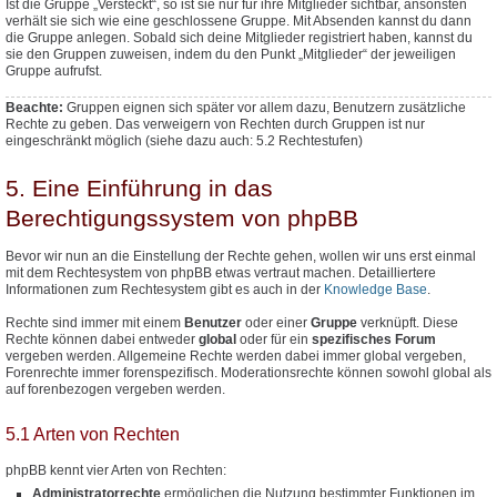
Ist die Gruppe „Versteckt“, so ist sie nur für ihre Mitglieder sichtbar, ansonsten
verhält sie sich wie eine geschlossene Gruppe. Mit Absenden kannst du dann
die Gruppe anlegen. Sobald sich deine Mitglieder registriert haben, kannst du
sie den Gruppen zuweisen, indem du den Punkt „Mitglieder“ der jeweiligen
Gruppe aufrufst.
Beachte:
Gruppen eignen sich später vor allem dazu, Benutzern
zusätzliche
Rechte zu geben. Das verweigern von Rechten durch Gruppen ist nur
eingeschränkt möglich (siehe dazu auch: 5.2 Rechtestufen)
5. Eine Einführung in das
Berechtigungssystem von phpBB
Bevor wir nun an die Einstellung der Rechte gehen, wollen wir uns erst einmal
mit dem Rechtesystem von phpBB etwas vertraut machen. Detailliertere
Informationen zum Rechtesystem gibt es auch in der
Knowledge Base
.
Rechte sind immer mit einem
Benutzer
oder einer
Gruppe
verknüpft. Diese
Rechte können dabei entweder
global
oder für ein
spezifisches Forum
vergeben werden. Allgemeine Rechte werden dabei immer global vergeben,
Forenrechte immer forenspezifisch. Moderationsrechte können sowohl global als
auf forenbezogen vergeben werden.
5.1 Arten von Rechten
phpBB kennt vier Arten von Rechten:
Administratorrechte
ermöglichen die Nutzung bestimmter Funktionen im