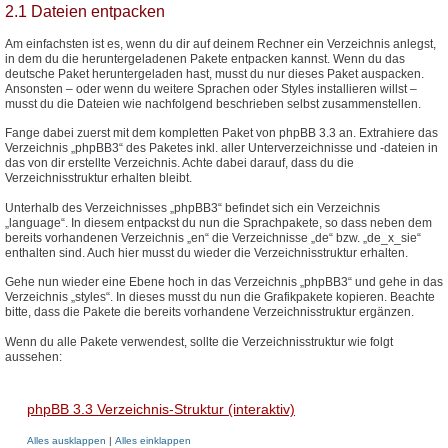
2.1 Dateien entpacken
Am einfachsten ist es, wenn du dir auf deinem Rechner ein Verzeichnis anlegst,
in dem du die heruntergeladenen Pakete entpacken kannst. Wenn du das
deutsche Paket heruntergeladen hast, musst du nur dieses Paket auspacken.
Ansonsten – oder wenn du weitere Sprachen oder Styles installieren willst –
musst du die Dateien wie nachfolgend beschrieben selbst zusammenstellen.
Fange dabei zuerst mit dem kompletten Paket von phpBB 3.3 an. Extrahiere das
Verzeichnis „phpBB3“ des Paketes inkl. aller Unterverzeichnisse und -dateien in
das von dir erstellte Verzeichnis. Achte dabei darauf, dass du die
Verzeichnisstruktur erhalten bleibt.
Unterhalb des Verzeichnisses „phpBB3“ befindet sich ein Verzeichnis
„language“. In diesem entpackst du nun die Sprachpakete, so dass neben dem
bereits vorhandenen Verzeichnis „en“ die Verzeichnisse „de“ bzw. „de_x_sie“
enthalten sind. Auch hier musst du wieder die Verzeichnisstruktur erhalten.
Gehe nun wieder eine Ebene hoch in das Verzeichnis „phpBB3“ und gehe in das
Verzeichnis „styles“. In dieses musst du nun die Grafikpakete kopieren. Beachte
bitte, dass die Pakete die bereits vorhandene Verzeichnisstruktur ergänzen.
Wenn du alle Pakete verwendest, sollte die Verzeichnisstruktur wie folgt
aussehen:
phpBB 3.3 Verzeichnis-Struktur (interaktiv)
Alles ausklappen
|
Alles einklappen