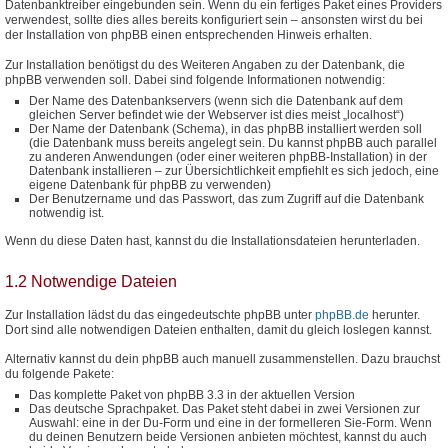
Datenbanktreiber eingebunden sein. Wenn du ein fertiges Paket eines Providers
verwendest, sollte dies alles bereits konfiguriert sein – ansonsten wirst du bei
der Installation von phpBB einen entsprechenden Hinweis erhalten.
Zur Installation benötigst du des Weiteren Angaben zu der Datenbank, die
phpBB verwenden soll. Dabei sind folgende Informationen notwendig:
Der Name des Datenbankservers (wenn sich die Datenbank auf dem
gleichen Server befindet wie der Webserver ist dies meist „localhost“)
Der Name der Datenbank (Schema), in das phpBB installiert werden soll
(die Datenbank muss bereits angelegt sein. Du kannst phpBB auch parallel
zu anderen Anwendungen (oder einer weiteren phpBB-Installation) in der
Datenbank installieren – zur Übersichtlichkeit empfiehlt es sich jedoch, eine
eigene Datenbank für phpBB zu verwenden)
Der Benutzername und das Passwort, das zum Zugriff auf die Datenbank
notwendig ist.
Wenn du diese Daten hast, kannst du die Installationsdateien herunterladen.
1.2 Notwendige Dateien
Zur Installation lädst du das eingedeutschte phpBB unter
phpBB.de
herunter.
Dort sind alle notwendigen Dateien enthalten, damit du gleich loslegen kannst.
Alternativ kannst du dein phpBB auch manuell zusammenstellen. Dazu brauchst
du folgende Pakete:
Das komplette Paket von phpBB 3.3 in der aktuellen Version
Das deutsche Sprachpaket. Das Paket steht dabei in zwei Versionen zur
Auswahl: eine in der Du-Form und eine in der formelleren Sie-Form. Wenn
du deinen Benutzern beide Versionen anbieten möchtest, kannst du auch