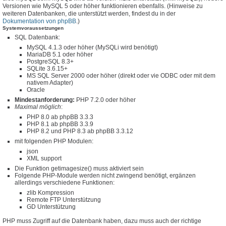
Versionen wie MySQL 5 oder höher funktionieren ebenfalls. (Hinweise zu
weiteren Datenbanken, die unterstützt werden, findest du in der
Dokumentation von phpBB
.)
Systemvoraussetzungen
SQL Datenbank:
MySQL 4.1.3 oder höher (MySQLi wird benötigt)
MariaDB 5.1 oder höher
PostgreSQL 8.3+
SQLite 3.6.15+
MS SQL Server 2000 oder höher (direkt oder vie ODBC oder mit dem
nativem Adapter)
Oracle
Mindestanforderung:
PHP 7.2.0 oder höher
Maximal möglich
:
PHP 8.0 ab phpBB 3.3.3
PHP 8.1 ab phpBB 3.3.9
PHP 8.2 und PHP 8.3 ab phpBB 3.3.12
mit folgenden PHP Modulen:
json
XML support
Die Funktion getimagesize() muss aktiviert sein
Folgende PHP-Module werden nicht zwingend benötigt, ergänzen
allerdings verschiedene Funktionen:
zlib Kompression
Remote FTP Unterstützung
GD Unterstützung
PHP muss Zugriff auf die Datenbank haben, dazu muss auch der richtige