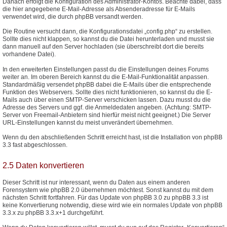
Danach erfolgt die Konfiguration des Administrator-Kontos. Beachte dabei, dass
die hier angegebene E-Mail-Adresse als Absenderadresse für E-Mails
verwendet wird, die durch phpBB versandt werden.
Die Routine versucht dann, die Konfigurationsdatei „config.php“ zu erstellen.
Sollte dies nicht klappen, so kannst du die Datei herunterladen und musst sie
dann manuell auf den Server hochladen (sie überschreibt dort die bereits
vorhandene Datei).
In den erweiterten Einstellungen passt du die Einstellungen deines Forums
weiter an. Im oberen Bereich kannst du die E-Mail-Funktionalität anpassen.
Standardmäßig versendet phpBB dabei die E-Mails über die entsprechende
Funktion des Webservers. Sollte dies nicht funktionieren, so kannst du die E-
Mails auch über einen SMTP-Server verschicken lassen. Dazu musst du die
Adresse des Servers und ggf. die Anmeldedaten angeben. (Achtung: SMTP-
Server von Freemail-Anbietern sind hierfür meist nicht geeignet.) Die Server
URL-Einstellungen kannst du meist unverändert übernehmen.
Wenn du den abschließenden Schritt erreicht hast, ist die Installation von phpBB
3.3 fast abgeschlossen.
2.5 Daten konvertieren
Dieser Schritt ist nur interessant, wenn du Daten aus einem anderen
Forensystem wie phpBB 2.0 übernehmen möchtest. Sonst kannst du mit dem
nächsten Schritt fortfahren. Für das Update von phpBB 3.0 zu phpBB 3.3 ist
keine Konvertierung notwendig, diese wird wie ein normales Update von phpBB
3.3.x zu phpBB 3.3.x+1 durchgeführt.