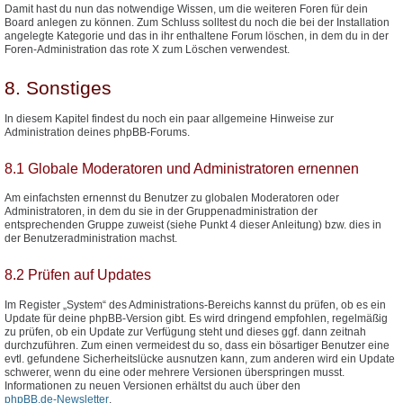
Damit hast du nun das notwendige Wissen, um die weiteren Foren für dein
Board anlegen zu können. Zum Schluss solltest du noch die bei der Installation
angelegte Kategorie und das in ihr enthaltene Forum löschen, in dem du in der
Foren-Administration das rote X zum Löschen verwendest.
8. Sonstiges
In diesem Kapitel findest du noch ein paar allgemeine Hinweise zur
Administration deines phpBB-Forums.
8.1 Globale Moderatoren und Administratoren ernennen
Am einfachsten ernennst du Benutzer zu globalen Moderatoren oder
Administratoren, in dem du sie in der Gruppenadministration der
entsprechenden Gruppe zuweist (siehe Punkt 4 dieser Anleitung) bzw. dies in
der Benutzeradministration machst.
8.2 Prüfen auf Updates
Im Register „System“ des Administrations-Bereichs kannst du prüfen, ob es ein
Update für deine phpBB-Version gibt. Es wird dringend empfohlen, regelmäßig
zu prüfen, ob ein Update zur Verfügung steht und dieses ggf. dann zeitnah
durchzuführen. Zum einen vermeidest du so, dass ein bösartiger Benutzer eine
evtl. gefundene Sicherheitslücke ausnutzen kann, zum anderen wird ein Update
schwerer, wenn du eine oder mehrere Versionen überspringen musst.
Informationen zu neuen Versionen erhältst du auch über den
phpBB.de-Newsletter
.