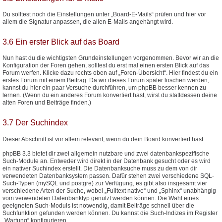
Du solltest noch die Einstellungen unter „Board-E-Mails“ prüfen und hier vor
allem die Signatur anpassen, die allen E-Mails angehängt wird.
3.6 Ein erster Blick auf das Board
Nun hast du die wichtigsten Grundeinstellungen vorgenommen. Bevor wir an die
Konfiguration der Foren gehen, solltest du erst mal einen ersten Blick auf das
Forum werfen. Klicke dazu rechts oben auf „Foren-Übersicht“. Hier findest du ein
erstes Forum mit einem Beitrag. Da wir dieses Forum später löschen werden,
kannst du hier ein paar Versuche durchführen, um phpBB besser kennen zu
lernen. (Wenn du ein anderes Forum konvertiert hast, wirst du stattdessen deine
alten Foren und Beiträge finden.)
3.7 Der Suchindex
Dieser Abschnitt ist vor allem relevant, wenn du dein Board konvertiert hast.
phpBB 3.3 bietet dir zwei allgemein nutzbare und zwei datenbankspezifische
Such-Module an. Entweder wird direkt in der Datenbank gesucht oder es wird
ein nativer Suchindex erstellt. Die Datenbanksuche muss zu dem von dir
verwendeten Datenbanksystem passen. Dafür stehen zwei verschiedene SQL-
Such-Typen (mySQL und postgre) zur Verfügung, es gibt also insgesamt vier
verschiedene Arten der Suche, wobei „Fulltext native“ und „Sphinx“ unabhängig
vom verwendeten Datenbanktyp genutzt werden können. Die Wahl eines
geeigneten Such-Moduls ist notwendig, damit Beiträge schnell über die
Suchfunktion gefunden werden können. Du kannst die Such-Indizes im Register
„Wartung“ konfigurieren.