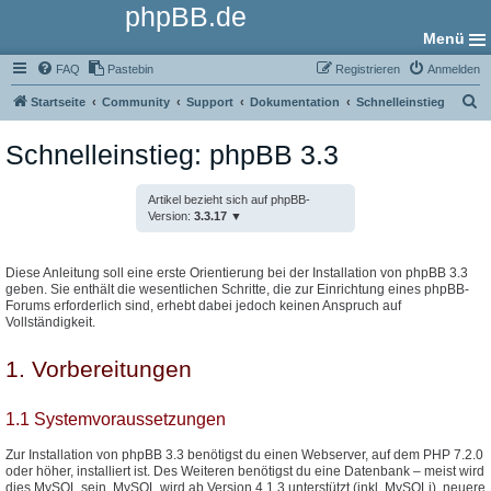
phpBB.de
Menü
FAQ
Pastebin
Registrieren
Anmelden
S
Startseite
Community
Support
Dokumentation
Schnelleinstieg
u
Schnelleinstieg: phpBB 3.3
c
h
Artikel bezieht sich auf phpBB-
e
Version:
3.3.17
Diese Anleitung soll eine erste Orientierung bei der Installation von phpBB 3.3
geben. Sie enthält die wesentlichen Schritte, die zur Einrichtung eines phpBB-
Forums erforderlich sind, erhebt dabei jedoch keinen Anspruch auf
Vollständigkeit.
1. Vorbereitungen
1.1 Systemvoraussetzungen
Zur Installation von phpBB 3.3 benötigst du einen Webserver, auf dem PHP 7.2.0
oder höher, installiert ist. Des Weiteren benötigst du eine Datenbank – meist wird
dies MySQL sein. MySQL wird ab Version 4.1.3 unterstützt (inkl. MySQLi), neuere