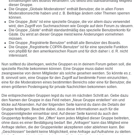
Einstellungen des Boards verändern. Du selbst bist standardmäßig Mitglied
dieser Gruppe.
Die Gruppe „Globale Moderatoren“ enthält Benutzer, die in allen Foren
Moderationsrechte haben und z. B. Beiträge ändern oder Themen sperren
können.
Die Gruppe „Bots“ ist eine spezielle Gruppe, die vor allem dazu verwendet
wird, den Zugriff von Suchmaschinen wie Google auf dein Forum zu steuern.
Die Gruppe „Gäste“ enthält standardmäßig das spezielle Benutzerkonto für
Gäste. Du wirst an dieser Gruppe meist keine Änderungen vornehmen
müssen.
Die Gruppe „Registrierte Benutzer“ enthält alle Benutzer des Boards.
Die Gruppe „Registrierte COPPA-Benutzer“ ist für eine spezielle Funktion
von phpBB für den amerikanischen Raum und für dich daher i. d. R. nicht
interessant.
Nun solltest du überlegen, welche Gruppen es in deinem Forum geben soll, die
spezielle Rechte bekommen können. Eine Gruppe muss dabei nicht
zwangsweise von deren Mitglieder als solche gesehen werden. So könnte es z.
B. sinnvoll sein, eine Gruppe für den Zugriff auf bestimmte Foren einzurichten,
eine für die Moderatoren eines bestimmten Bereichs oder eine für Benutzer, die
einen größeren Posteingang für private Nachrichten bekommen sollen.
Die entsprechenden Gruppen legst du nun im nächsten Schritt an. Gebe dazu
den Namen der Gruppe in das Feld neben „Neue Gruppe erstellen“ ein und
klicke auf Absenden. Auf der folgenden Seite kannst du dann die Details der
Gruppe festlegen. Beachte dabei, dass diese Informationen auch für die
Gruppenmitglieder einsehbar sind. Auf dieser Seite kannst du auch den
Gruppentyp festlegen: Bei „Offen“ kann jedes Mitglied dieser Gruppe beitreten,
ohne dass es einer Bestätigung bedarf. Bei „Anfragen“ kann das Mitglied eine
Anfrage stellen, die der Gruppenleiter akzeptieren oder ablehnen kann. Bei
„Geschlossen“ besteht keine Möglichkeit, eine Anfrage auf Aufnahme zu stellen.