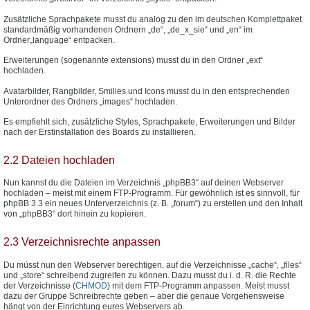
Zusätzliche Sprachpakete musst du analog zu den im deutschen Komplettpaket
standardmäßig vorhandenen Ordnern „de“, „de_x_sie“ und „en“ im
Ordner„language“ entpacken.
Erweiterungen (sogenannte extensions) musst du in den Ordner „ext“
hochladen.
Avatarbilder, Rangbilder, Smilies und Icons musst du in den entsprechenden
Unterordner des Ordners „images“ hochladen.
Es empfiehlt sich, zusätzliche Styles, Sprachpakete, Erweiterungen und Bilder
nach der Erstinstallation des Boards zu installieren.
2.2 Dateien hochladen
Nun kannst du die Dateien im Verzeichnis „phpBB3“ auf deinen Webserver
hochladen – meist mit einem FTP-Programm. Für gewöhnlich ist es sinnvoll, für
phpBB 3.3 ein neues Unterverzeichnis (z. B. „forum“) zu erstellen und den Inhalt
von „phpBB3“ dort hinein zu kopieren.
2.3 Verzeichnisrechte anpassen
Du müsst nun den Webserver berechtigen, auf die Verzeichnisse „cache“, „files“
und „store“ schreibend zugreifen zu können. Dazu musst du i. d. R. die Rechte
der Verzeichnisse (
CHMOD
) mit dem FTP-Programm anpassen. Meist musst
dazu der Gruppe Schreibrechte geben – aber die genaue Vorgehensweise
hängt von der Einrichtung eures Webservers ab.