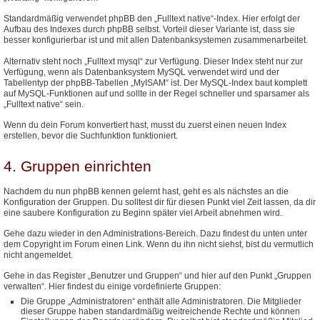
Standardmäßig verwendet phpBB den „Fulltext native“-Index. Hier erfolgt der
Aufbau des Indexes durch phpBB selbst. Vorteil dieser Variante ist, dass sie
besser konfigurierbar ist und mit allen Datenbanksystemen zusammenarbeitet.
Alternativ steht noch „Fulltext mysql“ zur Verfügung. Dieser Index steht nur zur
Verfügung, wenn als Datenbanksystem MySQL verwendet wird und der
Tabellentyp der phpBB-Tabellen „MyISAM“ ist. Der MySQL-Index baut komplett
auf MySQL-Funktionen auf und sollte in der Regel schneller und sparsamer als
„Fulltext native“ sein.
Wenn du dein Forum konvertiert hast, musst du zuerst einen neuen Index
erstellen, bevor die Suchfunktion funktioniert.
4. Gruppen einrichten
Nachdem du nun phpBB kennen gelernt hast, geht es als nächstes an die
Konfiguration der Gruppen. Du solltest dir für diesen Punkt viel Zeit lassen, da dir
eine saubere Konfiguration zu Beginn später viel Arbeit abnehmen wird.
Gehe dazu wieder in den Administrations-Bereich. Dazu findest du unten unter
dem Copyright im Forum einen Link. Wenn du ihn nicht siehst, bist du vermutlich
nicht angemeldet.
Gehe in das Register „Benutzer und Gruppen“ und hier auf den Punkt „Gruppen
verwalten“. Hier findest du einige vordefinierte Gruppen:
Die Gruppe „Administratoren“ enthält alle Administratoren. Die Mitglieder
dieser Gruppe haben standardmäßig weitreichende Rechte und können