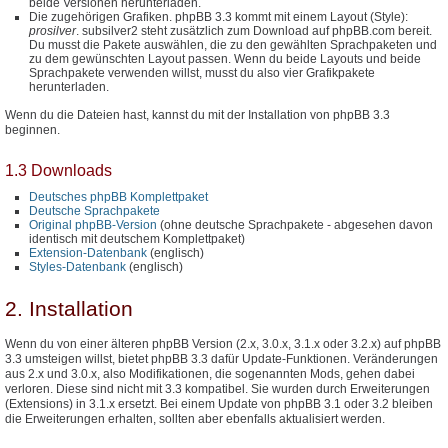
beide Versionen herunterladen.
Die zugehörigen Grafiken. phpBB 3.3 kommt mit einem Layout (Style):
prosilver
. subsilver2 steht zusätzlich zum Download auf phpBB.com bereit.
Du musst die Pakete auswählen, die zu den gewählten Sprachpaketen und
zu dem gewünschten Layout passen. Wenn du beide Layouts und beide
Sprachpakete verwenden willst, musst du also vier Grafikpakete
herunterladen.
Wenn du die Dateien hast, kannst du mit der Installation von phpBB 3.3
beginnen.
1.3 Downloads
Deutsches phpBB Komplettpaket
Deutsche Sprachpakete
Original phpBB-Version
(ohne deutsche Sprachpakete - abgesehen davon
identisch mit deutschem Komplettpaket)
Extension-Datenbank
(englisch)
Styles-Datenbank
(englisch)
2. Installation
Wenn du von einer älteren phpBB Version (2.x, 3.0.x, 3.1.x oder 3.2.x) auf phpBB
3.3 umsteigen willst, bietet phpBB 3.3 dafür Update-Funktionen. Veränderungen
aus 2.x und 3.0.x, also Modifikationen, die sogenannten Mods, gehen dabei
verloren. Diese sind nicht mit 3.3 kompatibel. Sie wurden durch Erweiterungen
(Extensions) in 3.1.x ersetzt. Bei einem Update von phpBB 3.1 oder 3.2 bleiben
die Erweiterungen erhalten, sollten aber ebenfalls aktualisiert werden.