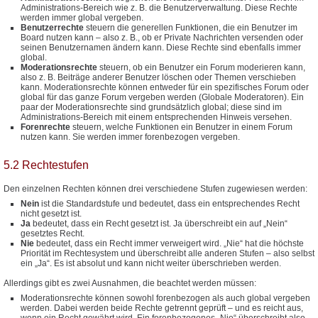
Administrations-Bereich wie z. B. die Benutzerverwaltung. Diese Rechte
werden immer global vergeben.
Benutzerrechte
steuern die generellen Funktionen, die ein Benutzer im
Board nutzen kann – also z. B., ob er Private Nachrichten versenden oder
seinen Benutzernamen ändern kann. Diese Rechte sind ebenfalls immer
global.
Moderationsrechte
steuern, ob ein Benutzer ein Forum moderieren kann,
also z. B. Beiträge anderer Benutzer löschen oder Themen verschieben
kann. Moderationsrechte können entweder für ein spezifisches Forum oder
global für das ganze Forum vergeben werden (Globale Moderatoren). Ein
paar der Moderationsrechte sind grundsätzlich global; diese sind im
Administrations-Bereich mit einem entsprechenden Hinweis versehen.
Forenrechte
steuern, welche Funktionen ein Benutzer in einem Forum
nutzen kann. Sie werden immer forenbezogen vergeben.
5.2 Rechtestufen
Den einzelnen Rechten können drei verschiedene Stufen zugewiesen werden:
Nein
ist die Standardstufe und bedeutet, dass ein entsprechendes Recht
nicht gesetzt ist.
Ja
bedeutet, dass ein Recht gesetzt ist. Ja überschreibt ein auf „Nein“
gesetztes Recht.
Nie
bedeutet, dass ein Recht immer verweigert wird. „Nie“ hat die höchste
Priorität im Rechtesystem und überschreibt alle anderen Stufen – also selbst
ein „Ja“. Es ist absolut und kann nicht weiter überschrieben werden.
Allerdings gibt es zwei Ausnahmen, die beachtet werden müssen:
Moderationsrechte können sowohl forenbezogen als auch global vergeben
werden. Dabei werden beide Rechte getrennt geprüft – und es reicht aus,
wenn ein Recht gewährt wird. Ein forenbezogenes „Nie“ überschreibt also