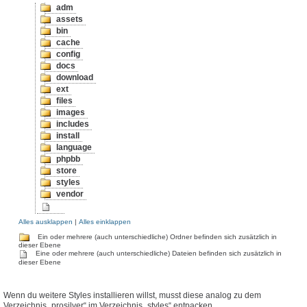
adm
assets
bin
cache
config
docs
download
ext
files
images
includes
install
language
phpbb
store
styles
vendor
Alles ausklappen
|
Alles einklappen
Ein oder mehrere (auch unterschiedliche) Ordner befinden sich zusätzlich in
dieser Ebene
Eine oder mehrere (auch unterschiedliche) Dateien befinden sich zusätzlich in
dieser Ebene
Wenn du weitere Styles installieren willst, musst diese analog zu dem
Verzeichnis „prosilver“ im Verzeichnis „styles“ entpacken.