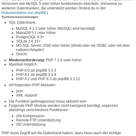
Versionen wie MySQL 5 oder höher funktionieren ebenfalls. (Hinweise zu
weiteren Datenbanken, die unterstützt werden, findest du in der
Dokumentation von phpBB
.)
Systemvoraussetzungen
SQL Datenbank:
MySQL 4.1.3 oder höher (MySQLi wird benötigt)
MariaDB 5.1 oder höher
PostgreSQL 8.3+
SQLite 3.6.15+
MS SQL Server 2000 oder höher (direkt oder vie ODBC oder mit dem
nativem Adapter)
Oracle
Mindestanforderung:
PHP 7.2.0 oder höher
Maximal möglich
:
PHP 8.0 ab phpBB 3.3.3
PHP 8.1 ab phpBB 3.3.9
PHP 8.2 und PHP 8.3 ab phpBB 3.3.12
mit folgenden PHP Modulen:
json
XML support
Die Funktion getimagesize() muss aktiviert sein
Folgende PHP-Module werden nicht zwingend benötigt, ergänzen
allerdings verschiedene Funktionen:
zlib Kompression
Remote FTP Unterstützung
GD Unterstützung
PHP muss Zugriff auf die Datenbank haben, dazu muss auch der richtige