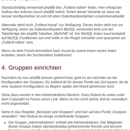
Standardmäßig verwendet phpBB den „Fulltext native“-Index. Hier erfolgt der
Aufbau des Indexes durch phpBB selbst. Vorteil dieser Variante ist, dass sie
besser konfigurierbar ist und mit allen Datenbanksystemen zusammenarbeitet.
Alternativ steht noch „Fulltext mysql“ zur Verfügung. Dieser Index steht nur zur
Verfügung, wenn als Datenbanksystem MySQL verwendet wird und der
Tabellentyp der phpBB-Tabellen „MyISAM“ ist. Der MySQL-Index baut komplett
auf MySQL-Funktionen auf und sollte in der Regel schneller und sparsamer als
„Fulltext native“ sein.
Wenn du dein Forum konvertiert hast, musst du zuerst einen neuen Index
erstellen, bevor die Suchfunktion funktioniert.
4. Gruppen einrichten
Nachdem du nun phpBB kennen gelernt hast, geht es als nächstes an die
Konfiguration der Gruppen. Du solltest dir für diesen Punkt viel Zeit lassen, da dir
eine saubere Konfiguration zu Beginn später viel Arbeit abnehmen wird.
Gehe dazu wieder in den Administrations-Bereich. Dazu findest du unten unter
dem Copyright im Forum einen Link. Wenn du ihn nicht siehst, bist du vermutlich
nicht angemeldet.
Gehe in das Register „Benutzer und Gruppen“ und hier auf den Punkt „Gruppen
verwalten“. Hier findest du einige vordefinierte Gruppen:
Die Gruppe „Administratoren“ enthält alle Administratoren. Die Mitglieder
dieser Gruppe haben standardmäßig weitreichende Rechte und können