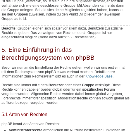
Ist die Gruppe „Versteckt“, so ist sie nur für ihre Mitglieder sichtbar, ansonsten
verhält sie sich wie eine geschlossene Gruppe. Mit Absenden kannst du dann
die Gruppe anlegen. Sobald sich deine Mitglieder registriert haben, kannst du
sie den Gruppen zuweisen, indem du den Punkt „Mitglieder“ der jeweiligen
Gruppe aufrufst.
Beachte:
Gruppen eignen sich später vor allem dazu, Benutzern
zusätzliche
Rechte zu geben. Das verweigern von Rechten durch Gruppen ist nur
eingeschränkt möglich (siehe dazu auch: 5.2 Rechtestufen)
5. Eine Einführung in das
Berechtigungssystem von phpBB
Bevor wir nun an die Einstellung der Rechte gehen, wollen wir uns erst einmal
mit dem Rechtesystem von phpBB etwas vertraut machen. Detailliertere
Informationen zum Rechtesystem gibt es auch in der
Knowledge Base
.
Rechte sind immer mit einem
Benutzer
oder einer
Gruppe
verknüpft. Diese
Rechte können dabei entweder
global
oder für ein
spezifisches Forum
vergeben werden. Allgemeine Rechte werden dabei immer global vergeben,
Forenrechte immer forenspezifisch. Moderationsrechte können sowohl global als
auf forenbezogen vergeben werden.
5.1 Arten von Rechten
phpBB kennt vier Arten von Rechten:
Administratorrechte
ermöglichen die Nutzung bestimmter Funktionen im