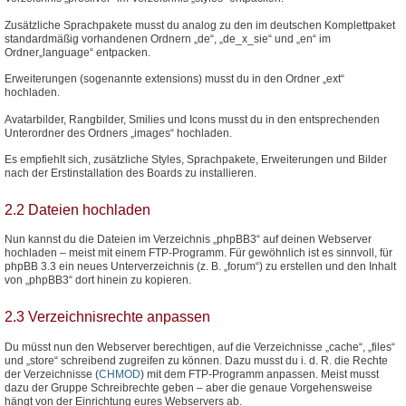
Zusätzliche Sprachpakete musst du analog zu den im deutschen Komplettpaket
standardmäßig vorhandenen Ordnern „de“, „de_x_sie“ und „en“ im
Ordner„language“ entpacken.
Erweiterungen (sogenannte extensions) musst du in den Ordner „ext“
hochladen.
Avatarbilder, Rangbilder, Smilies und Icons musst du in den entsprechenden
Unterordner des Ordners „images“ hochladen.
Es empfiehlt sich, zusätzliche Styles, Sprachpakete, Erweiterungen und Bilder
nach der Erstinstallation des Boards zu installieren.
2.2 Dateien hochladen
Nun kannst du die Dateien im Verzeichnis „phpBB3“ auf deinen Webserver
hochladen – meist mit einem FTP-Programm. Für gewöhnlich ist es sinnvoll, für
phpBB 3.3 ein neues Unterverzeichnis (z. B. „forum“) zu erstellen und den Inhalt
von „phpBB3“ dort hinein zu kopieren.
2.3 Verzeichnisrechte anpassen
Du müsst nun den Webserver berechtigen, auf die Verzeichnisse „cache“, „files“
und „store“ schreibend zugreifen zu können. Dazu musst du i. d. R. die Rechte
der Verzeichnisse (
CHMOD
) mit dem FTP-Programm anpassen. Meist musst
dazu der Gruppe Schreibrechte geben – aber die genaue Vorgehensweise
hängt von der Einrichtung eures Webservers ab.