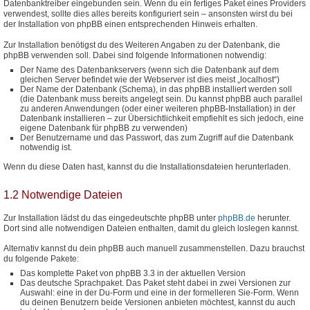
Datenbanktreiber eingebunden sein. Wenn du ein fertiges Paket eines Providers
verwendest, sollte dies alles bereits konfiguriert sein – ansonsten wirst du bei
der Installation von phpBB einen entsprechenden Hinweis erhalten.
Zur Installation benötigst du des Weiteren Angaben zu der Datenbank, die
phpBB verwenden soll. Dabei sind folgende Informationen notwendig:
Der Name des Datenbankservers (wenn sich die Datenbank auf dem
gleichen Server befindet wie der Webserver ist dies meist „localhost“)
Der Name der Datenbank (Schema), in das phpBB installiert werden soll
(die Datenbank muss bereits angelegt sein. Du kannst phpBB auch parallel
zu anderen Anwendungen (oder einer weiteren phpBB-Installation) in der
Datenbank installieren – zur Übersichtlichkeit empfiehlt es sich jedoch, eine
eigene Datenbank für phpBB zu verwenden)
Der Benutzername und das Passwort, das zum Zugriff auf die Datenbank
notwendig ist.
Wenn du diese Daten hast, kannst du die Installationsdateien herunterladen.
1.2 Notwendige Dateien
Zur Installation lädst du das eingedeutschte phpBB unter
phpBB.de
herunter.
Dort sind alle notwendigen Dateien enthalten, damit du gleich loslegen kannst.
Alternativ kannst du dein phpBB auch manuell zusammenstellen. Dazu brauchst
du folgende Pakete:
Das komplette Paket von phpBB 3.3 in der aktuellen Version
Das deutsche Sprachpaket. Das Paket steht dabei in zwei Versionen zur
Auswahl: eine in der Du-Form und eine in der formelleren Sie-Form. Wenn
du deinen Benutzern beide Versionen anbieten möchtest, kannst du auch