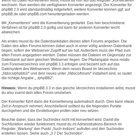
Wenn du Daten konvertieren willst, musst du nun auf das Register „Konvertieren“
wechseln. Nun werden die verfügbaren Konverter angezeigt. Der Konverter für
phpBB 2.0 wird standardmäßig mitgeliefert, weitere Konverter können ggf. auf
phpBB.de oder phpBB.com heruntergeladen werden.
Mit „Konvertieren“ wird die Konvertierung gestartet. Das hier beschriebene
Verfahren ist für phpBB 2.0 gültig und kann für anderen Konverter leicht
abweichen.
Als erstes musst du die Datenbankdaten deines alten Forums angeben. Die
Daten des alten Forums können dabei auch in einer völlig anderen Datenbank
liegen, sofern der Webserver Zugriff auf sie hat. Außerdem muss der Pfad zum
alten Forum angegeben werden. Dabei müssen die Dateien im Gegensatz zur
Datenbank auf dem gleichen Webserver liegen. Die Pfadangabe muss relativ
zum Forenverzeichnis von phpBB 3.3 erfolgen und bezieht sich auf das
Dateisystem des Webservers. Wenn dein neues Board im Verzeichnis
„htdocs/phpbb2/“ und dein neues unter „htdocs/forum/“ installiert sind, so lautet
die richtige Angabe „../phpBB2“.
Hinweis:
Wenn du phpBB 3.3 in das gleiche Verzeichnis installieren willst, musst
du also zuerst dein altes Forum umziehen.
Der Konverter führt dann die Konvertierung automatisch durch. Dies kann etwas
Zeit in Anspruch nehmen. Anschließend solltest du die folgenden Punkte
durchgehen und die Einstellungen prüfen oder neu setzen.
Beachte dabei, dass der Suchindex nicht mit konvertiert wird. Damit die
Suchfunktion wieder funktioniert, musst du im Administrations-Bereich im
Register „Wartung“ den Punkt „Such-Indizes“ aufrufen und den Suchindex
erstellen lassen. Siehe auch „3.7 Der Suchindex“.