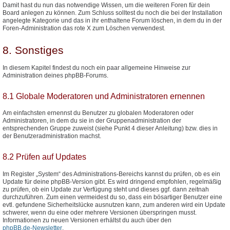
Damit hast du nun das notwendige Wissen, um die weiteren Foren für dein
Board anlegen zu können. Zum Schluss solltest du noch die bei der Installation
angelegte Kategorie und das in ihr enthaltene Forum löschen, in dem du in der
Foren-Administration das rote X zum Löschen verwendest.
8. Sonstiges
In diesem Kapitel findest du noch ein paar allgemeine Hinweise zur
Administration deines phpBB-Forums.
8.1 Globale Moderatoren und Administratoren ernennen
Am einfachsten ernennst du Benutzer zu globalen Moderatoren oder
Administratoren, in dem du sie in der Gruppenadministration der
entsprechenden Gruppe zuweist (siehe Punkt 4 dieser Anleitung) bzw. dies in
der Benutzeradministration machst.
8.2 Prüfen auf Updates
Im Register „System“ des Administrations-Bereichs kannst du prüfen, ob es ein
Update für deine phpBB-Version gibt. Es wird dringend empfohlen, regelmäßig
zu prüfen, ob ein Update zur Verfügung steht und dieses ggf. dann zeitnah
durchzuführen. Zum einen vermeidest du so, dass ein bösartiger Benutzer eine
evtl. gefundene Sicherheitslücke ausnutzen kann, zum anderen wird ein Update
schwerer, wenn du eine oder mehrere Versionen überspringen musst.
Informationen zu neuen Versionen erhältst du auch über den
phpBB.de-Newsletter
.