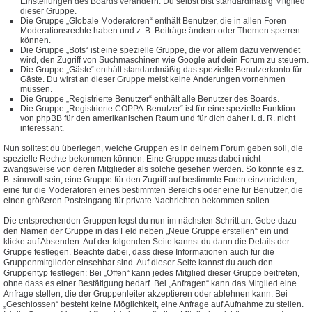
Einstellungen des Boards verändern. Du selbst bist standardmäßig Mitglied
dieser Gruppe.
Die Gruppe „Globale Moderatoren“ enthält Benutzer, die in allen Foren
Moderationsrechte haben und z. B. Beiträge ändern oder Themen sperren
können.
Die Gruppe „Bots“ ist eine spezielle Gruppe, die vor allem dazu verwendet
wird, den Zugriff von Suchmaschinen wie Google auf dein Forum zu steuern.
Die Gruppe „Gäste“ enthält standardmäßig das spezielle Benutzerkonto für
Gäste. Du wirst an dieser Gruppe meist keine Änderungen vornehmen
müssen.
Die Gruppe „Registrierte Benutzer“ enthält alle Benutzer des Boards.
Die Gruppe „Registrierte COPPA-Benutzer“ ist für eine spezielle Funktion
von phpBB für den amerikanischen Raum und für dich daher i. d. R. nicht
interessant.
Nun solltest du überlegen, welche Gruppen es in deinem Forum geben soll, die
spezielle Rechte bekommen können. Eine Gruppe muss dabei nicht
zwangsweise von deren Mitglieder als solche gesehen werden. So könnte es z.
B. sinnvoll sein, eine Gruppe für den Zugriff auf bestimmte Foren einzurichten,
eine für die Moderatoren eines bestimmten Bereichs oder eine für Benutzer, die
einen größeren Posteingang für private Nachrichten bekommen sollen.
Die entsprechenden Gruppen legst du nun im nächsten Schritt an. Gebe dazu
den Namen der Gruppe in das Feld neben „Neue Gruppe erstellen“ ein und
klicke auf Absenden. Auf der folgenden Seite kannst du dann die Details der
Gruppe festlegen. Beachte dabei, dass diese Informationen auch für die
Gruppenmitglieder einsehbar sind. Auf dieser Seite kannst du auch den
Gruppentyp festlegen: Bei „Offen“ kann jedes Mitglied dieser Gruppe beitreten,
ohne dass es einer Bestätigung bedarf. Bei „Anfragen“ kann das Mitglied eine
Anfrage stellen, die der Gruppenleiter akzeptieren oder ablehnen kann. Bei
„Geschlossen“ besteht keine Möglichkeit, eine Anfrage auf Aufnahme zu stellen.