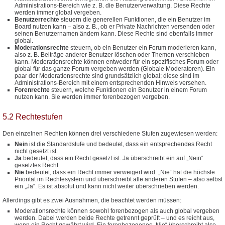
Administrations-Bereich wie z. B. die Benutzerverwaltung. Diese Rechte
werden immer global vergeben.
Benutzerrechte
steuern die generellen Funktionen, die ein Benutzer im
Board nutzen kann – also z. B., ob er Private Nachrichten versenden oder
seinen Benutzernamen ändern kann. Diese Rechte sind ebenfalls immer
global.
Moderationsrechte
steuern, ob ein Benutzer ein Forum moderieren kann,
also z. B. Beiträge anderer Benutzer löschen oder Themen verschieben
kann. Moderationsrechte können entweder für ein spezifisches Forum oder
global für das ganze Forum vergeben werden (Globale Moderatoren). Ein
paar der Moderationsrechte sind grundsätzlich global; diese sind im
Administrations-Bereich mit einem entsprechenden Hinweis versehen.
Forenrechte
steuern, welche Funktionen ein Benutzer in einem Forum
nutzen kann. Sie werden immer forenbezogen vergeben.
5.2 Rechtestufen
Den einzelnen Rechten können drei verschiedene Stufen zugewiesen werden:
Nein
ist die Standardstufe und bedeutet, dass ein entsprechendes Recht
nicht gesetzt ist.
Ja
bedeutet, dass ein Recht gesetzt ist. Ja überschreibt ein auf „Nein“
gesetztes Recht.
Nie
bedeutet, dass ein Recht immer verweigert wird. „Nie“ hat die höchste
Priorität im Rechtesystem und überschreibt alle anderen Stufen – also selbst
ein „Ja“. Es ist absolut und kann nicht weiter überschrieben werden.
Allerdings gibt es zwei Ausnahmen, die beachtet werden müssen:
Moderationsrechte können sowohl forenbezogen als auch global vergeben
werden. Dabei werden beide Rechte getrennt geprüft – und es reicht aus,
wenn ein Recht gewährt wird. Ein forenbezogenes „Nie“ überschreibt also