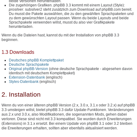
beide Versionen herunterladen.
Die zugehörigen Grafiken. phpBB 3.3 kommt mit einem Layout (Style):
prosilver
. subsilver2 steht zusätzlich zum Download auf phpBB.com bereit.
Du musst die Pakete auswählen, die zu den gewählten Sprachpaketen und
zu dem gewünschten Layout passen. Wenn du beide Layouts und beide
Sprachpakete verwenden willst, musst du also vier Grafikpakete
herunterladen.
Wenn du die Dateien hast, kannst du mit der Installation von phpBB 3.3
beginnen.
1.3 Downloads
Deutsches phpBB Komplettpaket
Deutsche Sprachpakete
Original phpBB-Version
(ohne deutsche Sprachpakete - abgesehen davon
identisch mit deutschem Komplettpaket)
Extension-Datenbank
(englisch)
Styles-Datenbank
(englisch)
2. Installation
Wenn du von einer älteren phpBB Version (2.x, 3.0.x, 3.1.x oder 3.2.x) auf phpBB
3.3 umsteigen willst, bietet phpBB 3.3 dafür Update-Funktionen. Veränderungen
aus 2.x und 3.0.x, also Modifikationen, die sogenannten Mods, gehen dabei
verloren. Diese sind nicht mit 3.3 kompatibel. Sie wurden durch Erweiterungen
(Extensions) in 3.1.x ersetzt. Bei einem Update von phpBB 3.1 oder 3.2 bleiben
die Erweiterungen erhalten, sollten aber ebenfalls aktualisiert werden.