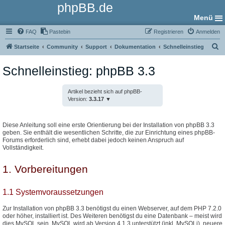
phpBB.de
Menü
FAQ
Pastebin
Registrieren
Anmelden
S
Startseite
Community
Support
Dokumentation
Schnelleinstieg
u
Schnelleinstieg: phpBB 3.3
c
h
Artikel bezieht sich auf phpBB-
e
Version:
3.3.17
Diese Anleitung soll eine erste Orientierung bei der Installation von phpBB 3.3
geben. Sie enthält die wesentlichen Schritte, die zur Einrichtung eines phpBB-
Forums erforderlich sind, erhebt dabei jedoch keinen Anspruch auf
Vollständigkeit.
1. Vorbereitungen
1.1 Systemvoraussetzungen
Zur Installation von phpBB 3.3 benötigst du einen Webserver, auf dem PHP 7.2.0
oder höher, installiert ist. Des Weiteren benötigst du eine Datenbank – meist wird
dies MySQL sein. MySQL wird ab Version 4.1.3 unterstützt (inkl. MySQLi), neuere