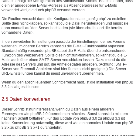
Danach erfolgt die Konfiguration des Administrator-Kontos. Beachte dabei, dass
die hier angegebene E-Mail-Adresse als Absenderadresse für E-Mails
verwendet wird, die durch phpBB versandt werden.
Die Routine versucht dann, die Konfigurationsdatei „config.php“ zu erstellen.
Sollte dies nicht klappen, so kannst du die Datei herunterladen und musst sie
dann manuell auf den Server hochladen (sie überschreibt dort die bereits
vorhandene Datei).
In den erweiterten Einstellungen passt du die Einstellungen deines Forums
weiter an. Im oberen Bereich kannst du die E-Mail-Funktionalität anpassen.
Standardmäßig versendet phpBB dabei die E-Mails über die entsprechende
Funktion des Webservers. Sollte dies nicht funktionieren, so kannst du die E-
Mails auch über einen SMTP-Server verschicken lassen. Dazu musst du die
Adresse des Servers und ggf. die Anmeldedaten angeben. (Achtung: SMTP-
Server von Freemail-Anbietern sind hierfür meist nicht geeignet.) Die Server
URL-Einstellungen kannst du meist unverändert übernehmen.
Wenn du den abschließenden Schritt erreicht hast, ist die Installation von phpBB
3.3 fast abgeschlossen.
2.5 Daten konvertieren
Dieser Schritt ist nur interessant, wenn du Daten aus einem anderen
Forensystem wie phpBB 2.0 übernehmen möchtest. Sonst kannst du mit dem
nächsten Schritt fortfahren. Für das Update von phpBB 3.0 zu phpBB 3.3 ist
keine Konvertierung notwendig, diese wird wie ein normales Update von phpBB
3.3.x zu phpBB 3.3.x+1 durchgeführt.