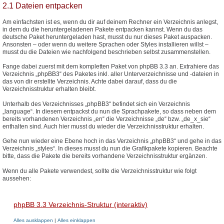
2.1 Dateien entpacken
Am einfachsten ist es, wenn du dir auf deinem Rechner ein Verzeichnis anlegst,
in dem du die heruntergeladenen Pakete entpacken kannst. Wenn du das
deutsche Paket heruntergeladen hast, musst du nur dieses Paket auspacken.
Ansonsten – oder wenn du weitere Sprachen oder Styles installieren willst –
musst du die Dateien wie nachfolgend beschrieben selbst zusammenstellen.
Fange dabei zuerst mit dem kompletten Paket von phpBB 3.3 an. Extrahiere das
Verzeichnis „phpBB3“ des Paketes inkl. aller Unterverzeichnisse und -dateien in
das von dir erstellte Verzeichnis. Achte dabei darauf, dass du die
Verzeichnisstruktur erhalten bleibt.
Unterhalb des Verzeichnisses „phpBB3“ befindet sich ein Verzeichnis
„language“. In diesem entpackst du nun die Sprachpakete, so dass neben dem
bereits vorhandenen Verzeichnis „en“ die Verzeichnisse „de“ bzw. „de_x_sie“
enthalten sind. Auch hier musst du wieder die Verzeichnisstruktur erhalten.
Gehe nun wieder eine Ebene hoch in das Verzeichnis „phpBB3“ und gehe in das
Verzeichnis „styles“. In dieses musst du nun die Grafikpakete kopieren. Beachte
bitte, dass die Pakete die bereits vorhandene Verzeichnisstruktur ergänzen.
Wenn du alle Pakete verwendest, sollte die Verzeichnisstruktur wie folgt
aussehen:
phpBB 3.3 Verzeichnis-Struktur (interaktiv)
Alles ausklappen
|
Alles einklappen