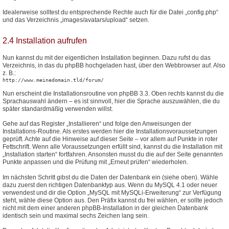
Idealerweise solltest du entsprechende Rechte auch für die Datei „config.php“
und das Verzeichnis „images/avatars/upload“ setzen.
2.4 Installation aufrufen
Nun kannst du mit der eigentlichen Installation beginnen. Dazu rufst du das
Verzeichnis, in das du phpBB hochgeladen hast, über den Webbrowser auf. Also
z. B.:
http://www.meinedomain.tld/forum/
Nun erscheint die Installationsroutine von phpBB 3.3. Oben rechts kannst du die
Sprachauswahl ändern – es ist sinnvoll, hier die Sprache auszuwählen, die du
später standardmäßig verwenden willst.
Gehe auf das Register „Installieren“ und folge den Anweisungen der
Installations-Routine. Als erstes werden hier die Installationsvoraussetzungen
geprüft. Achte auf die Hinweise auf dieser Seite – vor allem auf Punkte in roter
Fettschrift. Wenn alle Voraussetzungen erfüllt sind, kannst du die Installation mit
„Installation starten“ fortfahren. Ansonsten musst du die auf der Seite genannten
Punkte anpassen und die Prüfung mit „Erneut prüfen“ wiederholen.
Im nächsten Schritt gibst du die Daten der Datenbank ein (siehe oben). Wähle
dazu zuerst den richtigen Datenbanktyp aus. Wenn du MySQL 4.1 oder neuer
verwendest und dir die Option „MySQL mit MySQLi-Erweiterung“ zur Verfügung
steht, wähle diese Option aus. Den Präfix kannst du frei wählen, er sollte jedoch
nicht mit dem einer anderen phpBB-Installation in der gleichen Datenbank
identisch sein und maximal sechs Zeichen lang sein.