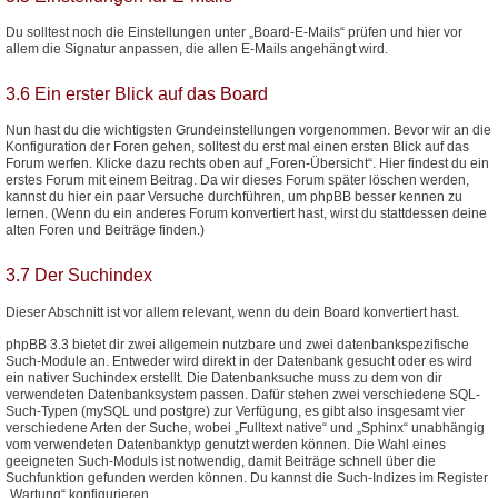
Du solltest noch die Einstellungen unter „Board-E-Mails“ prüfen und hier vor
allem die Signatur anpassen, die allen E-Mails angehängt wird.
3.6 Ein erster Blick auf das Board
Nun hast du die wichtigsten Grundeinstellungen vorgenommen. Bevor wir an die
Konfiguration der Foren gehen, solltest du erst mal einen ersten Blick auf das
Forum werfen. Klicke dazu rechts oben auf „Foren-Übersicht“. Hier findest du ein
erstes Forum mit einem Beitrag. Da wir dieses Forum später löschen werden,
kannst du hier ein paar Versuche durchführen, um phpBB besser kennen zu
lernen. (Wenn du ein anderes Forum konvertiert hast, wirst du stattdessen deine
alten Foren und Beiträge finden.)
3.7 Der Suchindex
Dieser Abschnitt ist vor allem relevant, wenn du dein Board konvertiert hast.
phpBB 3.3 bietet dir zwei allgemein nutzbare und zwei datenbankspezifische
Such-Module an. Entweder wird direkt in der Datenbank gesucht oder es wird
ein nativer Suchindex erstellt. Die Datenbanksuche muss zu dem von dir
verwendeten Datenbanksystem passen. Dafür stehen zwei verschiedene SQL-
Such-Typen (mySQL und postgre) zur Verfügung, es gibt also insgesamt vier
verschiedene Arten der Suche, wobei „Fulltext native“ und „Sphinx“ unabhängig
vom verwendeten Datenbanktyp genutzt werden können. Die Wahl eines
geeigneten Such-Moduls ist notwendig, damit Beiträge schnell über die
Suchfunktion gefunden werden können. Du kannst die Such-Indizes im Register
„Wartung“ konfigurieren.