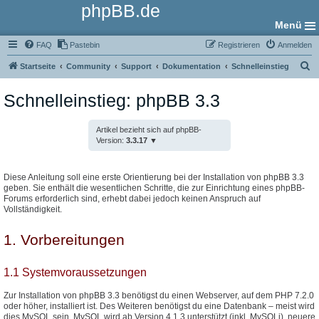
phpBB.de
Menü
FAQ
Pastebin
Registrieren
Anmelden
S
Startseite
Community
Support
Dokumentation
Schnelleinstieg
u
Schnelleinstieg: phpBB 3.3
c
h
Artikel bezieht sich auf phpBB-
e
Version:
3.3.17
Diese Anleitung soll eine erste Orientierung bei der Installation von phpBB 3.3
geben. Sie enthält die wesentlichen Schritte, die zur Einrichtung eines phpBB-
Forums erforderlich sind, erhebt dabei jedoch keinen Anspruch auf
Vollständigkeit.
1. Vorbereitungen
1.1 Systemvoraussetzungen
Zur Installation von phpBB 3.3 benötigst du einen Webserver, auf dem PHP 7.2.0
oder höher, installiert ist. Des Weiteren benötigst du eine Datenbank – meist wird
dies MySQL sein. MySQL wird ab Version 4.1.3 unterstützt (inkl. MySQLi), neuere