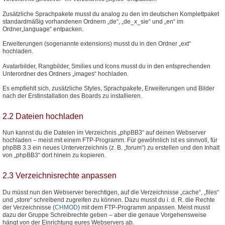
Zusätzliche Sprachpakete musst du analog zu den im deutschen Komplettpaket
standardmäßig vorhandenen Ordnern „de“, „de_x_sie“ und „en“ im
Ordner„language“ entpacken.
Erweiterungen (sogenannte extensions) musst du in den Ordner „ext“
hochladen.
Avatarbilder, Rangbilder, Smilies und Icons musst du in den entsprechenden
Unterordner des Ordners „images“ hochladen.
Es empfiehlt sich, zusätzliche Styles, Sprachpakete, Erweiterungen und Bilder
nach der Erstinstallation des Boards zu installieren.
2.2 Dateien hochladen
Nun kannst du die Dateien im Verzeichnis „phpBB3“ auf deinen Webserver
hochladen – meist mit einem FTP-Programm. Für gewöhnlich ist es sinnvoll, für
phpBB 3.3 ein neues Unterverzeichnis (z. B. „forum“) zu erstellen und den Inhalt
von „phpBB3“ dort hinein zu kopieren.
2.3 Verzeichnisrechte anpassen
Du müsst nun den Webserver berechtigen, auf die Verzeichnisse „cache“, „files“
und „store“ schreibend zugreifen zu können. Dazu musst du i. d. R. die Rechte
der Verzeichnisse (
CHMOD
) mit dem FTP-Programm anpassen. Meist musst
dazu der Gruppe Schreibrechte geben – aber die genaue Vorgehensweise
hängt von der Einrichtung eures Webservers ab.