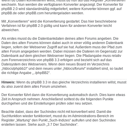
Wenn du Daten konvertieren willst, musst du nun auf das Register „Konvertieren“
wechseln. Nun werden die verfügbaren Konverter angezeigt. Der Konverter für
phpBB 2.0 wird standardmäßig mitgeliefert, weitere Konverter können ggf. auf
phpBB.de oder phpBB.com heruntergeladen werden.
Mit „Konvertieren“ wird die Konvertierung gestartet. Das hier beschriebene
Verfahren ist für phpBB 2.0 gültig und kann für anderen Konverter leicht
abweichen.
Als erstes musst du die Datenbankdaten deines alten Forums angeben. Die
Daten des alten Forums können dabei auch in einer völlig anderen Datenbank
liegen, sofern der Webserver Zugriff auf sie hat. Außerdem muss der Pfad zum
alten Forum angegeben werden. Dabei müssen die Dateien im Gegensatz zur
Datenbank auf dem gleichen Webserver liegen. Die Pfadangabe muss relativ
zum Forenverzeichnis von phpBB 3.3 erfolgen und bezieht sich auf das
Dateisystem des Webservers. Wenn dein neues Board im Verzeichnis
„htdocs/phpbb2/“ und dein neues unter „htdocs/forum/“ installiert sind, so lautet
die richtige Angabe „../phpBB2“.
Hinweis:
Wenn du phpBB 3.3 in das gleiche Verzeichnis installieren willst, musst
du also zuerst dein altes Forum umziehen.
Der Konverter führt dann die Konvertierung automatisch durch. Dies kann etwas
Zeit in Anspruch nehmen. Anschließend solltest du die folgenden Punkte
durchgehen und die Einstellungen prüfen oder neu setzen.
Beachte dabei, dass der Suchindex nicht mit konvertiert wird. Damit die
Suchfunktion wieder funktioniert, musst du im Administrations-Bereich im
Register „Wartung“ den Punkt „Such-Indizes“ aufrufen und den Suchindex
erstellen lassen. Siehe auch „3.7 Der Suchindex“.