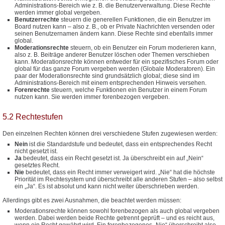
Administrations-Bereich wie z. B. die Benutzerverwaltung. Diese Rechte
werden immer global vergeben.
Benutzerrechte
steuern die generellen Funktionen, die ein Benutzer im
Board nutzen kann – also z. B., ob er Private Nachrichten versenden oder
seinen Benutzernamen ändern kann. Diese Rechte sind ebenfalls immer
global.
Moderationsrechte
steuern, ob ein Benutzer ein Forum moderieren kann,
also z. B. Beiträge anderer Benutzer löschen oder Themen verschieben
kann. Moderationsrechte können entweder für ein spezifisches Forum oder
global für das ganze Forum vergeben werden (Globale Moderatoren). Ein
paar der Moderationsrechte sind grundsätzlich global; diese sind im
Administrations-Bereich mit einem entsprechenden Hinweis versehen.
Forenrechte
steuern, welche Funktionen ein Benutzer in einem Forum
nutzen kann. Sie werden immer forenbezogen vergeben.
5.2 Rechtestufen
Den einzelnen Rechten können drei verschiedene Stufen zugewiesen werden:
Nein
ist die Standardstufe und bedeutet, dass ein entsprechendes Recht
nicht gesetzt ist.
Ja
bedeutet, dass ein Recht gesetzt ist. Ja überschreibt ein auf „Nein“
gesetztes Recht.
Nie
bedeutet, dass ein Recht immer verweigert wird. „Nie“ hat die höchste
Priorität im Rechtesystem und überschreibt alle anderen Stufen – also selbst
ein „Ja“. Es ist absolut und kann nicht weiter überschrieben werden.
Allerdings gibt es zwei Ausnahmen, die beachtet werden müssen:
Moderationsrechte können sowohl forenbezogen als auch global vergeben
werden. Dabei werden beide Rechte getrennt geprüft – und es reicht aus,
wenn ein Recht gewährt wird. Ein forenbezogenes „Nie“ überschreibt also