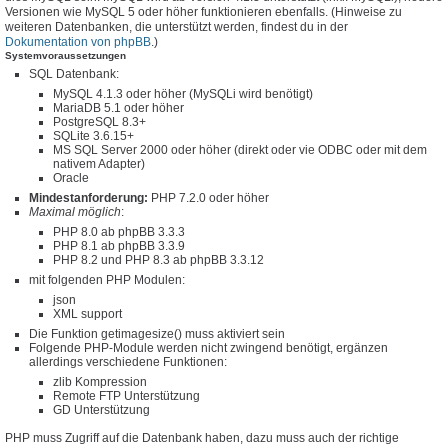
Versionen wie MySQL 5 oder höher funktionieren ebenfalls. (Hinweise zu
weiteren Datenbanken, die unterstützt werden, findest du in der
Dokumentation von phpBB
.)
Systemvoraussetzungen
SQL Datenbank:
MySQL 4.1.3 oder höher (MySQLi wird benötigt)
MariaDB 5.1 oder höher
PostgreSQL 8.3+
SQLite 3.6.15+
MS SQL Server 2000 oder höher (direkt oder vie ODBC oder mit dem
nativem Adapter)
Oracle
Mindestanforderung:
PHP 7.2.0 oder höher
Maximal möglich
:
PHP 8.0 ab phpBB 3.3.3
PHP 8.1 ab phpBB 3.3.9
PHP 8.2 und PHP 8.3 ab phpBB 3.3.12
mit folgenden PHP Modulen:
json
XML support
Die Funktion getimagesize() muss aktiviert sein
Folgende PHP-Module werden nicht zwingend benötigt, ergänzen
allerdings verschiedene Funktionen:
zlib Kompression
Remote FTP Unterstützung
GD Unterstützung
PHP muss Zugriff auf die Datenbank haben, dazu muss auch der richtige