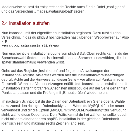
Idealerweise solltest du entsprechende Rechte auch für die Datei „config.php“
und das Verzeichnis „images/avatars/upload“ setzen.
2.4 Installation aufrufen
Nun kannst du mit der eigentlichen Installation beginnen. Dazu rufst du das
Verzeichnis, in das du phpBB hochgeladen hast, über den Webbrowser auf. Also
z. B.:
http://www.meinedomain.tld/forum/
Nun erscheint die Installationsroutine von phpBB 3.3. Oben rechts kannst du die
Sprachauswahl ändern – es ist sinnvoll, hier die Sprache auszuwählen, die du
später standardmäßig verwenden willst.
Gehe auf das Register „Installieren“ und folge den Anweisungen der
Installations-Routine. Als erstes werden hier die Installationsvoraussetzungen
geprüft. Achte auf die Hinweise auf dieser Seite – vor allem auf Punkte in roter
Fettschrift. Wenn alle Voraussetzungen erfüllt sind, kannst du die Installation mit
„Installation starten“ fortfahren. Ansonsten musst du die auf der Seite genannten
Punkte anpassen und die Prüfung mit „Erneut prüfen“ wiederholen.
Im nächsten Schritt gibst du die Daten der Datenbank ein (siehe oben). Wähle
dazu zuerst den richtigen Datenbanktyp aus. Wenn du MySQL 4.1 oder neuer
verwendest und dir die Option „MySQL mit MySQLi-Erweiterung“ zur Verfügung
steht, wähle diese Option aus. Den Präfix kannst du frei wählen, er sollte jedoch
nicht mit dem einer anderen phpBB-Installation in der gleichen Datenbank
identisch sein und maximal sechs Zeichen lang sein.