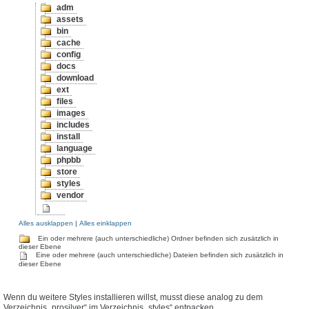
adm
assets
bin
cache
config
docs
download
ext
files
images
includes
install
language
phpbb
store
styles
vendor
Alles ausklappen
|
Alles einklappen
Ein oder mehrere (auch unterschiedliche) Ordner befinden sich zusätzlich in
dieser Ebene
Eine oder mehrere (auch unterschiedliche) Dateien befinden sich zusätzlich in
dieser Ebene
Wenn du weitere Styles installieren willst, musst diese analog zu dem
Verzeichnis „prosilver“ im Verzeichnis „styles“ entpacken.