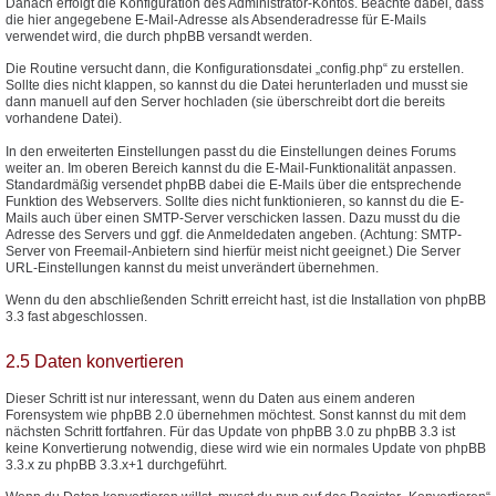
Danach erfolgt die Konfiguration des Administrator-Kontos. Beachte dabei, dass
die hier angegebene E-Mail-Adresse als Absenderadresse für E-Mails
verwendet wird, die durch phpBB versandt werden.
Die Routine versucht dann, die Konfigurationsdatei „config.php“ zu erstellen.
Sollte dies nicht klappen, so kannst du die Datei herunterladen und musst sie
dann manuell auf den Server hochladen (sie überschreibt dort die bereits
vorhandene Datei).
In den erweiterten Einstellungen passt du die Einstellungen deines Forums
weiter an. Im oberen Bereich kannst du die E-Mail-Funktionalität anpassen.
Standardmäßig versendet phpBB dabei die E-Mails über die entsprechende
Funktion des Webservers. Sollte dies nicht funktionieren, so kannst du die E-
Mails auch über einen SMTP-Server verschicken lassen. Dazu musst du die
Adresse des Servers und ggf. die Anmeldedaten angeben. (Achtung: SMTP-
Server von Freemail-Anbietern sind hierfür meist nicht geeignet.) Die Server
URL-Einstellungen kannst du meist unverändert übernehmen.
Wenn du den abschließenden Schritt erreicht hast, ist die Installation von phpBB
3.3 fast abgeschlossen.
2.5 Daten konvertieren
Dieser Schritt ist nur interessant, wenn du Daten aus einem anderen
Forensystem wie phpBB 2.0 übernehmen möchtest. Sonst kannst du mit dem
nächsten Schritt fortfahren. Für das Update von phpBB 3.0 zu phpBB 3.3 ist
keine Konvertierung notwendig, diese wird wie ein normales Update von phpBB
3.3.x zu phpBB 3.3.x+1 durchgeführt.