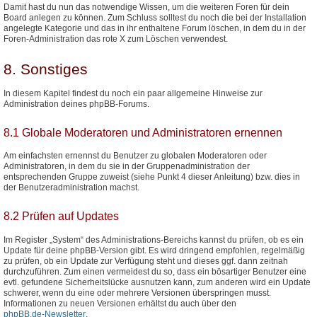
Damit hast du nun das notwendige Wissen, um die weiteren Foren für dein
Board anlegen zu können. Zum Schluss solltest du noch die bei der Installation
angelegte Kategorie und das in ihr enthaltene Forum löschen, in dem du in der
Foren-Administration das rote X zum Löschen verwendest.
8. Sonstiges
In diesem Kapitel findest du noch ein paar allgemeine Hinweise zur
Administration deines phpBB-Forums.
8.1 Globale Moderatoren und Administratoren ernennen
Am einfachsten ernennst du Benutzer zu globalen Moderatoren oder
Administratoren, in dem du sie in der Gruppenadministration der
entsprechenden Gruppe zuweist (siehe Punkt 4 dieser Anleitung) bzw. dies in
der Benutzeradministration machst.
8.2 Prüfen auf Updates
Im Register „System“ des Administrations-Bereichs kannst du prüfen, ob es ein
Update für deine phpBB-Version gibt. Es wird dringend empfohlen, regelmäßig
zu prüfen, ob ein Update zur Verfügung steht und dieses ggf. dann zeitnah
durchzuführen. Zum einen vermeidest du so, dass ein bösartiger Benutzer eine
evtl. gefundene Sicherheitslücke ausnutzen kann, zum anderen wird ein Update
schwerer, wenn du eine oder mehrere Versionen überspringen musst.
Informationen zu neuen Versionen erhältst du auch über den
phpBB.de-Newsletter
.