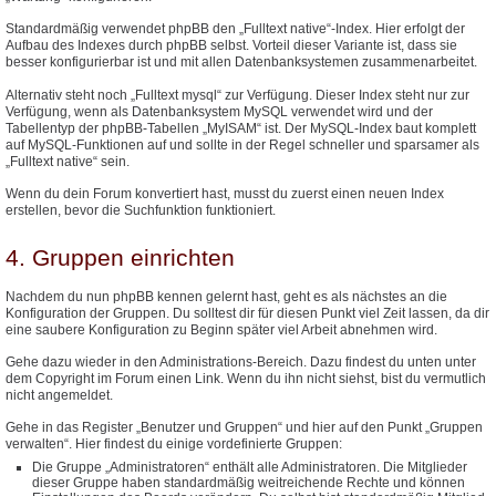
Standardmäßig verwendet phpBB den „Fulltext native“-Index. Hier erfolgt der
Aufbau des Indexes durch phpBB selbst. Vorteil dieser Variante ist, dass sie
besser konfigurierbar ist und mit allen Datenbanksystemen zusammenarbeitet.
Alternativ steht noch „Fulltext mysql“ zur Verfügung. Dieser Index steht nur zur
Verfügung, wenn als Datenbanksystem MySQL verwendet wird und der
Tabellentyp der phpBB-Tabellen „MyISAM“ ist. Der MySQL-Index baut komplett
auf MySQL-Funktionen auf und sollte in der Regel schneller und sparsamer als
„Fulltext native“ sein.
Wenn du dein Forum konvertiert hast, musst du zuerst einen neuen Index
erstellen, bevor die Suchfunktion funktioniert.
4. Gruppen einrichten
Nachdem du nun phpBB kennen gelernt hast, geht es als nächstes an die
Konfiguration der Gruppen. Du solltest dir für diesen Punkt viel Zeit lassen, da dir
eine saubere Konfiguration zu Beginn später viel Arbeit abnehmen wird.
Gehe dazu wieder in den Administrations-Bereich. Dazu findest du unten unter
dem Copyright im Forum einen Link. Wenn du ihn nicht siehst, bist du vermutlich
nicht angemeldet.
Gehe in das Register „Benutzer und Gruppen“ und hier auf den Punkt „Gruppen
verwalten“. Hier findest du einige vordefinierte Gruppen:
Die Gruppe „Administratoren“ enthält alle Administratoren. Die Mitglieder
dieser Gruppe haben standardmäßig weitreichende Rechte und können