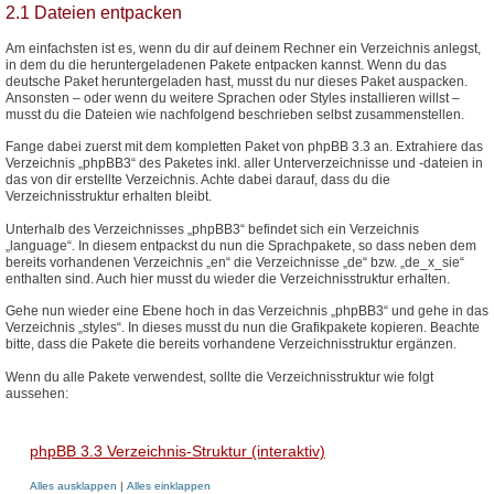
2.1 Dateien entpacken
Am einfachsten ist es, wenn du dir auf deinem Rechner ein Verzeichnis anlegst,
in dem du die heruntergeladenen Pakete entpacken kannst. Wenn du das
deutsche Paket heruntergeladen hast, musst du nur dieses Paket auspacken.
Ansonsten – oder wenn du weitere Sprachen oder Styles installieren willst –
musst du die Dateien wie nachfolgend beschrieben selbst zusammenstellen.
Fange dabei zuerst mit dem kompletten Paket von phpBB 3.3 an. Extrahiere das
Verzeichnis „phpBB3“ des Paketes inkl. aller Unterverzeichnisse und -dateien in
das von dir erstellte Verzeichnis. Achte dabei darauf, dass du die
Verzeichnisstruktur erhalten bleibt.
Unterhalb des Verzeichnisses „phpBB3“ befindet sich ein Verzeichnis
„language“. In diesem entpackst du nun die Sprachpakete, so dass neben dem
bereits vorhandenen Verzeichnis „en“ die Verzeichnisse „de“ bzw. „de_x_sie“
enthalten sind. Auch hier musst du wieder die Verzeichnisstruktur erhalten.
Gehe nun wieder eine Ebene hoch in das Verzeichnis „phpBB3“ und gehe in das
Verzeichnis „styles“. In dieses musst du nun die Grafikpakete kopieren. Beachte
bitte, dass die Pakete die bereits vorhandene Verzeichnisstruktur ergänzen.
Wenn du alle Pakete verwendest, sollte die Verzeichnisstruktur wie folgt
aussehen:
phpBB 3.3 Verzeichnis-Struktur (interaktiv)
Alles ausklappen
|
Alles einklappen