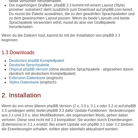
beide Versionen herunterladen.
Die zugehörigen Grafiken. phpBB 3.3 kommt mit einem Layout (Style):
prosilver
. subsilver2 steht zusätzlich zum Download auf phpBB.com bereit.
Du musst die Pakete auswählen, die zu den gewählten Sprachpaketen und
zu dem gewünschten Layout passen. Wenn du beide Layouts und beide
Sprachpakete verwenden willst, musst du also vier Grafikpakete
herunterladen.
Wenn du die Dateien hast, kannst du mit der Installation von phpBB 3.3
beginnen.
1.3 Downloads
Deutsches phpBB Komplettpaket
Deutsche Sprachpakete
Original phpBB-Version
(ohne deutsche Sprachpakete - abgesehen davon
identisch mit deutschem Komplettpaket)
Extension-Datenbank
(englisch)
Styles-Datenbank
(englisch)
2. Installation
Wenn du von einer älteren phpBB Version (2.x, 3.0.x, 3.1.x oder 3.2.x) auf phpBB
3.3 umsteigen willst, bietet phpBB 3.3 dafür Update-Funktionen. Veränderungen
aus 2.x und 3.0.x, also Modifikationen, die sogenannten Mods, gehen dabei
verloren. Diese sind nicht mit 3.3 kompatibel. Sie wurden durch Erweiterungen
(Extensions) in 3.1.x ersetzt. Bei einem Update von phpBB 3.1 oder 3.2 bleiben
die Erweiterungen erhalten, sollten aber ebenfalls aktualisiert werden.