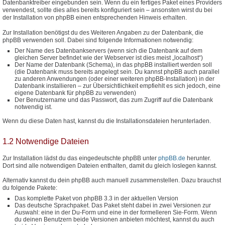
Datenbanktreiber eingebunden sein. Wenn du ein fertiges Paket eines Providers
verwendest, sollte dies alles bereits konfiguriert sein – ansonsten wirst du bei
der Installation von phpBB einen entsprechenden Hinweis erhalten.
Zur Installation benötigst du des Weiteren Angaben zu der Datenbank, die
phpBB verwenden soll. Dabei sind folgende Informationen notwendig:
Der Name des Datenbankservers (wenn sich die Datenbank auf dem
gleichen Server befindet wie der Webserver ist dies meist „localhost“)
Der Name der Datenbank (Schema), in das phpBB installiert werden soll
(die Datenbank muss bereits angelegt sein. Du kannst phpBB auch parallel
zu anderen Anwendungen (oder einer weiteren phpBB-Installation) in der
Datenbank installieren – zur Übersichtlichkeit empfiehlt es sich jedoch, eine
eigene Datenbank für phpBB zu verwenden)
Der Benutzername und das Passwort, das zum Zugriff auf die Datenbank
notwendig ist.
Wenn du diese Daten hast, kannst du die Installationsdateien herunterladen.
1.2 Notwendige Dateien
Zur Installation lädst du das eingedeutschte phpBB unter
phpBB.de
herunter.
Dort sind alle notwendigen Dateien enthalten, damit du gleich loslegen kannst.
Alternativ kannst du dein phpBB auch manuell zusammenstellen. Dazu brauchst
du folgende Pakete:
Das komplette Paket von phpBB 3.3 in der aktuellen Version
Das deutsche Sprachpaket. Das Paket steht dabei in zwei Versionen zur
Auswahl: eine in der Du-Form und eine in der formelleren Sie-Form. Wenn
du deinen Benutzern beide Versionen anbieten möchtest, kannst du auch