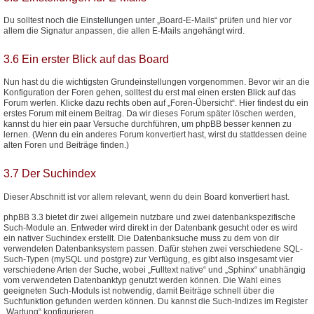
Du solltest noch die Einstellungen unter „Board-E-Mails“ prüfen und hier vor
allem die Signatur anpassen, die allen E-Mails angehängt wird.
3.6 Ein erster Blick auf das Board
Nun hast du die wichtigsten Grundeinstellungen vorgenommen. Bevor wir an die
Konfiguration der Foren gehen, solltest du erst mal einen ersten Blick auf das
Forum werfen. Klicke dazu rechts oben auf „Foren-Übersicht“. Hier findest du ein
erstes Forum mit einem Beitrag. Da wir dieses Forum später löschen werden,
kannst du hier ein paar Versuche durchführen, um phpBB besser kennen zu
lernen. (Wenn du ein anderes Forum konvertiert hast, wirst du stattdessen deine
alten Foren und Beiträge finden.)
3.7 Der Suchindex
Dieser Abschnitt ist vor allem relevant, wenn du dein Board konvertiert hast.
phpBB 3.3 bietet dir zwei allgemein nutzbare und zwei datenbankspezifische
Such-Module an. Entweder wird direkt in der Datenbank gesucht oder es wird
ein nativer Suchindex erstellt. Die Datenbanksuche muss zu dem von dir
verwendeten Datenbanksystem passen. Dafür stehen zwei verschiedene SQL-
Such-Typen (mySQL und postgre) zur Verfügung, es gibt also insgesamt vier
verschiedene Arten der Suche, wobei „Fulltext native“ und „Sphinx“ unabhängig
vom verwendeten Datenbanktyp genutzt werden können. Die Wahl eines
geeigneten Such-Moduls ist notwendig, damit Beiträge schnell über die
Suchfunktion gefunden werden können. Du kannst die Such-Indizes im Register
„Wartung“ konfigurieren.