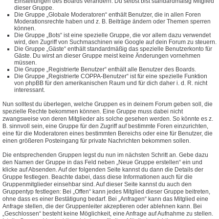
Einstellungen des Boards verändern. Du selbst bist standardmäßig Mitglied
dieser Gruppe.
Die Gruppe „Globale Moderatoren“ enthält Benutzer, die in allen Foren
Moderationsrechte haben und z. B. Beiträge ändern oder Themen sperren
können.
Die Gruppe „Bots“ ist eine spezielle Gruppe, die vor allem dazu verwendet
wird, den Zugriff von Suchmaschinen wie Google auf dein Forum zu steuern.
Die Gruppe „Gäste“ enthält standardmäßig das spezielle Benutzerkonto für
Gäste. Du wirst an dieser Gruppe meist keine Änderungen vornehmen
müssen.
Die Gruppe „Registrierte Benutzer“ enthält alle Benutzer des Boards.
Die Gruppe „Registrierte COPPA-Benutzer“ ist für eine spezielle Funktion
von phpBB für den amerikanischen Raum und für dich daher i. d. R. nicht
interessant.
Nun solltest du überlegen, welche Gruppen es in deinem Forum geben soll, die
spezielle Rechte bekommen können. Eine Gruppe muss dabei nicht
zwangsweise von deren Mitglieder als solche gesehen werden. So könnte es z.
B. sinnvoll sein, eine Gruppe für den Zugriff auf bestimmte Foren einzurichten,
eine für die Moderatoren eines bestimmten Bereichs oder eine für Benutzer, die
einen größeren Posteingang für private Nachrichten bekommen sollen.
Die entsprechenden Gruppen legst du nun im nächsten Schritt an. Gebe dazu
den Namen der Gruppe in das Feld neben „Neue Gruppe erstellen“ ein und
klicke auf Absenden. Auf der folgenden Seite kannst du dann die Details der
Gruppe festlegen. Beachte dabei, dass diese Informationen auch für die
Gruppenmitglieder einsehbar sind. Auf dieser Seite kannst du auch den
Gruppentyp festlegen: Bei „Offen“ kann jedes Mitglied dieser Gruppe beitreten,
ohne dass es einer Bestätigung bedarf. Bei „Anfragen“ kann das Mitglied eine
Anfrage stellen, die der Gruppenleiter akzeptieren oder ablehnen kann. Bei
„Geschlossen“ besteht keine Möglichkeit, eine Anfrage auf Aufnahme zu stellen.