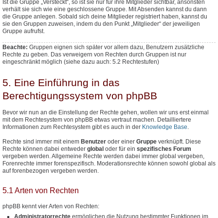
Ist die Gruppe „Versteckt“, so ist sie nur für ihre Mitglieder sichtbar, ansonsten
verhält sie sich wie eine geschlossene Gruppe. Mit Absenden kannst du dann
die Gruppe anlegen. Sobald sich deine Mitglieder registriert haben, kannst du
sie den Gruppen zuweisen, indem du den Punkt „Mitglieder“ der jeweiligen
Gruppe aufrufst.
Beachte:
Gruppen eignen sich später vor allem dazu, Benutzern
zusätzliche
Rechte zu geben. Das verweigern von Rechten durch Gruppen ist nur
eingeschränkt möglich (siehe dazu auch: 5.2 Rechtestufen)
5. Eine Einführung in das
Berechtigungssystem von phpBB
Bevor wir nun an die Einstellung der Rechte gehen, wollen wir uns erst einmal
mit dem Rechtesystem von phpBB etwas vertraut machen. Detailliertere
Informationen zum Rechtesystem gibt es auch in der
Knowledge Base
.
Rechte sind immer mit einem
Benutzer
oder einer
Gruppe
verknüpft. Diese
Rechte können dabei entweder
global
oder für ein
spezifisches Forum
vergeben werden. Allgemeine Rechte werden dabei immer global vergeben,
Forenrechte immer forenspezifisch. Moderationsrechte können sowohl global als
auf forenbezogen vergeben werden.
5.1 Arten von Rechten
phpBB kennt vier Arten von Rechten:
Administratorrechte
ermöglichen die Nutzung bestimmter Funktionen im