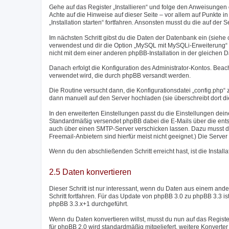
Gehe auf das Register „Installieren“ und folge den Anweisungen d
Achte auf die Hinweise auf dieser Seite – vor allem auf Punkte in r
„Installation starten“ fortfahren. Ansonsten musst du die auf de
Im nächsten Schritt gibst du die Daten der Datenbank ein (sieh
verwendest und dir die Option „MySQL mit MySQLi-Erweiterung“ zu
nicht mit dem einer anderen phpBB-Installation in der gleichen 
Danach erfolgt die Konfiguration des Administrator-Kontos. Bea
verwendet wird, die durch phpBB versandt werden.
Die Routine versucht dann, die Konfigurationsdatei „config.php“ z
dann manuell auf den Server hochladen (sie überschreibt dort di
In den erweiterten Einstellungen passt du die Einstellungen dei
Standardmäßig versendet phpBB dabei die E-Mails über die entsp
auch über einen SMTP-Server verschicken lassen. Dazu musst d
Freemail-Anbietern sind hierfür meist nicht geeignet.) Die Ser
Wenn du den abschließenden Schritt erreicht hast, ist die Instal
2.5 Daten konvertieren
Dieser Schritt ist nur interessant, wenn du Daten aus einem a
Schritt fortfahren. Für das Update von phpBB 3.0 zu phpBB 3.3 i
phpBB 3.3.x+1 durchgeführt.
Wenn du Daten konvertieren willst, musst du nun auf das Regist
für phpBB 2.0 wird standardmäßig mitgeliefert, weitere Konver