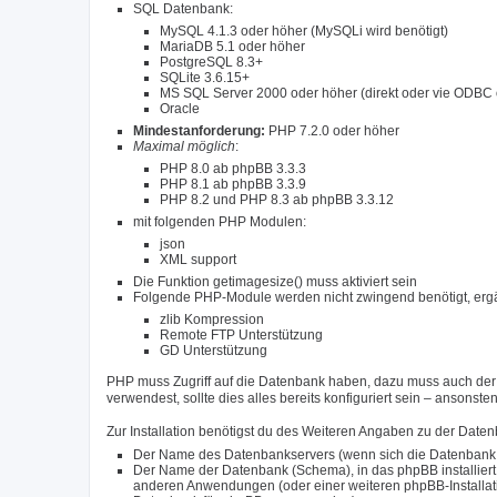
SQL Datenbank:
MySQL 4.1.3 oder höher (MySQLi wird benötigt)
MariaDB 5.1 oder höher
PostgreSQL 8.3+
SQLite 3.6.15+
MS SQL Server 2000 oder höher (direkt oder vie ODBC 
Oracle
Mindestanforderung:
PHP 7.2.0 oder höher
Maximal möglich
:
PHP 8.0 ab phpBB 3.3.3
PHP 8.1 ab phpBB 3.3.9
PHP 8.2 und PHP 8.3 ab phpBB 3.3.12
mit folgenden PHP Modulen:
json
XML support
Die Funktion getimagesize() muss aktiviert sein
Folgende PHP-Module werden nicht zwingend benötigt, ergä
zlib Kompression
Remote FTP Unterstützung
GD Unterstützung
PHP muss Zugriff auf die Datenbank haben, dazu muss auch der r
verwendest, sollte dies alles bereits konfiguriert sein – ansonst
Zur Installation benötigst du des Weiteren Angaben zu der Date
Der Name des Datenbankservers (wenn sich die Datenbank auf
Der Name der Datenbank (Schema), in das phpBB installiert 
anderen Anwendungen (oder einer weiteren phpBB-Installation