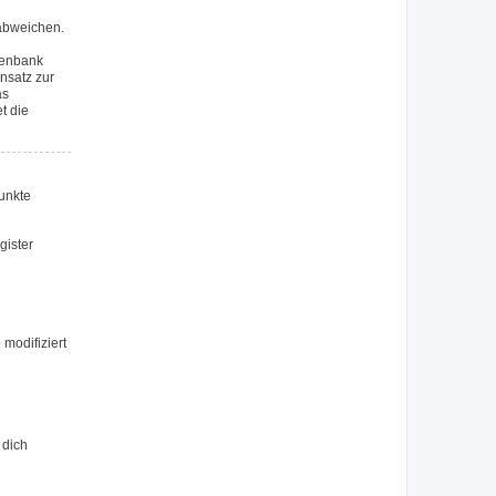
 abweichen.
tenbank
nsatz zur
as
t die
Punkte
gister
modifiziert
 dich