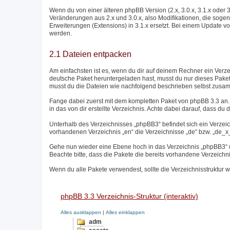
Wenn du von einer älteren phpBB Version (2.x, 3.0.x, 3.1.x oder 
Veränderungen aus 2.x und 3.0.x, also Modifikationen, die sogen
Erweiterungen (Extensions) in 3.1.x ersetzt. Bei einem Update vo
werden.
2.1 Dateien entpacken
Am einfachsten ist es, wenn du dir auf deinem Rechner ein Verz
deutsche Paket heruntergeladen hast, musst du nur dieses Paket
musst du die Dateien wie nachfolgend beschrieben selbst zusa
Fange dabei zuerst mit dem kompletten Paket von phpBB 3.3 an. 
in das von dir erstellte Verzeichnis. Achte dabei darauf, dass du d
Unterhalb des Verzeichnisses „phpBB3“ befindet sich ein Verzei
vorhandenen Verzeichnis „en“ die Verzeichnisse „de“ bzw. „de_x_s
Gehe nun wieder eine Ebene hoch in das Verzeichnis „phpBB3“ un
Beachte bitte, dass die Pakete die bereits vorhandene Verzeichn
Wenn du alle Pakete verwendest, sollte die Verzeichnisstruktur w
phpBB 3.3 Verzeichnis-Struktur (interaktiv)
Alles ausklappen
|
Alles einklappen
adm