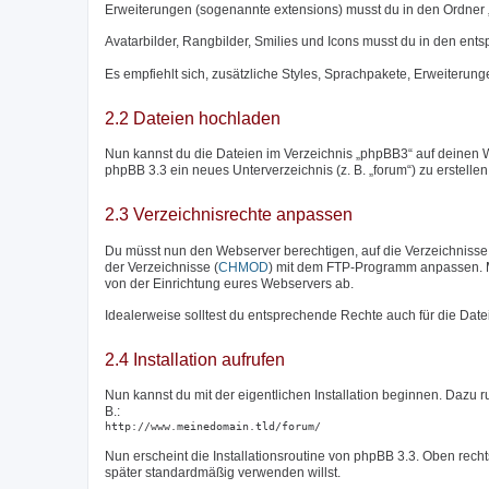
Erweiterungen (sogenannte extensions) musst du in den Ordner 
Avatarbilder, Rangbilder, Smilies und Icons musst du in den en
Es empfiehlt sich, zusätzliche Styles, Sprachpakete, Erweiterunge
2.2 Dateien hochladen
Nun kannst du die Dateien im Verzeichnis „phpBB3“ auf deinen W
phpBB 3.3 ein neues Unterverzeichnis (z. B. „forum“) zu erstelle
2.3 Verzeichnisrechte anpassen
Du müsst nun den Webserver berechtigen, auf die Verzeichnisse „c
der Verzeichnisse (
CHMOD
) mit dem FTP-Programm anpassen. M
von der Einrichtung eures Webservers ab.
Idealerweise solltest du entsprechende Rechte auch für die Date
2.4 Installation aufrufen
Nun kannst du mit der eigentlichen Installation beginnen. Dazu 
B.:
http://www.meinedomain.tld/forum/
Nun erscheint die Installationsroutine von phpBB 3.3. Oben rech
später standardmäßig verwenden willst.