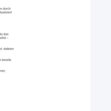
en durch
ualisiert
du das
llst –
nd -dateien
 bereits
eren.