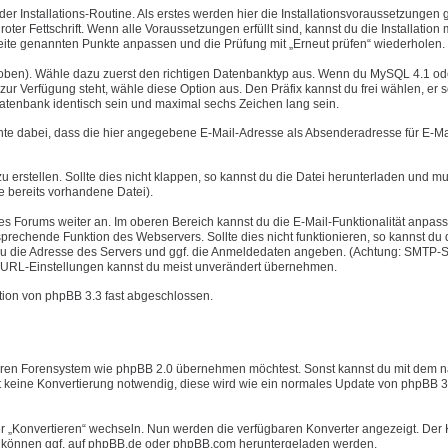
er Installations-Routine. Als erstes werden hier die Installationsvoraussetzungen g
oter Fettschrift. Wenn alle Voraussetzungen erfüllt sind, kannst du die Installation 
r Seite genannten Punkte anpassen und die Prüfung mit „Erneut prüfen“ wiederholen.
e oben). Wähle dazu zuerst den richtigen Datenbanktyp aus. Wenn du MySQL 4.1 od
r Verfügung steht, wähle diese Option aus. Den Präfix kannst du frei wählen, er s
Datenbank identisch sein und maximal sechs Zeichen lang sein.
chte dabei, dass die hier angegebene E-Mail-Adresse als Absenderadresse für E-Ma
u erstellen. Sollte dies nicht klappen, so kannst du die Datei herunterladen und mu
e bereits vorhandene Datei).
nes Forums weiter an. Im oberen Bereich kannst du die E-Mail-Funktionalität anpas
rechende Funktion des Webservers. Sollte dies nicht funktionieren, so kannst du 
u die Adresse des Servers und ggf. die Anmeldedaten angeben. (Achtung: SMTP-S
ver URL-Einstellungen kannst du meist unverändert übernehmen.
lation von phpBB 3.3 fast abgeschlossen.
nderen Forensystem wie phpBB 2.0 übernehmen möchtest. Sonst kannst du mit dem 
st keine Konvertierung notwendig, diese wird wie ein normales Update von phpBB 3
er „Konvertieren“ wechseln. Nun werden die verfügbaren Konverter angezeigt. Der 
ter können ggf. auf phpBB.de oder phpBB.com heruntergeladen werden.