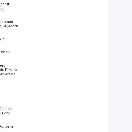
eprüft.
mit
er neuer
ollte jedoch
ils
sst sie
sen.
die E-Mails
erver von
nächsten
.3.x zu
Konverter