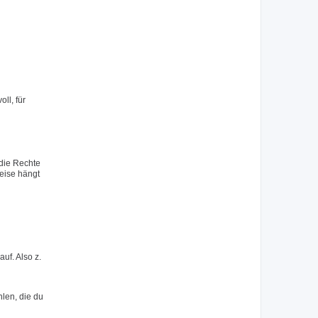
ll, für
 die Rechte
eise hängt
uf. Also z.
hlen, die du