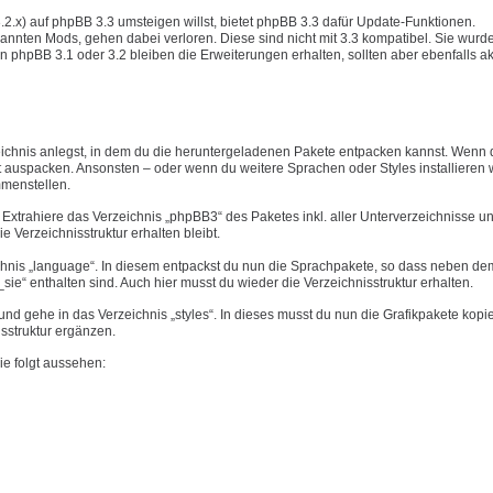
3.2.x) auf phpBB 3.3 umsteigen willst, bietet phpBB 3.3 dafür Update-Funktionen.
annten Mods, gehen dabei verloren. Diese sind nicht mit 3.3 kompatibel. Sie wurd
n phpBB 3.1 oder 3.2 bleiben die Erweiterungen erhalten, sollten aber ebenfalls akt
eichnis anlegst, in dem du die heruntergeladenen Pakete entpacken kannst. Wenn 
 auspacken. Ansonsten – oder wenn du weitere Sprachen oder Styles installieren wi
mmenstellen.
Extrahiere das Verzeichnis „phpBB3“ des Paketes inkl. aller Unterverzeichnisse u
ie Verzeichnisstruktur erhalten bleibt.
chnis „language“. In diesem entpackst du nun die Sprachpakete, so dass neben dem
ie“ enthalten sind. Auch hier musst du wieder die Verzeichnisstruktur erhalten.
d gehe in das Verzeichnis „styles“. In dieses musst du nun die Grafikpakete kopi
isstruktur ergänzen.
ie folgt aussehen: