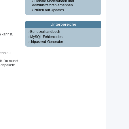
Globale Moderatoren und
Administratoren ernennen
Prüfen auf Updates
Unterbereiche
Benutzerhandbuch
n kannst.
MySQL-Fehlercodes
.htpasswd-Generator
Wenn du
it. Du musst
achpakete