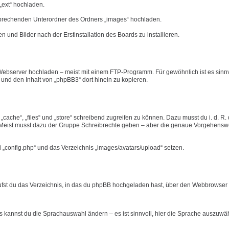
„ext“ hochladen.
tsprechenden Unterordner des Ordners „images“ hochladen.
n und Bilder nach der Erstinstallation des Boards zu installieren.
ebserver hochladen – meist mit einem FTP-Programm. Für gewöhnlich ist es sinnvo
n und den Inhalt von „phpBB3“ dort hinein zu kopieren.
ache“, „files“ und „store“ schreibend zugreifen zu können. Dazu musst du i. d. R.
eist musst dazu der Gruppe Schreibrechte geben – aber die genaue Vorgehensw
i „config.php“ und das Verzeichnis „images/avatars/upload“ setzen.
rufst du das Verzeichnis, in das du phpBB hochgeladen hast, über den Webbrowser a
ts kannst du die Sprachauswahl ändern – es ist sinnvoll, hier die Sprache auszuwä