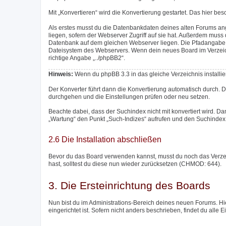
Mit „Konvertieren“ wird die Konvertierung gestartet. Das hier be
Als erstes musst du die Datenbankdaten deines alten Forums an
liegen, sofern der Webserver Zugriff auf sie hat. Außerdem mu
Datenbank auf dem gleichen Webserver liegen. Die Pfadangabe m
Dateisystem des Webservers. Wenn dein neues Board im Verzeichni
richtige Angabe „../phpBB2“.
Hinweis:
Wenn du phpBB 3.3 in das gleiche Verzeichnis installier
Der Konverter führt dann die Konvertierung automatisch durch. 
durchgehen und die Einstellungen prüfen oder neu setzen.
Beachte dabei, dass der Suchindex nicht mit konvertiert wird. Da
„Wartung“ den Punkt „Such-Indizes“ aufrufen und den Suchindex 
2.6 Die Installation abschließen
Bevor du das Board verwenden kannst, musst du noch das Verzeich
hast, solltest du diese nun wieder zurücksetzen (CHMOD: 644).
3. Die Ersteinrichtung des Boards
Nun bist du im Administrations-Bereich deines neuen Forums. Hie
eingerichtet ist. Sofern nicht anders beschrieben, findet du alle 