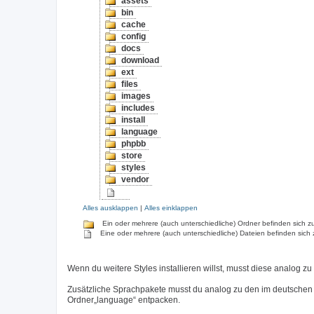
assets
bin
cache
config
docs
download
ext
files
images
includes
install
language
phpbb
store
styles
vendor
Alles ausklappen
|
Alles einklappen
Ein oder mehrere (auch unterschiedliche) Ordner befinden sich zu
Eine oder mehrere (auch unterschiedliche) Dateien befinden sich 
Wenn du weitere Styles installieren willst, musst diese analog zu
Zusätzliche Sprachpakete musst du analog zu den im deutschen
Ordner„language“ entpacken.