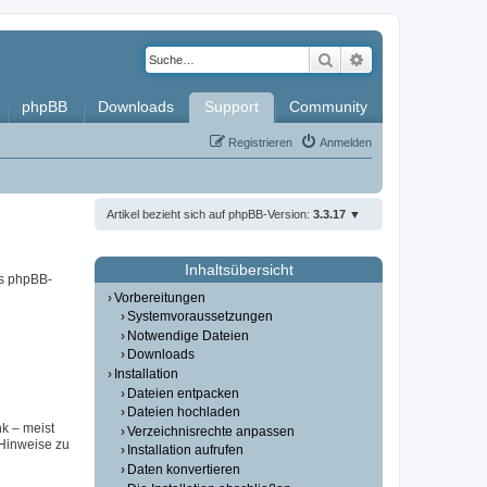
Suche
Erweiterte Such
phpBB
Downloads
Support
Community
Registrieren
Anmelden
Artikel bezieht sich auf phpBB-Version:
3.3.17
Inhaltsübersicht
es phpBB-
Vorbereitungen
Systemvoraussetzungen
Notwendige Dateien
Downloads
Installation
Dateien entpacken
Dateien hochladen
nk – meist
Verzeichnisrechte anpassen
(Hinweise zu
Installation aufrufen
Daten konvertieren