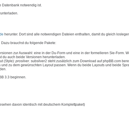
e Datenbank notwendig ist.
runterladen.
de
herunter. Dort sind alle notwendigen Dateien enthalten, damit du gleich loslege
 Dazu brauchst du folgende Pakete:
rsionen zur Auswahl: eine in der Du-Form und eine in der formelleren Sie-Form. 
t du auch beide Versionen herunterladen.
t (Style):
prosilver
. subsilver2 steht zusätzlich zum Download auf phpBB.com bere
n und zu dem gewünschten Layout passen. Wenn du beide Layouts und beide Spr
aden.
pBB 3.3 beginnen.
esehen davon identisch mit deutschem Komplettpaket)