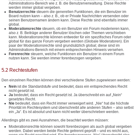
Administrations-Bereich wie z. B. die Benutzerverwaltung. Diese Rechte
werden immer global vergeben.
Benutzerrechte
steuern die generellen Funktionen, die ein Benutzer im
Board nutzen kann – also z. B., ob er Private Nachrichten versenden oder
seinen Benutzernamen ändern kann. Diese Rechte sind ebenfalls immer
global.
Moderationsrechte
steuern, ob ein Benutzer ein Forum moderieren kann,
also z. B. Beiträge anderer Benutzer löschen oder Themen verschieben
kann. Moderationsrechte können entweder für ein spezifisches Forum oder
global für das ganze Forum vergeben werden (Globale Moderatoren). Ein
paar der Moderationsrechte sind grundsätzlich global; diese sind im
Administrations-Bereich mit einem entsprechenden Hinweis versehen.
Forenrechte
steuern, welche Funktionen ein Benutzer in einem Forum
nutzen kann. Sie werden immer forenbezogen vergeben.
5.2 Rechtestufen
Den einzelnen Rechten können drei verschiedene Stufen zugewiesen werden:
Nein
ist die Standardstufe und bedeutet, dass ein entsprechendes Recht
nicht gesetzt ist.
Ja
bedeutet, dass ein Recht gesetzt ist. Ja überschreibt ein auf „Nein“
gesetztes Recht.
Nie
bedeutet, dass ein Recht immer verweigert wird. „Nie“ hat die höchste
Priorität im Rechtesystem und überschreibt alle anderen Stufen – also selbst
ein „Ja“. Es ist absolut und kann nicht weiter überschrieben werden.
Allerdings gibt es zwei Ausnahmen, die beachtet werden müssen:
Moderationsrechte können sowohl forenbezogen als auch global vergeben
werden. Dabei werden beide Rechte getrennt geprüft – und es reicht aus,
wenn ein Recht gewährt wird. Ein forenbezogenes „Nie“ überschreibt also