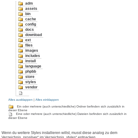
adm
assets
bin
cache
config
docs
download
ext
files
images
includes
install
language
phpbb
store
styles
vendor
Alles ausklappen
|
Alles einklappen
Ein oder mehrere (auch unterschiedliche) Ordner befinden sich zusätzlich in
dieser Ebene
Eine oder mehrere (auch unterschiedliche) Dateien befinden sich zusätzlich in
dieser Ebene
Wenn du weitere Styles installieren willst, musst diese analog zu dem
Verzeichnis „prosilver“ im Verzeichnis „styles“ entpacken.