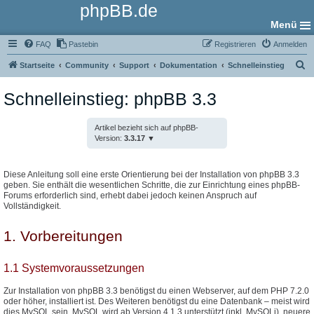
phpBB.de
Menü
FAQ
Pastebin
Registrieren
Anmelden
S
Startseite
Community
Support
Dokumentation
Schnelleinstieg
u
Schnelleinstieg: phpBB 3.3
c
h
Artikel bezieht sich auf phpBB-
e
Version:
3.3.17
Diese Anleitung soll eine erste Orientierung bei der Installation von phpBB 3.3
geben. Sie enthält die wesentlichen Schritte, die zur Einrichtung eines phpBB-
Forums erforderlich sind, erhebt dabei jedoch keinen Anspruch auf
Vollständigkeit.
1. Vorbereitungen
1.1 Systemvoraussetzungen
Zur Installation von phpBB 3.3 benötigst du einen Webserver, auf dem PHP 7.2.0
oder höher, installiert ist. Des Weiteren benötigst du eine Datenbank – meist wird
dies MySQL sein. MySQL wird ab Version 4.1.3 unterstützt (inkl. MySQLi), neuere