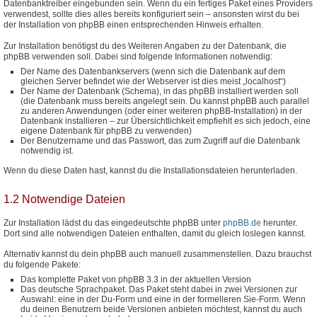
Datenbanktreiber eingebunden sein. Wenn du ein fertiges Paket eines Providers
verwendest, sollte dies alles bereits konfiguriert sein – ansonsten wirst du bei
der Installation von phpBB einen entsprechenden Hinweis erhalten.
Zur Installation benötigst du des Weiteren Angaben zu der Datenbank, die
phpBB verwenden soll. Dabei sind folgende Informationen notwendig:
Der Name des Datenbankservers (wenn sich die Datenbank auf dem
gleichen Server befindet wie der Webserver ist dies meist „localhost“)
Der Name der Datenbank (Schema), in das phpBB installiert werden soll
(die Datenbank muss bereits angelegt sein. Du kannst phpBB auch parallel
zu anderen Anwendungen (oder einer weiteren phpBB-Installation) in der
Datenbank installieren – zur Übersichtlichkeit empfiehlt es sich jedoch, eine
eigene Datenbank für phpBB zu verwenden)
Der Benutzername und das Passwort, das zum Zugriff auf die Datenbank
notwendig ist.
Wenn du diese Daten hast, kannst du die Installationsdateien herunterladen.
1.2 Notwendige Dateien
Zur Installation lädst du das eingedeutschte phpBB unter
phpBB.de
herunter.
Dort sind alle notwendigen Dateien enthalten, damit du gleich loslegen kannst.
Alternativ kannst du dein phpBB auch manuell zusammenstellen. Dazu brauchst
du folgende Pakete:
Das komplette Paket von phpBB 3.3 in der aktuellen Version
Das deutsche Sprachpaket. Das Paket steht dabei in zwei Versionen zur
Auswahl: eine in der Du-Form und eine in der formelleren Sie-Form. Wenn
du deinen Benutzern beide Versionen anbieten möchtest, kannst du auch