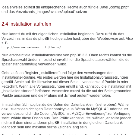
Idealerweise solltest du entsprechende Rechte auch für die Datei „config.php“
und das Verzeichnis „images/avatars/upload“ setzen.
2.4 Installation aufrufen
Nun kannst du mit der eigentlichen Installation beginnen. Dazu rufst du das
Verzeichnis, in das du phpBB hochgeladen hast, über den Webbrowser auf. Also
z. B.:
http://www.meinedomain.tld/forum/
Nun erscheint die Installationsroutine von phpBB 3.3. Oben rechts kannst du die
Sprachauswahl ändern – es ist sinnvoll, hier die Sprache auszuwählen, die du
später standardmäßig verwenden willst.
Gehe auf das Register „Installieren“ und folge den Anweisungen der
Installations-Routine. Als erstes werden hier die Installationsvoraussetzungen
geprüft. Achte auf die Hinweise auf dieser Seite – vor allem auf Punkte in roter
Fettschrift. Wenn alle Voraussetzungen erfüllt sind, kannst du die Installation mit
„Installation starten“ fortfahren. Ansonsten musst du die auf der Seite genannten
Punkte anpassen und die Prüfung mit „Erneut prüfen“ wiederholen.
Im nächsten Schritt gibst du die Daten der Datenbank ein (siehe oben). Wähle
dazu zuerst den richtigen Datenbanktyp aus. Wenn du MySQL 4.1 oder neuer
verwendest und dir die Option „MySQL mit MySQLi-Erweiterung“ zur Verfügung
steht, wähle diese Option aus. Den Präfix kannst du frei wählen, er sollte jedoch
nicht mit dem einer anderen phpBB-Installation in der gleichen Datenbank
identisch sein und maximal sechs Zeichen lang sein.