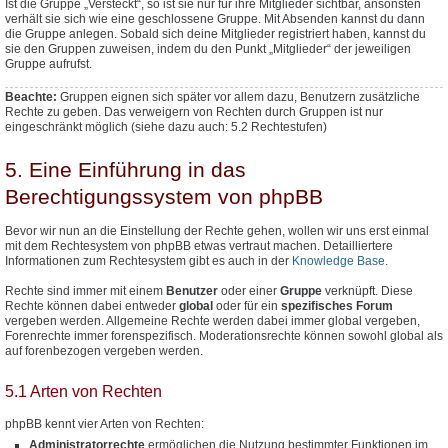
Ist die Gruppe „Versteckt“, so ist sie nur für ihre Mitglieder sichtbar, ansonsten
verhält sie sich wie eine geschlossene Gruppe. Mit Absenden kannst du dann
die Gruppe anlegen. Sobald sich deine Mitglieder registriert haben, kannst du
sie den Gruppen zuweisen, indem du den Punkt „Mitglieder“ der jeweiligen
Gruppe aufrufst.
Beachte:
Gruppen eignen sich später vor allem dazu, Benutzern
zusätzliche
Rechte zu geben. Das verweigern von Rechten durch Gruppen ist nur
eingeschränkt möglich (siehe dazu auch: 5.2 Rechtestufen)
5. Eine Einführung in das
Berechtigungssystem von phpBB
Bevor wir nun an die Einstellung der Rechte gehen, wollen wir uns erst einmal
mit dem Rechtesystem von phpBB etwas vertraut machen. Detailliertere
Informationen zum Rechtesystem gibt es auch in der
Knowledge Base
.
Rechte sind immer mit einem
Benutzer
oder einer
Gruppe
verknüpft. Diese
Rechte können dabei entweder
global
oder für ein
spezifisches Forum
vergeben werden. Allgemeine Rechte werden dabei immer global vergeben,
Forenrechte immer forenspezifisch. Moderationsrechte können sowohl global als
auf forenbezogen vergeben werden.
5.1 Arten von Rechten
phpBB kennt vier Arten von Rechten:
Administratorrechte
ermöglichen die Nutzung bestimmter Funktionen im