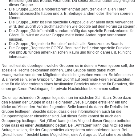
Einstellungen des Boards verändern. Du selbst bist standardmäßig Mitglied
dieser Gruppe.
Die Gruppe „Globale Moderatoren“ enthält Benutzer, die in allen Foren
Moderationsrechte haben und z. B. Beiträge ändern oder Themen sperren
können.
Die Gruppe „Bots“ ist eine spezielle Gruppe, die vor allem dazu verwendet
wird, den Zugriff von Suchmaschinen wie Google auf dein Forum zu steuern.
Die Gruppe „Gäste“ enthält standardmäßig das spezielle Benutzerkonto für
Gäste. Du wirst an dieser Gruppe meist keine Änderungen vornehmen
müssen.
Die Gruppe „Registrierte Benutzer“ enthält alle Benutzer des Boards.
Die Gruppe „Registrierte COPPA-Benutzer“ ist für eine spezielle Funktion
von phpBB für den amerikanischen Raum und für dich daher i. d. R. nicht
interessant.
Nun solltest du überlegen, welche Gruppen es in deinem Forum geben soll, die
spezielle Rechte bekommen können. Eine Gruppe muss dabei nicht
zwangsweise von deren Mitglieder als solche gesehen werden. So könnte es z.
B. sinnvoll sein, eine Gruppe für den Zugriff auf bestimmte Foren einzurichten,
eine für die Moderatoren eines bestimmten Bereichs oder eine für Benutzer, die
einen größeren Posteingang für private Nachrichten bekommen sollen.
Die entsprechenden Gruppen legst du nun im nächsten Schritt an. Gebe dazu
den Namen der Gruppe in das Feld neben „Neue Gruppe erstellen“ ein und
klicke auf Absenden. Auf der folgenden Seite kannst du dann die Details der
Gruppe festlegen. Beachte dabei, dass diese Informationen auch für die
Gruppenmitglieder einsehbar sind. Auf dieser Seite kannst du auch den
Gruppentyp festlegen: Bei „Offen“ kann jedes Mitglied dieser Gruppe beitreten,
ohne dass es einer Bestätigung bedarf. Bei „Anfragen“ kann das Mitglied eine
Anfrage stellen, die der Gruppenleiter akzeptieren oder ablehnen kann. Bei
„Geschlossen“ besteht keine Möglichkeit, eine Anfrage auf Aufnahme zu stellen.