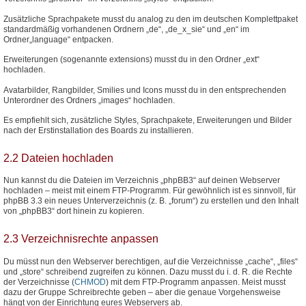
Zusätzliche Sprachpakete musst du analog zu den im deutschen Komplettpaket
standardmäßig vorhandenen Ordnern „de“, „de_x_sie“ und „en“ im
Ordner„language“ entpacken.
Erweiterungen (sogenannte extensions) musst du in den Ordner „ext“
hochladen.
Avatarbilder, Rangbilder, Smilies und Icons musst du in den entsprechenden
Unterordner des Ordners „images“ hochladen.
Es empfiehlt sich, zusätzliche Styles, Sprachpakete, Erweiterungen und Bilder
nach der Erstinstallation des Boards zu installieren.
2.2 Dateien hochladen
Nun kannst du die Dateien im Verzeichnis „phpBB3“ auf deinen Webserver
hochladen – meist mit einem FTP-Programm. Für gewöhnlich ist es sinnvoll, für
phpBB 3.3 ein neues Unterverzeichnis (z. B. „forum“) zu erstellen und den Inhalt
von „phpBB3“ dort hinein zu kopieren.
2.3 Verzeichnisrechte anpassen
Du müsst nun den Webserver berechtigen, auf die Verzeichnisse „cache“, „files“
und „store“ schreibend zugreifen zu können. Dazu musst du i. d. R. die Rechte
der Verzeichnisse (
CHMOD
) mit dem FTP-Programm anpassen. Meist musst
dazu der Gruppe Schreibrechte geben – aber die genaue Vorgehensweise
hängt von der Einrichtung eures Webservers ab.