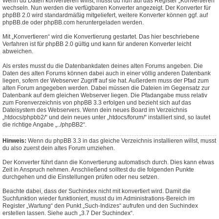
Wenn du Daten konvertieren willst, musst du nun auf das Register „Konvertieren“
wechseln. Nun werden die verfügbaren Konverter angezeigt. Der Konverter für
phpBB 2.0 wird standardmäßig mitgeliefert, weitere Konverter können ggf. auf
phpBB.de oder phpBB.com heruntergeladen werden.
Mit „Konvertieren“ wird die Konvertierung gestartet. Das hier beschriebene
Verfahren ist für phpBB 2.0 gültig und kann für anderen Konverter leicht
abweichen.
Als erstes musst du die Datenbankdaten deines alten Forums angeben. Die
Daten des alten Forums können dabei auch in einer völlig anderen Datenbank
liegen, sofern der Webserver Zugriff auf sie hat. Außerdem muss der Pfad zum
alten Forum angegeben werden. Dabei müssen die Dateien im Gegensatz zur
Datenbank auf dem gleichen Webserver liegen. Die Pfadangabe muss relativ
zum Forenverzeichnis von phpBB 3.3 erfolgen und bezieht sich auf das
Dateisystem des Webservers. Wenn dein neues Board im Verzeichnis
„htdocs/phpbb2/“ und dein neues unter „htdocs/forum/“ installiert sind, so lautet
die richtige Angabe „../phpBB2“.
Hinweis:
Wenn du phpBB 3.3 in das gleiche Verzeichnis installieren willst, musst
du also zuerst dein altes Forum umziehen.
Der Konverter führt dann die Konvertierung automatisch durch. Dies kann etwas
Zeit in Anspruch nehmen. Anschließend solltest du die folgenden Punkte
durchgehen und die Einstellungen prüfen oder neu setzen.
Beachte dabei, dass der Suchindex nicht mit konvertiert wird. Damit die
Suchfunktion wieder funktioniert, musst du im Administrations-Bereich im
Register „Wartung“ den Punkt „Such-Indizes“ aufrufen und den Suchindex
erstellen lassen. Siehe auch „3.7 Der Suchindex“.