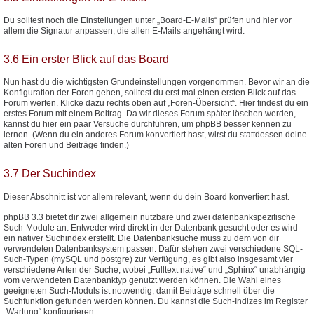
Du solltest noch die Einstellungen unter „Board-E-Mails“ prüfen und hier vor
allem die Signatur anpassen, die allen E-Mails angehängt wird.
3.6 Ein erster Blick auf das Board
Nun hast du die wichtigsten Grundeinstellungen vorgenommen. Bevor wir an die
Konfiguration der Foren gehen, solltest du erst mal einen ersten Blick auf das
Forum werfen. Klicke dazu rechts oben auf „Foren-Übersicht“. Hier findest du ein
erstes Forum mit einem Beitrag. Da wir dieses Forum später löschen werden,
kannst du hier ein paar Versuche durchführen, um phpBB besser kennen zu
lernen. (Wenn du ein anderes Forum konvertiert hast, wirst du stattdessen deine
alten Foren und Beiträge finden.)
3.7 Der Suchindex
Dieser Abschnitt ist vor allem relevant, wenn du dein Board konvertiert hast.
phpBB 3.3 bietet dir zwei allgemein nutzbare und zwei datenbankspezifische
Such-Module an. Entweder wird direkt in der Datenbank gesucht oder es wird
ein nativer Suchindex erstellt. Die Datenbanksuche muss zu dem von dir
verwendeten Datenbanksystem passen. Dafür stehen zwei verschiedene SQL-
Such-Typen (mySQL und postgre) zur Verfügung, es gibt also insgesamt vier
verschiedene Arten der Suche, wobei „Fulltext native“ und „Sphinx“ unabhängig
vom verwendeten Datenbanktyp genutzt werden können. Die Wahl eines
geeigneten Such-Moduls ist notwendig, damit Beiträge schnell über die
Suchfunktion gefunden werden können. Du kannst die Such-Indizes im Register
„Wartung“ konfigurieren.