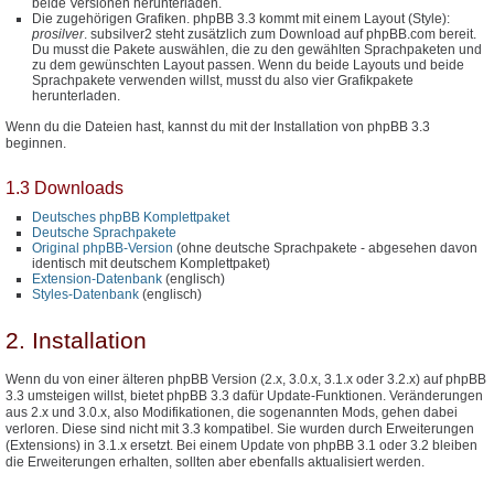
beide Versionen herunterladen.
Die zugehörigen Grafiken. phpBB 3.3 kommt mit einem Layout (Style):
prosilver
. subsilver2 steht zusätzlich zum Download auf phpBB.com bereit.
Du musst die Pakete auswählen, die zu den gewählten Sprachpaketen und
zu dem gewünschten Layout passen. Wenn du beide Layouts und beide
Sprachpakete verwenden willst, musst du also vier Grafikpakete
herunterladen.
Wenn du die Dateien hast, kannst du mit der Installation von phpBB 3.3
beginnen.
1.3 Downloads
Deutsches phpBB Komplettpaket
Deutsche Sprachpakete
Original phpBB-Version
(ohne deutsche Sprachpakete - abgesehen davon
identisch mit deutschem Komplettpaket)
Extension-Datenbank
(englisch)
Styles-Datenbank
(englisch)
2. Installation
Wenn du von einer älteren phpBB Version (2.x, 3.0.x, 3.1.x oder 3.2.x) auf phpBB
3.3 umsteigen willst, bietet phpBB 3.3 dafür Update-Funktionen. Veränderungen
aus 2.x und 3.0.x, also Modifikationen, die sogenannten Mods, gehen dabei
verloren. Diese sind nicht mit 3.3 kompatibel. Sie wurden durch Erweiterungen
(Extensions) in 3.1.x ersetzt. Bei einem Update von phpBB 3.1 oder 3.2 bleiben
die Erweiterungen erhalten, sollten aber ebenfalls aktualisiert werden.