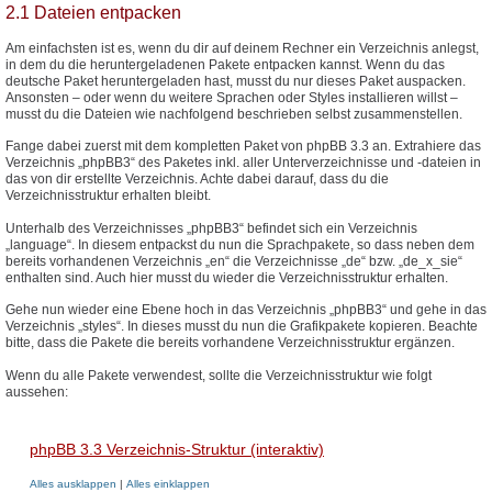
2.1 Dateien entpacken
Am einfachsten ist es, wenn du dir auf deinem Rechner ein Verzeichnis anlegst,
in dem du die heruntergeladenen Pakete entpacken kannst. Wenn du das
deutsche Paket heruntergeladen hast, musst du nur dieses Paket auspacken.
Ansonsten – oder wenn du weitere Sprachen oder Styles installieren willst –
musst du die Dateien wie nachfolgend beschrieben selbst zusammenstellen.
Fange dabei zuerst mit dem kompletten Paket von phpBB 3.3 an. Extrahiere das
Verzeichnis „phpBB3“ des Paketes inkl. aller Unterverzeichnisse und -dateien in
das von dir erstellte Verzeichnis. Achte dabei darauf, dass du die
Verzeichnisstruktur erhalten bleibt.
Unterhalb des Verzeichnisses „phpBB3“ befindet sich ein Verzeichnis
„language“. In diesem entpackst du nun die Sprachpakete, so dass neben dem
bereits vorhandenen Verzeichnis „en“ die Verzeichnisse „de“ bzw. „de_x_sie“
enthalten sind. Auch hier musst du wieder die Verzeichnisstruktur erhalten.
Gehe nun wieder eine Ebene hoch in das Verzeichnis „phpBB3“ und gehe in das
Verzeichnis „styles“. In dieses musst du nun die Grafikpakete kopieren. Beachte
bitte, dass die Pakete die bereits vorhandene Verzeichnisstruktur ergänzen.
Wenn du alle Pakete verwendest, sollte die Verzeichnisstruktur wie folgt
aussehen:
phpBB 3.3 Verzeichnis-Struktur (interaktiv)
Alles ausklappen
|
Alles einklappen