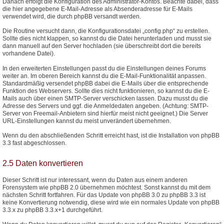
Danach erfolgt die Konfiguration des Administrator-Kontos. Beachte dabei, dass
die hier angegebene E-Mail-Adresse als Absenderadresse für E-Mails
verwendet wird, die durch phpBB versandt werden.
Die Routine versucht dann, die Konfigurationsdatei „config.php“ zu erstellen.
Sollte dies nicht klappen, so kannst du die Datei herunterladen und musst sie
dann manuell auf den Server hochladen (sie überschreibt dort die bereits
vorhandene Datei).
In den erweiterten Einstellungen passt du die Einstellungen deines Forums
weiter an. Im oberen Bereich kannst du die E-Mail-Funktionalität anpassen.
Standardmäßig versendet phpBB dabei die E-Mails über die entsprechende
Funktion des Webservers. Sollte dies nicht funktionieren, so kannst du die E-
Mails auch über einen SMTP-Server verschicken lassen. Dazu musst du die
Adresse des Servers und ggf. die Anmeldedaten angeben. (Achtung: SMTP-
Server von Freemail-Anbietern sind hierfür meist nicht geeignet.) Die Server
URL-Einstellungen kannst du meist unverändert übernehmen.
Wenn du den abschließenden Schritt erreicht hast, ist die Installation von phpBB
3.3 fast abgeschlossen.
2.5 Daten konvertieren
Dieser Schritt ist nur interessant, wenn du Daten aus einem anderen
Forensystem wie phpBB 2.0 übernehmen möchtest. Sonst kannst du mit dem
nächsten Schritt fortfahren. Für das Update von phpBB 3.0 zu phpBB 3.3 ist
keine Konvertierung notwendig, diese wird wie ein normales Update von phpBB
3.3.x zu phpBB 3.3.x+1 durchgeführt.