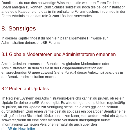
Damit hast du nun das notwendige Wissen, um die weiteren Foren für dein
Board anlegen zu können. Zum Schluss solltest du noch die bei der Installation
angelegte Kategorie und das in ihr enthaltene Forum löschen, in dem du in der
Foren-Administration das rote X zum Löschen verwendest.
8. Sonstiges
In diesem Kapitel findest du noch ein paar allgemeine Hinweise zur
Administration deines phpBB-Forums.
8.1 Globale Moderatoren und Administratoren ernennen
Am einfachsten ernennst du Benutzer zu globalen Moderatoren oder
Administratoren, in dem du sie in der Gruppenadministration der
entsprechenden Gruppe zuweist (siehe Punkt 4 dieser Anleitung) bzw. dies in
der Benutzeradministration machst.
8.2 Prüfen auf Updates
Im Register „System“ des Administrations-Bereichs kannst du prüfen, ob es ein
Update für deine phpBB-Version gibt. Es wird dringend empfohlen, regelmäßig
zu prüfen, ob ein Update zur Verfügung steht und dieses ggf. dann zeitnah
durchzuführen. Zum einen vermeidest du so, dass ein bösartiger Benutzer eine
evtl. gefundene Sicherheitslücke ausnutzen kann, zum anderen wird ein Update
schwerer, wenn du eine oder mehrere Versionen überspringen musst.
Informationen zu neuen Versionen erhältst du auch über den
phpBB.de-Newsletter
.