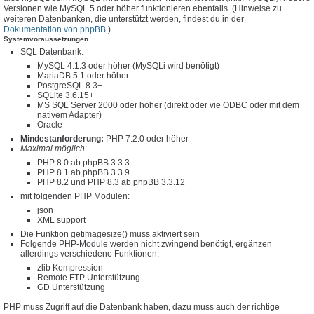
Versionen wie MySQL 5 oder höher funktionieren ebenfalls. (Hinweise zu
weiteren Datenbanken, die unterstützt werden, findest du in der
Dokumentation von phpBB
.)
Systemvoraussetzungen
SQL Datenbank:
MySQL 4.1.3 oder höher (MySQLi wird benötigt)
MariaDB 5.1 oder höher
PostgreSQL 8.3+
SQLite 3.6.15+
MS SQL Server 2000 oder höher (direkt oder vie ODBC oder mit dem
nativem Adapter)
Oracle
Mindestanforderung:
PHP 7.2.0 oder höher
Maximal möglich
:
PHP 8.0 ab phpBB 3.3.3
PHP 8.1 ab phpBB 3.3.9
PHP 8.2 und PHP 8.3 ab phpBB 3.3.12
mit folgenden PHP Modulen:
json
XML support
Die Funktion getimagesize() muss aktiviert sein
Folgende PHP-Module werden nicht zwingend benötigt, ergänzen
allerdings verschiedene Funktionen:
zlib Kompression
Remote FTP Unterstützung
GD Unterstützung
PHP muss Zugriff auf die Datenbank haben, dazu muss auch der richtige