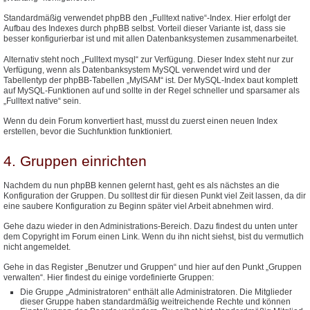
Standardmäßig verwendet phpBB den „Fulltext native“-Index. Hier erfolgt der
Aufbau des Indexes durch phpBB selbst. Vorteil dieser Variante ist, dass sie
besser konfigurierbar ist und mit allen Datenbanksystemen zusammenarbeitet.
Alternativ steht noch „Fulltext mysql“ zur Verfügung. Dieser Index steht nur zur
Verfügung, wenn als Datenbanksystem MySQL verwendet wird und der
Tabellentyp der phpBB-Tabellen „MyISAM“ ist. Der MySQL-Index baut komplett
auf MySQL-Funktionen auf und sollte in der Regel schneller und sparsamer als
„Fulltext native“ sein.
Wenn du dein Forum konvertiert hast, musst du zuerst einen neuen Index
erstellen, bevor die Suchfunktion funktioniert.
4. Gruppen einrichten
Nachdem du nun phpBB kennen gelernt hast, geht es als nächstes an die
Konfiguration der Gruppen. Du solltest dir für diesen Punkt viel Zeit lassen, da dir
eine saubere Konfiguration zu Beginn später viel Arbeit abnehmen wird.
Gehe dazu wieder in den Administrations-Bereich. Dazu findest du unten unter
dem Copyright im Forum einen Link. Wenn du ihn nicht siehst, bist du vermutlich
nicht angemeldet.
Gehe in das Register „Benutzer und Gruppen“ und hier auf den Punkt „Gruppen
verwalten“. Hier findest du einige vordefinierte Gruppen:
Die Gruppe „Administratoren“ enthält alle Administratoren. Die Mitglieder
dieser Gruppe haben standardmäßig weitreichende Rechte und können