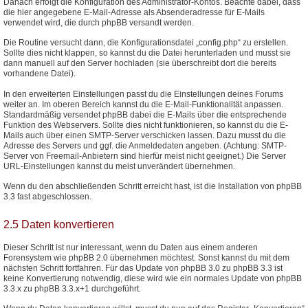
Danach erfolgt die Konfiguration des Administrator-Kontos. Beachte dabei, dass
die hier angegebene E-Mail-Adresse als Absenderadresse für E-Mails
verwendet wird, die durch phpBB versandt werden.
Die Routine versucht dann, die Konfigurationsdatei „config.php“ zu erstellen.
Sollte dies nicht klappen, so kannst du die Datei herunterladen und musst sie
dann manuell auf den Server hochladen (sie überschreibt dort die bereits
vorhandene Datei).
In den erweiterten Einstellungen passt du die Einstellungen deines Forums
weiter an. Im oberen Bereich kannst du die E-Mail-Funktionalität anpassen.
Standardmäßig versendet phpBB dabei die E-Mails über die entsprechende
Funktion des Webservers. Sollte dies nicht funktionieren, so kannst du die E-
Mails auch über einen SMTP-Server verschicken lassen. Dazu musst du die
Adresse des Servers und ggf. die Anmeldedaten angeben. (Achtung: SMTP-
Server von Freemail-Anbietern sind hierfür meist nicht geeignet.) Die Server
URL-Einstellungen kannst du meist unverändert übernehmen.
Wenn du den abschließenden Schritt erreicht hast, ist die Installation von phpBB
3.3 fast abgeschlossen.
2.5 Daten konvertieren
Dieser Schritt ist nur interessant, wenn du Daten aus einem anderen
Forensystem wie phpBB 2.0 übernehmen möchtest. Sonst kannst du mit dem
nächsten Schritt fortfahren. Für das Update von phpBB 3.0 zu phpBB 3.3 ist
keine Konvertierung notwendig, diese wird wie ein normales Update von phpBB
3.3.x zu phpBB 3.3.x+1 durchgeführt.