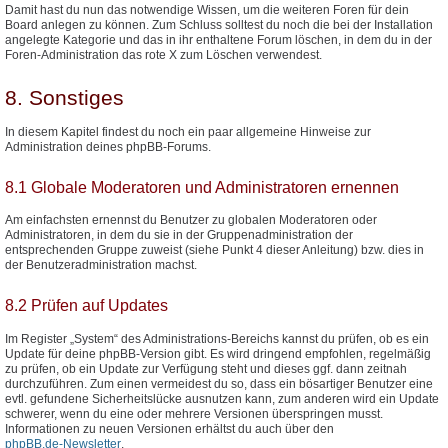
Damit hast du nun das notwendige Wissen, um die weiteren Foren für dein
Board anlegen zu können. Zum Schluss solltest du noch die bei der Installation
angelegte Kategorie und das in ihr enthaltene Forum löschen, in dem du in der
Foren-Administration das rote X zum Löschen verwendest.
8. Sonstiges
In diesem Kapitel findest du noch ein paar allgemeine Hinweise zur
Administration deines phpBB-Forums.
8.1 Globale Moderatoren und Administratoren ernennen
Am einfachsten ernennst du Benutzer zu globalen Moderatoren oder
Administratoren, in dem du sie in der Gruppenadministration der
entsprechenden Gruppe zuweist (siehe Punkt 4 dieser Anleitung) bzw. dies in
der Benutzeradministration machst.
8.2 Prüfen auf Updates
Im Register „System“ des Administrations-Bereichs kannst du prüfen, ob es ein
Update für deine phpBB-Version gibt. Es wird dringend empfohlen, regelmäßig
zu prüfen, ob ein Update zur Verfügung steht und dieses ggf. dann zeitnah
durchzuführen. Zum einen vermeidest du so, dass ein bösartiger Benutzer eine
evtl. gefundene Sicherheitslücke ausnutzen kann, zum anderen wird ein Update
schwerer, wenn du eine oder mehrere Versionen überspringen musst.
Informationen zu neuen Versionen erhältst du auch über den
phpBB.de-Newsletter
.