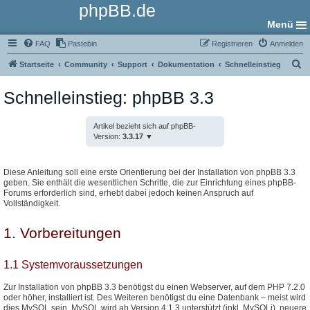
phpBB.de
Menü
FAQ
Pastebin
Registrieren
Anmelden
S
Startseite
Community
Support
Dokumentation
Schnelleinstieg
u
Schnelleinstieg: phpBB 3.3
c
h
Artikel bezieht sich auf phpBB-
e
Version:
3.3.17
Diese Anleitung soll eine erste Orientierung bei der Installation von phpBB 3.3
geben. Sie enthält die wesentlichen Schritte, die zur Einrichtung eines phpBB-
Forums erforderlich sind, erhebt dabei jedoch keinen Anspruch auf
Vollständigkeit.
1. Vorbereitungen
1.1 Systemvoraussetzungen
Zur Installation von phpBB 3.3 benötigst du einen Webserver, auf dem PHP 7.2.0
oder höher, installiert ist. Des Weiteren benötigst du eine Datenbank – meist wird
dies MySQL sein. MySQL wird ab Version 4.1.3 unterstützt (inkl. MySQLi), neuere