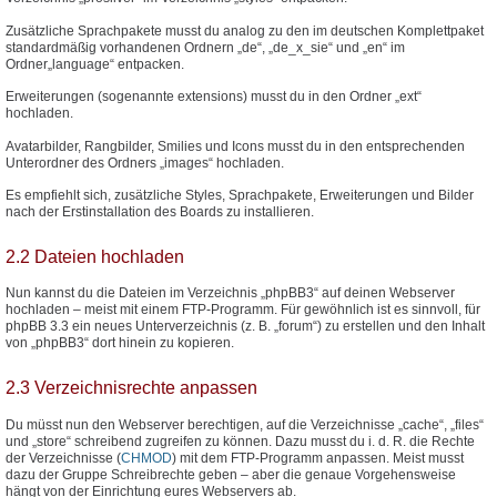
Zusätzliche Sprachpakete musst du analog zu den im deutschen Komplettpaket
standardmäßig vorhandenen Ordnern „de“, „de_x_sie“ und „en“ im
Ordner„language“ entpacken.
Erweiterungen (sogenannte extensions) musst du in den Ordner „ext“
hochladen.
Avatarbilder, Rangbilder, Smilies und Icons musst du in den entsprechenden
Unterordner des Ordners „images“ hochladen.
Es empfiehlt sich, zusätzliche Styles, Sprachpakete, Erweiterungen und Bilder
nach der Erstinstallation des Boards zu installieren.
2.2 Dateien hochladen
Nun kannst du die Dateien im Verzeichnis „phpBB3“ auf deinen Webserver
hochladen – meist mit einem FTP-Programm. Für gewöhnlich ist es sinnvoll, für
phpBB 3.3 ein neues Unterverzeichnis (z. B. „forum“) zu erstellen und den Inhalt
von „phpBB3“ dort hinein zu kopieren.
2.3 Verzeichnisrechte anpassen
Du müsst nun den Webserver berechtigen, auf die Verzeichnisse „cache“, „files“
und „store“ schreibend zugreifen zu können. Dazu musst du i. d. R. die Rechte
der Verzeichnisse (
CHMOD
) mit dem FTP-Programm anpassen. Meist musst
dazu der Gruppe Schreibrechte geben – aber die genaue Vorgehensweise
hängt von der Einrichtung eures Webservers ab.