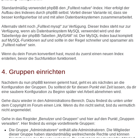
Standardmäßig verwendet phpBB den „Fulltext native“-Index. Hier erfolgt der
Aufbau des Indexes durch phpBB selbst. Vorteil dieser Variante ist, dass sie
besser konfigurierbar ist und mit allen Datenbanksystemen zusammenarbeitet.
Alternativ steht noch „Fulltext mysql“ zur Verfügung. Dieser Index steht nur zur
Verfügung, wenn als Datenbanksystem MySQL verwendet wird und der
Tabellentyp der phpBB-Tabellen „MyISAM“ ist. Der MySQL-Index baut komplett
auf MySQL-Funktionen auf und sollte in der Regel schneller und sparsamer als
„Fulltext native“ sein.
Wenn du dein Forum konvertiert hast, musst du zuerst einen neuen Index
erstellen, bevor die Suchfunktion funktioniert.
4. Gruppen einrichten
Nachdem du nun phpBB kennen gelernt hast, geht es als nächstes an die
Konfiguration der Gruppen. Du solltest dir für diesen Punkt viel Zeit lassen, da dir
eine saubere Konfiguration zu Beginn später viel Arbeit abnehmen wird.
Gehe dazu wieder in den Administrations-Bereich. Dazu findest du unten unter
dem Copyright im Forum einen Link. Wenn du ihn nicht siehst, bist du vermutlich
nicht angemeldet.
Gehe in das Register „Benutzer und Gruppen“ und hier auf den Punkt „Gruppen
verwalten“. Hier findest du einige vordefinierte Gruppen:
Die Gruppe „Administratoren“ enthält alle Administratoren. Die Mitglieder
dieser Gruppe haben standardmäßig weitreichende Rechte und können