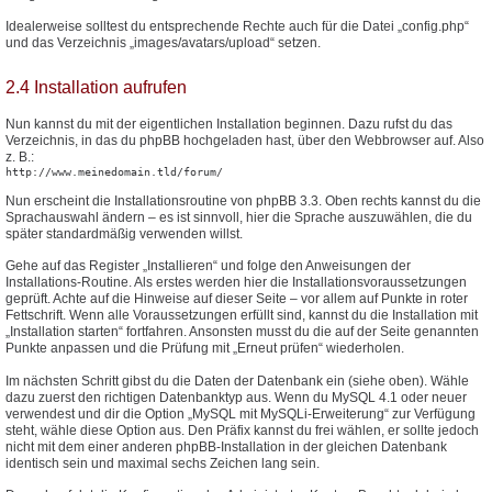
Idealerweise solltest du entsprechende Rechte auch für die Datei „config.php“
und das Verzeichnis „images/avatars/upload“ setzen.
2.4 Installation aufrufen
Nun kannst du mit der eigentlichen Installation beginnen. Dazu rufst du das
Verzeichnis, in das du phpBB hochgeladen hast, über den Webbrowser auf. Also
z. B.:
http://www.meinedomain.tld/forum/
Nun erscheint die Installationsroutine von phpBB 3.3. Oben rechts kannst du die
Sprachauswahl ändern – es ist sinnvoll, hier die Sprache auszuwählen, die du
später standardmäßig verwenden willst.
Gehe auf das Register „Installieren“ und folge den Anweisungen der
Installations-Routine. Als erstes werden hier die Installationsvoraussetzungen
geprüft. Achte auf die Hinweise auf dieser Seite – vor allem auf Punkte in roter
Fettschrift. Wenn alle Voraussetzungen erfüllt sind, kannst du die Installation mit
„Installation starten“ fortfahren. Ansonsten musst du die auf der Seite genannten
Punkte anpassen und die Prüfung mit „Erneut prüfen“ wiederholen.
Im nächsten Schritt gibst du die Daten der Datenbank ein (siehe oben). Wähle
dazu zuerst den richtigen Datenbanktyp aus. Wenn du MySQL 4.1 oder neuer
verwendest und dir die Option „MySQL mit MySQLi-Erweiterung“ zur Verfügung
steht, wähle diese Option aus. Den Präfix kannst du frei wählen, er sollte jedoch
nicht mit dem einer anderen phpBB-Installation in der gleichen Datenbank
identisch sein und maximal sechs Zeichen lang sein.