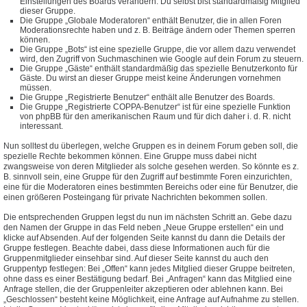
Einstellungen des Boards verändern. Du selbst bist standardmäßig Mitglied
dieser Gruppe.
Die Gruppe „Globale Moderatoren“ enthält Benutzer, die in allen Foren
Moderationsrechte haben und z. B. Beiträge ändern oder Themen sperren
können.
Die Gruppe „Bots“ ist eine spezielle Gruppe, die vor allem dazu verwendet
wird, den Zugriff von Suchmaschinen wie Google auf dein Forum zu steuern.
Die Gruppe „Gäste“ enthält standardmäßig das spezielle Benutzerkonto für
Gäste. Du wirst an dieser Gruppe meist keine Änderungen vornehmen
müssen.
Die Gruppe „Registrierte Benutzer“ enthält alle Benutzer des Boards.
Die Gruppe „Registrierte COPPA-Benutzer“ ist für eine spezielle Funktion
von phpBB für den amerikanischen Raum und für dich daher i. d. R. nicht
interessant.
Nun solltest du überlegen, welche Gruppen es in deinem Forum geben soll, die
spezielle Rechte bekommen können. Eine Gruppe muss dabei nicht
zwangsweise von deren Mitglieder als solche gesehen werden. So könnte es z.
B. sinnvoll sein, eine Gruppe für den Zugriff auf bestimmte Foren einzurichten,
eine für die Moderatoren eines bestimmten Bereichs oder eine für Benutzer, die
einen größeren Posteingang für private Nachrichten bekommen sollen.
Die entsprechenden Gruppen legst du nun im nächsten Schritt an. Gebe dazu
den Namen der Gruppe in das Feld neben „Neue Gruppe erstellen“ ein und
klicke auf Absenden. Auf der folgenden Seite kannst du dann die Details der
Gruppe festlegen. Beachte dabei, dass diese Informationen auch für die
Gruppenmitglieder einsehbar sind. Auf dieser Seite kannst du auch den
Gruppentyp festlegen: Bei „Offen“ kann jedes Mitglied dieser Gruppe beitreten,
ohne dass es einer Bestätigung bedarf. Bei „Anfragen“ kann das Mitglied eine
Anfrage stellen, die der Gruppenleiter akzeptieren oder ablehnen kann. Bei
„Geschlossen“ besteht keine Möglichkeit, eine Anfrage auf Aufnahme zu stellen.