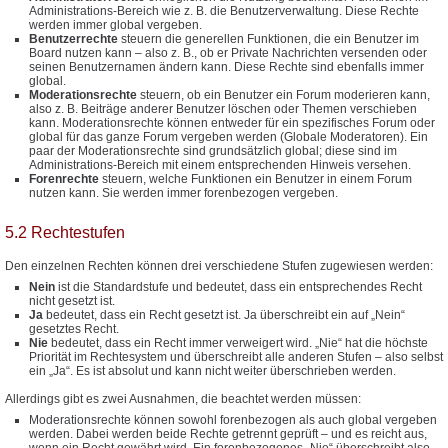
Administrations-Bereich wie z. B. die Benutzerverwaltung. Diese Rechte
werden immer global vergeben.
Benutzerrechte
steuern die generellen Funktionen, die ein Benutzer im
Board nutzen kann – also z. B., ob er Private Nachrichten versenden oder
seinen Benutzernamen ändern kann. Diese Rechte sind ebenfalls immer
global.
Moderationsrechte
steuern, ob ein Benutzer ein Forum moderieren kann,
also z. B. Beiträge anderer Benutzer löschen oder Themen verschieben
kann. Moderationsrechte können entweder für ein spezifisches Forum oder
global für das ganze Forum vergeben werden (Globale Moderatoren). Ein
paar der Moderationsrechte sind grundsätzlich global; diese sind im
Administrations-Bereich mit einem entsprechenden Hinweis versehen.
Forenrechte
steuern, welche Funktionen ein Benutzer in einem Forum
nutzen kann. Sie werden immer forenbezogen vergeben.
5.2 Rechtestufen
Den einzelnen Rechten können drei verschiedene Stufen zugewiesen werden:
Nein
ist die Standardstufe und bedeutet, dass ein entsprechendes Recht
nicht gesetzt ist.
Ja
bedeutet, dass ein Recht gesetzt ist. Ja überschreibt ein auf „Nein“
gesetztes Recht.
Nie
bedeutet, dass ein Recht immer verweigert wird. „Nie“ hat die höchste
Priorität im Rechtesystem und überschreibt alle anderen Stufen – also selbst
ein „Ja“. Es ist absolut und kann nicht weiter überschrieben werden.
Allerdings gibt es zwei Ausnahmen, die beachtet werden müssen:
Moderationsrechte können sowohl forenbezogen als auch global vergeben
werden. Dabei werden beide Rechte getrennt geprüft – und es reicht aus,
wenn ein Recht gewährt wird. Ein forenbezogenes „Nie“ überschreibt also