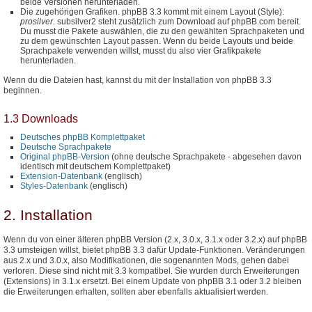
beide Versionen herunterladen.
Die zugehörigen Grafiken. phpBB 3.3 kommt mit einem Layout (Style):
prosilver
. subsilver2 steht zusätzlich zum Download auf phpBB.com bereit.
Du musst die Pakete auswählen, die zu den gewählten Sprachpaketen und
zu dem gewünschten Layout passen. Wenn du beide Layouts und beide
Sprachpakete verwenden willst, musst du also vier Grafikpakete
herunterladen.
Wenn du die Dateien hast, kannst du mit der Installation von phpBB 3.3
beginnen.
1.3 Downloads
Deutsches phpBB Komplettpaket
Deutsche Sprachpakete
Original phpBB-Version
(ohne deutsche Sprachpakete - abgesehen davon
identisch mit deutschem Komplettpaket)
Extension-Datenbank
(englisch)
Styles-Datenbank
(englisch)
2. Installation
Wenn du von einer älteren phpBB Version (2.x, 3.0.x, 3.1.x oder 3.2.x) auf phpBB
3.3 umsteigen willst, bietet phpBB 3.3 dafür Update-Funktionen. Veränderungen
aus 2.x und 3.0.x, also Modifikationen, die sogenannten Mods, gehen dabei
verloren. Diese sind nicht mit 3.3 kompatibel. Sie wurden durch Erweiterungen
(Extensions) in 3.1.x ersetzt. Bei einem Update von phpBB 3.1 oder 3.2 bleiben
die Erweiterungen erhalten, sollten aber ebenfalls aktualisiert werden.