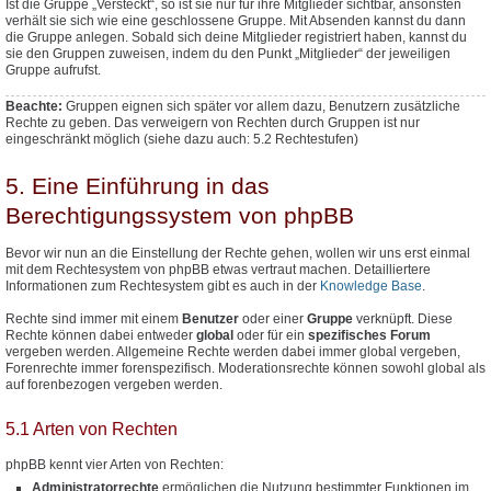
Ist die Gruppe „Versteckt“, so ist sie nur für ihre Mitglieder sichtbar, ansonsten
verhält sie sich wie eine geschlossene Gruppe. Mit Absenden kannst du dann
die Gruppe anlegen. Sobald sich deine Mitglieder registriert haben, kannst du
sie den Gruppen zuweisen, indem du den Punkt „Mitglieder“ der jeweiligen
Gruppe aufrufst.
Beachte:
Gruppen eignen sich später vor allem dazu, Benutzern
zusätzliche
Rechte zu geben. Das verweigern von Rechten durch Gruppen ist nur
eingeschränkt möglich (siehe dazu auch: 5.2 Rechtestufen)
5. Eine Einführung in das
Berechtigungssystem von phpBB
Bevor wir nun an die Einstellung der Rechte gehen, wollen wir uns erst einmal
mit dem Rechtesystem von phpBB etwas vertraut machen. Detailliertere
Informationen zum Rechtesystem gibt es auch in der
Knowledge Base
.
Rechte sind immer mit einem
Benutzer
oder einer
Gruppe
verknüpft. Diese
Rechte können dabei entweder
global
oder für ein
spezifisches Forum
vergeben werden. Allgemeine Rechte werden dabei immer global vergeben,
Forenrechte immer forenspezifisch. Moderationsrechte können sowohl global als
auf forenbezogen vergeben werden.
5.1 Arten von Rechten
phpBB kennt vier Arten von Rechten:
Administratorrechte
ermöglichen die Nutzung bestimmter Funktionen im