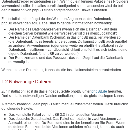
Datenbanktreiber eingebunden sein. Wenn du ein fertiges Paket eines Providers
verwendest, sollte dies alles bereits konfiguriert sein – ansonsten wirst du bei
der Installation von phpBB einen entsprechenden Hinweis erhalten.
Zur Installation benötigst du des Weiteren Angaben zu der Datenbank, die
phpBB verwenden soll. Dabei sind folgende Informationen notwendig:
Der Name des Datenbankservers (wenn sich die Datenbank auf dem
gleichen Server befindet wie der Webserver ist dies meist „localhost“)
Der Name der Datenbank (Schema), in das phpBB installiert werden soll
(die Datenbank muss bereits angelegt sein. Du kannst phpBB auch parallel
zu anderen Anwendungen (oder einer weiteren phpBB-Installation) in der
Datenbank installieren – zur Übersichtlichkeit empfiehlt es sich jedoch, eine
eigene Datenbank für phpBB zu verwenden)
Der Benutzername und das Passwort, das zum Zugriff auf die Datenbank
notwendig ist.
Wenn du diese Daten hast, kannst du die Installationsdateien herunterladen.
1.2 Notwendige Dateien
Zur Installation lädst du das eingedeutschte phpBB unter
phpBB.de
herunter.
Dort sind alle notwendigen Dateien enthalten, damit du gleich loslegen kannst.
Alternativ kannst du dein phpBB auch manuell zusammenstellen. Dazu brauchst
du folgende Pakete:
Das komplette Paket von phpBB 3.3 in der aktuellen Version
Das deutsche Sprachpaket. Das Paket steht dabei in zwei Versionen zur
Auswahl: eine in der Du-Form und eine in der formelleren Sie-Form. Wenn
du deinen Benutzern beide Versionen anbieten möchtest, kannst du auch