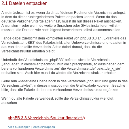
2.1 Dateien entpacken
Am einfachsten ist es, wenn du dir auf deinem Rechner ein Verzeichnis anlegst,
in dem du die heruntergeladenen Pakete entpacken kannst. Wenn du das
deutsche Paket heruntergeladen hast, musst du nur dieses Paket auspacken.
Ansonsten – oder wenn du weitere Sprachen oder Styles installieren willst –
musst du die Dateien wie nachfolgend beschrieben selbst zusammenstellen.
Fange dabei zuerst mit dem kompletten Paket von phpBB 3.3 an. Extrahiere das
Verzeichnis „phpBB3“ des Paketes inkl. aller Unterverzeichnisse und -dateien in
das von dir erstellte Verzeichnis. Achte dabei darauf, dass du die
Verzeichnisstruktur erhalten bleibt.
Unterhalb des Verzeichnisses „phpBB3“ befindet sich ein Verzeichnis
„language“. In diesem entpackst du nun die Sprachpakete, so dass neben dem
bereits vorhandenen Verzeichnis „en“ die Verzeichnisse „de“ bzw. „de_x_sie“
enthalten sind. Auch hier musst du wieder die Verzeichnisstruktur erhalten.
Gehe nun wieder eine Ebene hoch in das Verzeichnis „phpBB3“ und gehe in das
Verzeichnis „styles“. In dieses musst du nun die Grafikpakete kopieren. Beachte
bitte, dass die Pakete die bereits vorhandene Verzeichnisstruktur ergänzen.
Wenn du alle Pakete verwendest, sollte die Verzeichnisstruktur wie folgt
aussehen:
phpBB 3.3 Verzeichnis-Struktur (interaktiv)
Alles ausklappen
|
Alles einklappen