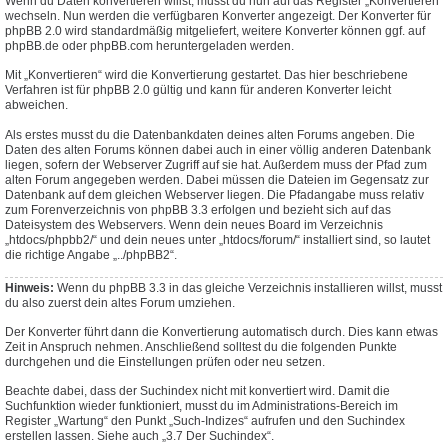
Wenn du Daten konvertieren willst, musst du nun auf das Register „Konvertieren“
wechseln. Nun werden die verfügbaren Konverter angezeigt. Der Konverter für
phpBB 2.0 wird standardmäßig mitgeliefert, weitere Konverter können ggf. auf
phpBB.de oder phpBB.com heruntergeladen werden.
Mit „Konvertieren“ wird die Konvertierung gestartet. Das hier beschriebene
Verfahren ist für phpBB 2.0 gültig und kann für anderen Konverter leicht
abweichen.
Als erstes musst du die Datenbankdaten deines alten Forums angeben. Die
Daten des alten Forums können dabei auch in einer völlig anderen Datenbank
liegen, sofern der Webserver Zugriff auf sie hat. Außerdem muss der Pfad zum
alten Forum angegeben werden. Dabei müssen die Dateien im Gegensatz zur
Datenbank auf dem gleichen Webserver liegen. Die Pfadangabe muss relativ
zum Forenverzeichnis von phpBB 3.3 erfolgen und bezieht sich auf das
Dateisystem des Webservers. Wenn dein neues Board im Verzeichnis
„htdocs/phpbb2/“ und dein neues unter „htdocs/forum/“ installiert sind, so lautet
die richtige Angabe „../phpBB2“.
Hinweis:
Wenn du phpBB 3.3 in das gleiche Verzeichnis installieren willst, musst
du also zuerst dein altes Forum umziehen.
Der Konverter führt dann die Konvertierung automatisch durch. Dies kann etwas
Zeit in Anspruch nehmen. Anschließend solltest du die folgenden Punkte
durchgehen und die Einstellungen prüfen oder neu setzen.
Beachte dabei, dass der Suchindex nicht mit konvertiert wird. Damit die
Suchfunktion wieder funktioniert, musst du im Administrations-Bereich im
Register „Wartung“ den Punkt „Such-Indizes“ aufrufen und den Suchindex
erstellen lassen. Siehe auch „3.7 Der Suchindex“.