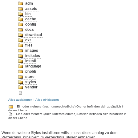
adm
assets
bin
cache
config
docs
download
ext
files
images
includes
install
language
phpbb
store
styles
vendor
Alles ausklappen
|
Alles einklappen
Ein oder mehrere (auch unterschiedliche) Ordner befinden sich zusätzlich in
dieser Ebene
Eine oder mehrere (auch unterschiedliche) Dateien befinden sich zusätzlich in
dieser Ebene
Wenn du weitere Styles installieren willst, musst diese analog zu dem
Verzeichnis „prosilver“ im Verzeichnis „styles“ entpacken.