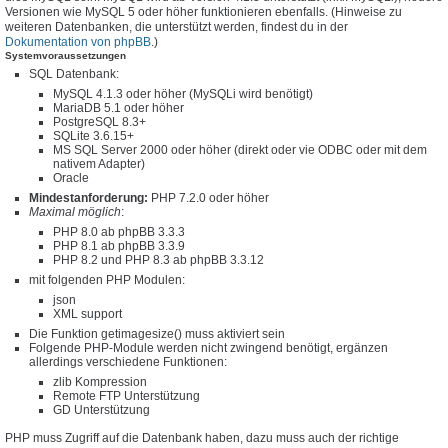
Versionen wie MySQL 5 oder höher funktionieren ebenfalls. (Hinweise zu
weiteren Datenbanken, die unterstützt werden, findest du in der
Dokumentation von phpBB
.)
Systemvoraussetzungen
SQL Datenbank:
MySQL 4.1.3 oder höher (MySQLi wird benötigt)
MariaDB 5.1 oder höher
PostgreSQL 8.3+
SQLite 3.6.15+
MS SQL Server 2000 oder höher (direkt oder vie ODBC oder mit dem
nativem Adapter)
Oracle
Mindestanforderung:
PHP 7.2.0 oder höher
Maximal möglich
:
PHP 8.0 ab phpBB 3.3.3
PHP 8.1 ab phpBB 3.3.9
PHP 8.2 und PHP 8.3 ab phpBB 3.3.12
mit folgenden PHP Modulen:
json
XML support
Die Funktion getimagesize() muss aktiviert sein
Folgende PHP-Module werden nicht zwingend benötigt, ergänzen
allerdings verschiedene Funktionen:
zlib Kompression
Remote FTP Unterstützung
GD Unterstützung
PHP muss Zugriff auf die Datenbank haben, dazu muss auch der richtige