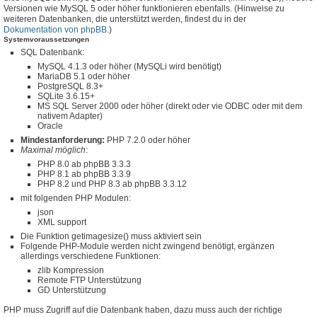
Versionen wie MySQL 5 oder höher funktionieren ebenfalls. (Hinweise zu
weiteren Datenbanken, die unterstützt werden, findest du in der
Dokumentation von phpBB
.)
Systemvoraussetzungen
SQL Datenbank:
MySQL 4.1.3 oder höher (MySQLi wird benötigt)
MariaDB 5.1 oder höher
PostgreSQL 8.3+
SQLite 3.6.15+
MS SQL Server 2000 oder höher (direkt oder vie ODBC oder mit dem
nativem Adapter)
Oracle
Mindestanforderung:
PHP 7.2.0 oder höher
Maximal möglich
:
PHP 8.0 ab phpBB 3.3.3
PHP 8.1 ab phpBB 3.3.9
PHP 8.2 und PHP 8.3 ab phpBB 3.3.12
mit folgenden PHP Modulen:
json
XML support
Die Funktion getimagesize() muss aktiviert sein
Folgende PHP-Module werden nicht zwingend benötigt, ergänzen
allerdings verschiedene Funktionen:
zlib Kompression
Remote FTP Unterstützung
GD Unterstützung
PHP muss Zugriff auf die Datenbank haben, dazu muss auch der richtige