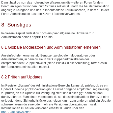
Damit hast du nun das notwendige Wissen, um die weiteren Foren für dein
Board anlegen zu können. Zum Schluss solltest du noch die bei der Installation
angelegte Kategorie und das in ihr enthaltene Forum löschen, in dem du in der
Foren-Administration das rote X zum Löschen verwendest.
8. Sonstiges
In diesem Kapitel findest du noch ein paar allgemeine Hinweise zur
Administration deines phpBB-Forums.
8.1 Globale Moderatoren und Administratoren ernennen
Am einfachsten ernennst du Benutzer zu globalen Moderatoren oder
Administratoren, in dem du sie in der Gruppenadministration der
entsprechenden Gruppe zuweist (siehe Punkt 4 dieser Anleitung) bzw. dies in
der Benutzeradministration machst.
8.2 Prüfen auf Updates
Im Register „System“ des Administrations-Bereichs kannst du prüfen, ob es ein
Update für deine phpBB-Version gibt. Es wird dringend empfohlen, regelmäßig
zu prüfen, ob ein Update zur Verfügung steht und dieses ggf. dann zeitnah
durchzuführen. Zum einen vermeidest du so, dass ein bösartiger Benutzer eine
evtl. gefundene Sicherheitslücke ausnutzen kann, zum anderen wird ein Update
schwerer, wenn du eine oder mehrere Versionen überspringen musst.
Informationen zu neuen Versionen erhältst du auch über den
phpBB.de-Newsletter
.