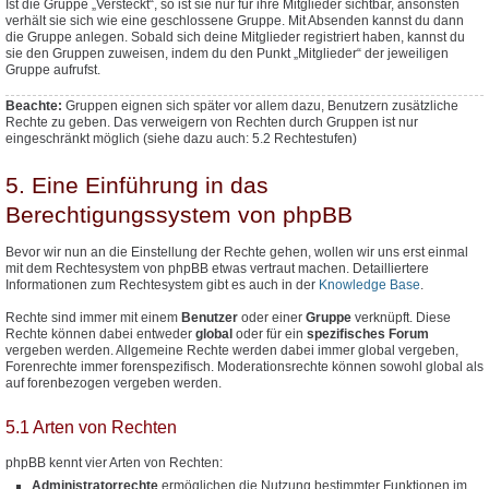
Ist die Gruppe „Versteckt“, so ist sie nur für ihre Mitglieder sichtbar, ansonsten
verhält sie sich wie eine geschlossene Gruppe. Mit Absenden kannst du dann
die Gruppe anlegen. Sobald sich deine Mitglieder registriert haben, kannst du
sie den Gruppen zuweisen, indem du den Punkt „Mitglieder“ der jeweiligen
Gruppe aufrufst.
Beachte:
Gruppen eignen sich später vor allem dazu, Benutzern
zusätzliche
Rechte zu geben. Das verweigern von Rechten durch Gruppen ist nur
eingeschränkt möglich (siehe dazu auch: 5.2 Rechtestufen)
5. Eine Einführung in das
Berechtigungssystem von phpBB
Bevor wir nun an die Einstellung der Rechte gehen, wollen wir uns erst einmal
mit dem Rechtesystem von phpBB etwas vertraut machen. Detailliertere
Informationen zum Rechtesystem gibt es auch in der
Knowledge Base
.
Rechte sind immer mit einem
Benutzer
oder einer
Gruppe
verknüpft. Diese
Rechte können dabei entweder
global
oder für ein
spezifisches Forum
vergeben werden. Allgemeine Rechte werden dabei immer global vergeben,
Forenrechte immer forenspezifisch. Moderationsrechte können sowohl global als
auf forenbezogen vergeben werden.
5.1 Arten von Rechten
phpBB kennt vier Arten von Rechten:
Administratorrechte
ermöglichen die Nutzung bestimmter Funktionen im