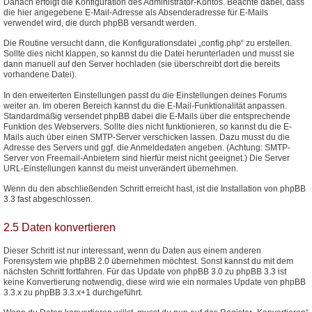
Danach erfolgt die Konfiguration des Administrator-Kontos. Beachte dabei, dass
die hier angegebene E-Mail-Adresse als Absenderadresse für E-Mails
verwendet wird, die durch phpBB versandt werden.
Die Routine versucht dann, die Konfigurationsdatei „config.php“ zu erstellen.
Sollte dies nicht klappen, so kannst du die Datei herunterladen und musst sie
dann manuell auf den Server hochladen (sie überschreibt dort die bereits
vorhandene Datei).
In den erweiterten Einstellungen passt du die Einstellungen deines Forums
weiter an. Im oberen Bereich kannst du die E-Mail-Funktionalität anpassen.
Standardmäßig versendet phpBB dabei die E-Mails über die entsprechende
Funktion des Webservers. Sollte dies nicht funktionieren, so kannst du die E-
Mails auch über einen SMTP-Server verschicken lassen. Dazu musst du die
Adresse des Servers und ggf. die Anmeldedaten angeben. (Achtung: SMTP-
Server von Freemail-Anbietern sind hierfür meist nicht geeignet.) Die Server
URL-Einstellungen kannst du meist unverändert übernehmen.
Wenn du den abschließenden Schritt erreicht hast, ist die Installation von phpBB
3.3 fast abgeschlossen.
2.5 Daten konvertieren
Dieser Schritt ist nur interessant, wenn du Daten aus einem anderen
Forensystem wie phpBB 2.0 übernehmen möchtest. Sonst kannst du mit dem
nächsten Schritt fortfahren. Für das Update von phpBB 3.0 zu phpBB 3.3 ist
keine Konvertierung notwendig, diese wird wie ein normales Update von phpBB
3.3.x zu phpBB 3.3.x+1 durchgeführt.