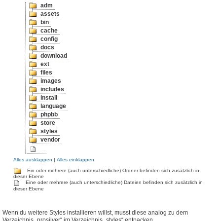
adm
assets
bin
cache
config
docs
download
ext
files
images
includes
install
language
phpbb
store
styles
vendor
Alles ausklappen
|
Alles einklappen
Ein oder mehrere (auch unterschiedliche) Ordner befinden sich zusätzlich in
dieser Ebene
Eine oder mehrere (auch unterschiedliche) Dateien befinden sich zusätzlich in
dieser Ebene
Wenn du weitere Styles installieren willst, musst diese analog zu dem
Verzeichnis „prosilver“ im Verzeichnis „styles“ entpacken.