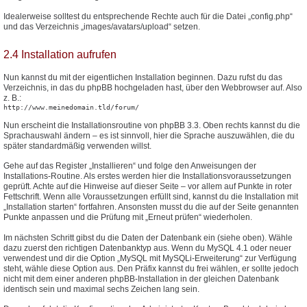
Idealerweise solltest du entsprechende Rechte auch für die Datei „config.php“
und das Verzeichnis „images/avatars/upload“ setzen.
2.4 Installation aufrufen
Nun kannst du mit der eigentlichen Installation beginnen. Dazu rufst du das
Verzeichnis, in das du phpBB hochgeladen hast, über den Webbrowser auf. Also
z. B.:
http://www.meinedomain.tld/forum/
Nun erscheint die Installationsroutine von phpBB 3.3. Oben rechts kannst du die
Sprachauswahl ändern – es ist sinnvoll, hier die Sprache auszuwählen, die du
später standardmäßig verwenden willst.
Gehe auf das Register „Installieren“ und folge den Anweisungen der
Installations-Routine. Als erstes werden hier die Installationsvoraussetzungen
geprüft. Achte auf die Hinweise auf dieser Seite – vor allem auf Punkte in roter
Fettschrift. Wenn alle Voraussetzungen erfüllt sind, kannst du die Installation mit
„Installation starten“ fortfahren. Ansonsten musst du die auf der Seite genannten
Punkte anpassen und die Prüfung mit „Erneut prüfen“ wiederholen.
Im nächsten Schritt gibst du die Daten der Datenbank ein (siehe oben). Wähle
dazu zuerst den richtigen Datenbanktyp aus. Wenn du MySQL 4.1 oder neuer
verwendest und dir die Option „MySQL mit MySQLi-Erweiterung“ zur Verfügung
steht, wähle diese Option aus. Den Präfix kannst du frei wählen, er sollte jedoch
nicht mit dem einer anderen phpBB-Installation in der gleichen Datenbank
identisch sein und maximal sechs Zeichen lang sein.