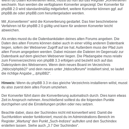
Wenn du Daten konvertieren willst, musst du nun auf das Register „Konvertieren“
wechseln. Nun werden die verfügbaren Konverter angezeigt. Der Konverter für
phpBB 2.0 wird standardmäßig mitgeliefert, weitere Konverter können ggf. auf
phpBB.de oder phpBB.com heruntergeladen werden.
Mit „Konvertieren“ wird die Konvertierung gestartet. Das hier beschriebene
Verfahren ist für phpBB 2.0 gültig und kann für anderen Konverter leicht
abweichen.
Als erstes musst du die Datenbankdaten deines alten Forums angeben. Die
Daten des alten Forums können dabei auch in einer völlig anderen Datenbank
liegen, sofern der Webserver Zugriff auf sie hat. Außerdem muss der Pfad zum
alten Forum angegeben werden. Dabei müssen die Dateien im Gegensatz zur
Datenbank auf dem gleichen Webserver liegen. Die Pfadangabe muss relativ
zum Forenverzeichnis von phpBB 3.3 erfolgen und bezieht sich auf das
Dateisystem des Webservers. Wenn dein neues Board im Verzeichnis
„htdocs/phpbb2/“ und dein neues unter „htdocs/forum/“ installiert sind, so lautet
die richtige Angabe „../phpBB2“.
Hinweis:
Wenn du phpBB 3.3 in das gleiche Verzeichnis installieren willst, musst
du also zuerst dein altes Forum umziehen.
Der Konverter führt dann die Konvertierung automatisch durch. Dies kann etwas
Zeit in Anspruch nehmen. Anschließend solltest du die folgenden Punkte
durchgehen und die Einstellungen prüfen oder neu setzen.
Beachte dabei, dass der Suchindex nicht mit konvertiert wird. Damit die
Suchfunktion wieder funktioniert, musst du im Administrations-Bereich im
Register „Wartung“ den Punkt „Such-Indizes“ aufrufen und den Suchindex
erstellen lassen. Siehe auch „3.7 Der Suchindex“.