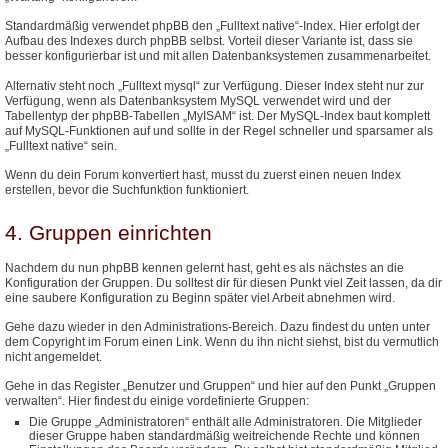
Standardmäßig verwendet phpBB den „Fulltext native“-Index. Hier erfolgt der
Aufbau des Indexes durch phpBB selbst. Vorteil dieser Variante ist, dass sie
besser konfigurierbar ist und mit allen Datenbanksystemen zusammenarbeitet.
Alternativ steht noch „Fulltext mysql“ zur Verfügung. Dieser Index steht nur zur
Verfügung, wenn als Datenbanksystem MySQL verwendet wird und der
Tabellentyp der phpBB-Tabellen „MyISAM“ ist. Der MySQL-Index baut komplett
auf MySQL-Funktionen auf und sollte in der Regel schneller und sparsamer als
„Fulltext native“ sein.
Wenn du dein Forum konvertiert hast, musst du zuerst einen neuen Index
erstellen, bevor die Suchfunktion funktioniert.
4. Gruppen einrichten
Nachdem du nun phpBB kennen gelernt hast, geht es als nächstes an die
Konfiguration der Gruppen. Du solltest dir für diesen Punkt viel Zeit lassen, da dir
eine saubere Konfiguration zu Beginn später viel Arbeit abnehmen wird.
Gehe dazu wieder in den Administrations-Bereich. Dazu findest du unten unter
dem Copyright im Forum einen Link. Wenn du ihn nicht siehst, bist du vermutlich
nicht angemeldet.
Gehe in das Register „Benutzer und Gruppen“ und hier auf den Punkt „Gruppen
verwalten“. Hier findest du einige vordefinierte Gruppen:
Die Gruppe „Administratoren“ enthält alle Administratoren. Die Mitglieder
dieser Gruppe haben standardmäßig weitreichende Rechte und können