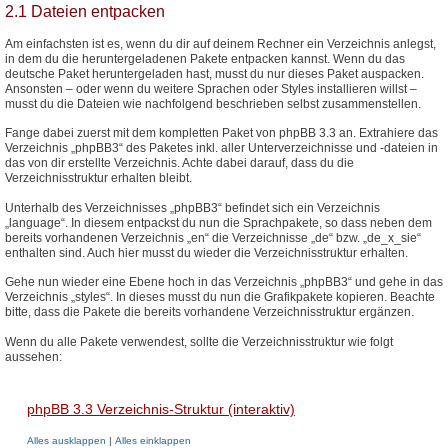
2.1 Dateien entpacken
Am einfachsten ist es, wenn du dir auf deinem Rechner ein Verzeichnis anlegst,
in dem du die heruntergeladenen Pakete entpacken kannst. Wenn du das
deutsche Paket heruntergeladen hast, musst du nur dieses Paket auspacken.
Ansonsten – oder wenn du weitere Sprachen oder Styles installieren willst –
musst du die Dateien wie nachfolgend beschrieben selbst zusammenstellen.
Fange dabei zuerst mit dem kompletten Paket von phpBB 3.3 an. Extrahiere das
Verzeichnis „phpBB3“ des Paketes inkl. aller Unterverzeichnisse und -dateien in
das von dir erstellte Verzeichnis. Achte dabei darauf, dass du die
Verzeichnisstruktur erhalten bleibt.
Unterhalb des Verzeichnisses „phpBB3“ befindet sich ein Verzeichnis
„language“. In diesem entpackst du nun die Sprachpakete, so dass neben dem
bereits vorhandenen Verzeichnis „en“ die Verzeichnisse „de“ bzw. „de_x_sie“
enthalten sind. Auch hier musst du wieder die Verzeichnisstruktur erhalten.
Gehe nun wieder eine Ebene hoch in das Verzeichnis „phpBB3“ und gehe in das
Verzeichnis „styles“. In dieses musst du nun die Grafikpakete kopieren. Beachte
bitte, dass die Pakete die bereits vorhandene Verzeichnisstruktur ergänzen.
Wenn du alle Pakete verwendest, sollte die Verzeichnisstruktur wie folgt
aussehen:
phpBB 3.3 Verzeichnis-Struktur (interaktiv)
Alles ausklappen
|
Alles einklappen