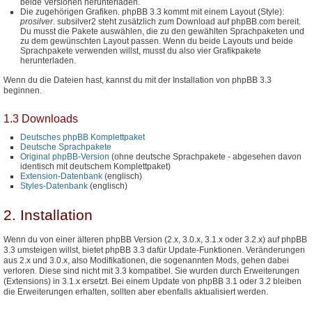
beide Versionen herunterladen.
Die zugehörigen Grafiken. phpBB 3.3 kommt mit einem Layout (Style):
prosilver
. subsilver2 steht zusätzlich zum Download auf phpBB.com bereit.
Du musst die Pakete auswählen, die zu den gewählten Sprachpaketen und
zu dem gewünschten Layout passen. Wenn du beide Layouts und beide
Sprachpakete verwenden willst, musst du also vier Grafikpakete
herunterladen.
Wenn du die Dateien hast, kannst du mit der Installation von phpBB 3.3
beginnen.
1.3 Downloads
Deutsches phpBB Komplettpaket
Deutsche Sprachpakete
Original phpBB-Version
(ohne deutsche Sprachpakete - abgesehen davon
identisch mit deutschem Komplettpaket)
Extension-Datenbank
(englisch)
Styles-Datenbank
(englisch)
2. Installation
Wenn du von einer älteren phpBB Version (2.x, 3.0.x, 3.1.x oder 3.2.x) auf phpBB
3.3 umsteigen willst, bietet phpBB 3.3 dafür Update-Funktionen. Veränderungen
aus 2.x und 3.0.x, also Modifikationen, die sogenannten Mods, gehen dabei
verloren. Diese sind nicht mit 3.3 kompatibel. Sie wurden durch Erweiterungen
(Extensions) in 3.1.x ersetzt. Bei einem Update von phpBB 3.1 oder 3.2 bleiben
die Erweiterungen erhalten, sollten aber ebenfalls aktualisiert werden.