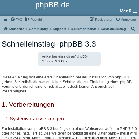
phpBB.de
Menü
FAQ
Pastebin
Registrieren
Anmelden
S
Startseite
Community
Support
Dokumentation
Schnelleinstieg
u
Schnelleinstieg: phpBB 3.3
c
h
Artikel bezieht sich auf phpBB-
e
Version:
3.3.17
Diese Anleitung soll eine erste Orientierung bei der Installation von phpBB 3.3
geben. Sie enthält die wesentlichen Schritte, die zur Einrichtung eines phpBB-
Forums erforderlich sind, erhebt dabei jedoch keinen Anspruch auf
Vollständigkeit.
1. Vorbereitungen
1.1 Systemvoraussetzungen
Zur Installation von phpBB 3.3 benötigst du einen Webserver, auf dem PHP 7.2.0
oder höher, installiert ist. Des Weiteren benötigst du eine Datenbank – meist wird
dies MySQL sein. MySQL wird ab Version 4.1.3 unterstützt (inkl. MySQLi), neuere