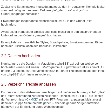
Zusätzliche Sprachpakete musst du analog zu den im deutschen Komplettpaket
standardmäßig vorhandenen Ordnern „de“, „de_x_sie“ und „en“ im
Ordner„language“ entpacken.
Erweiterungen (sogenannte extensions) musst du in den Ordner „ext“
hochladen.
Avatarbilder, Rangbilder, Smilies und Icons musst du in den entsprechenden
Unterordner des Ordners „images“ hochladen.
Es empfiehlt sich, zusätzliche Styles, Sprachpakete, Erweiterungen und Bilder
nach der Erstinstallation des Boards zu installieren.
2.2 Dateien hochladen
Nun kannst du die Dateien im Verzeichnis „phpBB3“ auf deinen Webserver
hochladen – meist mit einem FTP-Programm. Für gewöhnlich ist es sinnvoll, für
phpBB 3.3 ein neues Unterverzeichnis (z. B. „forum“) zu erstellen und den Inhalt
von „phpBB3“ dort hinein zu kopieren.
2.3 Verzeichnisrechte anpassen
Du müsst nun den Webserver berechtigen, auf die Verzeichnisse „cache“, „files“
und „store“ schreibend zugreifen zu können. Dazu musst du i. d. R. die Rechte
der Verzeichnisse (
CHMOD
) mit dem FTP-Programm anpassen. Meist musst
dazu der Gruppe Schreibrechte geben – aber die genaue Vorgehensweise
hängt von der Einrichtung eures Webservers ab.