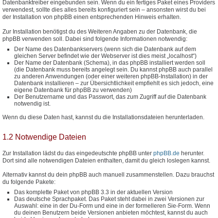
Datenbanktreiber eingebunden sein. Wenn du ein fertiges Paket eines Providers
verwendest, sollte dies alles bereits konfiguriert sein – ansonsten wirst du bei
der Installation von phpBB einen entsprechenden Hinweis erhalten.
Zur Installation benötigst du des Weiteren Angaben zu der Datenbank, die
phpBB verwenden soll. Dabei sind folgende Informationen notwendig:
Der Name des Datenbankservers (wenn sich die Datenbank auf dem
gleichen Server befindet wie der Webserver ist dies meist „localhost“)
Der Name der Datenbank (Schema), in das phpBB installiert werden soll
(die Datenbank muss bereits angelegt sein. Du kannst phpBB auch parallel
zu anderen Anwendungen (oder einer weiteren phpBB-Installation) in der
Datenbank installieren – zur Übersichtlichkeit empfiehlt es sich jedoch, eine
eigene Datenbank für phpBB zu verwenden)
Der Benutzername und das Passwort, das zum Zugriff auf die Datenbank
notwendig ist.
Wenn du diese Daten hast, kannst du die Installationsdateien herunterladen.
1.2 Notwendige Dateien
Zur Installation lädst du das eingedeutschte phpBB unter
phpBB.de
herunter.
Dort sind alle notwendigen Dateien enthalten, damit du gleich loslegen kannst.
Alternativ kannst du dein phpBB auch manuell zusammenstellen. Dazu brauchst
du folgende Pakete:
Das komplette Paket von phpBB 3.3 in der aktuellen Version
Das deutsche Sprachpaket. Das Paket steht dabei in zwei Versionen zur
Auswahl: eine in der Du-Form und eine in der formelleren Sie-Form. Wenn
du deinen Benutzern beide Versionen anbieten möchtest, kannst du auch