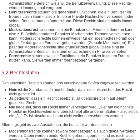
Administrations-Bereich wie z. B. die Benutzerverwaltung. Diese Rechte
werden immer global vergeben.
Benutzerrechte
steuern die generellen Funktionen, die ein Benutzer im
Board nutzen kann – also z. B., ob er Private Nachrichten versenden oder
seinen Benutzernamen ändern kann. Diese Rechte sind ebenfalls immer
global.
Moderationsrechte
steuern, ob ein Benutzer ein Forum moderieren kann,
also z. B. Beiträge anderer Benutzer löschen oder Themen verschieben
kann. Moderationsrechte können entweder für ein spezifisches Forum oder
global für das ganze Forum vergeben werden (Globale Moderatoren). Ein
paar der Moderationsrechte sind grundsätzlich global; diese sind im
Administrations-Bereich mit einem entsprechenden Hinweis versehen.
Forenrechte
steuern, welche Funktionen ein Benutzer in einem Forum
nutzen kann. Sie werden immer forenbezogen vergeben.
5.2 Rechtestufen
Den einzelnen Rechten können drei verschiedene Stufen zugewiesen werden:
Nein
ist die Standardstufe und bedeutet, dass ein entsprechendes Recht
nicht gesetzt ist.
Ja
bedeutet, dass ein Recht gesetzt ist. Ja überschreibt ein auf „Nein“
gesetztes Recht.
Nie
bedeutet, dass ein Recht immer verweigert wird. „Nie“ hat die höchste
Priorität im Rechtesystem und überschreibt alle anderen Stufen – also selbst
ein „Ja“. Es ist absolut und kann nicht weiter überschrieben werden.
Allerdings gibt es zwei Ausnahmen, die beachtet werden müssen:
Moderationsrechte können sowohl forenbezogen als auch global vergeben
werden. Dabei werden beide Rechte getrennt geprüft – und es reicht aus,
wenn ein Recht gewährt wird. Ein forenbezogenes „Nie“ überschreibt also