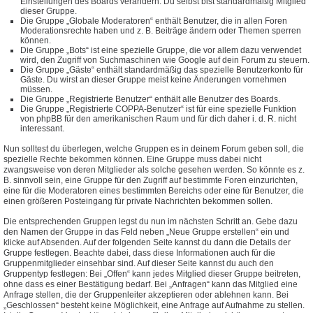
Einstellungen des Boards verändern. Du selbst bist standardmäßig Mitglied
dieser Gruppe.
Die Gruppe „Globale Moderatoren“ enthält Benutzer, die in allen Foren
Moderationsrechte haben und z. B. Beiträge ändern oder Themen sperren
können.
Die Gruppe „Bots“ ist eine spezielle Gruppe, die vor allem dazu verwendet
wird, den Zugriff von Suchmaschinen wie Google auf dein Forum zu steuern.
Die Gruppe „Gäste“ enthält standardmäßig das spezielle Benutzerkonto für
Gäste. Du wirst an dieser Gruppe meist keine Änderungen vornehmen
müssen.
Die Gruppe „Registrierte Benutzer“ enthält alle Benutzer des Boards.
Die Gruppe „Registrierte COPPA-Benutzer“ ist für eine spezielle Funktion
von phpBB für den amerikanischen Raum und für dich daher i. d. R. nicht
interessant.
Nun solltest du überlegen, welche Gruppen es in deinem Forum geben soll, die
spezielle Rechte bekommen können. Eine Gruppe muss dabei nicht
zwangsweise von deren Mitglieder als solche gesehen werden. So könnte es z.
B. sinnvoll sein, eine Gruppe für den Zugriff auf bestimmte Foren einzurichten,
eine für die Moderatoren eines bestimmten Bereichs oder eine für Benutzer, die
einen größeren Posteingang für private Nachrichten bekommen sollen.
Die entsprechenden Gruppen legst du nun im nächsten Schritt an. Gebe dazu
den Namen der Gruppe in das Feld neben „Neue Gruppe erstellen“ ein und
klicke auf Absenden. Auf der folgenden Seite kannst du dann die Details der
Gruppe festlegen. Beachte dabei, dass diese Informationen auch für die
Gruppenmitglieder einsehbar sind. Auf dieser Seite kannst du auch den
Gruppentyp festlegen: Bei „Offen“ kann jedes Mitglied dieser Gruppe beitreten,
ohne dass es einer Bestätigung bedarf. Bei „Anfragen“ kann das Mitglied eine
Anfrage stellen, die der Gruppenleiter akzeptieren oder ablehnen kann. Bei
„Geschlossen“ besteht keine Möglichkeit, eine Anfrage auf Aufnahme zu stellen.