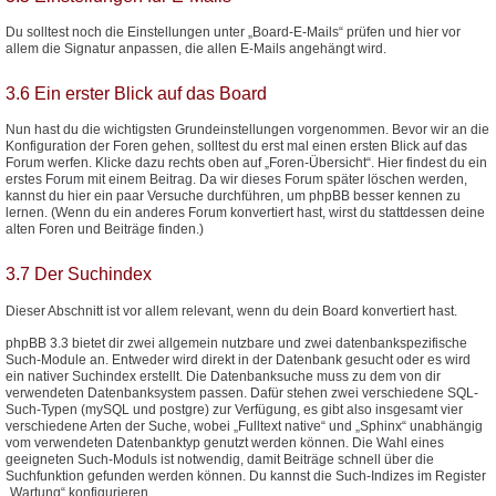
Du solltest noch die Einstellungen unter „Board-E-Mails“ prüfen und hier vor
allem die Signatur anpassen, die allen E-Mails angehängt wird.
3.6 Ein erster Blick auf das Board
Nun hast du die wichtigsten Grundeinstellungen vorgenommen. Bevor wir an die
Konfiguration der Foren gehen, solltest du erst mal einen ersten Blick auf das
Forum werfen. Klicke dazu rechts oben auf „Foren-Übersicht“. Hier findest du ein
erstes Forum mit einem Beitrag. Da wir dieses Forum später löschen werden,
kannst du hier ein paar Versuche durchführen, um phpBB besser kennen zu
lernen. (Wenn du ein anderes Forum konvertiert hast, wirst du stattdessen deine
alten Foren und Beiträge finden.)
3.7 Der Suchindex
Dieser Abschnitt ist vor allem relevant, wenn du dein Board konvertiert hast.
phpBB 3.3 bietet dir zwei allgemein nutzbare und zwei datenbankspezifische
Such-Module an. Entweder wird direkt in der Datenbank gesucht oder es wird
ein nativer Suchindex erstellt. Die Datenbanksuche muss zu dem von dir
verwendeten Datenbanksystem passen. Dafür stehen zwei verschiedene SQL-
Such-Typen (mySQL und postgre) zur Verfügung, es gibt also insgesamt vier
verschiedene Arten der Suche, wobei „Fulltext native“ und „Sphinx“ unabhängig
vom verwendeten Datenbanktyp genutzt werden können. Die Wahl eines
geeigneten Such-Moduls ist notwendig, damit Beiträge schnell über die
Suchfunktion gefunden werden können. Du kannst die Such-Indizes im Register
„Wartung“ konfigurieren.