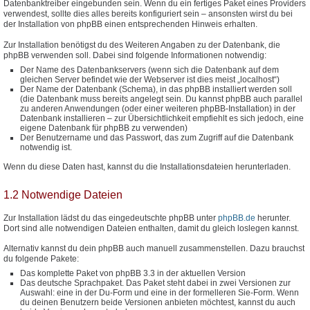
Datenbanktreiber eingebunden sein. Wenn du ein fertiges Paket eines Providers
verwendest, sollte dies alles bereits konfiguriert sein – ansonsten wirst du bei
der Installation von phpBB einen entsprechenden Hinweis erhalten.
Zur Installation benötigst du des Weiteren Angaben zu der Datenbank, die
phpBB verwenden soll. Dabei sind folgende Informationen notwendig:
Der Name des Datenbankservers (wenn sich die Datenbank auf dem
gleichen Server befindet wie der Webserver ist dies meist „localhost“)
Der Name der Datenbank (Schema), in das phpBB installiert werden soll
(die Datenbank muss bereits angelegt sein. Du kannst phpBB auch parallel
zu anderen Anwendungen (oder einer weiteren phpBB-Installation) in der
Datenbank installieren – zur Übersichtlichkeit empfiehlt es sich jedoch, eine
eigene Datenbank für phpBB zu verwenden)
Der Benutzername und das Passwort, das zum Zugriff auf die Datenbank
notwendig ist.
Wenn du diese Daten hast, kannst du die Installationsdateien herunterladen.
1.2 Notwendige Dateien
Zur Installation lädst du das eingedeutschte phpBB unter
phpBB.de
herunter.
Dort sind alle notwendigen Dateien enthalten, damit du gleich loslegen kannst.
Alternativ kannst du dein phpBB auch manuell zusammenstellen. Dazu brauchst
du folgende Pakete:
Das komplette Paket von phpBB 3.3 in der aktuellen Version
Das deutsche Sprachpaket. Das Paket steht dabei in zwei Versionen zur
Auswahl: eine in der Du-Form und eine in der formelleren Sie-Form. Wenn
du deinen Benutzern beide Versionen anbieten möchtest, kannst du auch