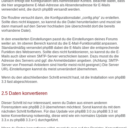
Danach erfolgt die Konfiguration des Administrator-Kontos. Beachte dabei, dass
die hier angegebene E-Mail-Adresse als Absenderadresse für E-Mails
verwendet wird, die durch phpBB versandt werden.
Die Routine versucht dann, die Konfigurationsdatei „config.php“ zu erstellen.
Sollte dies nicht klappen, so kannst du die Datei herunterladen und musst sie
dann manuell auf den Server hochladen (sie überschreibt dort die bereits
vorhandene Datei).
In den erweiterten Einstellungen passt du die Einstellungen deines Forums
weiter an. Im oberen Bereich kannst du die E-Mail-Funktionalität anpassen.
Standardmäßig versendet phpBB dabei die E-Mails über die entsprechende
Funktion des Webservers. Sollte dies nicht funktionieren, so kannst du die E-
Mails auch über einen SMTP-Server verschicken lassen. Dazu musst du die
Adresse des Servers und ggf. die Anmeldedaten angeben. (Achtung: SMTP-
Server von Freemail-Anbietern sind hierfür meist nicht geeignet.) Die Server
URL-Einstellungen kannst du meist unverändert übernehmen.
Wenn du den abschließenden Schritt erreicht hast, ist die Installation von phpBB
3.3 fast abgeschlossen.
2.5 Daten konvertieren
Dieser Schritt ist nur interessant, wenn du Daten aus einem anderen
Forensystem wie phpBB 2.0 übernehmen möchtest. Sonst kannst du mit dem
nächsten Schritt fortfahren. Für das Update von phpBB 3.0 zu phpBB 3.3 ist
keine Konvertierung notwendig, diese wird wie ein normales Update von phpBB
3.3.x zu phpBB 3.3.x+1 durchgeführt.