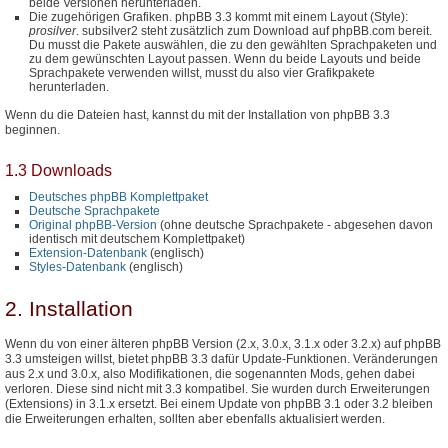
beide Versionen herunterladen.
Die zugehörigen Grafiken. phpBB 3.3 kommt mit einem Layout (Style):
prosilver
. subsilver2 steht zusätzlich zum Download auf phpBB.com bereit.
Du musst die Pakete auswählen, die zu den gewählten Sprachpaketen und
zu dem gewünschten Layout passen. Wenn du beide Layouts und beide
Sprachpakete verwenden willst, musst du also vier Grafikpakete
herunterladen.
Wenn du die Dateien hast, kannst du mit der Installation von phpBB 3.3
beginnen.
1.3 Downloads
Deutsches phpBB Komplettpaket
Deutsche Sprachpakete
Original phpBB-Version
(ohne deutsche Sprachpakete - abgesehen davon
identisch mit deutschem Komplettpaket)
Extension-Datenbank
(englisch)
Styles-Datenbank
(englisch)
2. Installation
Wenn du von einer älteren phpBB Version (2.x, 3.0.x, 3.1.x oder 3.2.x) auf phpBB
3.3 umsteigen willst, bietet phpBB 3.3 dafür Update-Funktionen. Veränderungen
aus 2.x und 3.0.x, also Modifikationen, die sogenannten Mods, gehen dabei
verloren. Diese sind nicht mit 3.3 kompatibel. Sie wurden durch Erweiterungen
(Extensions) in 3.1.x ersetzt. Bei einem Update von phpBB 3.1 oder 3.2 bleiben
die Erweiterungen erhalten, sollten aber ebenfalls aktualisiert werden.