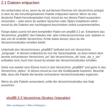
2.1 Dateien entpacken
Am einfachsten ist es, wenn du dir auf deinem Rechner ein Verzeichnis anlegst,
in dem du die heruntergeladenen Pakete entpacken kannst. Wenn du das
deutsche Paket heruntergeladen hast, musst du nur dieses Paket auspacken.
Ansonsten – oder wenn du weitere Sprachen oder Styles installieren willst –
musst du die Dateien wie nachfolgend beschrieben selbst zusammenstellen.
Fange dabei zuerst mit dem kompletten Paket von phpBB 3.3 an. Extrahiere das
Verzeichnis „phpBB3“ des Paketes inkl. aller Unterverzeichnisse und -dateien in
das von dir erstellte Verzeichnis. Achte dabei darauf, dass du die
Verzeichnisstruktur erhalten bleibt.
Unterhalb des Verzeichnisses „phpBB3“ befindet sich ein Verzeichnis
„language“. In diesem entpackst du nun die Sprachpakete, so dass neben dem
bereits vorhandenen Verzeichnis „en“ die Verzeichnisse „de“ bzw. „de_x_sie“
enthalten sind. Auch hier musst du wieder die Verzeichnisstruktur erhalten.
Gehe nun wieder eine Ebene hoch in das Verzeichnis „phpBB3“ und gehe in das
Verzeichnis „styles“. In dieses musst du nun die Grafikpakete kopieren. Beachte
bitte, dass die Pakete die bereits vorhandene Verzeichnisstruktur ergänzen.
Wenn du alle Pakete verwendest, sollte die Verzeichnisstruktur wie folgt
aussehen:
phpBB 3.3 Verzeichnis-Struktur (interaktiv)
Alles ausklappen
|
Alles einklappen