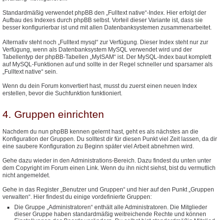
Standardmäßig verwendet phpBB den „Fulltext native“-Index. Hier erfolgt der
Aufbau des Indexes durch phpBB selbst. Vorteil dieser Variante ist, dass sie
besser konfigurierbar ist und mit allen Datenbanksystemen zusammenarbeitet.
Alternativ steht noch „Fulltext mysql“ zur Verfügung. Dieser Index steht nur zur
Verfügung, wenn als Datenbanksystem MySQL verwendet wird und der
Tabellentyp der phpBB-Tabellen „MyISAM“ ist. Der MySQL-Index baut komplett
auf MySQL-Funktionen auf und sollte in der Regel schneller und sparsamer als
„Fulltext native“ sein.
Wenn du dein Forum konvertiert hast, musst du zuerst einen neuen Index
erstellen, bevor die Suchfunktion funktioniert.
4. Gruppen einrichten
Nachdem du nun phpBB kennen gelernt hast, geht es als nächstes an die
Konfiguration der Gruppen. Du solltest dir für diesen Punkt viel Zeit lassen, da dir
eine saubere Konfiguration zu Beginn später viel Arbeit abnehmen wird.
Gehe dazu wieder in den Administrations-Bereich. Dazu findest du unten unter
dem Copyright im Forum einen Link. Wenn du ihn nicht siehst, bist du vermutlich
nicht angemeldet.
Gehe in das Register „Benutzer und Gruppen“ und hier auf den Punkt „Gruppen
verwalten“. Hier findest du einige vordefinierte Gruppen:
Die Gruppe „Administratoren“ enthält alle Administratoren. Die Mitglieder
dieser Gruppe haben standardmäßig weitreichende Rechte und können