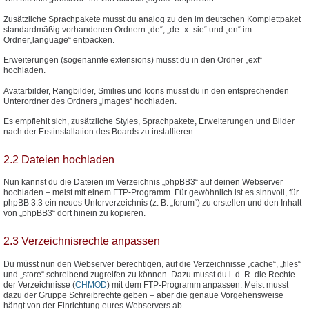
Zusätzliche Sprachpakete musst du analog zu den im deutschen Komplettpaket
standardmäßig vorhandenen Ordnern „de“, „de_x_sie“ und „en“ im
Ordner„language“ entpacken.
Erweiterungen (sogenannte extensions) musst du in den Ordner „ext“
hochladen.
Avatarbilder, Rangbilder, Smilies und Icons musst du in den entsprechenden
Unterordner des Ordners „images“ hochladen.
Es empfiehlt sich, zusätzliche Styles, Sprachpakete, Erweiterungen und Bilder
nach der Erstinstallation des Boards zu installieren.
2.2 Dateien hochladen
Nun kannst du die Dateien im Verzeichnis „phpBB3“ auf deinen Webserver
hochladen – meist mit einem FTP-Programm. Für gewöhnlich ist es sinnvoll, für
phpBB 3.3 ein neues Unterverzeichnis (z. B. „forum“) zu erstellen und den Inhalt
von „phpBB3“ dort hinein zu kopieren.
2.3 Verzeichnisrechte anpassen
Du müsst nun den Webserver berechtigen, auf die Verzeichnisse „cache“, „files“
und „store“ schreibend zugreifen zu können. Dazu musst du i. d. R. die Rechte
der Verzeichnisse (
CHMOD
) mit dem FTP-Programm anpassen. Meist musst
dazu der Gruppe Schreibrechte geben – aber die genaue Vorgehensweise
hängt von der Einrichtung eures Webservers ab.