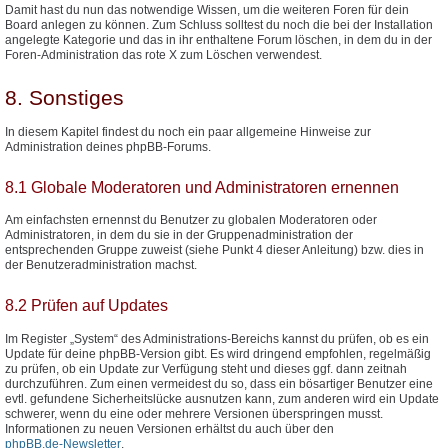
Damit hast du nun das notwendige Wissen, um die weiteren Foren für dein
Board anlegen zu können. Zum Schluss solltest du noch die bei der Installation
angelegte Kategorie und das in ihr enthaltene Forum löschen, in dem du in der
Foren-Administration das rote X zum Löschen verwendest.
8. Sonstiges
In diesem Kapitel findest du noch ein paar allgemeine Hinweise zur
Administration deines phpBB-Forums.
8.1 Globale Moderatoren und Administratoren ernennen
Am einfachsten ernennst du Benutzer zu globalen Moderatoren oder
Administratoren, in dem du sie in der Gruppenadministration der
entsprechenden Gruppe zuweist (siehe Punkt 4 dieser Anleitung) bzw. dies in
der Benutzeradministration machst.
8.2 Prüfen auf Updates
Im Register „System“ des Administrations-Bereichs kannst du prüfen, ob es ein
Update für deine phpBB-Version gibt. Es wird dringend empfohlen, regelmäßig
zu prüfen, ob ein Update zur Verfügung steht und dieses ggf. dann zeitnah
durchzuführen. Zum einen vermeidest du so, dass ein bösartiger Benutzer eine
evtl. gefundene Sicherheitslücke ausnutzen kann, zum anderen wird ein Update
schwerer, wenn du eine oder mehrere Versionen überspringen musst.
Informationen zu neuen Versionen erhältst du auch über den
phpBB.de-Newsletter
.