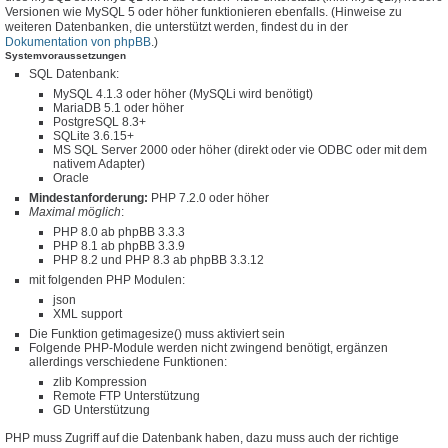
Versionen wie MySQL 5 oder höher funktionieren ebenfalls. (Hinweise zu
weiteren Datenbanken, die unterstützt werden, findest du in der
Dokumentation von phpBB
.)
Systemvoraussetzungen
SQL Datenbank:
MySQL 4.1.3 oder höher (MySQLi wird benötigt)
MariaDB 5.1 oder höher
PostgreSQL 8.3+
SQLite 3.6.15+
MS SQL Server 2000 oder höher (direkt oder vie ODBC oder mit dem
nativem Adapter)
Oracle
Mindestanforderung:
PHP 7.2.0 oder höher
Maximal möglich
:
PHP 8.0 ab phpBB 3.3.3
PHP 8.1 ab phpBB 3.3.9
PHP 8.2 und PHP 8.3 ab phpBB 3.3.12
mit folgenden PHP Modulen:
json
XML support
Die Funktion getimagesize() muss aktiviert sein
Folgende PHP-Module werden nicht zwingend benötigt, ergänzen
allerdings verschiedene Funktionen:
zlib Kompression
Remote FTP Unterstützung
GD Unterstützung
PHP muss Zugriff auf die Datenbank haben, dazu muss auch der richtige