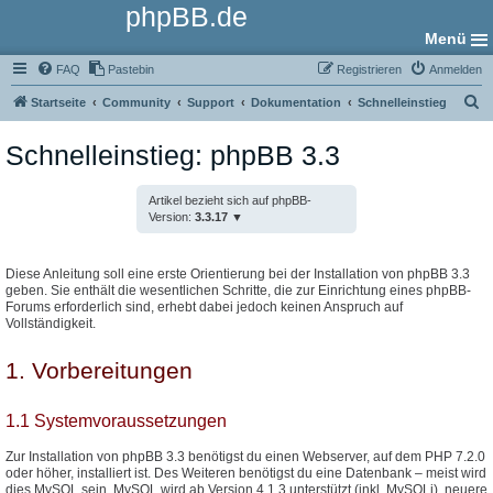
phpBB.de
Menü
FAQ
Pastebin
Registrieren
Anmelden
S
Startseite
Community
Support
Dokumentation
Schnelleinstieg
u
Schnelleinstieg: phpBB 3.3
c
h
Artikel bezieht sich auf phpBB-
e
Version:
3.3.17
Diese Anleitung soll eine erste Orientierung bei der Installation von phpBB 3.3
geben. Sie enthält die wesentlichen Schritte, die zur Einrichtung eines phpBB-
Forums erforderlich sind, erhebt dabei jedoch keinen Anspruch auf
Vollständigkeit.
1. Vorbereitungen
1.1 Systemvoraussetzungen
Zur Installation von phpBB 3.3 benötigst du einen Webserver, auf dem PHP 7.2.0
oder höher, installiert ist. Des Weiteren benötigst du eine Datenbank – meist wird
dies MySQL sein. MySQL wird ab Version 4.1.3 unterstützt (inkl. MySQLi), neuere