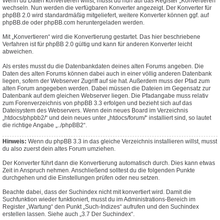
Wenn du Daten konvertieren willst, musst du nun auf das Register „Konvertieren“
wechseln. Nun werden die verfügbaren Konverter angezeigt. Der Konverter für
phpBB 2.0 wird standardmäßig mitgeliefert, weitere Konverter können ggf. auf
phpBB.de oder phpBB.com heruntergeladen werden.
Mit „Konvertieren“ wird die Konvertierung gestartet. Das hier beschriebene
Verfahren ist für phpBB 2.0 gültig und kann für anderen Konverter leicht
abweichen.
Als erstes musst du die Datenbankdaten deines alten Forums angeben. Die
Daten des alten Forums können dabei auch in einer völlig anderen Datenbank
liegen, sofern der Webserver Zugriff auf sie hat. Außerdem muss der Pfad zum
alten Forum angegeben werden. Dabei müssen die Dateien im Gegensatz zur
Datenbank auf dem gleichen Webserver liegen. Die Pfadangabe muss relativ
zum Forenverzeichnis von phpBB 3.3 erfolgen und bezieht sich auf das
Dateisystem des Webservers. Wenn dein neues Board im Verzeichnis
„htdocs/phpbb2/“ und dein neues unter „htdocs/forum/“ installiert sind, so lautet
die richtige Angabe „../phpBB2“.
Hinweis:
Wenn du phpBB 3.3 in das gleiche Verzeichnis installieren willst, musst
du also zuerst dein altes Forum umziehen.
Der Konverter führt dann die Konvertierung automatisch durch. Dies kann etwas
Zeit in Anspruch nehmen. Anschließend solltest du die folgenden Punkte
durchgehen und die Einstellungen prüfen oder neu setzen.
Beachte dabei, dass der Suchindex nicht mit konvertiert wird. Damit die
Suchfunktion wieder funktioniert, musst du im Administrations-Bereich im
Register „Wartung“ den Punkt „Such-Indizes“ aufrufen und den Suchindex
erstellen lassen. Siehe auch „3.7 Der Suchindex“.