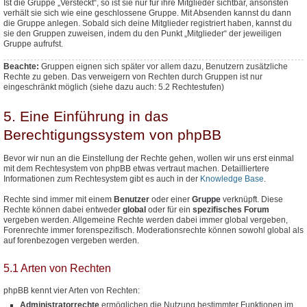
Ist die Gruppe „Versteckt“, so ist sie nur für ihre Mitglieder sichtbar, ansonsten
verhält sie sich wie eine geschlossene Gruppe. Mit Absenden kannst du dann
die Gruppe anlegen. Sobald sich deine Mitglieder registriert haben, kannst du
sie den Gruppen zuweisen, indem du den Punkt „Mitglieder“ der jeweiligen
Gruppe aufrufst.
Beachte:
Gruppen eignen sich später vor allem dazu, Benutzern
zusätzliche
Rechte zu geben. Das verweigern von Rechten durch Gruppen ist nur
eingeschränkt möglich (siehe dazu auch: 5.2 Rechtestufen)
5. Eine Einführung in das
Berechtigungssystem von phpBB
Bevor wir nun an die Einstellung der Rechte gehen, wollen wir uns erst einmal
mit dem Rechtesystem von phpBB etwas vertraut machen. Detailliertere
Informationen zum Rechtesystem gibt es auch in der
Knowledge Base
.
Rechte sind immer mit einem
Benutzer
oder einer
Gruppe
verknüpft. Diese
Rechte können dabei entweder
global
oder für ein
spezifisches Forum
vergeben werden. Allgemeine Rechte werden dabei immer global vergeben,
Forenrechte immer forenspezifisch. Moderationsrechte können sowohl global als
auf forenbezogen vergeben werden.
5.1 Arten von Rechten
phpBB kennt vier Arten von Rechten:
Administratorrechte
ermöglichen die Nutzung bestimmter Funktionen im