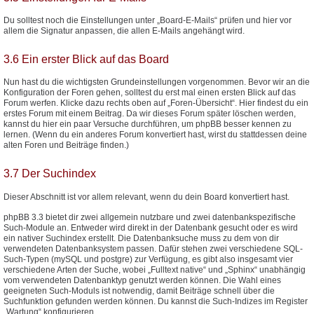
Du solltest noch die Einstellungen unter „Board-E-Mails“ prüfen und hier vor
allem die Signatur anpassen, die allen E-Mails angehängt wird.
3.6 Ein erster Blick auf das Board
Nun hast du die wichtigsten Grundeinstellungen vorgenommen. Bevor wir an die
Konfiguration der Foren gehen, solltest du erst mal einen ersten Blick auf das
Forum werfen. Klicke dazu rechts oben auf „Foren-Übersicht“. Hier findest du ein
erstes Forum mit einem Beitrag. Da wir dieses Forum später löschen werden,
kannst du hier ein paar Versuche durchführen, um phpBB besser kennen zu
lernen. (Wenn du ein anderes Forum konvertiert hast, wirst du stattdessen deine
alten Foren und Beiträge finden.)
3.7 Der Suchindex
Dieser Abschnitt ist vor allem relevant, wenn du dein Board konvertiert hast.
phpBB 3.3 bietet dir zwei allgemein nutzbare und zwei datenbankspezifische
Such-Module an. Entweder wird direkt in der Datenbank gesucht oder es wird
ein nativer Suchindex erstellt. Die Datenbanksuche muss zu dem von dir
verwendeten Datenbanksystem passen. Dafür stehen zwei verschiedene SQL-
Such-Typen (mySQL und postgre) zur Verfügung, es gibt also insgesamt vier
verschiedene Arten der Suche, wobei „Fulltext native“ und „Sphinx“ unabhängig
vom verwendeten Datenbanktyp genutzt werden können. Die Wahl eines
geeigneten Such-Moduls ist notwendig, damit Beiträge schnell über die
Suchfunktion gefunden werden können. Du kannst die Such-Indizes im Register
„Wartung“ konfigurieren.