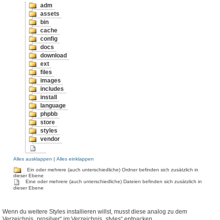
adm
assets
bin
cache
config
docs
download
ext
files
images
includes
install
language
phpbb
store
styles
vendor
Alles ausklappen
|
Alles einklappen
Ein oder mehrere (auch unterschiedliche) Ordner befinden sich zusätzlich in
dieser Ebene
Eine oder mehrere (auch unterschiedliche) Dateien befinden sich zusätzlich in
dieser Ebene
Wenn du weitere Styles installieren willst, musst diese analog zu dem
Verzeichnis „prosilver“ im Verzeichnis „styles“ entpacken.