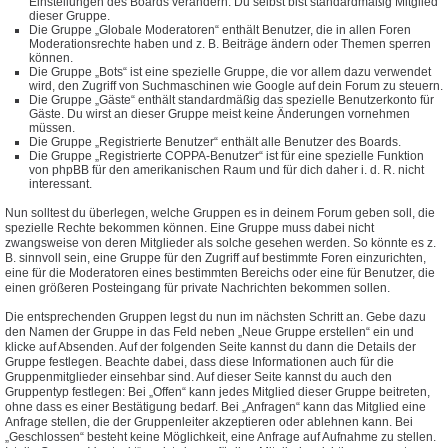
Einstellungen des Boards verändern. Du selbst bist standardmäßig Mitglied
dieser Gruppe.
Die Gruppe „Globale Moderatoren“ enthält Benutzer, die in allen Foren
Moderationsrechte haben und z. B. Beiträge ändern oder Themen sperren
können.
Die Gruppe „Bots“ ist eine spezielle Gruppe, die vor allem dazu verwendet
wird, den Zugriff von Suchmaschinen wie Google auf dein Forum zu steuern.
Die Gruppe „Gäste“ enthält standardmäßig das spezielle Benutzerkonto für
Gäste. Du wirst an dieser Gruppe meist keine Änderungen vornehmen
müssen.
Die Gruppe „Registrierte Benutzer“ enthält alle Benutzer des Boards.
Die Gruppe „Registrierte COPPA-Benutzer“ ist für eine spezielle Funktion
von phpBB für den amerikanischen Raum und für dich daher i. d. R. nicht
interessant.
Nun solltest du überlegen, welche Gruppen es in deinem Forum geben soll, die
spezielle Rechte bekommen können. Eine Gruppe muss dabei nicht
zwangsweise von deren Mitglieder als solche gesehen werden. So könnte es z.
B. sinnvoll sein, eine Gruppe für den Zugriff auf bestimmte Foren einzurichten,
eine für die Moderatoren eines bestimmten Bereichs oder eine für Benutzer, die
einen größeren Posteingang für private Nachrichten bekommen sollen.
Die entsprechenden Gruppen legst du nun im nächsten Schritt an. Gebe dazu
den Namen der Gruppe in das Feld neben „Neue Gruppe erstellen“ ein und
klicke auf Absenden. Auf der folgenden Seite kannst du dann die Details der
Gruppe festlegen. Beachte dabei, dass diese Informationen auch für die
Gruppenmitglieder einsehbar sind. Auf dieser Seite kannst du auch den
Gruppentyp festlegen: Bei „Offen“ kann jedes Mitglied dieser Gruppe beitreten,
ohne dass es einer Bestätigung bedarf. Bei „Anfragen“ kann das Mitglied eine
Anfrage stellen, die der Gruppenleiter akzeptieren oder ablehnen kann. Bei
„Geschlossen“ besteht keine Möglichkeit, eine Anfrage auf Aufnahme zu stellen.