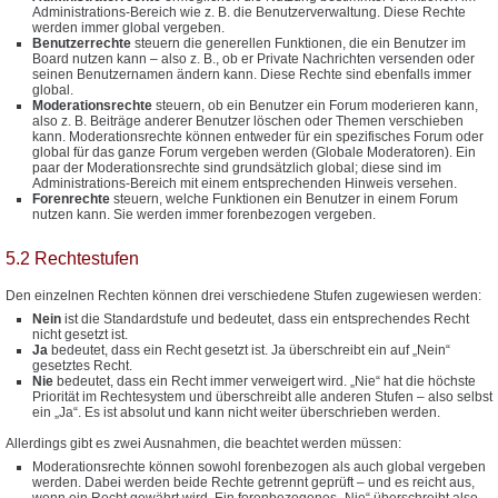
Administrations-Bereich wie z. B. die Benutzerverwaltung. Diese Rechte
werden immer global vergeben.
Benutzerrechte
steuern die generellen Funktionen, die ein Benutzer im
Board nutzen kann – also z. B., ob er Private Nachrichten versenden oder
seinen Benutzernamen ändern kann. Diese Rechte sind ebenfalls immer
global.
Moderationsrechte
steuern, ob ein Benutzer ein Forum moderieren kann,
also z. B. Beiträge anderer Benutzer löschen oder Themen verschieben
kann. Moderationsrechte können entweder für ein spezifisches Forum oder
global für das ganze Forum vergeben werden (Globale Moderatoren). Ein
paar der Moderationsrechte sind grundsätzlich global; diese sind im
Administrations-Bereich mit einem entsprechenden Hinweis versehen.
Forenrechte
steuern, welche Funktionen ein Benutzer in einem Forum
nutzen kann. Sie werden immer forenbezogen vergeben.
5.2 Rechtestufen
Den einzelnen Rechten können drei verschiedene Stufen zugewiesen werden:
Nein
ist die Standardstufe und bedeutet, dass ein entsprechendes Recht
nicht gesetzt ist.
Ja
bedeutet, dass ein Recht gesetzt ist. Ja überschreibt ein auf „Nein“
gesetztes Recht.
Nie
bedeutet, dass ein Recht immer verweigert wird. „Nie“ hat die höchste
Priorität im Rechtesystem und überschreibt alle anderen Stufen – also selbst
ein „Ja“. Es ist absolut und kann nicht weiter überschrieben werden.
Allerdings gibt es zwei Ausnahmen, die beachtet werden müssen:
Moderationsrechte können sowohl forenbezogen als auch global vergeben
werden. Dabei werden beide Rechte getrennt geprüft – und es reicht aus,
wenn ein Recht gewährt wird. Ein forenbezogenes „Nie“ überschreibt also