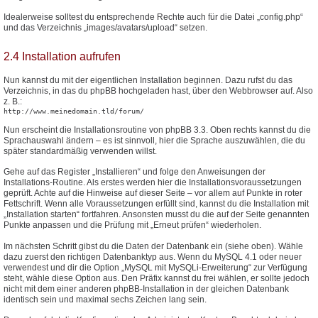
Idealerweise solltest du entsprechende Rechte auch für die Datei „config.php“
und das Verzeichnis „images/avatars/upload“ setzen.
2.4 Installation aufrufen
Nun kannst du mit der eigentlichen Installation beginnen. Dazu rufst du das
Verzeichnis, in das du phpBB hochgeladen hast, über den Webbrowser auf. Also
z. B.:
http://www.meinedomain.tld/forum/
Nun erscheint die Installationsroutine von phpBB 3.3. Oben rechts kannst du die
Sprachauswahl ändern – es ist sinnvoll, hier die Sprache auszuwählen, die du
später standardmäßig verwenden willst.
Gehe auf das Register „Installieren“ und folge den Anweisungen der
Installations-Routine. Als erstes werden hier die Installationsvoraussetzungen
geprüft. Achte auf die Hinweise auf dieser Seite – vor allem auf Punkte in roter
Fettschrift. Wenn alle Voraussetzungen erfüllt sind, kannst du die Installation mit
„Installation starten“ fortfahren. Ansonsten musst du die auf der Seite genannten
Punkte anpassen und die Prüfung mit „Erneut prüfen“ wiederholen.
Im nächsten Schritt gibst du die Daten der Datenbank ein (siehe oben). Wähle
dazu zuerst den richtigen Datenbanktyp aus. Wenn du MySQL 4.1 oder neuer
verwendest und dir die Option „MySQL mit MySQLi-Erweiterung“ zur Verfügung
steht, wähle diese Option aus. Den Präfix kannst du frei wählen, er sollte jedoch
nicht mit dem einer anderen phpBB-Installation in der gleichen Datenbank
identisch sein und maximal sechs Zeichen lang sein.