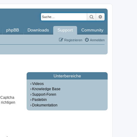
Suche
Erweiterte Such
phpBB
Downloads
Support
Community
Registrieren
Anmelden
Unterbereiche
Videos
Knowledge Base
Support-Foren
r Captcha
Pastebin
 richtigen
Dokumentation