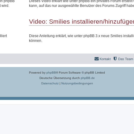
 in phpBB
Dieses Video erklärt wie unter phpBB ein privates Forum erstell
 wird.
kann, auf das nur ausgewählte Benutzer des Forums Zugriff hab
Video: Smilies installieren/hinzufüge
liert
Diese Anleitung erklärt, wie unter phpBB 3.x neue Smilies install
können.
Kontakt
Das Team
Powered by
phpBB
® Forum Software © phpBB Limited
Deutsche Übersetzung durch
phpBB.de
Datenschutz
|
Nutzungsbedingungen