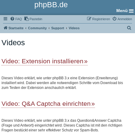
phpBB.de
Menü
FAQ
Pastebin
Registrieren
Anmelden
S
Startseite
Community
Support
Videos
u
Videos
c
h
e
Video: Extension installieren
Dieses Video erklärt, wie unter phpBB 3.x eine Extension (Erweiterung)
installiert wird. Dabei werden alle notwendigen Schritte vom Download bis
zum Testen der Extension anschaulich erklärt.
Video: Q&A Captcha einrichten
Dieses Video erklärt, wie unter phpBB 3.x das Question&Answer Captcha
(Frage und Antwort) eingerichtet wird. Dieses Captcha ist mit den richtigen
Fragen bestückt einer sehr effektiver Schutz vor Spam-Bots.