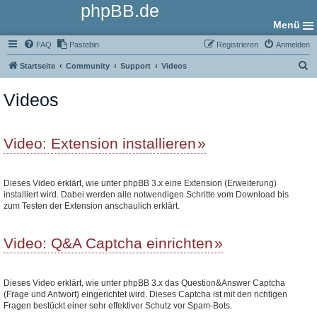
phpBB.de
Menü
FAQ
Pastebin
Registrieren
Anmelden
S
Startseite
Community
Support
Videos
u
Videos
c
h
e
Video: Extension installieren
Dieses Video erklärt, wie unter phpBB 3.x eine Extension (Erweiterung)
installiert wird. Dabei werden alle notwendigen Schritte vom Download bis
zum Testen der Extension anschaulich erklärt.
Video: Q&A Captcha einrichten
Dieses Video erklärt, wie unter phpBB 3.x das Question&Answer Captcha
(Frage und Antwort) eingerichtet wird. Dieses Captcha ist mit den richtigen
Fragen bestückt einer sehr effektiver Schutz vor Spam-Bots.