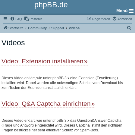
phpBB.de
Menü
FAQ
Pastebin
Registrieren
Anmelden
S
Startseite
Community
Support
Videos
u
Videos
c
h
e
Video: Extension installieren
Dieses Video erklärt, wie unter phpBB 3.x eine Extension (Erweiterung)
installiert wird. Dabei werden alle notwendigen Schritte vom Download bis
zum Testen der Extension anschaulich erklärt.
Video: Q&A Captcha einrichten
Dieses Video erklärt, wie unter phpBB 3.x das Question&Answer Captcha
(Frage und Antwort) eingerichtet wird. Dieses Captcha ist mit den richtigen
Fragen bestückt einer sehr effektiver Schutz vor Spam-Bots.