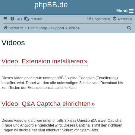
phpBB.de
Menü
FAQ
Pastebin
Registrieren
Anmelden
S
Startseite
Community
Support
Videos
u
Videos
c
h
e
Video: Extension installieren
Dieses Video erklärt, wie unter phpBB 3.x eine Extension (Erweiterung)
installiert wird. Dabei werden alle notwendigen Schritte vom Download bis
zum Testen der Extension anschaulich erklärt.
Video: Q&A Captcha einrichten
Dieses Video erklärt, wie unter phpBB 3.x das Question&Answer Captcha
(Frage und Antwort) eingerichtet wird. Dieses Captcha ist mit den richtigen
Fragen bestückt einer sehr effektiver Schutz vor Spam-Bots.