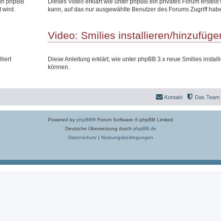
 in phpBB
Dieses Video erklärt wie unter phpBB ein privates Forum erstell
 wird.
kann, auf das nur ausgewählte Benutzer des Forums Zugriff hab
Video: Smilies installieren/hinzufüge
liert
Diese Anleitung erklärt, wie unter phpBB 3.x neue Smilies install
können.
Kontakt
Das Team
Powered by
phpBB
® Forum Software © phpBB Limited
Deutsche Übersetzung durch
phpBB.de
Datenschutz
|
Nutzungsbedingungen