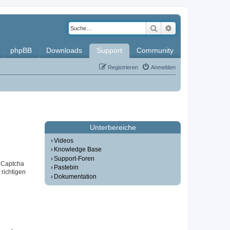
Suche
Erweiterte Such
phpBB
Downloads
Support
Community
Registrieren
Anmelden
Unterbereiche
Videos
Knowledge Base
Support-Foren
r Captcha
Pastebin
 richtigen
Dokumentation